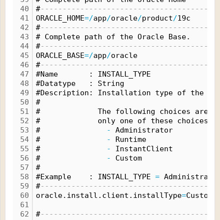
40
#
----------------------------------------
41
ORACLE_HOME
=
/
app
/
oracle
/
product
/
19c
42
#
----------------------------------------
43
# Complete path of the Oracle Base.
44
#
----------------------------------------
45
ORACLE_BASE
=
/
app
/
oracle
46
#
----------------------------------------
47
#Name       : INSTALL_TYPE
48
#Datatype   : String
49
#Description: Installation type of the co
50
#
51
#             The following choices are a
52
#             only one of these choices.
53
#               
-
 Administrator
54
#               
-
 Runtime
55
#               
-
 InstantClient
56
#               
-
 Custom
57
#
58
#Example    : INSTALL_TYPE 
=
 Administrato
59
#
----------------------------------------
60
oracle.install.client.installType
=
Custom
61
62
#
----------------------------------------