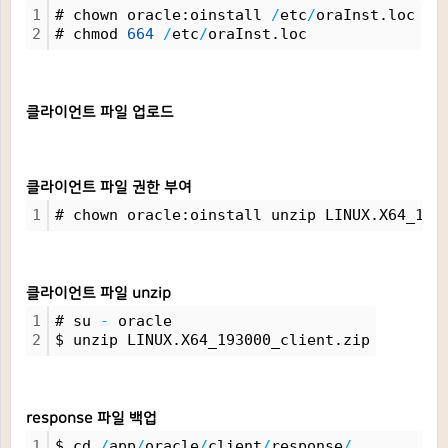
1
# chown oracle:oinstall 
/
etc
/
oraInst.loc
2
# chmod 
664
/
etc
/
oraInst.loc
클라이언트 파일 업로드
클라이언트 파일 권한 부여
1
# chown oracle:oinstall unzip LINUX.X64_193
클라이언트 파일 unzip
1
# su 
-
 oracle
2
$ unzip LINUX.X64_193000_client.zip
response 파일 백업
1
$ cd 
/
app
/
oracle
/
client
/
response
/