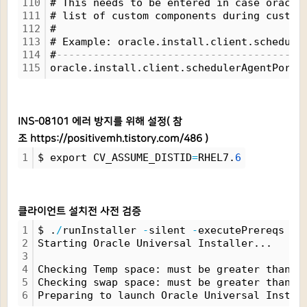
110
# This needs to be entered in case oracle
111
# list of custom components during custom
112
#
113
# Example: oracle.install.client.schedule
114
#
----------------------------------------
115
oracle.install.client.schedulerAgentPortN
INS-08101 에러 방지를 위해 설정( 참
조
https://positivemh.tistory.com/486
)
1
$ export CV_ASSUME_DISTID
=
RHEL7.
6
클라이언트 설치전 사전 검증
1
$ .
/
runInstaller 
-
silent 
-
executePrereqs 
-
r
2
Starting Oracle Universal Installer...
3
4
Checking Temp space: must be greater than 
4
5
Checking swap space: must be greater than 
1
6
Preparing to launch Oracle Universal Instal