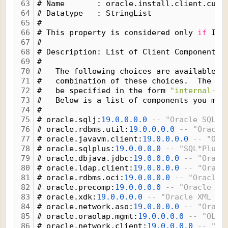
63
# Name       : oracle.install.client.cust
64
# Datatype   : StringList
65
#
66
# This property is considered only 
if
 INS
67
#
68
# Description: List of Client Components 
69
#
70
#   The following choices are available. 
71
#   combination of these choices.  The co
72
#   be specified in the form 
"internal-co
73
#   Below is a list of components you may
74
#
75
# oracle.sqlj:
19.
0.
0.
0.
0
-- "Oracle SQLJ"
76
# oracle.rdbms.util:
19.
0.
0.
0.
0
-- "Oracle
77
# oracle.javavm.client:
19.
0.
0.
0.
0
-- "Ora
78
# oracle.sqlplus:
19.
0.
0.
0.
0
-- "SQL*Plus"
79
# oracle.dbjava.jdbc:
19.
0.
0.
0.
0
-- "Oracl
80
# oracle.ldap.client:
19.
0.
0.
0.
0
-- "Oracl
81
# oracle.rdbms.oci:
19.
0.
0.
0.
0
-- "Oracle 
82
# oracle.precomp:
19.
0.
0.
0.
0
-- "Oracle Pr
83
# oracle.xdk:
19.
0.
0.
0.
0
-- "Oracle XML De
84
# oracle.network.aso:
19.
0.
0.
0.
0
-- "Oracl
85
# oracle.oraolap.mgmt:
19.
0.
0.
0.
0
-- "OLAP
86
# oracle.network.client:
19.
0.
0.
0.
0
-- "Or