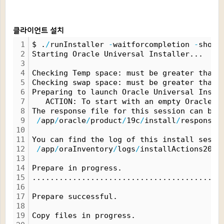
클라이언트 설치
1
$ .
/
runInstaller 
-
waitforcompletion 
-
showP
2
Starting Oracle Universal Installer...
3
4
Checking Temp space: must be greater than 
5
Checking swap space: must be greater than 
6
Preparing to launch Oracle Universal Insta
7
   ACTION: To start with an empty Oracle h
8
The response file for this session can be 
9
/
app
/
oracle
/
product
/
19c
/
install
/
response
/
10
11
You can find the log of this install sessi
12
/
app
/
oraInventory
/
logs
/
installActions2023
13
14
Prepare in progress.
15
..........................................
16
17
Prepare successful.
18
19
Copy files in progress.