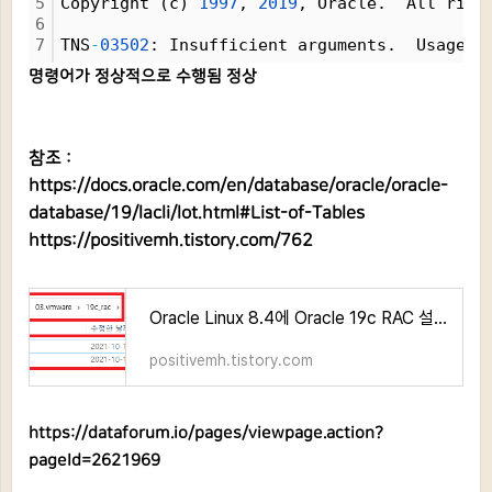
5
Copyright (c) 
1997
, 
2019
, Oracle.  All righ
6
7
TNS
-
03502
: Insufficient arguments.  Usage: 
명령어가 정상적으로 수행됨 정상
참조 :
https://docs.oracle.com/en/database/oracle/oracle-
database/19/lacli/lot.html#List-of-Tables
https://positivemh.tistory.com/762
Oracle Linux 8.4에 Oracle 19c RAC 설치 가이드_Part 1
positivemh.tistory.com
https://dataforum.io/pages/viewpage.action?
pageId=2621969