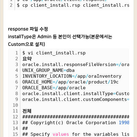
2
$ cp client_install.rsp client_install.rspb
response 파일 수정
installType은 Admin 등 본인이 선택가능(본문에서는
Custom으로 설치)
1
$ vi client_install.rsp
2
요약
3
oracle.install.responseFileVersion
=
/
oracl
4
UNIX_GROUP_NAME
=
dba
5
INVENTORY_LOCATION
=
/
app
/
oraInventory
6
ORACLE_HOME
=
/
app
/
oracle
/
product
/
19c
7
ORACLE_BASE
=
/
app
/
oracle
8
oracle.install.client.installType
=
Custom
9
oracle.install.client.customComponents
=
"o
10
11
전체
12
#########################################
13
## Copyright(c) Oracle Corporation 
1998
,
2
14
##                                       
15
## Specify 
values
 for the variables liste