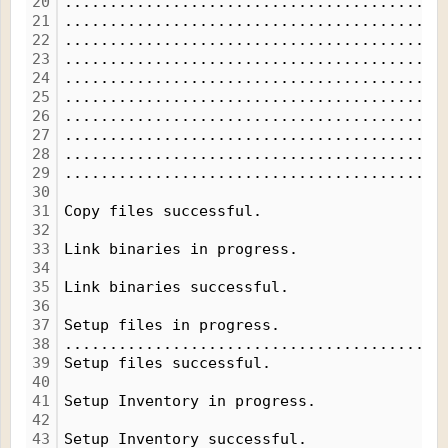
20
..........................................
21
..........................................
22
..........................................
23
..........................................
24
..........................................
25
..........................................
26
..........................................
27
..........................................
28
..........................................
29
..........................................
30
31
Copy files successful.
32
33
Link binaries in progress.
34
35
Link binaries successful.
36
37
Setup files in progress.
38
........................................
39
Setup files successful.
40
41
Setup Inventory in progress.
42
43
Setup Inventory successful.