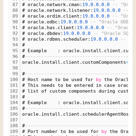
87
# oracle.network.cman:
19.
0.
0.
0.
0
-- "Orac
88
# oracle.network.listener:
19.
0.
0.
0.
0
-- "
89
# oracle.ordim.client:
19.
0.
0.
0.
0
-- "Orac
90
# oracle.odbc:
19.
0.
0.
0.
0
-- "Oracle ODBC 
91
# oracle.has.client:
19.
0.
0.
0.
0
-- "Oracle
92
# oracle.dbdev:
19.
0.
0.
0.
0
-- "Oracle SQL 
93
# oracle.rdbms.scheduler:
19.
0.
0.
0.
0
-- "O
94
#
95
# Example    : oracle.install.client.cust
96
#
----------------------------------------
97
oracle.install.client.customComponents
=
"o
98
99
#
----------------------------------------
100
# Host name to be used for 
by
 the Oracle 
101
# This needs to be entered in case oracle
102
# list of custom components during custom
103
#
104
# Example    : oracle.install.client.sche
105
#
----------------------------------------
106
oracle.install.client.schedulerAgentHostN
107
108
#
----------------------------------------
109
# Port number to be used for 
by
 the Oracl