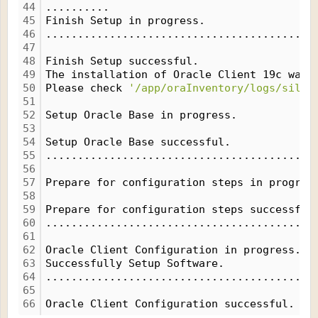
44
..........
45
Finish Setup in progress.
46
..........................................
47
48
Finish Setup successful.
49
The installation of Oracle Client 19c was 
50
Please check 
'/app/oraInventory/logs/silen
51
52
Setup Oracle Base in progress.
53
54
Setup Oracle Base successful.
55
..........................................
56
57
Prepare for configuration steps in progres
58
59
Prepare for configuration steps successful
60
..........................................
61
62
Oracle Client Configuration in progress.
63
Successfully Setup Software.
64
..........................................
65
66
Oracle Client Configuration successful.