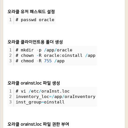
오라클 유저 패스워드 설정
1
# passwd oracle
오라클 클라이언트용 폴더 생성
1
# mkdir 
-
p 
/
app
/
oracle
2
# chown 
-
R oracle:oinstall 
/
app
3
# chmod 
-
R 
755
/
app
오라클 oraInst.loc 파일 생성
1
# vi 
/
etc
/
oraInst.loc
2
inventory_loc
=
/
app
/
oraInventory
3
inst_group
=
oinstall
오라클 oraInst.loc 파일 권한 부여