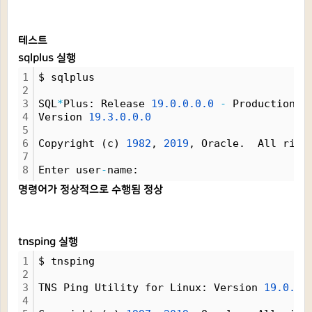
테스트
sqlplus 실행
1
$ sqlplus
2
3
SQL
*
Plus: Release 
19.
0.
0.
0.
0
-
 Production 
o
4
Version 
19.
3.
0.
0.
0
5
6
Copyright (c) 
1982
, 
2019
, Oracle.  All righ
7
8
Enter user
-
name:
명령어가 정상적으로 수행됨 정상
tnsping 실행
1
$ tnsping
2
3
TNS Ping Utility for Linux: Version 
19.
0.
0.
4