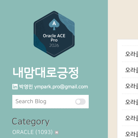
오라클
내맘대로긍정
오라클
오라클
박영민
ympark.pro@gmail.com
오라클
오라클
Category
ORACLE
(1093)
오라클