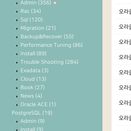
Admin
(356)
Rac
(34)
오라클
Sql
(120)
오라클
Migration
(21)
Backup&Recover
(55)
오라클 
Performance Tuning
(86)
Install
(89)
오라클 
Trouble Shooting
(284)
Exadata
(3)
오라클
Cloud
(13)
Book
(27)
오라클
News
(4)
오라클
Oracle ACE
(1)
PostgreSQL
(19)
오라클
Admin
(9)
Install
(9)