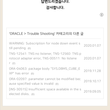
답변드리겠습니다.
감사합니다.
'
ORACLE
>
Trouble Shooting
' 카테고리의 다른 글
WARNING: Subscription for node down event s
2020.01.07
till pending
(0)
TNS-12541: TNS:no listener, TNS-12560: TNS:p
rotocol adapter error, TNS-00511: No listene
2020.01.07
r
(2)
ORA-04063: package body "SYS.DBMS_CUBE_E
2019.11.28
XP" has error
(0)
ORA-02097: parameter cannot be modified bec
2019.10.17
ause specified value is invalid
(0)
[INS-30515] Insufficient space available in the s
2019.09.05
elected disks.
(0)