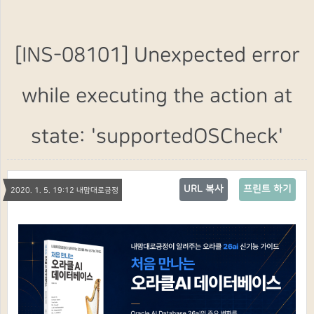
[INS-08101] Unexpected error
while executing the action at
state: 'supportedOSCheck'
URL 복사
프린트 하기
2020. 1. 5. 19:12 내맘대로긍정