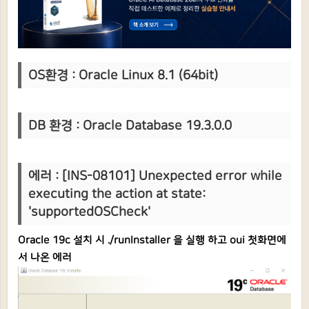
OS환경 : Oracle Linux 8.1 (64bit)
DB 환경 : Oracle Database 19.3.0.0
에러 :
[INS-08101] Unexpected error while
executing the action at state:
'supportedOSCheck'
Oracle 19c 설치 시 ./runInstaller 을 실행 하고 oui 첫화면에
서 나온 에러