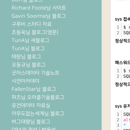
Richard Foote님 사이트
Gavin Soorma님 블로그
sys 접
구루비 스터디 자료
1
$ 
조동욱님 블로그(영문)
2
SQ
TunA님 새블로그
정상적으
TunA님 블로그
태랑님 블로그
패스워드
오동규님 블로그
1
$ 
굿어스데이터 기술노트
2
SQ
시연아카데미
정상적으
FallenStar님 블로그
파즈님 오라클기술블로그
유건데이타 자료실
sys 유저
아무도없는세계님 블로그
1
SQ
2
al
버그대왕님 블로그
3
*
DBA의 정석 | 박용석