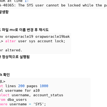
ROR at line 
1:
A-40365: The SYS user cannot be locked while the p
발생함
 파일 mv로 이름 변경 후 재시도
mv orapworacle19 orapworacle19bak
L> 
alter
 user sys account lock;
er altered.
 정상적으로 실행됨
ck 확인
QL> 
et
 lines 
200
 pages 
1000
ol username for a10
elect
 username, account_status 
rom
 dba_users 
here
 username 
=
 'SYS';