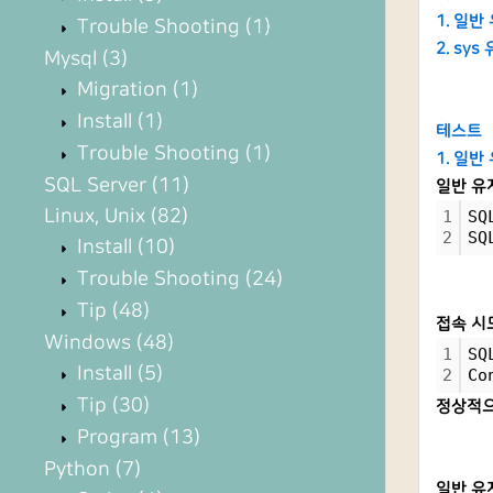
1. 일반
Trouble Shooting
(1)
2. sys
Mysql
(3)
Migration
(1)
Install
(1)
테스트
Trouble Shooting
(1)
1. 일반
SQL Server
(11)
일반 유
Linux, Unix
(82)
1
SQ
2
SQ
Install
(10)
Trouble Shooting
(24)
Tip
(48)
접속 시
Windows
(48)
1
SQ
Install
(5)
2
Co
Tip
(30)
정상적으
Program
(13)
Python
(7)
일반 유저