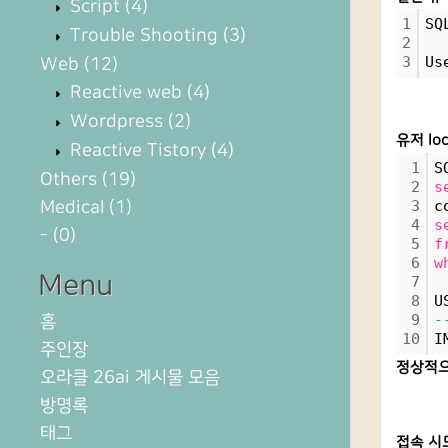
Script
(4)
1
SQ
Trouble Shooting
(3)
2
3
Us
Web
(12)
Reactive web
(4)
Wordpress
(2)
유저 lo
Reactive Tistory
(4)
1
S
Others
(19)
2
s
Medical
(1)
3
c
4
s
-
(0)
5
f
6
w
Menu
7
8
U
홈
9
-
10
I
주인장
정상적으
오라클 26ai 게시물 모음
방명록
태그
접속 시