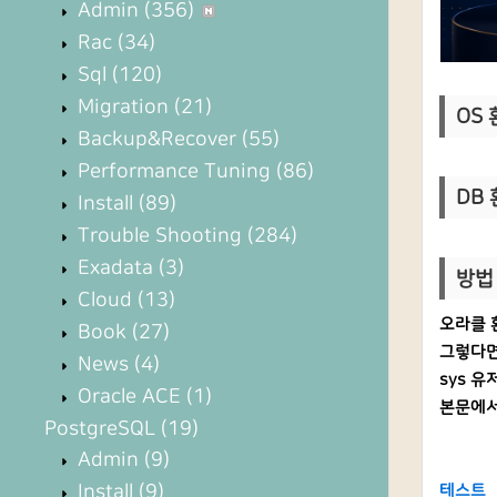
Admin
(356)
Rac
(34)
Sql
(120)
Migration
(21)
OS 환
Backup&Recover
(55)
Performance Tuning
(86)
DB 환
Install
(89)
Trouble Shooting
(284)
Exadata
(3)
방법 
Cloud
(13)
오라클 
Book
(27)
그렇다면
News
(4)
sys 유
Oracle ACE
(1)
본문에서
PostgreSQL
(19)
Admin
(9)
Install
(9)
테스트