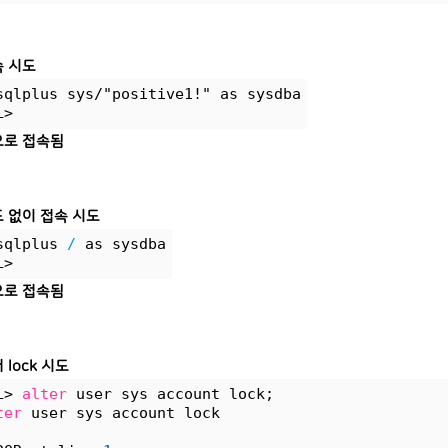
속 시도
sqlplus sys/"positive1!" as sysdba
L>
로 접속됨
 없이 접속 시도
sqlplus 
/
 as sysdba
L>
로 접속됨
 lock 시도
L> 
alter
 user sys account lock;
ter
 user sys account lock