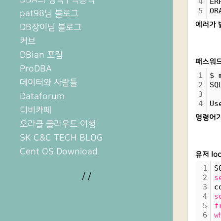
4
ER
5
OR
pat98님 블로그
에러가 
DB장이님 블로그
커브
DBian 포럼
패스워드
ProDBA
1
$ 
데이터와 사람들
2
SQ
3
Dataforum
4
Us
디비카페
명령어가
오라클 클라우드 여행
SK C&C TECH BLOG
Cent OS Download
유저 lo
1
S
/
/
2
s
3
c
4
s
5
f
6
w