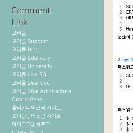
1
SQ
Comment
2
ER
3
OR
Link
4
5
Wa
오라클
lock
오라클 Support
오라클 Blog
오라클 Edelivery
2. sys
오라클 University
패스워드
오라클 Live SQL
1
SQ
2
오라클 26ai Doc
3
Us
오라클 26ai Architecture
Oracle-Base
줄리안다이크님 사이트
패스워드
조나단루이스님 사이트
1
$ 
2
$ 
마이크D님 블로그
3
$ 
DOH님 블로그