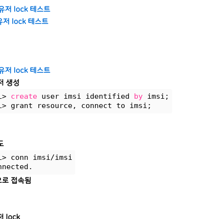
 유저 lock 테스트
 유저 lock 테스트
 유저 lock 테스트
저 생성
L> 
create
 user imsi identified 
by
 imsi;
L> grant resource, connect to imsi;
도
L> conn imsi/imsi
nnected.
로 접속됨
 lock