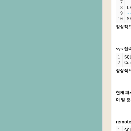
7
8
U
9
-
10
S
정상적으
sys 접
1
SQ
2
Co
정상적으
현재 패
이 말 
remot
1
SQ