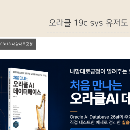
오라클 19c sys 유저도
6. 08:18 내맘대로긍정