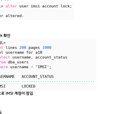
L> 
alter
 user imsi account lock;
er altered.
ck 확인
QL> 
et
 lines 
200
 pages 
1000
ol username for a10
elect
 username, account_status 
rom
 dba_users 
here
 username 
=
 'IMSI';
SERNAME   ACCOUNT_STATUS
---------
--------------------------------
MSI       LOCKED
로 IMSI 계정이 잠김
도