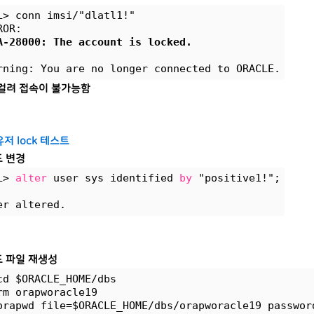
L> conn imsi/"dlatl1!"
ROR:
A-28000: The account is locked.
rning: You are no longer connected to ORACLE.
이 걸려 접속이 불가능함
 유저 lock 테스트
 변경
L> 
alter
 user sys identified 
by
 "positive1!";
er altered.
 파일 재생성
cd $ORACLE_HOME/dbs
rm orapworacle19
orapwd file=$ORACLE_HOME/dbs/orapworacle19 passwor