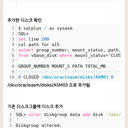
추가한 디스크 확인
1
$ sqlplus 
/
 as sysasm
2
SQL>
3
set
 line 
200
4
col path for a15
5
select
 group_number, mount_status, path, t
6
from
 v$asm_disk 
where
 mount_status='CLOSED
7
8
GROUP_NUMBER MOUNT_S PATH TOTAL_MB
9
------------
-------
---------------
-----
10
0
 CLOSED 
/dev/oracleasm/disks/ASM03
0
/dev/oracleasm/disks/ASM03 으로 추가됨
기존 디스크그룹에 디스크 추가
1
SQL> 
alter
 diskgroup data 
add
 disk 
'/dev/or
2
3
Diskgroup altered.