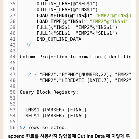
35
      OUTLINE_LEAF(@"SEL$1")
36
      OUTLINE_LEAF(@"INS$1")
37
      LOAD_METHOD(@"INS$1" 
"EMP2"@"INS$1"
 
38
      LOAD_TYPE(@"INS$1" 
"EMP2"@"INS$1"
 SE
39
      FULL(@"INS$1" "EMP2"@"INS$1")
40
      FULL(@"SEL$1" "EMP2"@"SEL$1")
41
      END_OUTLINE_DATA
42
*/
43
44
Column Projection Information (identified 
45
------------------------------------------
46
47
2
-
 "EMP2"."EMPNO"[NUMBER,22], "EMP2"."
48
       "EMP2"."HIREDATE"[DATE,7], "EMP2"."
49
50
Query Block Registry:
51
---------------------
52
53
  INS$1 (PARSER) [FINAL]
54
  SEL$1 (PARSER) [FINAL]
55
56
52
 rows selected.
append 힌트를 사용하지 않았을때 Outline Data 에 이렇게 두