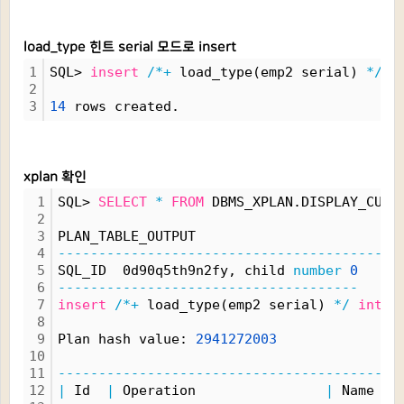
load_type 힌트 serial 모드로 insert
1
SQL> 
insert
/*+
 load_type(emp2 serial) 
*/
i
2
3
14
 rows created.
xplan 확인
1
SQL> 
SELECT
*
FROM
 DBMS_XPLAN.DISPLAY_CURS
2
3
PLAN_TABLE_OUTPUT
4
------------------------------------------
5
SQL_ID  0d90q5th9n2fy, child 
number
0
6
-------------------------------------
7
insert
/*+
 load_type(emp2 serial) 
*/
into
 
8
9
Plan hash value: 
2941272003
10
11
------------------------------------------
12
|
 Id  
|
 Operation                
|
 Name 
|
 