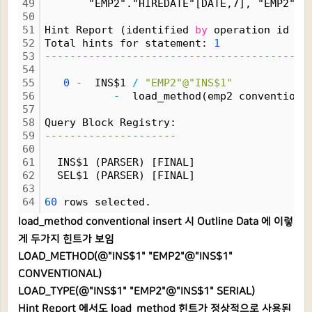
49
       "EMP2"."HIREDATE"[DATE,7], "EMP2"."
50
51
Hint Report (identified 
by
 operation id 
/
 
52
Total hints for statement: 
1
53
------------------------------------------
54
55
0
-
  INS$1 
/
"EMP2"@"INS$1"
56
-
  load_method(emp2 conventiona
57
58
Query Block Registry:
59
---------------------
60
61
  INS$1 (PARSER) [FINAL]
62
  SEL$1 (PARSER) [FINAL]
63
64
60
 rows selected.
load_method conventional insert 시 Outline Data 에 이렇
게 두가지 힌트가 보임
LOAD_METHOD(@"INS$1" "EMP2"@"INS$1"
CONVENTIONAL)
LOAD_TYPE(@"INS$1" "EMP2"@"INS$1" SERIAL)
Hint Report 에서도 load_method 힌트가 정상적으로 사용된