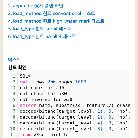
2. append 사용시 플랜 확인
3. load_method 힌트 conventional 테스트
4. load_method 힌트 high_water_mark 테스트
5. load_type 힌트 serial 테스트
6. load_type 힌트 parallel 테스트
테스트
힌트 확인
1
SQL> 
2
set
 lines 
200
 pages 
1000
3
col name for a40
4
col class for a30
5
col inverse for a30
6
select
 name, substr(sql_feature,7) class, 
7
decode(bitand(target_level, 
1),
0,
 'no', '
8
decode(bitand(target_level, 
2),
0,
 'no', '
9
decode(bitand(target_level, 
4),
0,
 'no', '
10
decode(bitand(target_level, 
8),
0,
 'no', '
11
from
 v$sql_hint h