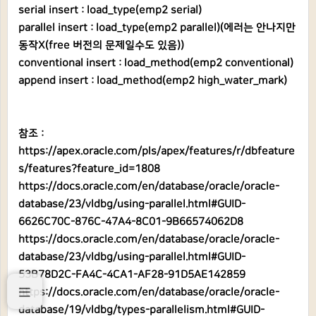
serial insert : load_type(emp2 serial)
parallel insert : load_type(emp2 parallel)(에러는 안나지만
동작X(free 버전의 문제일수도 있음))
conventional insert : load_method(emp2 conventional)
append insert : load_method(emp2 high_water_mark)
참조 :
https://apex.oracle.com/pls/apex/features/r/dbfeature
s/features?feature_id=1808
https://docs.oracle.com/en/database/oracle/oracle-
database/23/vldbg/using-parallel.html#GUID-
6626C70C-876C-47A4-8C01-9B66574062D8
https://docs.oracle.com/en/database/oracle/oracle-
database/23/vldbg/using-parallel.html#GUID-
53B78D2C-FA4C-4CA1-AF28-91D5AE142859
https://docs.oracle.com/en/database/oracle/oracle-
database/19/vldbg/types-parallelism.html#GUID-