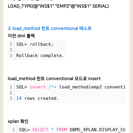
LOAD_TYPE(@"INS$1" "EMP2"@"INS$1" SERIAL)
3. load_method 힌트 conventional 테스트
이전 dml 롤백
1
SQL> rollback;
2
3
Rollback complete.
load_method 힌트 conventional 모드로 insert
1
SQL> 
insert
/*+
 load_method(emp2 convention
2
3
14
 rows created.
xplan 확인
1
SQL> 
SELECT
*
FROM
 DBMS_XPLAN.DISPLAY_CURS