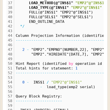
37
      LOAD_METHOD(@"INS$1" 
"EMP2"@"INS$1"
 
38
      LOAD_TYPE(@"INS$1" 
"EMP2"@"INS$1"
 SE
39
      FULL(@"INS$1" "EMP2"@"INS$1")
40
      FULL(@"SEL$1" "EMP2"@"SEL$1")
41
      END_OUTLINE_DATA
42
*/
43
44
Column Projection Information (identified 
45
------------------------------------------
46
47
2
-
 "EMP2"."EMPNO"[NUMBER,22], "EMP2"."
48
       "EMP2"."HIREDATE"[DATE,7], "EMP2"."
49
50
Hint Report (identified 
by
 operation id 
/
 
51
Total hints for statement: 
1
52
------------------------------------------
53
54
0
-
  INS$1 
/
"EMP2"@"INS$1"
55
-
  load_type(emp2 serial)
56
57
Query Block Registry:
58
---------------------
59