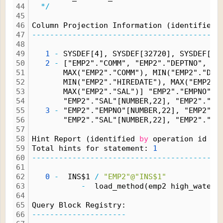
44
*/
45
46
Column Projection Information (identified 
47
------------------------------------------
48
49
1
-
 SYSDEF[4], SYSDEF[32720], SYSDEF[1]
50
2
-
 ["EMP2"."COMM", "EMP2"."DEPTNO", "E
51
       MAX("EMP2"."COMM"), MIN("EMP2"."DEP
52
       MIN("EMP2"."HIREDATE"), MAX("EMP2".
53
       MAX("EMP2"."SAL")] "EMP2"."EMPNO"[N
54
       "EMP2"."SAL"[NUMBER,22], "EMP2"."CO
55
3
-
 "EMP2"."EMPNO"[NUMBER,22], "EMP2"."
56
       "EMP2"."SAL"[NUMBER,22], "EMP2"."CO
57
58
Hint Report (identified 
by
 operation id 
/
 
59
Total hints for statement: 
1
60
------------------------------------------
61
62
0
-
  INS$1 
/
"EMP2"@"INS$1"
63
-
  load_method(emp2 high_water_
64
65
Query Block Registry:
66
---------------------