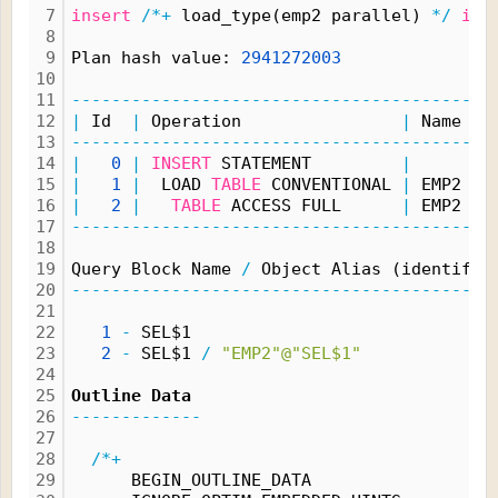
7
insert
/*+
 load_type(emp2 parallel) 
*/
int
8
9
Plan hash value: 
2941272003
10
11
------------------------------------------
12
|
 Id  
|
 Operation                
|
 Name 
|
 
13
------------------------------------------
14
|
0
|
INSERT
 STATEMENT         
|
|
15
|
1
|
  LOAD 
TABLE
 CONVENTIONAL 
|
 EMP2 
|
16
|
2
|
TABLE
 ACCESS FULL      
|
 EMP2 
|
17
------------------------------------------
18
19
Query Block Name 
/
 Object Alias (identifie
20
------------------------------------------
21
22
1
-
 SEL$1
23
2
-
 SEL$1 
/
"EMP2"@"SEL$1"
24
25
Outline Data
26
-------------
27
28
/*+
29
      BEGIN_OUTLINE_DATA