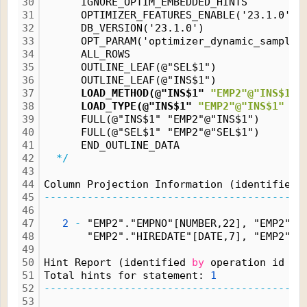
30
      IGNORE_OPTIM_EMBEDDED_HINTS
31
      OPTIMIZER_FEATURES_ENABLE('23.1.0')
32
      DB_VERSION('23.1.0')
33
      OPT_PARAM('optimizer_dynamic_samplin
34
      ALL_ROWS
35
      OUTLINE_LEAF(@"SEL$1")
36
      OUTLINE_LEAF(@"INS$1")
37
      LOAD_METHOD(@"INS$1" 
"EMP2"@"INS$1"
 
38
      LOAD_TYPE(@"INS$1" 
"EMP2"@"INS$1"
 SE
39
      FULL(@"INS$1" "EMP2"@"INS$1")
40
      FULL(@"SEL$1" "EMP2"@"SEL$1")
41
      END_OUTLINE_DATA
42
*/
43
44
Column Projection Information (identified 
45
------------------------------------------
46
47
2
-
 "EMP2"."EMPNO"[NUMBER,22], "EMP2"."
48
       "EMP2"."HIREDATE"[DATE,7], "EMP2"."
49
50
Hint Report (identified 
by
 operation id 
/
 
51
Total hints for statement: 
1
52
------------------------------------------
53