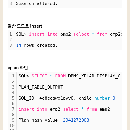
3
Session altered.
일반 모드로 insert
1
SQL> 
insert
into
 emp2 
select
*
from
 emp2;
2
3
14
 rows created.
xplan 확인
1
SQL> 
SELECT
*
FROM
 DBMS_XPLAN.DISPLAY_CURS
2
3
PLAN_TABLE_OUTPUT
4
------------------------------------------
5
SQL_ID  4q8ccgwx1pvy0, child 
number
0
6
-------------------------------------
7
insert
into
 emp2 
select
*
from
 emp2
8
9
Plan hash value: 
2941272003
10