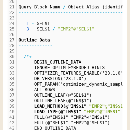
20
21
Query Block Name 
/
 Object Alias (identifie
22
------------------------------------------
23
24
1
-
 SEL$1
25
3
-
 SEL$1 
/
"EMP2"@"SEL$1"
26
27
Outline Data
28
-------------
29
30
/*+
31
      BEGIN_OUTLINE_DATA
32
      IGNORE_OPTIM_EMBEDDED_HINTS
33
      OPTIMIZER_FEATURES_ENABLE('23.1.0')
34
      DB_VERSION('23.1.0')
35
      OPT_PARAM('optimizer_dynamic_samplin
36
      ALL_ROWS
37
      OUTLINE_LEAF(@"SEL$1")
38
      OUTLINE_LEAF(@"INS$1")
39
      LOAD_METHOD(@"INS$1" 
"EMP2"@"INS$1"
 
40
      LOAD_TYPE(@"INS$1" 
"EMP2"@"INS$1"
 SE
41
      FULL(@"INS$1" "EMP2"@"INS$1")
42
      FULL(@"SEL$1" "EMP2"@"SEL$1")
43
      END_OUTLINE_DATA