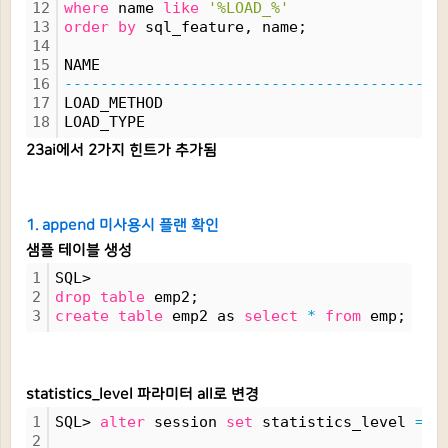
12
where
 name 
like
'%LOAD_%'
13
order
by
 sql_feature, name;
14
15
NAME                                     C
16
----------------------------------------
-
17
LOAD_METHOD                              E
18
LOAD_TYPE                                E
23ai에서 2가지 힌트가 추가됨
1. append 미사용시 플랜 확인
샘플 테이블 생성
1
SQL> 
2
drop
table
 emp2;
3
create
table
 emp2 as 
select
*
from
 emp;
statistics_level 파라미터 all로 변경
1
SQL> 
alter
 session 
set
 statistics_level 
=
 a
2