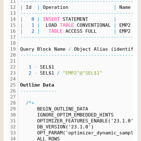
11
------------------------------------------
12
|
 Id  
|
 Operation                
|
 Name 
|
 
13
------------------------------------------
14
|
0
|
INSERT
 STATEMENT         
|
|
15
|
1
|
  LOAD 
TABLE
 CONVENTIONAL 
|
 EMP2 
|
16
|
2
|
TABLE
 ACCESS FULL      
|
 EMP2 
|
17
------------------------------------------
18
19
Query Block Name 
/
 Object Alias (identifie
20
------------------------------------------
21
22
1
-
 SEL$1
23
2
-
 SEL$1 
/
"EMP2"@"SEL$1"
24
25
Outline Data
26
-------------
27
28
/*+
29
      BEGIN_OUTLINE_DATA
30
      IGNORE_OPTIM_EMBEDDED_HINTS
31
      OPTIMIZER_FEATURES_ENABLE('23.1.0')
32
      DB_VERSION('23.1.0')
33
      OPT_PARAM('optimizer_dynamic_samplin
34
      ALL_ROWS