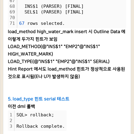
67
68
  INS$1 (PARSER) [FINAL]
69
  SEL$1 (PARSER) [FINAL]
70
71
67
 rows selected.
load_method high_water_mark insert 시 Outline Data 에
이렇게 두가지 힌트가 보임
LOAD_METHOD(@"INS$1" "EMP2"@"INS$1"
HIGH_WATER_MARK)
LOAD_TYPE(@"INS$1" "EMP2"@"INS$1" SERIAL)
Hint Report 에서도 load_method 힌트가 정상적으로 사용된
것으로 표시됨(E나 U가 발생하지 않음)
5. load_type 힌트 serial 테스트
이전 dml 롤백
1
SQL> rollback;
2
3
Rollback complete.