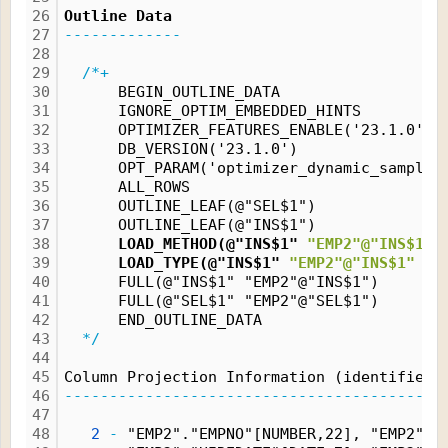
26
Outline Data
27
-------------
28
29
/*+
30
      BEGIN_OUTLINE_DATA
31
      IGNORE_OPTIM_EMBEDDED_HINTS
32
      OPTIMIZER_FEATURES_ENABLE('23.1.0')
33
      DB_VERSION('23.1.0')
34
      OPT_PARAM('optimizer_dynamic_samplin
35
      ALL_ROWS
36
      OUTLINE_LEAF(@"SEL$1")
37
      OUTLINE_LEAF(@"INS$1")
38
      LOAD_METHOD(@"INS$1" 
"EMP2"@"INS$1"
 
39
      LOAD_TYPE(@"INS$1" 
"EMP2"@"INS$1"
 SE
40
      FULL(@"INS$1" "EMP2"@"INS$1")
41
      FULL(@"SEL$1" "EMP2"@"SEL$1")
42
      END_OUTLINE_DATA
43
*/
44
45
Column Projection Information (identified 
46
------------------------------------------
47
48
2
-
 "EMP2"."EMPNO"[NUMBER,22], "EMP2"."