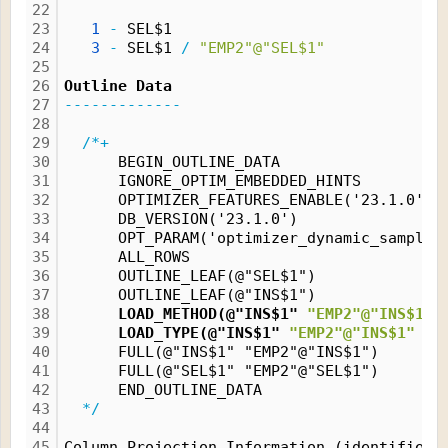
22
23
1
-
 SEL$1
24
3
-
 SEL$1 
/
"EMP2"@"SEL$1"
25
26
Outline Data
27
-------------
28
29
/*+
30
      BEGIN_OUTLINE_DATA
31
      IGNORE_OPTIM_EMBEDDED_HINTS
32
      OPTIMIZER_FEATURES_ENABLE('23.1.0')
33
      DB_VERSION('23.1.0')
34
      OPT_PARAM('optimizer_dynamic_samplin
35
      ALL_ROWS
36
      OUTLINE_LEAF(@"SEL$1")
37
      OUTLINE_LEAF(@"INS$1")
38
      LOAD_METHOD(@"INS$1" 
"EMP2"@"INS$1"
 
39
      LOAD_TYPE(@"INS$1" 
"EMP2"@"INS$1"
 SE
40
      FULL(@"INS$1" "EMP2"@"INS$1")
41
      FULL(@"SEL$1" "EMP2"@"SEL$1")
42
      END_OUTLINE_DATA
43
*/
44
45
Column Projection Information (identified 