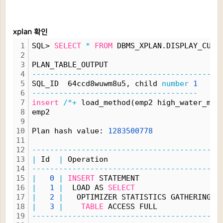
xplan 확인
1
SQL> 
SELECT
*
FROM
 DBMS_XPLAN.DISPLAY_CURS
2
3
PLAN_TABLE_OUTPUT
4
------------------------------------------
5
SQL_ID  64ccd8wuwm8u5, child 
number
1
6
-------------------------------------
7
insert
/*+
 load_method(emp2 high_water_mar
8
emp2
9
10
Plan hash value: 
1283500778
11
12
------------------------------------------
13
|
 Id  
|
 Operation                        
|
14
------------------------------------------
15
|
0
|
INSERT
 STATEMENT                 
|
16
|
1
|
  LOAD AS 
SELECT
|
17
|
2
|
   OPTIMIZER STATISTICS GATHERING 
|
18
|
3
|
TABLE
 ACCESS FULL             
|
19
------------------------------------------