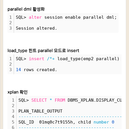
parallel dml 활성화
1
SQL> 
alter
 session enable parallel dml;
2
3
Session altered.
load_type 힌트 parallel 모드로 insert
1
SQL> 
insert
/*+
 load_type(emp2 parallel) 
*/
2
3
14
 rows created.
xplan 확인
1
SQL> 
SELECT
*
FROM
 DBMS_XPLAN.DISPLAY_CURS
2
3
PLAN_TABLE_OUTPUT
4
------------------------------------------
5
SQL_ID  01mq0c7t9155h, child 
number
0
6
-------------------------------------