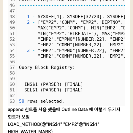
46
------------------------------------------
47
48
1
-
 SYSDEF[4], SYSDEF[32720], SYSDEF[1]
49
2
-
 ["EMP2"."COMM", "EMP2"."DEPTNO", "E
50
       MAX("EMP2"."COMM"), MIN("EMP2"."DEP
51
       MIN("EMP2"."HIREDATE"), MAX("EMP2".
52
       "EMP2"."EMPNO"[NUMBER,22], "EMP2"."
53
       "EMP2"."COMM"[NUMBER,22], "EMP2"."D
54
3
-
 "EMP2"."EMPNO"[NUMBER,22], "EMP2"."
55
       "EMP2"."COMM"[NUMBER,22], "EMP2"."D
56
57
Query Block Registry:
58
---------------------
59
60
  INS$1 (PARSER) [FINAL]
61
  SEL$1 (PARSER) [FINAL]
62
63
59
 rows selected.
append 힌트를 사용 했을때 Outline Data 에 이렇게 두가지
힌트가 보임
LOAD_METHOD(@"INS$1" "EMP2"@"INS$1"
HIGH_WATER_MARK)