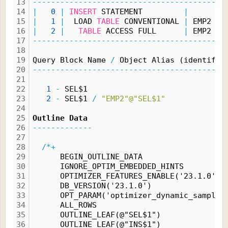
13
------------------------------------------
14
|
0
|
INSERT
 STATEMENT         
|
|
15
|
1
|
  LOAD 
TABLE
 CONVENTIONAL 
|
 EMP2 
|
16
|
2
|
TABLE
 ACCESS FULL      
|
 EMP2 
|
17
------------------------------------------
18
19
Query Block Name 
/
 Object Alias (identifie
20
------------------------------------------
21
22
1
-
 SEL$1
23
2
-
 SEL$1 
/
"EMP2"@"SEL$1"
24
25
Outline Data
26
-------------
27
28
/*+
29
      BEGIN_OUTLINE_DATA
30
      IGNORE_OPTIM_EMBEDDED_HINTS
31
      OPTIMIZER_FEATURES_ENABLE('23.1.0')
32
      DB_VERSION('23.1.0')
33
      OPT_PARAM('optimizer_dynamic_samplin
34
      ALL_ROWS
35
      OUTLINE_LEAF(@"SEL$1")
36
      OUTLINE_LEAF(@"INS$1")