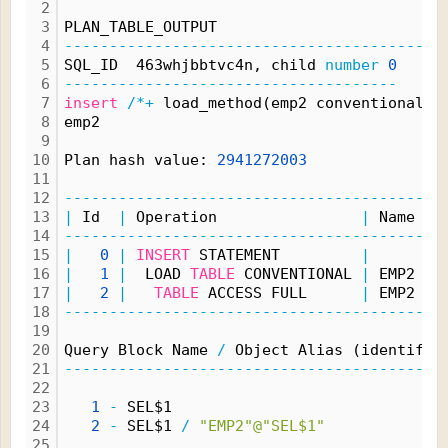
2
3
PLAN_TABLE_OUTPUT
4
------------------------------------------
5
SQL_ID  463whjbbtvc4n, child 
number
0
6
-------------------------------------
7
insert
/*+
 load_method(emp2 conventional) 
8
emp2
9
10
Plan hash value: 
2941272003
11
12
------------------------------------------
13
|
 Id  
|
 Operation                
|
 Name 
|
 
14
------------------------------------------
15
|
0
|
INSERT
 STATEMENT         
|
|
16
|
1
|
  LOAD 
TABLE
 CONVENTIONAL 
|
 EMP2 
|
17
|
2
|
TABLE
 ACCESS FULL      
|
 EMP2 
|
18
------------------------------------------
19
20
Query Block Name 
/
 Object Alias (identifie
21
------------------------------------------
22
23
1
-
 SEL$1
24
2
-
 SEL$1 
/
"EMP2"@"SEL$1"
25