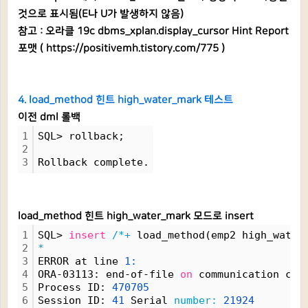
것으로 표시됨(E나 U가 발생하지 않음)
참고 : 오라클 19c dbms_xplan.display_cursor Hint Report
포맷 (
https://positivemh.tistory.com/775
)
4. load_method 힌트 high_water_mark 테스트
이전 dml 롤백
1
SQL> rollback;
2
3
Rollback complete.
load_method 힌트 high_water_mark 모드로 insert
1
SQL> 
insert
/*+
 load_method(emp2 high_water
2
*
3
ERROR at line 
1:
4
ORA-03113: end-of-file 
on
 communication cha
5
Process ID: 
470705
6
Session ID: 
41
 Serial 
number:
21924