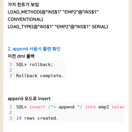
가지 힌트가 보임
LOAD_METHOD(@"INS$1" "EMP2"@"INS$1"
CONVENTIONAL)
LOAD_TYPE(@"INS$1" "EMP2"@"INS$1" SERIAL)
2. append 사용시 플랜 확인
이전 dml 롤백
1
SQL> rollback;
2
3
Rollback complete.
append 모드로 insert
1
SQL> 
insert
/*+
 append 
*/
into
 emp2 
select
2
3
14
 rows created.