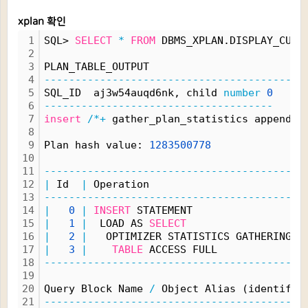
xplan 확인
1
SQL> 
SELECT
*
FROM
 DBMS_XPLAN.DISPLAY_CURS
2
3
PLAN_TABLE_OUTPUT
4
------------------------------------------
5
SQL_ID  aj3w54auqd6nk, child 
number
0
6
-------------------------------------
7
insert
/*+
 gather_plan_statistics append 
*
8
9
Plan hash value: 
1283500778
10
11
------------------------------------------
12
|
 Id  
|
 Operation                        
|
13
------------------------------------------
14
|
0
|
INSERT
 STATEMENT                 
|
15
|
1
|
  LOAD AS 
SELECT
|
16
|
2
|
   OPTIMIZER STATISTICS GATHERING 
|
17
|
3
|
TABLE
 ACCESS FULL             
|
18
------------------------------------------
19
20
Query Block Name 
/
 Object Alias (identifie
21
------------------------------------------