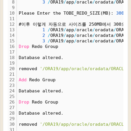
8
3
/
ORA19
/
app
/
oracle
/
oradata
/
ORACL
9
10
Please Enter the TOBE_REDO_SIZE(MB): 
300
<
11
12
#이후 이렇게 자동으로 사이즈를 250MB에서 300으
13
1
/
ORA19
/
app
/
oracle
/
oradata
/
ORACL
14
2
/
ORA19
/
app
/
oracle
/
oradata
/
ORACL
15
3
/
ORA19
/
app
/
oracle
/
oradata
/
ORACL
16
Drop
 Redo Group
17
18
Database altered.
19
20
removed 
'/ORA19/app/oracle/oradata/ORACLE1
21
22
Add
 Redo Group
23
24
Database altered.
25
26
Drop
 Redo Group
27
28
Database altered.
29
30
removed 
'/ORA19/app/oracle/oradata/ORACLE1
31