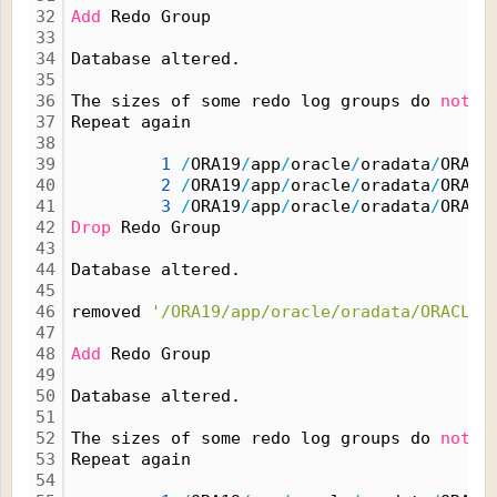
32
Add
 Redo Group
33
34
Database altered.
35
36
The sizes of some redo log groups do 
not
 m
37
Repeat again
38
39
1
/
ORA19
/
app
/
oracle
/
oradata
/
ORACL
40
2
/
ORA19
/
app
/
oracle
/
oradata
/
ORACL
41
3
/
ORA19
/
app
/
oracle
/
oradata
/
ORACL
42
Drop
 Redo Group
43
44
Database altered.
45
46
removed 
'/ORA19/app/oracle/oradata/ORACLE1
47
48
Add
 Redo Group
49
50
Database altered.
51
52
The sizes of some redo log groups do 
not
 m
53
Repeat again
54