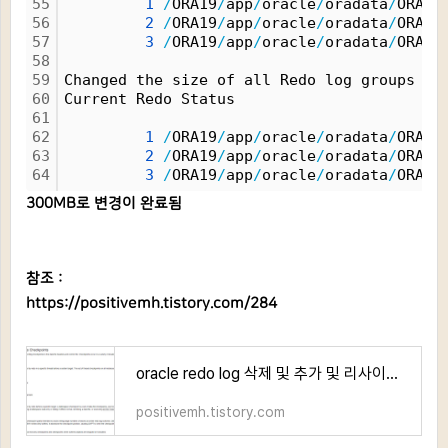
55
1
/
ORA19
/
app
/
oracle
/
oradata
/
ORACL
56
2
/
ORA19
/
app
/
oracle
/
oradata
/
ORACL
57
3
/
ORA19
/
app
/
oracle
/
oradata
/
ORACL
58
59
Changed the size of all Redo log groups to
60
Current Redo Status
61
62
1
/
ORA19
/
app
/
oracle
/
oradata
/
ORACL
63
2
/
ORA19
/
app
/
oracle
/
oradata
/
ORACL
64
3
/
ORA19
/
app
/
oracle
/
oradata
/
ORACL
300MB로 변경이 완료됨
참조 :
https://positivemh.tistory.com/284
oracle redo log 삭제 및 추가 및 리사이즈 하기
positivemh.tistory.com