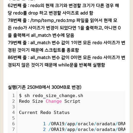
62번째 줄 : redo의 현재 크기와 변경할 크기가 다른 경우 해
당 redo를 drop 하고 변경할 사이즈로 add 함
78번째 줄 : /tmp/temp_redo.tmp 파일을 읽어서 현재 모
든 redo가 사이즈가 변경이 되었다면 1을 출력하고, 아니면 0
을 출력해서 all_match 변수에 담음
79번째 줄 : all_match 변수 값이 1이면 모든 redo 사이즈가 변
경된 것이기 때문에 스크립트를 종료함
86번째 줄 : all_match 변수 값이 0이면 모든 redo 사이즈가 변
경되지 않은 것이기 때문에 while문을 반복해 실행함
실행(기존 250MB에서 300MB로 변경)
1
$ sh redo_size_change.sh
2
Redo Size 
Change
 Script
3
4
Current Redo Status
5
6
1
/
ORA19
/
app
/
oracle
/
oradata
/
ORACL
7
2
/
ORA19
/
app
/
oracle
/
oradata
/
ORACL