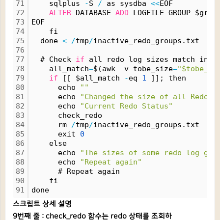
71
    sqlplus 
-
S 
/
 as sysdba 
<
<
EOF
72
ALTER
 DATABASE 
ADD
 LOGFILE GROUP $grou
73
EOF
74
    fi
75
  done 
<
/
tmp
/
inactive_redo_groups.txt
76
77
  # Check 
if
 all redo log sizes match inpu
78
    all_match
=
$(awk 
-
v tobe_size
=
"$tobe_re
79
if
 [[ $all_match 
-
eq 
1
 ]]; then
80
      echo 
""
81
      echo 
"Changed the size of all Redo l
82
      echo 
"Current Redo Status"
83
      check_redo
84
      rm 
/
tmp
/
inactive_redo_groups.txt
85
      exit 
0
86
    else
87
      echo 
"The sizes of some redo log gro
88
      echo 
"Repeat again"
89
      # Repeat again
90
    fi
91
done
스크립트 상세 설명
9번째 줄 : check_redo 함수는 redo 상태를 조회하