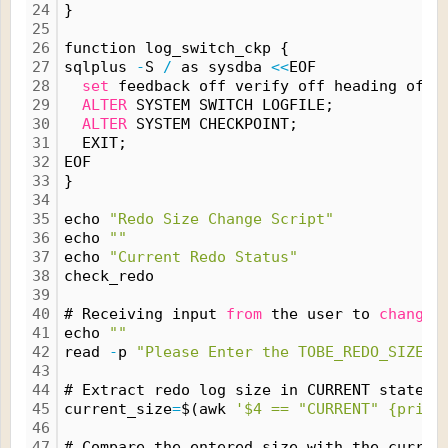
24
}
25
26
function log_switch_ckp {
27
sqlplus 
-
S 
/
 as sysdba 
<
<
EOF
28
set
 feedback off verify off heading off 
29
ALTER
 SYSTEM SWITCH LOGFILE;
30
ALTER
 SYSTEM CHECKPOINT; 
31
  EXIT;
32
EOF
33
}
34
35
echo 
"Redo Size Change Script"
36
echo 
""
37
echo 
"Current Redo Status"
38
check_redo
39
40
# Receiving input 
from
 the user to 
change
 
41
echo 
""
42
read 
-
p 
"Please Enter the TOBE_REDO_SIZE(M
43
44
# Extract redo log size in CURRENT state u
45
current_size
=
$(awk 
'$4 == "CURRENT" {print
46
47
# Compare the entered size with the curren