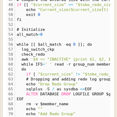
48
if
 [[ 
"$current_size"
=
=
"$tobe_redo_size"
49
    echo 
"Current_size($current_sizeIt) an
50
    exit 
0
51
fi
52
53
# Initialize
54
all_match
=
0
55
56
while [[ $all_match 
-
eq 
0
 ]]; do
57
  log_switch_ckp
58
  check_redo
59
  awk 
'$4 == "INACTIVE" {print $1, $2, $5}
60
  while IFS
=
' '
 read 
-
r group_num member_n
61
  do
62
if
 [ 
"$current_size"
!
=
"$tobe_redo_si
63
    # Dropping and adding redo log groups
64
    echo 
"Drop Redo Group"
65
    sqlplus 
-
S 
/
 as sysdba 
<
<
EOF
66
ALTER
 DATABASE 
DROP
 LOGFILE GROUP $gro
67
EOF
68
    rm 
-
v $member_name
69
    echo 
""
70
    echo 
"Add Redo Group"