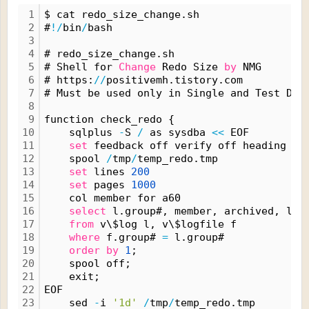
1
$ cat redo_size_change.sh
2
#
!
/
bin
/
bash
3
4
# redo_size_change.sh
5
# Shell for 
Change
 Redo Size 
by
 NMG
6
# https:
/
/
positivemh.tistory.com
7
# Must be used only in Single and Test DB
8
9
function check_redo {
10
    sqlplus 
-
S 
/
 as sysdba 
<
<
 EOF
11
set
 feedback off verify off heading of
12
    spool 
/
tmp
/
temp_redo.tmp
13
set
 lines 
200
14
set
 pages 
1000
15
    col member for a60
16
select
 l.group#, member, archived, l.s
17
from
 v\$log l, v\$logfile f
18
where
 f.group# 
=
 l.group#
19
order
by
1
;
20
    spool off;
21
    exit;
22
EOF
23
    sed 
-
i 
'1d'
/
tmp
/
temp_redo.tmp