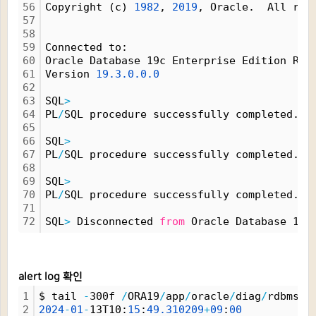
56
Copyright (c) 
1982
, 
2019
, Oracle.  All rig
57
58
59
Connected to:
60
Oracle Database 19c Enterprise Edition Rel
61
Version 
19.
3.
0.
0.
0
62
63
SQL
>
64
PL
/
SQL procedure successfully completed.
65
66
SQL
>
67
PL
/
SQL procedure successfully completed.
68
69
SQL
>
70
PL
/
SQL procedure successfully completed.
71
72
SQL
>
 Disconnected 
from
 Oracle Database 19c
alert log 확인
1
$ tail 
-
300f 
/
ORA19
/
app
/
oracle
/
diag
/
rdbms
/
o
2
2024
-
01
-
13T10:
15
:
49.
310209
+
09
:
00