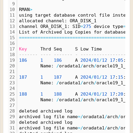
9
10
RMAN
>
11
using target database control file instead
12
allocated channel: ORA_DISK_1
13
channel ORA_DISK_1: SID
=
275
 device type
=
DI
14
List of Archived Log Copies for database w
15
=
=
=
=
=
=
=
=
=
=
=
=
=
=
=
=
=
=
=
=
=
=
=
=
=
=
=
=
=
=
=
=
=
=
=
=
=
=
=
=
=
=
16
17
Key
     Thrd Seq     S Low Time
18
------- ---- ------- - -------------------
19
186
1
186
     A 
2024
/
01
/
12
17
:
05
:
21
20
        Name: 
/
oradata1
/
arch
/
oracle19_1_18
21
22
187
1
187
     A 
2024
/
01
/
12
17
:
15
:
04
23
        Name: 
/
oradata1
/
arch
/
oracle19_1_18
24
25
188
1
188
     A 
2024
/
01
/
12
17
:
20
:
31
26
        Name: 
/
oradata1
/
arch
/
oracle19_1_18
27
28
deleted archived log
29
archived log file name
=
/
oradata1
/
arch
/
orac
30
deleted archived log
31
archived log file name
=
/
oradata1
/
arch
/
orac