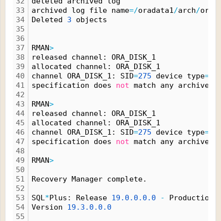
32
deleted archived log
33
archived log file name
=
/
oradata1
/
arch
/
orac
34
Deleted 
3
 objects
35
36
37
RMAN
>
38
released channel: ORA_DISK_1
39
allocated channel: ORA_DISK_1
40
channel ORA_DISK_1: SID
=
275
 device type
=
DI
41
specification does 
not
 match any archived 
42
43
RMAN
>
44
released channel: ORA_DISK_1
45
allocated channel: ORA_DISK_1
46
channel ORA_DISK_1: SID
=
275
 device type
=
DI
47
specification does 
not
 match any archived 
48
49
RMAN
>
50
51
Recovery Manager complete.
52
53
SQL
*
Plus: Release 
19.
0.
0.
0.
0
-
 Production 
54
Version 
19.
3.
0.
0.
0
55