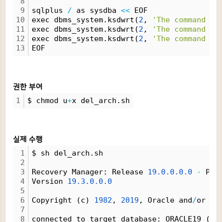
8
9
sqlplus 
/
 as sysdba 
<
<
 EOF
10
exec dbms_system.ksdwrt(
2
, 
'The command "d
11
exec dbms_system.ksdwrt(
2
, 
'The command "c
12
exec dbms_system.ksdwrt(
2
, 
'The command "d
13
EOF
권한 부여
1
$ chmod u
+
x del_arch.sh
실제 수행
1
$ sh del_arch.sh
2
3
Recovery Manager: Release 
19.
0.
0.
0.
0
-
 Pro
4
Version 
19.
3.
0.
0.
0
5
6
Copyright (c) 
1982
, 
2019
, Oracle and
/
or it
7
8
connected to target database: ORACLE19 (DB