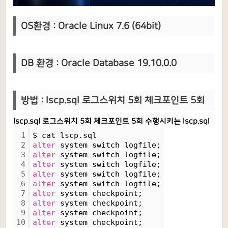
OS환경 : Oracle Linux 7.6 (64bit)
DB 환경 : Oracle Database 19.10.0.0
방법 : lscp.sql 로그스위치 5회 체크포인트 5회
lscp.sql 로그스위치 5회 체크포인트 5회 수행시키는 lscp.sql
1
$ cat lscp.sql
2
alter
 system switch logfile;
3
alter
 system switch logfile;
4
alter
 system switch logfile;
5
alter
 system switch logfile;
6
alter
 system switch logfile;
7
alter
 system checkpoint;
8
alter
 system checkpoint;
9
alter
 system checkpoint;
10
alter
 system checkpoint;