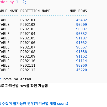
rder
by
1,
2;
ABLE_NAME PARTITION_NAME         NUM_ROWS
---------
--------------------
----------
TABLE     P202101                   
45432
TABLE     P202102                   
90509
TABLE     P202103                   
90907
TABLE     P202104                   
90832
TABLE     P202105                   
91187
TABLE     P202106                   
91052
TABLE     P202107                   
90567
TABLE     P202108                   
91058
TABLE     P202109                   
91162
TABLE     P202110                   
91114
TABLE     P202111                   
90960
TABLE     P202112                   
45220
2
 rows selected.
로 파티션별 row를 확인 가능함
 수집이 불가능한 경우(파티션별 개별 count)