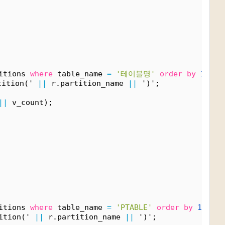
itions 
where
 table_name 
=
'테이블명'
order
by
1)
 LO
ition(' 
||
 r.partition_name 
||
 ')';
||
 v_count);
itions 
where
 table_name 
=
'PTABLE'
order
by
1)
 LOO
ition(' 
||
 r.partition_name 
||
 ')';