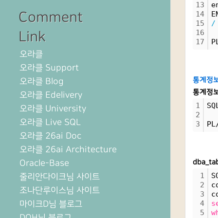
13
e
Comment
14
E
15
/
16
Link
17
P
오라클
오라클 Support
통계정보
오라클 Blog
통계정보
오라클 Edelivery
1
SQ
오라클 University
2
오라클 Live SQL
3
PL
오라클 26ai Doc
오라클 26ai Architecture
Oracle-Base
dba_ta
1
S
줄리안다이크님 사이트
2
c
조나단루이스님 사이트
3
c
마이크D님 블로그
4
s
5
w
DOH님 블로그