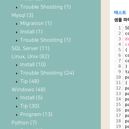
Trouble Shooting
(1)
테스트
Mysql
(3)
샘플 파
Migration
(1)
1
S
Install
(1)
2
c
3
d
Trouble Shooting
(1)
4
c
SQL Server
(11)
5
(
6
c
Linux, Unix
(82)
7
c
Install
(10)
8
)
9
t
Trouble Shooting
(24)
10
p
Tip
(48)
11
(
12
p
Windows
(48)
13
p
Install
(5)
14
p
15
p
Tip
(30)
16
p
Program
(13)
17
p
18
p
Python
(7)
19
p