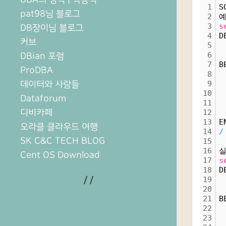
1
S
pat98님 블로그
2
3
s
DB장이님 블로그
4
D
커브
5
 
6
 
DBian 포럼
7
B
ProDBA
8
 
데이터와 사람들
9
 
10
 
Dataforum
11
 
디비카페
12
 
13
E
오라클 클라우드 여행
14
/
SK C&C TECH BLOG
15
16
Cent OS Download
17
s
18
D
/
/
19
 
20
 
21
B
22
 
23
 