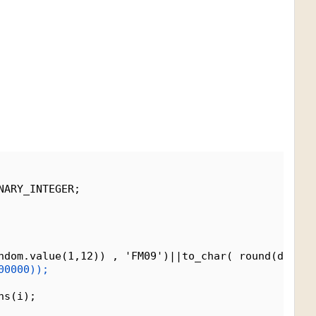
NARY_INTEGER;
ndom.value(1,12)) , 'FM09')||to_char( round(dbms_r
00000));
ns(i);