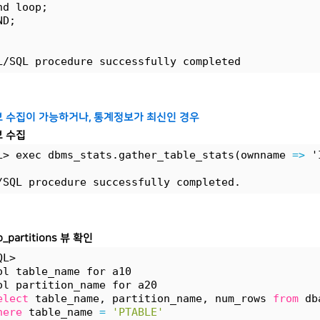
nd loop;
ND;
L/SQL procedure successfully completed
 수집이 가능하거나, 통계정보가 최신인 경우
 수집
L> exec dbms_stats.gather_table_stats(ownname 
=>
 '
/SQL procedure successfully completed.
b_partitions 뷰 확인
QL>
ol table_name for a10
ol partition_name for a20
elect
 table_name, partition_name, num_rows 
from
 db
here
 table_name 
=
'PTABLE'