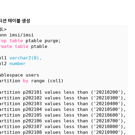
티션 테이블 생성
QL>
onn imsi/imsi
rop
table
 ptable purge;
reate
table
 ptable
ol1 
varchar2(8),
ol2 
number
ablespace users
artition 
by
 range (col1)
artition p202101 values less than ('20210200'),
artition p202102 values less than ('20210300'),
artition p202103 values less than ('20210400'),
artition p202104 values less than ('20210500'),
artition p202105 values less than ('20210600'),
artition p202106 values less than ('20210700'),
artition p202107 values less than ('20210800'),
artition p202108 values less than ('20210900'),