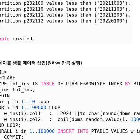
artition p202109 values less than ('20211000'),
artition p202110 values less than ('20211100'),
artition p202111 values less than ('20211200'),
artition p202112 values less than ('20220100')
;
able
 created.
테이블 샘플 데이터 삽입(원하는 만큼 실행)
QL>
ECLARE
YPE tbl_ins IS 
TABLE
 OF PTABLE%ROWTYPE INDEX 
BY
 BI
_ins tbl_ins;
EGIN
or j in 
1..10
 loop
OR i IN 
1..100000
 LOOP 
  w_ins(i).col1   := '2021'||to_char(round(dbms_ra
  w_ins(i).col2   := ceil(dbms_random.value(1, 
100
ND LOOP;
ORALL i in 
1..100000
INSERT
INTO
 PTABLE VALUES w_i
  COMMIT;