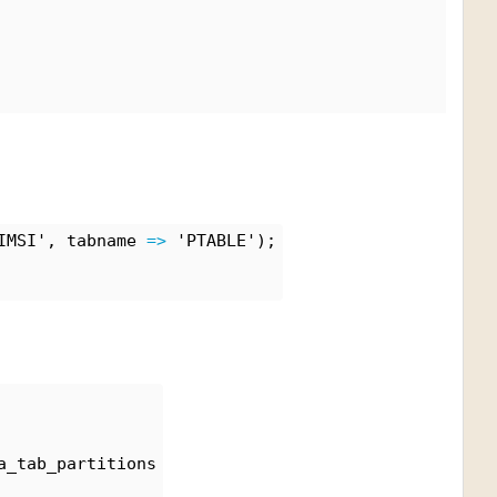
IMSI', tabname 
=>
 'PTABLE');
a_tab_partitions