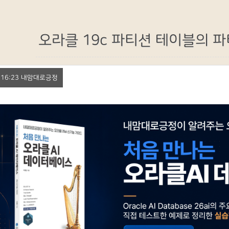
오라클 19c 파티션 테이블의 파티
1. 16:23 내맘대로긍정