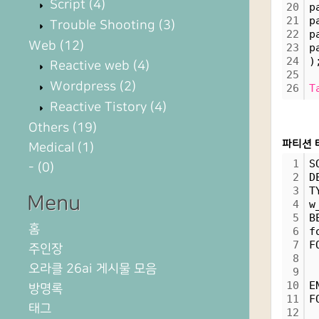
Script
(4)
20
p
21
p
Trouble Shooting
(3)
22
p
Web
(12)
23
p
24
)
Reactive web
(4)
25
Wordpress
(2)
26
T
Reactive Tistory
(4)
Others
(19)
파티션 
Medical
(1)
1
S
-
(0)
2
D
3
T
Menu
4
w
5
B
홈
6
f
7
F
주인장
8
 
오라클 26ai 게시물 모음
9
 
10
E
방명록
11
F
태그
12
 