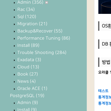
Admin
(356)
Rac
(34)
Sql
(120)
Migration
(21)
OS환경
Backup&Recover
(55)
Performance Tuning
(86)
DB 환
Install
(89)
Trouble Shooting
(284)
Exadata
(3)
방법
Cloud
(13)
오라클 
Book
(27)
News
(4)
Oracle ACE
(1)
테스트
PostgreSQL
(19)
통계정보
Admin
(9)
통계정보
Install
(9)