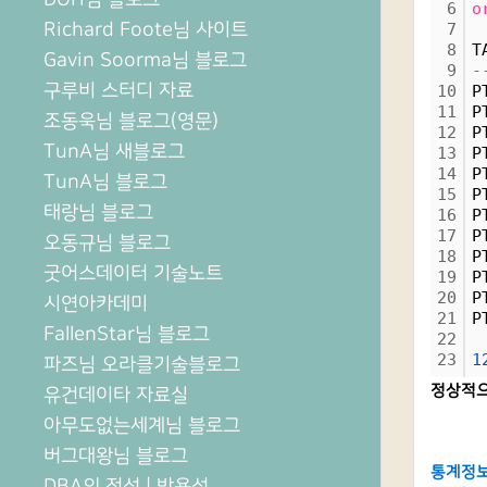
6
o
Richard Foote님 사이트
7
8
T
Gavin Soorma님 블로그
9
-
구루비 스터디 자료
10
P
11
P
조동욱님 블로그(영문)
12
P
TunA님 새블로그
13
P
14
P
TunA님 블로그
15
P
태랑님 블로그
16
P
17
P
오동규님 블로그
18
P
굿어스데이터 기술노트
19
P
20
P
시연아카데미
21
P
FallenStar님 블로그
22
23
1
파즈님 오라클기술블로그
정상적으
유건데이타 자료실
아무도없는세계님 블로그
버그대왕님 블로그
통계정보
DBA의 정석 | 박용석