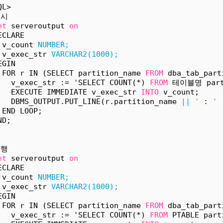
QL>
예시
et
 serveroutput 
on
ECLARE
 v_count 
NUMBER;
 v_exec_str 
VARCHAR2(1000);
EGIN
 FOR r IN (SELECT partition_name 
FROM
 dba_tab_part
   v_exec_str := 'SELECT COUNT(*) 
FROM
 테이블명 part
   EXECUTE IMMEDIATE v_exec_str 
INTO
 v_count;
   DBMS_OUTPUT.PUT_LINE(r.partition_name 
||
'
 : 
'
 END LOOP;
ND;
실행
et
 serveroutput 
on
ECLARE
 v_count 
NUMBER;
 v_exec_str 
VARCHAR2(1000);
EGIN
 FOR r IN (SELECT partition_name 
FROM
 dba_tab_part
   v_exec_str := 'SELECT COUNT(*) 
FROM
 PTABLE part