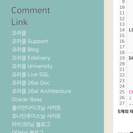
9
 
10
 
Comment
11
 
12
 
Link
13
 
14
L
오라클
15
 
오라클 Support
16
 
17
 
오라클 Blog
18
-
오라클 Edelivery
19
D
20
오라클 University
21
오라클 Live SQL
22
23
오라클 26ai Doc
24
오라클 26ai Architecture
25
C
26
;
Oracle-Base
27
.
줄리안다이크님 사이트
5개의 
조나단루이스님 사이트
마이크D님 블로그
DOH님 블로그