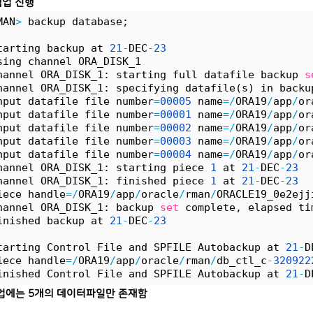
백업 진행
MAN
>
 backup database;
tarting backup at 
21
-
DEC
-
23
sing channel ORA_DISK_1
hannel ORA_DISK_1: starting full datafile backup 
s
hannel ORA_DISK_1: specifying datafile(s) in backu
nput datafile file number
=
00005
 name
=
/
ORA19
/
app
/
or
nput datafile file number
=
00001
 name
=
/
ORA19
/
app
/
or
nput datafile file number
=
00002
 name
=
/
ORA19
/
app
/
or
nput datafile file number
=
00003
 name
=
/
ORA19
/
app
/
or
nput datafile file number
=
00004
 name
=
/
ORA19
/
app
/
or
hannel ORA_DISK_1: starting piece 
1
 at 
21
-
DEC
-
23
hannel ORA_DISK_1: finished piece 
1
 at 
21
-
DEC
-
23
iece handle
=
/
ORA19
/
app
/
oracle
/
rman
/
ORACLE19_0e2ejj
hannel ORA_DISK_1: backup 
set
 complete, elapsed ti
inished backup at 
21
-
DEC
-
23
tarting Control File and SPFILE Autobackup at 
21
-
D
iece handle
=
/
ORA19
/
app
/
oracle
/
rman
/
db_ctl_c
-
320922
inished Control File and SPFILE Autobackup at 
21
-
D
업에는 5개의 데이터파일만 존재함