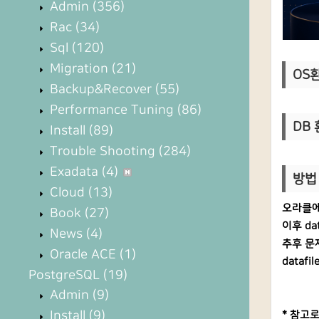
Admin
(356)
Rac
(34)
Sql
(120)
Migration
(21)
OS환경
Backup&Recover
(55)
Performance Tuning
(86)
DB 환
Install
(89)
Trouble Shooting
(284)
Exadata
(4)
방법 
Cloud
(13)
오라클에
Book
(27)
이후 da
News
(4)
추후 문
Oracle ACE
(1)
data
PostgreSQL
(19)
Admin
(9)
Install
(9)
* 참고