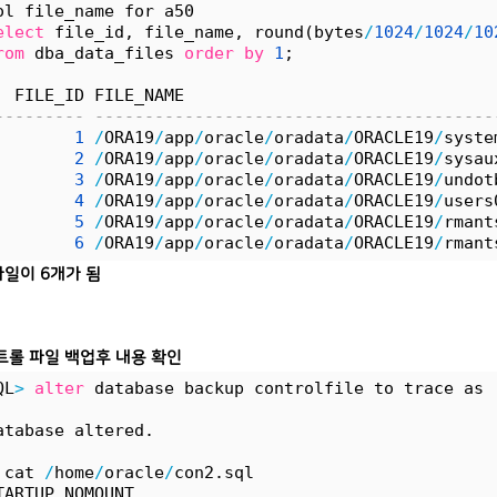
ol file_name for a50
elect
 file_id, file_name, round(bytes
/
1024
/
1024
/
10
rom
 dba_data_files 
order
by
1
;
  FILE_ID FILE_NAME                               
--------- ----------------------------------------
1
/
ORA19
/
app
/
oracle
/
oradata
/
ORACLE19
/
syste
2
/
ORA19
/
app
/
oracle
/
oradata
/
ORACLE19
/
sysau
3
/
ORA19
/
app
/
oracle
/
oradata
/
ORACLE19
/
undot
4
/
ORA19
/
app
/
oracle
/
oradata
/
ORACLE19
/
users
5
/
ORA19
/
app
/
oracle
/
oradata
/
ORACLE19
/
rmant
6
/
ORA19
/
app
/
oracle
/
oradata
/
ORACLE19
/
rmant
일이 6개가 됨
트롤 파일 백업후 내용 확인
QL
>
alter
 database backup controlfile to trace as 
atabase altered.
 cat 
/
home
/
oracle
/
con2.sql
TARTUP NOMOUNT