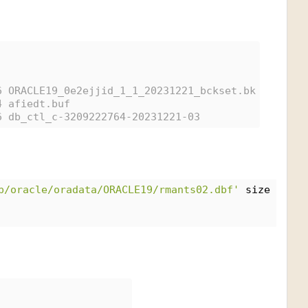
6 ORACLE19_0e2ejjid_1_1_20231221_bckset.bk
4 afiedt.buf
6 db_ctl_c-3209222764-20231221-03
p/oracle/oradata/ORACLE19/rmants02.dbf'
 size 1024m