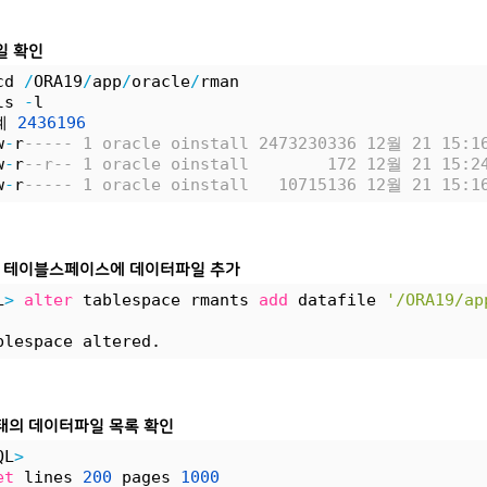
일 확인
cd 
/
ORA19
/
app
/
oracle
/
rman
ls 
-
l
계 
2436196
w
-
r
----- 1 oracle oinstall 2473230336 12월 21 15:1
w
-
r
--r-- 1 oracle oinstall        172 12월 21 15:2
w
-
r
----- 1 oracle oinstall   10715136 12월 21 15:1
ts 테이블스페이스에 데이터파일 추가
L
>
alter
 tablespace rmants 
add
 datafile 
'/ORA19/ap
blespace altered.
태의 데이터파일 목록 확인
QL
>
et
 lines 
200
 pages 
1000