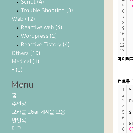
4
s
Script
(4)
5
f
Trouble Shooting
(3)
6
7
 
Web
(12)
8
-
Reactive web
(4)
9
10
Wordpress
(2)
11
Reactive Tistory
(4)
12
13
Others
(19)
데이터파
Medical
(1)
-
(0)
컨트롤 
Menu
1
S
홈
2
3
D
주인장
4
오라클 26ai 게시물 모음
5
$
6
.
방명록
7
S
태그
8
C