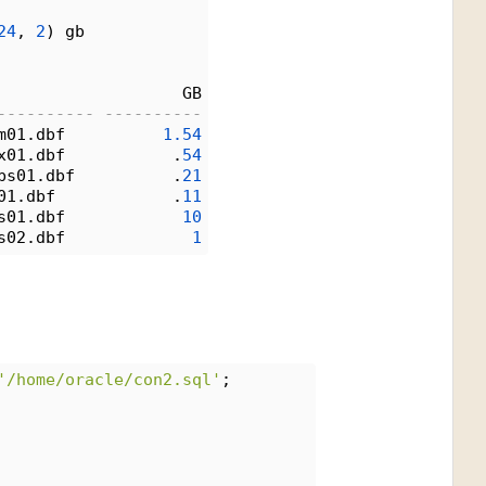
24
, 
2
) gb 
                   GB
---------- ----------
m01.dbf          
1.
54
x01.dbf           .
54
bs01.dbf          .
21
01.dbf            .
11
s01.dbf            
10
s02.dbf             
1
'/home/oracle/con2.sql'
;