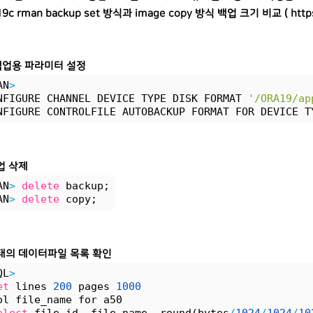
9c rman backup set 방식과 image copy 방식 백업 크기 비교 (
http
 백업용 파라미터 설정
AN
>
NFIGURE CHANNEL DEVICE TYPE DISK FORMAT 
'/ORA19/ap
NFIGURE CONTROLFILE AUTOBACKUP FORMAT FOR DEVICE T
업 삭제
AN
>
delete
 backup;
AN
>
delete
 copy;
태의 데이터파일 목록 확인
QL
>
et
 lines 
200
 pages 
1000
ol file_name for a50