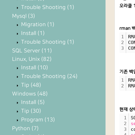
오라클 1
Trouble Shooting
(1)
Mysql
(3)
Migration
(1)
rman
Install
(1)
1
RM
Trouble Shooting
(1)
2
CO
3
CO
SQL Server
(11)
Linux, Unix
(82)
Install
(10)
기존 백
Trouble Shooting
(24)
1
RM
Tip
(48)
2
RM
Windows
(48)
Install
(5)
현재 상
Tip
(30)
1
S
Program
(13)
2
s
Python
(7)
3
c