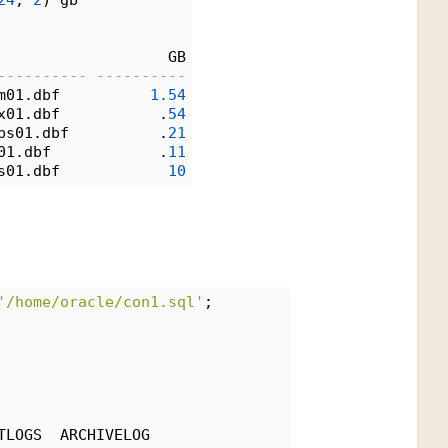
24
, 
2
) gb 
                   GB
---------- ----------
m01.dbf          
1.
54
x01.dbf           .
54
bs01.dbf          .
21
01.dbf            .
11
s01.dbf            
10
'/home/oracle/con1.sql'
;
TLOGS  ARCHIVELOG