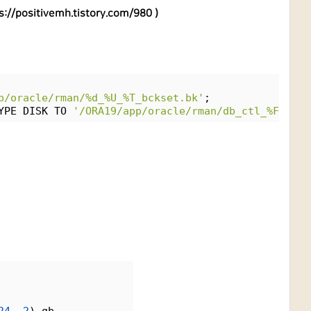
s://positivemh.tistory.com/980
)
p/oracle/rman/%d_%U_%T_bckset.bk'
;
YPE DISK TO 
'/ORA19/app/oracle/rman/db_ctl_%F'
;