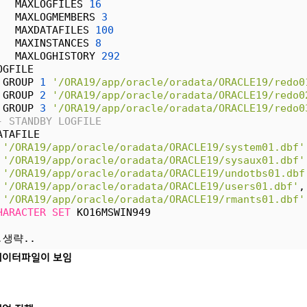
   MAXLOGFILES 
16
   MAXLOGMEMBERS 
3
   MAXDATAFILES 
100
   MAXINSTANCES 
8
   MAXLOGHISTORY 
292
OGFILE
 GROUP 
1
'/ORA19/app/oracle/oradata/ORACLE19/redo0
 GROUP 
2
'/ORA19/app/oracle/oradata/ORACLE19/redo0
 GROUP 
3
'/ORA19/app/oracle/oradata/ORACLE19/redo0
- STANDBY LOGFILE
ATAFILE
'/ORA19/app/oracle/oradata/ORACLE19/system01.dbf'
'/ORA19/app/oracle/oradata/ORACLE19/sysaux01.dbf'
'/ORA19/app/oracle/oradata/ORACLE19/undotbs01.dbf
'/ORA19/app/oracle/oradata/ORACLE19/users01.dbf'
,
'/ORA19/app/oracle/oradata/ORACLE19/rmants01.dbf'
HARACTER
SET
 KO16MSWIN949
.생략..
데이터파일이 보임