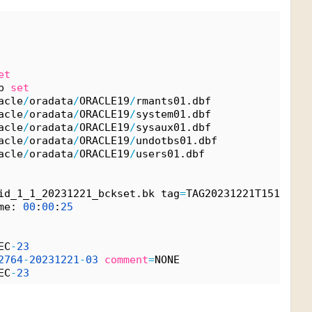
et
p 
set
acle
/
oradata
/
ORACLE19
/
rmants01.dbf
acle
/
oradata
/
ORACLE19
/
system01.dbf
acle
/
oradata
/
ORACLE19
/
sysaux01.dbf
acle
/
oradata
/
ORACLE19
/
undotbs01.dbf
acle
/
oradata
/
ORACLE19
/
users01.dbf
id_1_1_20231221_bckset.bk tag
=
TAG20231221T151629 
c
me: 
00
:
00
:
25
EC
-
23
2764
-
20231221
-
03
comment
=
NONE
EC
-
23