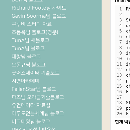
rman 
Richard Foote님 사이트
1
R
2
Gavin Soorma님 블로그
3
S
구루비 스터디 자료
4
u
5
c
조동욱님 블로그(영문)
6
c
TunA님 새블로그
7
i
8
i
TunA님 블로그
9
i
태랑님 블로그
10
i
11
i
오동규님 블로그
12
c
굿어스데이터 기술노트
13
c
시연아카데미
14
p
15
c
FallenStar님 블로그
16
F
파즈님 오라클기술블로그
17
18
S
유건데이타 자료실
19
p
아무도없는세계님 블로그
20
F
버그대왕님 블로그
현재 백
DBA의 정석 | 박용석