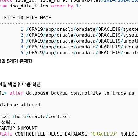
elect
 file_id, file_name, round(bytes
/
1024
/
1024
/
10
rom
 dba_data_files 
order
by
1
;
  FILE_ID FILE_NAME                               
--------- ----------------------------------------
1
/
ORA19
/
app
/
oracle
/
oradata
/
ORACLE19
/
syste
2
/
ORA19
/
app
/
oracle
/
oradata
/
ORACLE19
/
sysau
3
/
ORA19
/
app
/
oracle
/
oradata
/
ORACLE19
/
undot
4
/
ORA19
/
app
/
oracle
/
oradata
/
ORACLE19
/
users
5
/
ORA19
/
app
/
oracle
/
oradata
/
ORACLE19
/
rmant
일 5개가 존재함
파일 백업후 내용 확인
QL
>
alter
 database backup controlfile to trace as 
atabase altered.
 cat 
/
home
/
oracle
/
con1.sql
.생략..
TARTUP NOMOUNT
REATE
 CONTROLFILE REUSE DATABASE 
"ORACLE19"
 NORESE