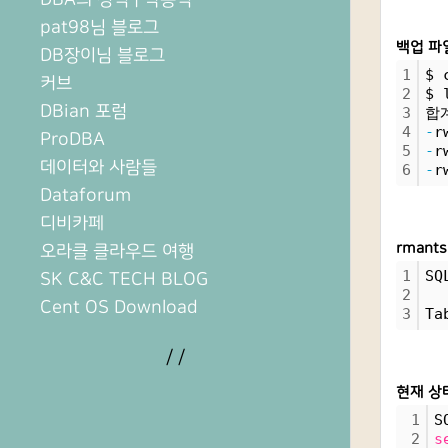
pat98님 블로그
백업 파
DB장이님 블로그
1
$ 
커브
2
$ 
DBian 포럼
3
합
4
-
r
ProDBA
5
-
r
데이터와 사람들
6
-
r
Dataforum
디비카페
rman
오라클 클라우드 여행
1
SQ
SK C&C TECH BLOG
2
Cent OS Download
3
Ta
/
/
현재 상
1
S
2
s