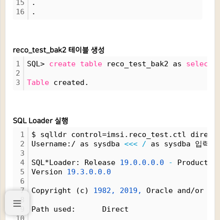
15
.
16
.
reco_test_bak2 테이블 생성
1
SQL> 
create
table
 reco_test_bak2 as 
select
2
3
Table
 created.
SQL Loader 실행
1
$ sqlldr control=imsi.reco_test.ctl direct
2
Username:/ as sysdba 
<<<
/
 as sysdba 입력
3
4
SQL*Loader: Release 
19.0.0.0.0
-
 Productio
5
Version 
19.3.0.0.0
6
7
Copyright (c) 
1982,
2019,
 Oracle and/or it
8
9
Path used:      Direct
10