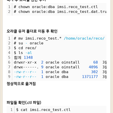
1
# chown oracle:dba imsi.reco_test.ctl
2
# chown oracle:dba imsi.reco_test.dat.trunc
오라클 유저 폴더로 이동 후 확인
1
# mv imsi.reco_test.* 
/home/oracle/reco/
2
# su 
-
 oracle
3
$ cd reco/
4
$ ls 
-al
5
합계 
1348
6
drwxr-xr-x  
2
 oracle oinstall      
68
  3월 
2
7
drwx------. 
9
 oracle oinstall    
4096
  3월 
2
8
-rw-r--r--
1
 oracle dba          
302
  3월 
2
9
-rw-r--r--
1
 oracle dba      
1371177
  3월 
2
정상적으로 옮겨짐
파일들 확인(.ctl 파일)
1
$ cat imsi.reco_test.ctl