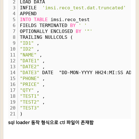
2
LOAD DATA
3
INFILE  
'imsi.reco_test.dat.truncated'
4
APPEND
5
INTO
TABLE
 imsi.reco_test
6
FIELDS TERMINATED 
BY
'
'
7
OPTIONALLY ENCLOSED 
BY
'"'
8
TRAILING NULLCOLS (
9
"ID1"
 ,
10
"ID2"
 ,
11
"NAME"
 ,
12
"DATE1"
 ,
13
"DATE2"
 ,
14
"DATE3"
 DATE  "DD-MON-YYYY HH24:MI:SS AD" 
15
"PHONE"
 ,
16
"PRICE"
 ,
17
"QTY"
 ,
18
"TEST1"
 ,
19
"TEST2"
 ,
20
"TEST3"
21
)
sql loader 동작 형식으로 ctl 파일이 존재함