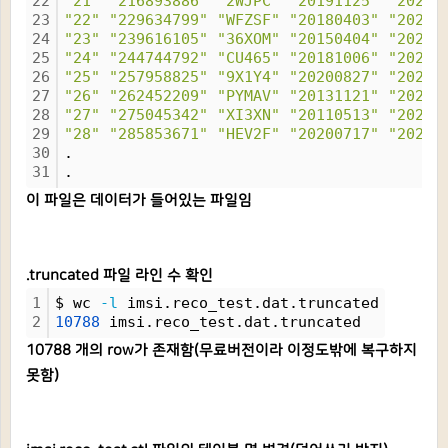
22
"21"
"216893886"
"2WJPC"
"20191125"
"20210
23
"22"
"229634799"
"WFZSF"
"20180403"
"20211
24
"23"
"239616105"
"36XOM"
"20150404"
"20211
25
"24"
"244744792"
"CU465"
"20181006"
"20210
26
"25"
"257958825"
"9X1Y4"
"20200827"
"20210
27
"26"
"262452209"
"PYMAV"
"20131121"
"20210
28
"27"
"275045342"
"XI3XN"
"20110513"
"20210
29
"28"
"285853671"
"HEV2F"
"20200717"
"20210
30
.
31
.
이 파일은 데이터가 들어있는 파일임
.truncated 파일 라인 수 확인
1
$ wc 
-l
 imsi.reco_test.dat.truncated
2
10788
 imsi.reco_test.dat.truncated
10788 개의 row가 존재함(무료버전이라 이정도밖에 복구하지
못함)