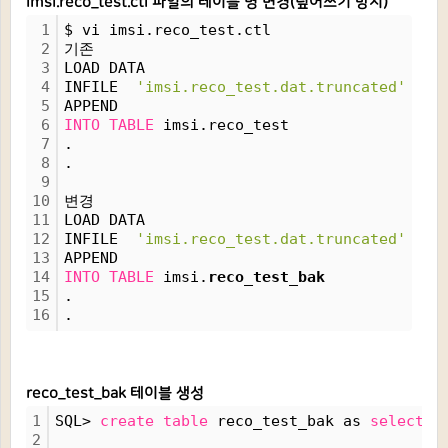
imsi.reco_test.ctl 파일의 테이블 명 변경(덮어쓰기 방지)
1
$ vi imsi.reco_test.ctl
2
기존
3
LOAD DATA
4
INFILE  
'imsi.reco_test.dat.truncated'
5
APPEND
6
INTO
TABLE
 imsi.reco_test
7
.
8
.
9
10
변경
11
LOAD DATA
12
INFILE  
'imsi.reco_test.dat.truncated'
13
APPEND
14
INTO
TABLE
 imsi.
reco_test_bak
15
.
16
.
reco_test_bak 테이블 생성
1
SQL> 
create
table
 reco_test_bak as 
select
*
2