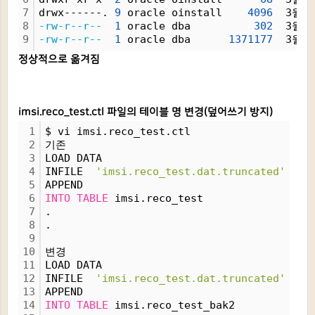
7
drwx------. 
9
 oracle oinstall    
4096
  3월 
2
8
-rw-r--r--
1
 oracle dba          
302
  3월 
2
9
-rw-r--r--
1
 oracle dba      
1371177
  3월 
2
정상적으로 옮겨짐
imsi.reco_test.ctl 파일의 테이블 명 변경(덮어쓰기 방지)
1
$ vi imsi.reco_test.ctl
2
기존
3
LOAD DATA
4
INFILE  
'imsi.reco_test.dat.truncated'
5
APPEND
6
INTO
TABLE
 imsi.reco_test
7
.
8
.
9
10
변경
11
LOAD DATA
12
INFILE  
'imsi.reco_test.dat.truncated'
13
APPEND
14
INTO
TABLE
 imsi.reco_test_bak2