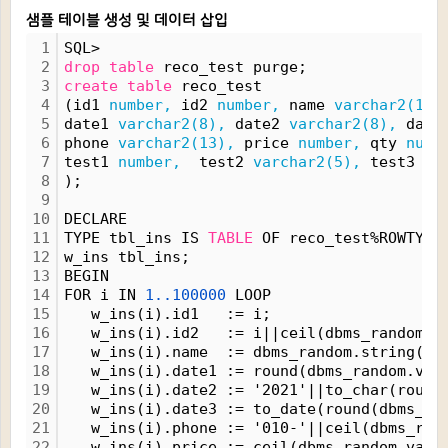
샘플 테이블 생성 및 데이터 삽입
1
SQL>
2
drop
table
 reco_test purge;
3
create
table
 reco_test
4
(id1 
number,
 id2 
number,
 name 
varchar2(10)
5
date1 
varchar2(8),
 date2 
varchar2(8),
 date
6
phone 
varchar2(13),
 price 
number,
 qty 
numb
7
test1 
number,
  test2 
varchar2(5),
 test3 
va
8
);
9
10
DECLARE
11
TYPE tbl_ins IS 
TABLE
 OF reco_test%ROWTYPE
12
w_ins tbl_ins;
13
BEGIN
14
FOR i IN 
1..100000
 LOOP 
15
   w_ins(i).id1   := i;
16
   w_ins(i).id2   := i||ceil(dbms_random.v
17
   w_ins(i).name  := dbms_random.string('x
18
   w_ins(i).date1 := round(dbms_random.val
19
   w_ins(i).date2 := '2021'||to_char(round
20
   w_ins(i).date3 := to_date(round(dbms_ra
21
   w_ins(i).phone := '010-'||ceil(dbms_ran
22
   w_ins(i).price := ceil(dbms_random.valu