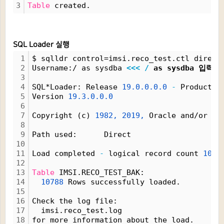
3
Table
 created.
SQL Loader 실행
1
$ sqlldr control=imsi.reco_test.ctl direct
2
Username:/ as sysdba 
<<<
/
 as sysdba 입력
3
4
SQL*Loader: Release 
19.0.0.0.0
-
 Productio
5
Version 
19.3.0.0.0
6
7
Copyright (c) 
1982,
2019,
 Oracle and/or it
8
9
Path used:      Direct
10
11
Load completed 
-
 logical record count 
1078
12
13
Table
 IMSI.RECO_TEST_BAK:
14
10788
 Rows successfully loaded.
15
16
Check the log file:
17
  imsi.reco_test.log
18
for more information about the load.