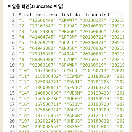
파일들 확인(.truncated 파일)
1
$ cat imsi.reco_test.dat.truncated
2
"1"
"12660449"
"XKAW7"
"20130127"
"2021021
3
"2"
"23107547"
"JEU9A"
"20140907"
"2021010
4
"3"
"39124869"
"9RGGB"
"20160806"
"2021052
5
"4"
"41404745"
"1PT3M"
"20190722"
"2021121
6
"5"
"56269229"
"OO2JO"
"20200421"
"2021031
7
"6"
"64943882"
"XNJS0"
"20170902"
"2021060
8
"7"
"79315376"
"3404K"
"20140603"
"2021032
9
"8"
"89003988"
"LUZUK"
"20150317"
"2021052
10
"9"
"92963167"
"6FXWN"
"20160919"
"2021071
11
"10"
"10736036"
"CMKUD"
"20190713"
"202104
12
"11"
"115930432"
"IEW4B"
"20180919"
"20211
13
"12"
"125084721"
"PDVRI"
"20201205"
"20210
14
"13"
"136009941"
"SFVDC"
"20160723"
"20210
15
"14"
"146838030"
"MUE6M"
"20120423"
"20210
16
"15"
"156568736"
"PU6F9"
"20150910"
"20211
17
"16"
"167506711"
"MGIUV"
"20190720"
"20211
18
"17"
"175650714"
"2DUM2"
"20130309"
"20210
19
"18"
"187115957"
"VAU6R"
"20121111"
"20210
20
"19"
"192022451"
"UHFU3"
"20180822"
"20210
21
"20"
"202098554"
"SR2AE"
"20131004"
"20210