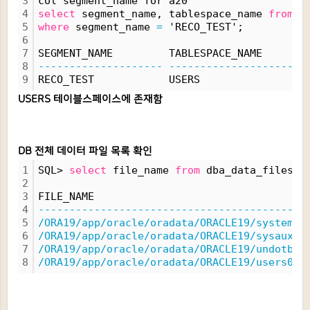
3
col segment_name for a20
4
select
 segment_name, tablespace_name 
from
 d
5
where
 segment_name 
=
 'RECO_TEST';
6
7
SEGMENT_NAME         TABLESPACE_NAME
8
--------------------
----------------------
9
RECO_TEST            USERS
USERS 테이블스페이스에 존재함
DB 전체 데이터 파일 목록 확인
1
SQL> 
select
 file_name 
from
 dba_data_files;
2
3
FILE_NAME
4
-------------------------------------------
5
/ORA19/app/oracle/oradata/ORACLE19/system01
6
/ORA19/app/oracle/oradata/ORACLE19/sysaux01
7
/ORA19/app/oracle/oradata/ORACLE19/undotbs0
8
/ORA19/app/oracle/oradata/ORACLE19/users01.