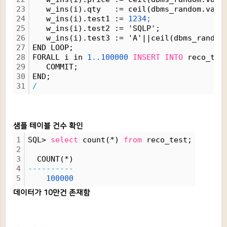
23
   w_ins(i).qty   := ceil(dbms_random.valu
24
   w_ins(i).test1 := 
1234;
25
   w_ins(i).test2 := 'SQLP';
26
   w_ins(i).test3 := 'A'||ceil(dbms_random
27
END LOOP;
28
FORALL i in 
1..100000
INSERT
INTO
 reco_tes
29
   COMMIT;
30
END;
31
/
샘플 테이블 건수 확인
1
SQL> 
select
 count(*) 
from
 reco_test;
2
3
  COUNT(*)
4
----------
5
100000
데이터가 10만건 존재함