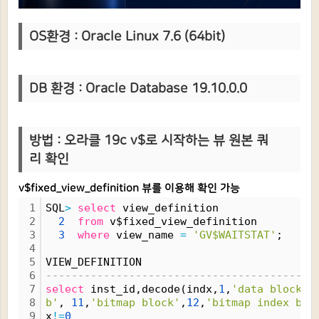
OS환경 : Oracle Linux 7.6 (64bit)
DB 환경 : Oracle Database 19.10.0.0
방법 : 오라클 19c v$로 시작하는 뷰 원본 쿼
리 확인
v$fixed_view_definition 뷰를 이용해 확인 가능
1
SQL
>
select
 view_definition
2
2
from
 v$fixed_view_definition
3
3
where
 view_name 
=
'GV$WAITSTAT'
;
4
5
VIEW_DEFINITION
6
------------------------------------------
7
select
 inst_id,decode(indx,
1
,
'data block'
,
8
b'
, 
11
,
'bitmap block'
,
12
,
'bitmap index blo
9
x
!
=
0