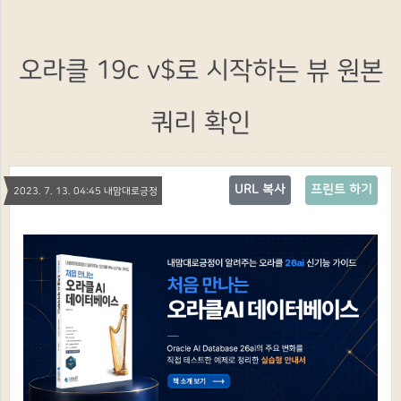
오라클 19c v$로 시작하는 뷰 원본
쿼리 확인
URL 복사
프린트 하기
2023. 7. 13. 04:45 내맘대로긍정