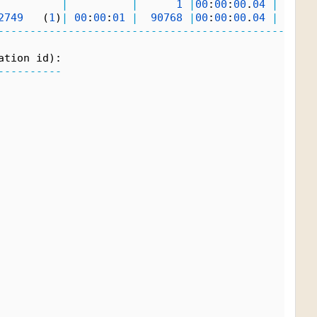
|
|
1
|
00
:
00
:
00
.
04
|
98
2749
   (
1
)
|
00
:
00
:
01
|
90768
|
00
:
00
:
00
.
04
|
98
--------------------------------------------------
ation id):
----------