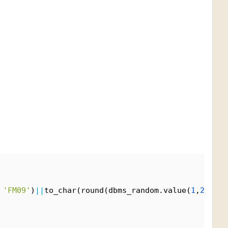
 
'FM09'
)
|
|
to_char(round(dbms_random.value(
1
,
28
)), 