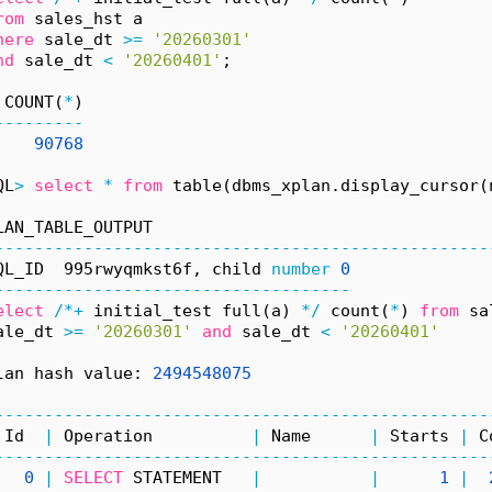
rom
 sales_hst a
here
 sale_dt 
>=
'20260301'
nd
 sale_dt 
<
'20260401'
;
 COUNT(
*
)
---------
90768
QL
>
select
*
from
 table(dbms_xplan.display_cursor(
LAN_TABLE_OUTPUT
--------------------------------------------------
QL_ID  995rwyqmkst6f, child 
number
0
------------------------------------
elect
/*+
 initial_test full(a) 
*/
 count(
*
) 
from
 sa
ale_dt 
>=
'20260301'
and
 sale_dt 
<
'20260401'
lan hash value: 
2494548075
--------------------------------------------------
 Id  
|
 Operation          
|
 Name      
|
 Starts 
|
 C
--------------------------------------------------
0
|
SELECT
 STATEMENT   
|
|
1
|