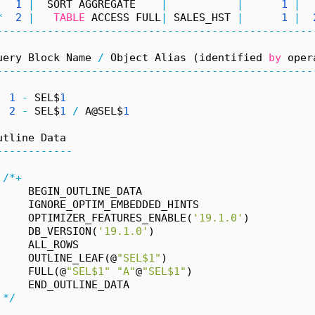
1
|
  SORT AGGREGATE    
|
|
1
|
*
2
|
TABLE
 ACCESS FULL
|
 SALES_HST 
|
1
|
--------------------------------------------------
uery Block Name 
/
 Object Alias (identified 
by
 oper
--------------------------------------------------
1
-
 SEL$
1
2
-
 SEL$
1
/
 A@SEL$
1
utline Data
------------
/*+
     BEGIN_OUTLINE_DATA
     IGNORE_OPTIM_EMBEDDED_HINTS
     OPTIMIZER_FEATURES_ENABLE(
'19.1.0'
)
     DB_VERSION(
'19.1.0'
)
     ALL_ROWS
     OUTLINE_LEAF(@
"SEL$1"
)
     FULL(@
"SEL$1"
"A"
@
"SEL$1"
)
     END_OUTLINE_DATA
*/