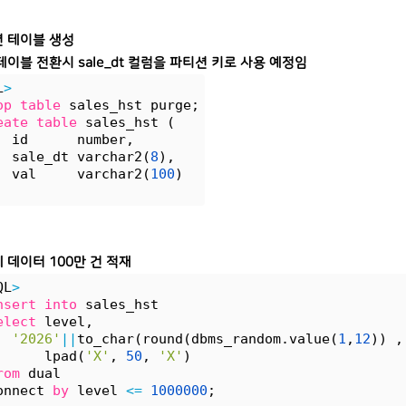
 테이블 생성
테이블 전환시 sale_dt 컬럼을 파티션 키로 사용 예정임
L
>
op
table
 sales_hst purge;
eate
table
 sales_hst (
  id      number,
  sale_dt varchar2(
8
),
  val     varchar2(
100
)
 데이터 100만 건 적재
QL
>
nsert
into
 sales_hst
elect
 level,
'2026'
|
|
to_char(round(dbms_random.value(
1
,
12
)) ,
      lpad(
'X'
, 
50
, 
'X'
)
rom
 dual
onnect 
by
 level 
<=
1000000
;