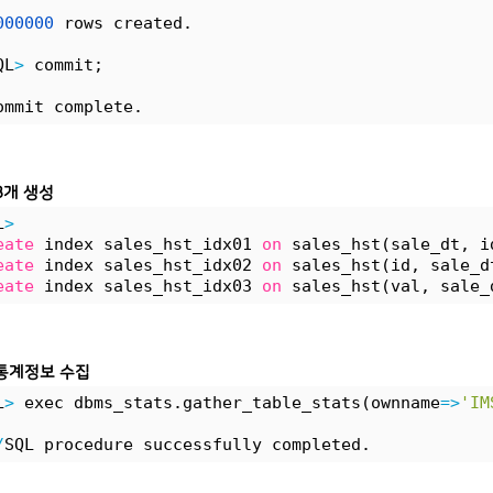
000000
 rows created.
QL
>
 commit;
ommit complete.
3개 생성
L
>
eate
 index sales_hst_idx01 
on
 sales_hst(sale_dt, i
eate
 index sales_hst_idx02 
on
 sales_hst(id, sale_d
eate
 index sales_hst_idx03 
on
 sales_hst(val, sale_
통계정보 수집
L
>
 exec dbms_stats.gather_table_stats(ownname
=
>
'IM
/
SQL procedure successfully completed.