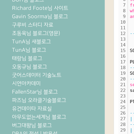
7
f
Richard Foote님 사이트
8
w
Gavin Soorma님 블로그
9
a
10
구루비 스터디 자료
11
 
조동욱님 블로그(영문)
12
-
13
TunA님 새블로그
14
TunA님 블로그
15
S
16
태랑님 블로그
17
P
오동규님 블로그
18
-
19
S
굿어스데이터 기술노트
20
-
시연아카데미
21
s
22
s
FallenStar님 블로그
23
파즈님 오라클기술블로그
24
P
25
유건데이타 자료실
26
-
아무도없는세계님 블로그
27
|
28
-
버그대왕님 블로그
29
|
DBA의 정석 | 박용석