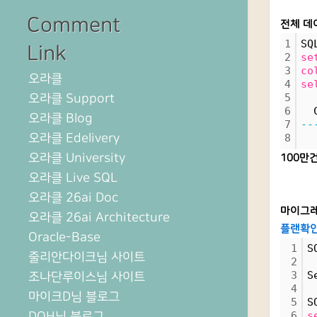
Comment
전체 데
1
SQ
Link
2
se
3
co
오라클
4
se
오라클 Support
5
6
  
오라클 Blog
7
--
오라클 Edelivery
8
오라클 University
100만
오라클 Live SQL
오라클 26ai Doc
마이그레
오라클 26ai Architecture
플랜확인1
Oracle-Base
1
S
줄리안다이크님 사이트
2
3
S
조나단루이스님 사이트
4
마이크D님 블로그
5
S
DOH님 블로그
6
s