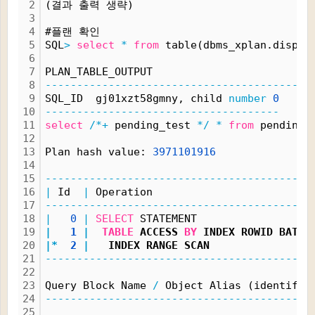
2
(결과 출력 생략)
3
4
#플랜 확인
5
SQL
>
select
*
from
 table(dbms_xplan.displa
6
7
PLAN_TABLE_OUTPUT
8
------------------------------------------
9
SQL_ID  gj01xzt58gmny, child 
number
0
10
-------------------------------------
11
select
/*+
 pending_test 
*/
*
from
 pending_
12
13
Plan hash value: 
3971101916
14
15
------------------------------------------
16
|
 Id  
|
 Operation                         
17
------------------------------------------
18
|
0
|
SELECT
 STATEMENT                  
19
|
1
|
TABLE
 ACCESS 
BY
 INDEX ROWID BATCH
20
|*
2
|
   INDEX RANGE SCAN                
21
------------------------------------------
22
23
Query Block Name 
/
 Object Alias (identifie
24
------------------------------------------
25