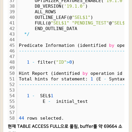
37
      OPTIMIZER_FEATURES_ENABLE(
'19.1.0'
)
38
      DB_VERSION(
'19.1.0'
)
39
      ALL_ROWS
40
      OUTLINE_LEAF(@
"SEL$1"
)
41
      FULL(@
"SEL$1"
"PENDING_TEST"
@
"SEL$1"
42
      END_OUTLINE_DATA
43
*/
44
45
Predicate Information (identified 
by
 opera
46
------------------------------------------
47
48
1
-
 filter(
"ID"
>
0
)
49
50
Hint Report (identified 
by
 operation id 
/
 
51
Total hints for statement: 
1
 (E 
-
 Syntax e
52
------------------------------------------
53
54
1
-
  SEL$
1
55
         E 
-
  initial_test
56
57
58
44
 rows selected.
현재 TABLE ACCESS FULL으로 풀림, buffer를 약 69664 소