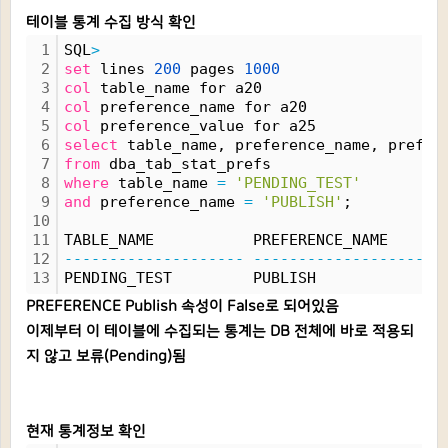
테이블 통계 수집 방식 확인
1
SQL
>
2
set
 lines 
200
 pages 
1000
3
col
 table_name for a20
4
col
 preference_name for a20
5
col
 preference_value for a25
6
select
 table_name, preference_name, prefer
7
from
 dba_tab_stat_prefs
8
where
 table_name 
=
'PENDING_TEST'
9
and
 preference_name 
=
'PUBLISH'
;
10
11
TABLE_NAME           PREFERENCE_NAME      
12
--------------------
--------------------
13
PENDING_TEST         PUBLISH              
PREFERENCE Publish 속성이 False로 되어있음
이제부터 이 테이블에 수집되는 통계는 DB 전체에 바로 적용되
지 않고 보류(Pending)됨
현재 통계정보 확인