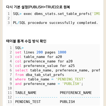
다시 기본 설정(PUBLISH=TRUE)으로 원복
1
SQL
>
 exec dbms_stats.set_table_prefs(
'IMSI'
2
3
PL
/
SQL procedure successfully completed.
테이블 통계 수집 방식 확인
1
SQL
>
2
set
 lines 
200
 pages 
1000
3
col
 table_name for a20
4
col
 preference_name for a20
5
col
 preference_value for a25
6
select
 table_name, preference_name, prefer
7
from
 dba_tab_stat_prefs
8
where
 table_name 
=
'PENDING_TEST'
9
and
 preference_name 
=
'PUBLISH'
;
10
11
TABLE_NAME           PREFERENCE_NAME      
12
--------------------
--------------------
13
PENDING_TEST         PUBLISH              