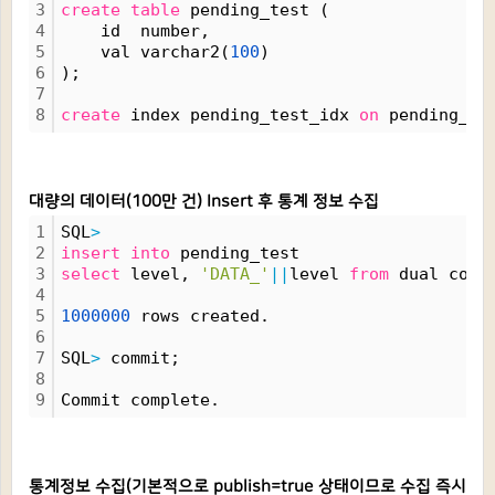
3
create
table
 pending_test (
4
    id  number,
5
    val varchar2(
100
)
6
);
7
8
create
 index pending_test_idx 
on
 pending_te
대량의 데이터(100만 건) Insert 후 통계 정보 수집
1
SQL
>
2
insert
into
 pending_test
3
select
 level, 
'DATA_'
|
|
level 
from
 dual conn
4
5
1000000
 rows created.
6
7
SQL
>
 commit;
8
9
Commit complete.
통계정보 수집(기본적으로 publish=true 상태이므로 수집 즉시