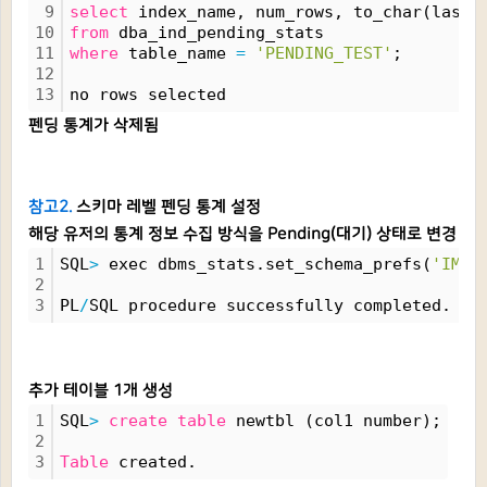
9
select
 index_name, num_rows, to_char(last_
10
from
 dba_ind_pending_stats
11
where
 table_name 
=
'PENDING_TEST'
;
12
13
no rows selected
펜딩 통계가 삭제됨
참고2.
스키마 레벨 펜딩 통계 설정
해당 유저의 통계 정보 수집 방식을 Pending(대기) 상태로 변경
1
SQL
>
 exec dbms_stats.set_schema_prefs(
'IMSI
2
3
PL
/
SQL procedure successfully completed.
추가 테이블 1개 생성
1
SQL
>
create
table
 newtbl (col1 number);
2
3
Table
 created.