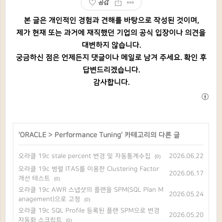
공감
본 글은 개인적인 경험과 견해를 바탕으로 작성된 것이며,
제가 현재 또는 과거에 재직했던 기업의 공식 입장이나 의견을
대변하지 않습니다.
궁금하신 점은 언제든지 댓글이나 메일로 남겨 주세요. 확인 후
답변드리겠습니다.
감사합니다.
'
ORACLE
>
Performance Tuning
' 카테고리의 다른 글
오라클 19c stale percent 변경 및 자동통계수집
2026.06.22
(0)
오라클 19c 병렬 ITAS를 이용한 Clustering Factor
2026.06.17
개선 테스트
(0)
오라클 19c AWR 스냅샷의 플랜을 SPM(SQL Plan M
2026.05.24
anagement)으로 고정
(0)
오라클 19c SQL Profile 등록된 플랜 SPM으로 변경
2026.05.20
자동화 스크립트
(0)