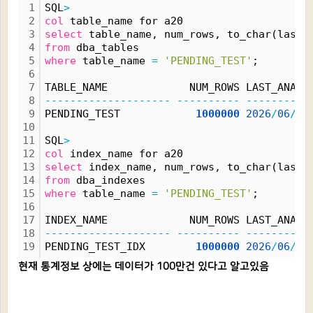
1
SQL
>
2
col
 table_name for a20
3
select
 table_name, num_rows, to_char(last_
4
from
 dba_tables 
5
where
 table_name 
=
'PENDING_TEST'
;
6
7
TABLE_NAME             NUM_ROWS LAST_ANAL
8
--------------------
----------
----------
9
PENDING_TEST            
1000000
2026
/
06
/
17
10
11
SQL
>
12
col
 index_name for a20
13
select
 index_name, num_rows, to_char(last_
14
from
 dba_indexes 
15
where
 table_name 
=
'PENDING_TEST'
;
16
17
INDEX_NAME             NUM_ROWS LAST_ANAL
18
--------------------
----------
----------
19
PENDING_TEST_IDX        
1000000
2026
/
06
/
17
현재 통계정보 상에는 데이터가 100만건 있다고 알고있음