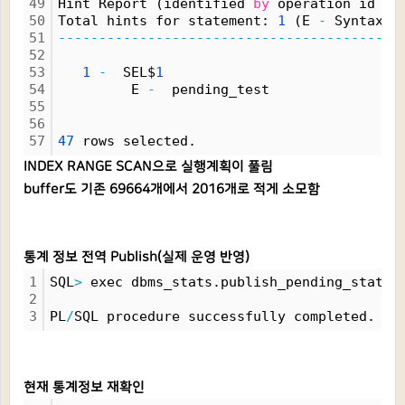
49
Hint Report (identified 
by
 operation id 
/
 
50
Total hints for statement: 
1
 (E 
-
 Syntax e
51
------------------------------------------
52
53
1
-
  SEL$
1
54
         E 
-
  pending_test
55
56
57
47
 rows selected.
INDEX RANGE SCAN으로 실행계획이 풀림
buffer도 기존 69664개에서 2016개로 적게 소모함
통계 정보 전역 Publish(실제 운영 반영)
1
SQL
>
 exec dbms_stats.publish_pending_stats(
2
3
PL
/
SQL procedure successfully completed.
현재 통계정보 재확인