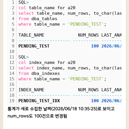
1
SQL
>
2
col
 table_name for a20
3
select
 table_name, num_rows, to_char(last_
4
from
 dba_tables 
5
where
 table_name 
=
'PENDING_TEST'
;
6
7
TABLE_NAME             NUM_ROWS LAST_ANAL
8
--------------------
----------
----------
9
PENDING_TEST                
100
2026
/
06
/
18
10
11
SQL
>
12
col
 index_name for a20
13
select
 index_name, num_rows, to_char(last_
14
from
 dba_indexes 
15
where
 table_name 
=
'PENDING_TEST'
;
16
17
INDEX_NAME             NUM_ROWS LAST_ANAL
18
--------------------
----------
----------
19
PENDING_TEST_IDX            
100
2026
/
06
/
18
통계가 새로 수집한 날짜(2026/06/18 10:35:25)로 보이고
num_rows도 100건으로 변경됨