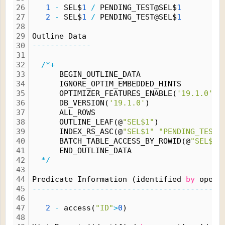
26
1
-
 SEL$
1
/
 PENDING_TEST@SEL$
1
27
2
-
 SEL$
1
/
 PENDING_TEST@SEL$
1
28
29
Outline Data
30
-------------
31
32
/*+
33
      BEGIN_OUTLINE_DATA
34
      IGNORE_OPTIM_EMBEDDED_HINTS
35
      OPTIMIZER_FEATURES_ENABLE(
'19.1.0'
)
36
      DB_VERSION(
'19.1.0'
)
37
      ALL_ROWS
38
      OUTLINE_LEAF(@
"SEL$1"
)
39
      INDEX_RS_ASC(@
"SEL$1"
"PENDING_TEST"
40
      BATCH_TABLE_ACCESS_BY_ROWID(@
"SEL$1"
41
      END_OUTLINE_DATA
42
*/
43
44
Predicate Information (identified 
by
 opera
45
------------------------------------------
46
47
2
-
 access(
"ID"
>
0
)
48