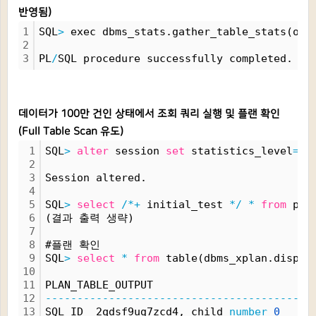
반영됨)
1
SQL
>
 exec dbms_stats.gather_table_stats(own
2
3
PL
/
SQL procedure successfully completed.
데이터가 100만 건인 상태에서 조회 쿼리 실행 및 플랜 확인
(Full Table Scan 유도)
1
SQL
>
alter
 session 
set
 statistics_level
=
al
2
3
Session altered.
4
5
SQL
>
select
/*+
 initial_test 
*/
*
from
 pen
6
(결과 출력 생략)
7
8
#플랜 확인
9
SQL
>
select
*
from
 table(dbms_xplan.displa
10
11
PLAN_TABLE_OUTPUT
12
------------------------------------------
13
SQL_ID  2qdsf9ug7zcd4, child 
number
0