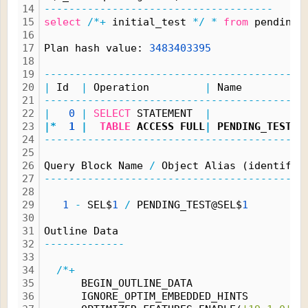
14
-------------------------------------
15
select
/*+
 initial_test 
*/
*
from
 pending_
16
17
Plan hash value: 
3483403395
18
19
------------------------------------------
20
|
 Id  
|
 Operation         
|
 Name         
|
21
------------------------------------------
22
|
0
|
SELECT
 STATEMENT  
|
|
23
|*
1
|
TABLE
 ACCESS FULL
|
 PENDING_TEST 
|
24
------------------------------------------
25
26
Query Block Name 
/
 Object Alias (identifie
27
------------------------------------------
28
29
1
-
 SEL$
1
/
 PENDING_TEST@SEL$
1
30
31
Outline Data
32
-------------
33
34
/*+
35
      BEGIN_OUTLINE_DATA
36
      IGNORE_OPTIM_EMBEDDED_HINTS