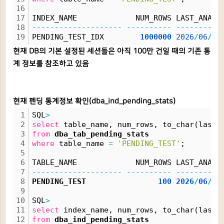
16
17
INDEX_NAME             NUM_ROWS LAST_ANAL
18
--------------------
----------
----------
19
PENDING_TEST_IDX        
1000000
2026
/
06
/
17
현재 DB의 기본 설정된 세션들은 아직 100만 건일 때의 기존 통
계 정보를 참조하고 있음
현재 펜딩 통계정보 확인(dba_ind_pending_stats)
1
SQL
>
2
select
 table_name, num_rows, to_char(last_
3
from
dba_tab_pending_stats
4
where
 table_name 
=
'PENDING_TEST'
;
5
6
TABLE_NAME             NUM_ROWS LAST_ANAL
7
--------------------
----------
----------
8
PENDING_TEST                
100
2026
/
06
/
18
9
10
SQL
>
11
select
 index_name, num_rows, to_char(last_
12
from
dba_ind_pending_stats