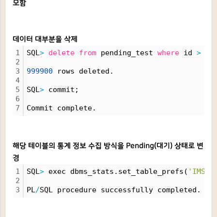
모함
데이터 대부분을 삭제
1
SQL
>
delete
from
 pending_test 
where
 id 
>
10
2
3
999900
 rows deleted.
4
5
SQL
>
 commit;
6
7
Commit complete.
해당 테이블의 통계 정보 수집 방식을 Pending(대기) 상태로 변
경
1
SQL
>
 exec dbms_stats.set_table_prefs(
'IMSI'
2
3
PL
/
SQL procedure successfully completed.