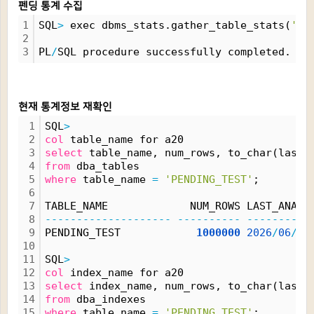
펜딩 통계 수집
1
SQL
>
 exec dbms_stats.gather_table_stats(
'IM
2
3
PL
/
SQL procedure successfully completed.
현재 통계정보 재확인
1
SQL
>
2
col
 table_name for a20
3
select
 table_name, num_rows, to_char(last_
4
from
 dba_tables 
5
where
 table_name 
=
'PENDING_TEST'
;
6
7
TABLE_NAME             NUM_ROWS LAST_ANAL
8
--------------------
----------
----------
9
PENDING_TEST            
1000000
2026
/
06
/
17
10
11
SQL
>
12
col
 index_name for a20
13
select
 index_name, num_rows, to_char(last_
14
from
 dba_indexes 
15
where
 table_name 
=
'PENDING_TEST'
;