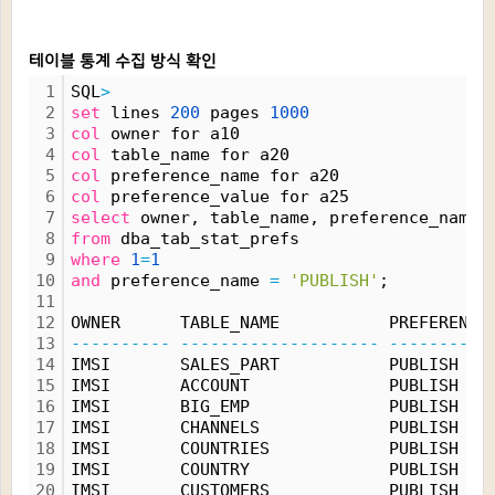
테이블 통계 수집 방식 확인
1
SQL
>
2
set
 lines 
200
 pages 
1000
3
col
 owner for a10
4
col
 table_name for a20
5
col
 preference_name for a20
6
col
 preference_value for a25
7
select
 owner, table_name, preference_name,
8
from
 dba_tab_stat_prefs
9
where
1
=
1
10
and
 preference_name 
=
'PUBLISH'
;
11
12
OWNER      TABLE_NAME           PREFERENCE
13
----------
--------------------
----------
14
IMSI       SALES_PART           PUBLISH   
15
IMSI       ACCOUNT              PUBLISH   
16
IMSI       BIG_EMP              PUBLISH   
17
IMSI       CHANNELS             PUBLISH   
18
IMSI       COUNTRIES            PUBLISH   
19
IMSI       COUNTRY              PUBLISH   
20
IMSI       CUSTOMERS            PUBLISH   