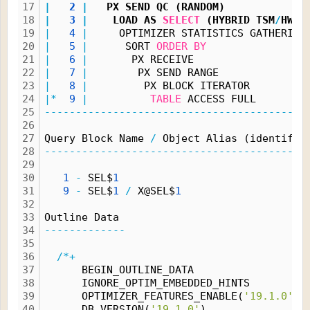
17
|
2
|
   PX SEND QC (RANDOM)             
18
|
3
|
    LOAD AS 
SELECT
 (HYBRID TSM
/
HWMB
19
|
4
|
     OPTIMIZER STATISTICS GATHERING
20
|
5
|
      SORT 
ORDER
BY
21
|
6
|
       PX RECEIVE                  
22
|
7
|
        PX SEND RANGE              
23
|
8
|
         PX BLOCK ITERATOR         
24
|*
9
|
TABLE
 ACCESS FULL        
25
------------------------------------------
26
27
Query Block Name 
/
 Object Alias (identifie
28
------------------------------------------
29
30
1
-
 SEL$
1
31
9
-
 SEL$
1
/
 X@SEL$
1
32
33
Outline Data
34
-------------
35
36
/*+
37
      BEGIN_OUTLINE_DATA
38
      IGNORE_OPTIM_EMBEDDED_HINTS
39
      OPTIMIZER_FEATURES_ENABLE(
'19.1.0'
)
40
      DB_VERSION(
'19.1.0'
)