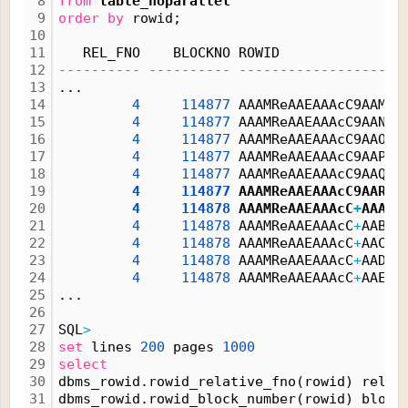
8
from
table_noparallel
9
order
by
 rowid;
10
11
   REL_FNO    BLOCKNO ROWID               
12
----------
----------
------------------
-
13
...
14
4
114877
 AAAMReAAEAAAcC9AAM 
1
15
4
114877
 AAAMReAAEAAAcC9AAN 
1
16
4
114877
 AAAMReAAEAAAcC9AAO 
1
17
4
114877
 AAAMReAAEAAAcC9AAP 
1
18
4
114877
 AAAMReAAEAAAcC9AAQ 
1
19
4
114877
 AAAMReAAEAAAcC9AAR 
1
20
4
114878
 AAAMReAAEAAAcC
+
AAA 
1
21
4
114878
 AAAMReAAEAAAcC
+
AAB 
1
22
4
114878
 AAAMReAAEAAAcC
+
AAC 
1
23
4
114878
 AAAMReAAEAAAcC
+
AAD 
1
24
4
114878
 AAAMReAAEAAAcC
+
AAE 
1
25
...
26
27
SQL
>
28
set
 lines 
200
 pages 
1000
29
select
30
dbms_rowid.rowid_relative_fno(rowid) rel_f
31
dbms_rowid.rowid_block_number(rowid) block