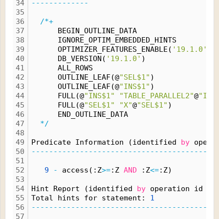
34
-------------
35
36
/*+
37
      BEGIN_OUTLINE_DATA
38
      IGNORE_OPTIM_EMBEDDED_HINTS
39
      OPTIMIZER_FEATURES_ENABLE(
'19.1.0'
)
40
      DB_VERSION(
'19.1.0'
)
41
      ALL_ROWS
42
      OUTLINE_LEAF(@
"SEL$1"
)
43
      OUTLINE_LEAF(@
"INS$1"
)
44
      FULL(@
"INS$1"
"TABLE_PARALLEL2"
@
"INS
45
      FULL(@
"SEL$1"
"X"
@
"SEL$1"
)
46
      END_OUTLINE_DATA
47
*/
48
49
Predicate Information (identified 
by
 opera
50
------------------------------------------
51
52
9
-
 access(:Z
>
=
:Z 
AND
 :Z
<
=
:Z)
53
54
Hint Report (identified 
by
 operation id 
/
 
55
Total hints for statement: 
1
56
------------------------------------------
57