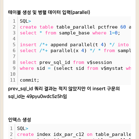
테이블 생성 및 병렬 데이터 입력(parallel)
1
SQL
>
2
create
table
 table_parallel pctfree 
60
 as 
3
select
*
from
 sample_base 
where
1
=
0
;
4
5
insert
/*+
 append parallel(t 
4
) 
*/
into
 ta
6
select
/*+
 parallel(x 
4
) 
*/
*
from
 sample_
7
8
select
 prev_sql_id 
from
 v$session
9
where
 sid 
=
 (select sid 
from
 v$mystat 
wher
10
11
commit;
prev_sql_id 쿼리 결과는 적지 않았지만 이 insert 구문의
sql_id는 49pyu0wdc5z5h임
인덱스 생성
1
SQL
>
2
create
 index idx_par_c12 
on
 table_parallel(