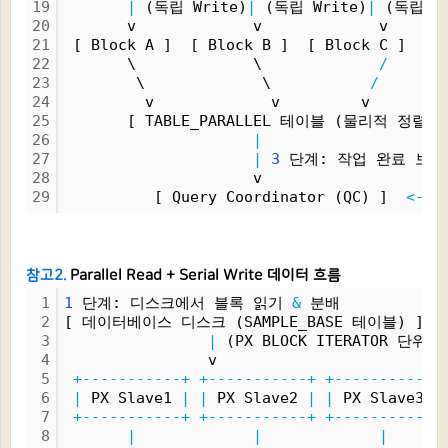
19
|
 (독립 Write)
|
 (독립 Write)
|
 (독립 Wr
20
       v             v             v      
21
 [ Block A ]  [ Block B ]  [ Block C ]  [ 
22
       \             \             
/
23
        \             \           
/
24
         v             v         v        
25
       [ TABLE_PARALLEL 테이블 (물리적 정렬
26
|
27
|
3
 단계: 작업 완료 보고 (P
28
                     v
29
          [ Query Coordinator (QC) ]  
<--
 
참고2.
Parallel Read + Serial Write 데이터 흐름
1
1
 단계: 디스크에서 블록 읽기 
&
 분배
2
[ 데이터베이스 디스크 (SAMPLE_BASE 테이블) ]
3
|
 (PX BLOCK ITERATOR 단위 
4
                v
5
+-----------+
+-----------+
+-----------+
6
|
 PX Slave1 
|
|
 PX Slave2 
|
|
 PX Slave3 
|
7
+-----------+
+-----------+
+-----------+
8
|
|
|