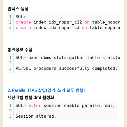
인덱스 생성
1
SQL
>
2
create
 index idx_nopar_c12 
on
 table_noparal
3
create
 index idx_nopar_c3 
on
 table_noparall
통계정보 수집
1
SQL
>
 exec dbms_stats.gather_table_stats(use
2
3
PL
/
SQL procedure successfully completed.
2. Parallel ITAS 삽입(읽기, 쓰기 모두 병렬)
세션레벨 병렬 dml 활성화
1
SQL
>
alter
 session enable parallel dml;
2
3
Session altered.