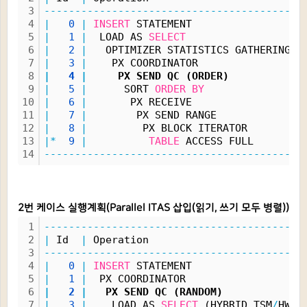
3
------------------------------------------
4
|
0
|
INSERT
 STATEMENT                 
|
5
|
1
|
  LOAD AS 
SELECT
|
6
|
2
|
   OPTIMIZER STATISTICS GATHERING 
|
7
|
3
|
    PX COORDINATOR                
|
8
|
4
|
     PX SEND QC (ORDER)           
|
9
|
5
|
      SORT 
ORDER
BY
|
10
|
6
|
       PX RECEIVE                 
|
11
|
7
|
        PX SEND RANGE             
|
12
|
8
|
         PX BLOCK ITERATOR        
|
13
|*
9
|
TABLE
 ACCESS FULL       
|
14
------------------------------------------
2번 케이스 실행계획(Parallel ITAS 삽입(읽기, 쓰기 모두 병렬))
1
------------------------------------------
2
|
 Id  
|
 Operation                         
3
------------------------------------------
4
|
0
|
INSERT
 STATEMENT                  
5
|
1
|
  PX COORDINATOR                   
6
|
2
|
   PX SEND QC (RANDOM)             
7
|
3
|
    LOAD AS 
SELECT
 (HYBRID TSM
/
HWMB