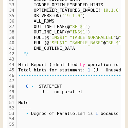
33
      IGNORE_OPTIM_EMBEDDED_HINTS
34
      OPTIMIZER_FEATURES_ENABLE(
'19.1.0'
)
35
      DB_VERSION(
'19.1.0'
)
36
      ALL_ROWS
37
      OUTLINE_LEAF(@
"SEL$1"
)
38
      OUTLINE_LEAF(@
"INS$1"
)
39
      FULL(@
"INS$1"
"TABLE_NOPARALLEL"
@
"IN
40
      FULL(@
"SEL$1"
"SAMPLE_BASE"
@
"SEL$1"
)
41
      END_OUTLINE_DATA
42
*/
43
44
Hint Report (identified 
by
 operation id 
/
 
45
Total hints for statement: 
1
 (U 
-
 Unused (
46
------------------------------------------
47
48
0
-
  STATEMENT
49
         U 
-
  no_parallel
50
51
Note
52
-----
53
-
 Degree of Parallelism is 
1
 because of
54
55