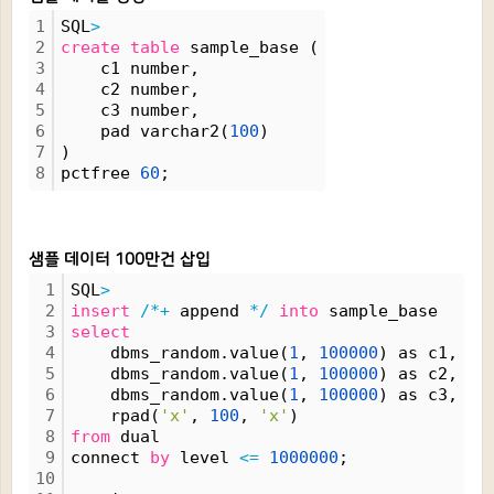
1
SQL
>
2
create
table
 sample_base (
3
    c1 number,
4
    c2 number,
5
    c3 number,
6
    pad varchar2(
100
)
7
)
8
pctfree 
60
;
샘플 데이터 100만건 삽입
1
SQL
>
2
insert
/*+
 append 
*/
into
 sample_base
3
select
4
    dbms_random.value(
1
, 
100000
) as c1,
5
    dbms_random.value(
1
, 
100000
) as c2,
6
    dbms_random.value(
1
, 
100000
) as c3,
7
    rpad(
'x'
, 
100
, 
'x'
)
8
from
 dual
9
connect 
by
 level 
<=
1000000
;
10