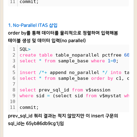
11
commit;
1. No-Parallel ITAS 삽입
order by를 통해 데이터를 물리적으로 정렬하며 입력해봄
테이블 생성 및 데이터 입력(no parallel)
1
SQL
>
2
create
table
 table_noparallel pctfree 
60
 a
3
select
*
from
 sample_base 
where
1
=
0
;
4
5
insert
/*+
 append no_parallel 
*/
into
 tabl
6
select
*
from
 sample_base 
order
by
 c1, c2;
7
8
select
 prev_sql_id 
from
 v$session
9
where
 sid 
=
 (select sid 
from
 v$mystat 
wher
10
11
commit;
prev_sql_id 쿼리 결과는 적지 않았지만 이 insert 구문의
sql_id는 65yb86db9cg1j임