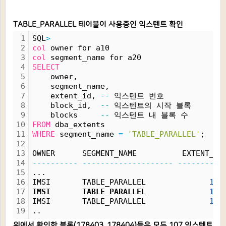
TABLE_PARALLEL 테이블이 사용중인 익스텐트 확인
1
SQL
>
2
col
 owner for a10
3
col
 segment_name for a20
4
SELECT
5
    owner,
6
    segment_name,
7
    extent_id, 
--
 익스텐트 번호
8
    block_id,  
--
 익스텐트의 시작 블록
9
    blocks     
--
 익스텐트 내 블록 수
10
FROM
 dba_extents
11
WHERE
 segment_name 
=
'TABLE_PARALLEL'
;
12
13
OWNER      SEGMENT_NAME          EXTENT_ID
14
----------
--------------------
----------
15
...
16
IMSI       TABLE_PARALLEL              
106
17
IMSI       TABLE_PARALLEL              
107
18
IMSI       TABLE_PARALLEL              
108
19
..
위에서 확인한 블록(178403, 178404)들은 모두 107 익스텐트