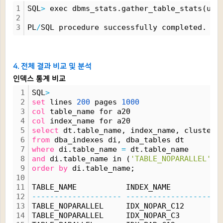
1
SQL
>
 exec dbms_stats.gather_table_stats(use
2
3
PL
/
SQL procedure successfully completed.
4. 전체 결과 비교 및 분석
인덱스 통계 비교
1
SQL
>
2
set
 lines 
200
 pages 
1000
3
col
 table_name for a20
4
col
 index_name for a20
5
select
 dt.table_name, index_name, clusteri
6
from
 dba_indexes di, dba_tables dt
7
where
 di.table_name 
=
 dt.table_name
8
and
 di.table_name in (
'TABLE_NOPARALLEL'
, 
9
order
by
 di.table_name;
10
11
TABLE_NAME           INDEX_NAME           
12
--------------------
--------------------
13
TABLE_NOPARALLEL     IDX_NOPAR_C12        
14
TABLE_NOPARALLEL     IDX_NOPAR_C3         