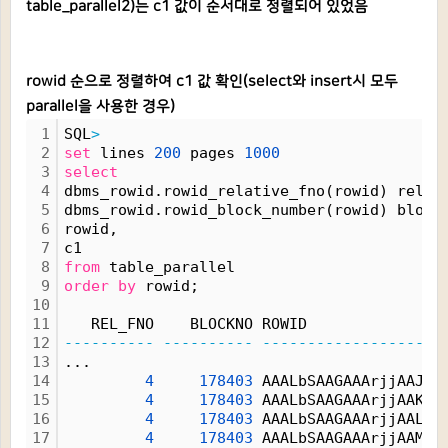
table_parallel2)는 c1 값이 순서대로 정렬되어 있었음
rowid 순으로 정렬하여 c1 값 확인(select와 insert시 모두
parallel을 사용한 경우)
1
SQL
>
2
set
 lines 
200
 pages 
1000
3
select
4
dbms_rowid.rowid_relative_fno(rowid) rel_f
5
dbms_rowid.rowid_block_number(rowid) block
6
rowid, 
7
c1
8
from
 table_parallel
9
order
by
 rowid;
10
11
   REL_FNO    BLOCKNO ROWID               
12
----------
----------
------------------
-
13
...
14
4
178403
 AAALbSAAGAAArjjAAJ 
2
15
4
178403
 AAALbSAAGAAArjjAAK 
2
16
4
178403
 AAALbSAAGAAArjjAAL 
2
17
4
178403
 AAALbSAAGAAArjjAAM 
2