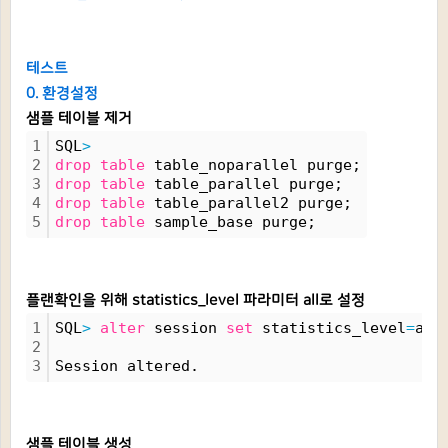
테스트
0. 환경설정
샘플 테이블 제거
1
SQL
>
2
drop
table
 table_noparallel purge;
3
drop
table
 table_parallel purge;
4
drop
table
 table_parallel2 purge;
5
drop
table
 sample_base purge;
플랜확인을 위해 statistics_level 파라미터 all로 설정
1
SQL
>
alter
 session 
set
 statistics_level
=
all
2
3
Session altered.
샘플 테이블 생성