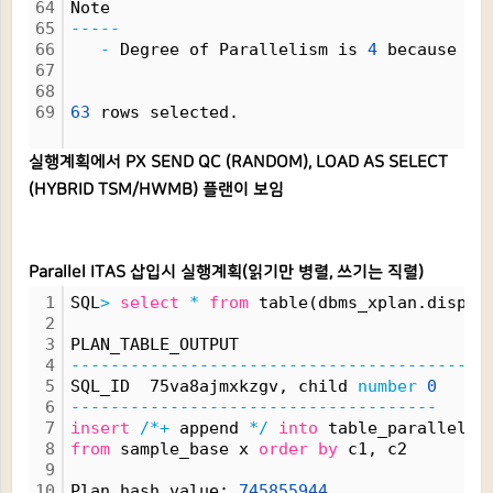
64
Note
65
-----
66
-
 Degree of Parallelism is 
4
 because of
67
68
69
63
 rows selected.
실행계획에서 PX SEND QC (RANDOM), LOAD AS SELECT
(HYBRID TSM/HWMB) 플랜이 보임
Parallel ITAS 삽입시 실행계획(읽기만 병렬, 쓰기는 직렬)
1
SQL
>
select
*
from
 table(dbms_xplan.displa
2
3
PLAN_TABLE_OUTPUT
4
------------------------------------------
5
SQL_ID  75va8ajmxkzgv, child 
number
0
6
-------------------------------------
7
insert
/*+
 append 
*/
into
 table_parallel2 
8
from
 sample_base x 
order
by
 c1, c2
9
10
Plan hash value: 
745855944