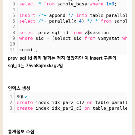
3
select
*
from
 sample_base 
where
1
=
0
;
4
5
insert
/*+
 append 
*/
into
 table_parallel2
6
select
/*+
 parallel(x 
4
) 
*/
*
from
 sample_
7
8
select
 prev_sql_id 
from
 v$session
9
where
 sid 
=
 (select sid 
from
 v$mystat 
wher
10
11
commit;
prev_sql_id 쿼리 결과는 적지 않았지만 이 insert 구문의
sql_id는 75va8ajmxkzgv임
인덱스 생성
1
SQL
>
2
create
 index idx_par2_c12 
on
 table_parallel
3
create
 index idx_par2_c3 
on
 table_parallel2
통계정보 수집