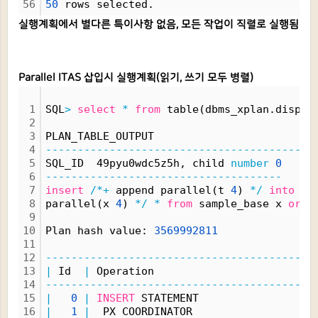
56
50
 rows selected.
실행계획에서 별다른 특이사항 없음, 모든 작업이 직렬로 실행됨
Parallel ITAS 삽입시 실행계획(읽기, 쓰기 모두 병렬)
1
SQL
>
select
*
from
 table(dbms_xplan.displa
2
3
PLAN_TABLE_OUTPUT
4
------------------------------------------
5
SQL_ID  49pyu0wdc5z5h, child 
number
0
6
-------------------------------------
7
insert
/*+
 append parallel(t 
4
) 
*/
into
 ta
8
parallel(x 
4
) 
*/
*
from
 sample_base x 
orde
9
10
Plan hash value: 
3569992811
11
12
------------------------------------------
13
|
 Id  
|
 Operation                         
14
------------------------------------------
15
|
0
|
INSERT
 STATEMENT                  
16
|
1
|
  PX COORDINATOR                   