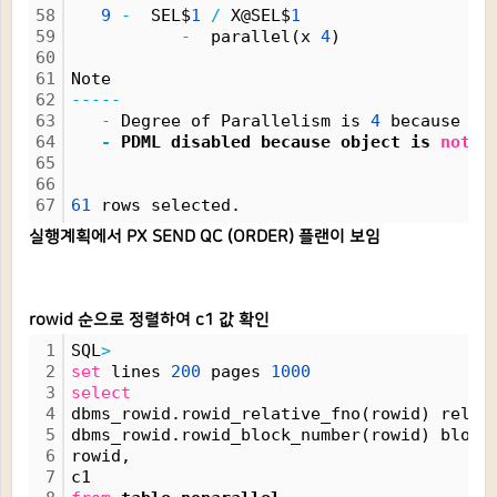
58
9
-
  SEL$
1
/
 X@SEL$
1
59
-
  parallel(x 
4
)
60
61
Note
62
-----
63
-
 Degree of Parallelism is 
4
 because of
64
-
 PDML disabled because object is 
not
 d
65
66
67
61
 rows selected.
실행계획에서 PX SEND QC (ORDER) 플랜이 보임
rowid 순으로 정렬하여 c1 값 확인
1
SQL
>
2
set
 lines 
200
 pages 
1000
3
select
4
dbms_rowid.rowid_relative_fno(rowid) rel_f
5
dbms_rowid.rowid_block_number(rowid) block
6
rowid, 
7
c1