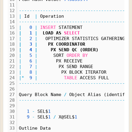
11
12
------------------------------------------
13
|
 Id  
|
 Operation                        
|
14
------------------------------------------
15
|
0
|
INSERT
 STATEMENT                 
|
16
|
1
|
  LOAD AS 
SELECT
|
17
|
2
|
   OPTIMIZER STATISTICS GATHERING 
|
18
|
3
|
    PX COORDINATOR                
|
19
|
4
|
     PX SEND QC (ORDER)           
|
20
|
5
|
      SORT 
ORDER
BY
|
21
|
6
|
       PX RECEIVE                 
|
22
|
7
|
        PX SEND RANGE             
|
23
|
8
|
         PX BLOCK ITERATOR        
|
24
|*
9
|
TABLE
 ACCESS FULL       
|
25
------------------------------------------
26
27
Query Block Name 
/
 Object Alias (identifie
28
------------------------------------------
29
30
1
-
 SEL$
1
31
9
-
 SEL$
1
/
 X@SEL$
1
32
33
Outline Data