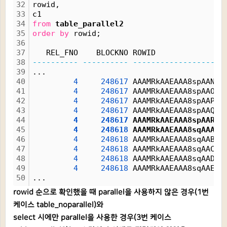
32
rowid, 
33
c1
34
from
table_parallel2
35
order
by
 rowid;
36
37
   REL_FNO    BLOCKNO ROWID               
38
----------
----------
------------------
-
39
...
40
4
248617
 AAAMRkAAEAAA8spAAN 
3
41
4
248617
 AAAMRkAAEAAA8spAAO 
3
42
4
248617
 AAAMRkAAEAAA8spAAP 
3
43
4
248617
 AAAMRkAAEAAA8spAAQ 
3
44
4
248617
 AAAMRkAAEAAA8spAAR 
3
45
4
248618
 AAAMRkAAEAAA8sqAAA 
3
46
4
248618
 AAAMRkAAEAAA8sqAAB 
3
47
4
248618
 AAAMRkAAEAAA8sqAAC 
3
48
4
248618
 AAAMRkAAEAAA8sqAAD 
3
49
4
248618
 AAAMRkAAEAAA8sqAAE 
3
50
...
rowid 순으로 확인했을 때 parallel을 사용하지 않은 경우(1번
케이스 table_noparallel)와
select 시에만 parallel을 사용한 경우(3번 케이스