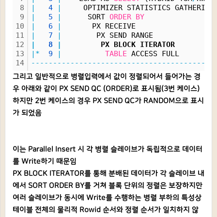
8
|
4
|
     OPTIMIZER STATISTICS GATHERING
9
|
5
|
      SORT 
ORDER
BY
10
|
6
|
       PX RECEIVE                  
11
|
7
|
        PX SEND RANGE              
12
|
8
|
         PX BLOCK ITERATOR         
13
|*
9
|
TABLE
 ACCESS FULL        
14
------------------------------------------
그리고 일반적으로 병렬입력에서 값이 정렬되어서 들어가는 경
우 아래와 같이 PX SEND QC (ORDER)로 표시됨(3번 케이스)
하지만 2번 케이스의 경우 PX SEND QC가 RANDOM으로 표시
가 되었음
이는 Parallel Insert 시 각 병렬 슬레이브가 독립적으로 데이터
를 Write하기 때문임
PX BLOCK ITERATOR를 통해 분배된 데이터가 각 슬레이브 내
에서 SORT ORDER BY를 거쳐 블록 단위의 정렬은 보장하지만
여러 슬레이브가 동시에 Write를 수행하는 병렬 부하의 특성상
테이블 전체의 물리적 Rowid 순서와 정렬 순서가 일치하지 않