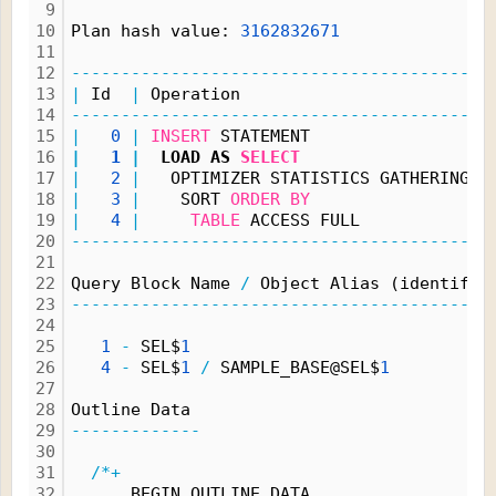
9
10
Plan hash value: 
3162832671
11
12
------------------------------------------
13
|
 Id  
|
 Operation                        
|
14
------------------------------------------
15
|
0
|
INSERT
 STATEMENT                 
|
16
|
1
|
  LOAD AS 
SELECT
|
17
|
2
|
   OPTIMIZER STATISTICS GATHERING 
|
18
|
3
|
    SORT 
ORDER
BY
|
19
|
4
|
TABLE
 ACCESS FULL            
|
20
------------------------------------------
21
22
Query Block Name 
/
 Object Alias (identifie
23
------------------------------------------
24
25
1
-
 SEL$
1
26
4
-
 SEL$
1
/
 SAMPLE_BASE@SEL$
1
27
28
Outline Data
29
-------------
30
31
/*+
32
      BEGIN_OUTLINE_DATA