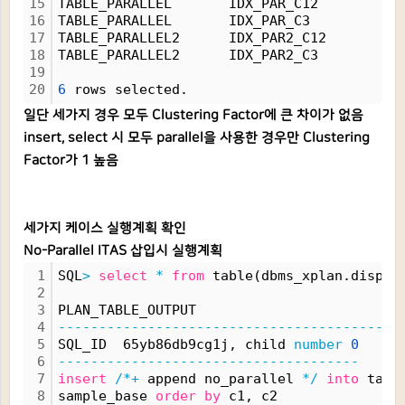
15
TABLE_PARALLEL       IDX_PAR_C12          
16
TABLE_PARALLEL       IDX_PAR_C3           
17
TABLE_PARALLEL2      IDX_PAR2_C12         
18
TABLE_PARALLEL2      IDX_PAR2_C3          
19
20
6
 rows selected.
일단 세가지 경우 모두 Clustering Factor에 큰 차이가 없음
insert, select 시 모두 parallel을 사용한 경우만 Clustering
Factor가 1 높음
세가지 케이스 실행계획 확인
No-Parallel ITAS 삽입시 실행계획
1
SQL
>
select
*
from
 table(dbms_xplan.displa
2
3
PLAN_TABLE_OUTPUT
4
------------------------------------------
5
SQL_ID  65yb86db9cg1j, child 
number
0
6
-------------------------------------
7
insert
/*+
 append no_parallel 
*/
into
 tabl
8
sample_base 
order
by
 c1, c2