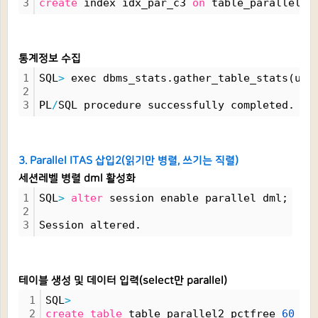
3
create
 index idx_par_c3 
on
 table_parallel(c
통계정보 수집
1
SQL
>
 exec dbms_stats.gather_table_stats(use
2
3
PL
/
SQL procedure successfully completed.
3. Parallel ITAS 삽입2(읽기만 병렬, 쓰기는 직렬)
세션레벨 병렬 dml 활성화
1
SQL
>
alter
 session enable parallel dml;
2
3
Session altered.
테이블 생성 및 데이터 입력(select만 parallel)
1
SQL
>
2
create
table
 table_parallel2 pctfree 
60
 as