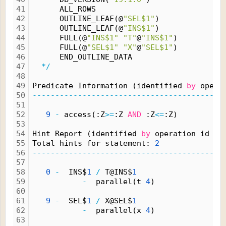
41
      ALL_ROWS
42
      OUTLINE_LEAF(@
"SEL$1"
)
43
      OUTLINE_LEAF(@
"INS$1"
)
44
      FULL(@
"INS$1"
"T"
@
"INS$1"
)
45
      FULL(@
"SEL$1"
"X"
@
"SEL$1"
)
46
      END_OUTLINE_DATA
47
*/
48
49
Predicate Information (identified 
by
 opera
50
------------------------------------------
51
52
9
-
 access(:Z
>
=
:Z 
AND
 :Z
<
=
:Z)
53
54
Hint Report (identified 
by
 operation id 
/
 
55
Total hints for statement: 
2
56
------------------------------------------
57
58
0
-
  INS$
1
/
 T@INS$
1
59
-
  parallel(t 
4
)
60
61
9
-
  SEL$
1
/
 X@SEL$
1
62
-
  parallel(x 
4
)
63