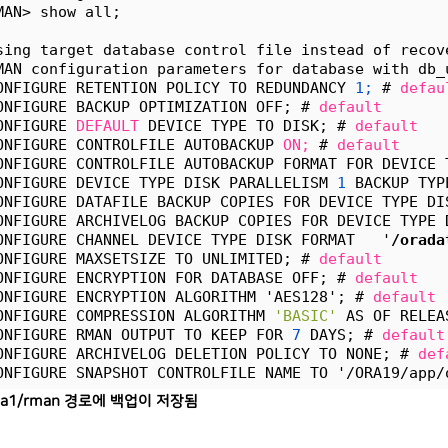
MAN> show all;
sing target database control file instead of recov
MAN configuration parameters for database with db_
ONFIGURE RETENTION POLICY TO REDUNDANCY 
1;
 # 
defau
ONFIGURE BACKUP OPTIMIZATION OFF; # 
default
ONFIGURE 
DEFAULT
 DEVICE TYPE TO DISK; # 
default
ONFIGURE CONTROLFILE AUTOBACKUP 
ON;
 # 
default
ONFIGURE CONTROLFILE AUTOBACKUP FORMAT FOR DEVICE 
ONFIGURE DEVICE TYPE DISK PARALLELISM 
1
 BACKUP TYP
ONFIGURE DATAFILE BACKUP COPIES FOR DEVICE TYPE DI
ONFIGURE ARCHIVELOG BACKUP COPIES FOR DEVICE TYPE 
ONFIGURE CHANNEL DEVICE TYPE DISK FORMAT   '
/orada
ONFIGURE MAXSETSIZE TO UNLIMITED; # 
default
ONFIGURE ENCRYPTION FOR DATABASE OFF; # 
default
ONFIGURE ENCRYPTION ALGORITHM 'AES128'; # 
default
ONFIGURE COMPRESSION ALGORITHM 
'BASIC'
 AS OF RELEA
ONFIGURE RMAN OUTPUT TO KEEP FOR 
7
 DAYS; # 
default
ONFIGURE ARCHIVELOG DELETION POLICY TO NONE; # 
def
ONFIGURE SNAPSHOT CONTROLFILE NAME TO '/ORA19/app/
ata1/rman 경로에 백업이 저장됨