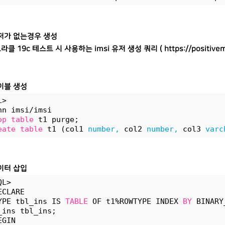
저가 없는경우 생성
오라클 19c 테스트 시 사용하는 imsi 유저 생성 쿼리 (
https://positive
이블 생성
L> 
nn imsi/imsi
op
table
 t1 purge;
eate
table
 t1 (col1 
number,
 col2 
number,
 col3 
varc
이터 삽입
QL>
ECLARE
YPE tbl_ins IS 
TABLE
 OF t1%ROWTYPE INDEX 
BY
 BINARY
_ins tbl_ins;
EGIN