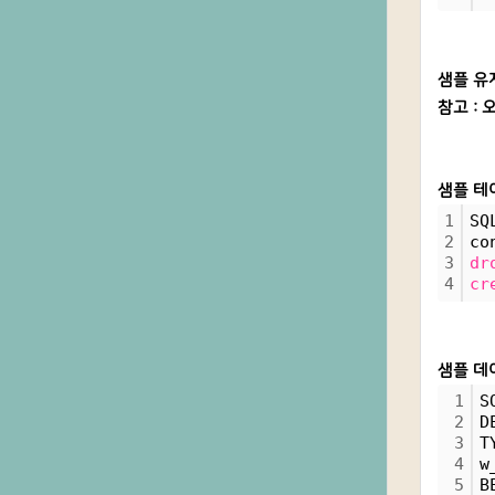
샘플 유
참고 : 
샘플 테
1
SQ
2
co
3
dr
4
cr
샘플 데
1
S
2
D
3
T
4
w
5
B