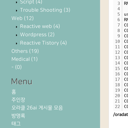
Script
(4)
3
R
4
Trouble Shooting
(3)
5
u
Web
(12)
6
R
7
C
Reactive web
(4)
8
C
Wordpress
(2)
9
C
10
C
Reactive Tistory
(4)
11
C
Others
(19)
12
C
13
C
Medical
(1)
14
C
-
(0)
15
C
16
C
17
C
Menu
18
C
19
C
홈
20
C
주인장
21
C
22
C
오라클 26ai 게시물 모음
/orad
방명록
태그