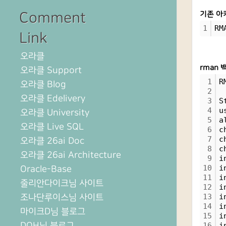
Comment
기존 아
1
RM
Link
오라클
rman 
오라클 Support
1
R
오라클 Blog
2
오라클 Edelivery
3
S
4
u
오라클 University
5
a
오라클 Live SQL
6
c
7
c
오라클 26ai Doc
8
c
오라클 26ai Architecture
9
i
10
i
Oracle-Base
11
i
줄리안다이크님 사이트
12
i
조나단루이스님 사이트
13
i
14
i
마이크D님 블로그
15
i
DOH님 블로그
16
i