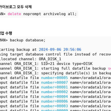
카이브로그 모두 삭제
AN> 
delete
 noprompt archivelog all;
백업 수행
MAN> backup database;
tarting backup at 
2024-09-06
20:56:06
sing target database control file instead of recov
llocated channel: ORA_DISK_1
hannel ORA_DISK_1: SID=21 device type=DISK
hannel ORA_DISK_1: starting full datafile backup 
s
hannel ORA_DISK_1: specifying datafile(s) in backu
nput datafile file 
number=00005
 name=/oradata1/ora
nput datafile file 
number=00007
 name=/oradata1/ora
nput datafile file 
number=00001
 name=/oradata1/ora
nput datafile file 
number=00002
 name=/oradata1/ora
nput datafile file 
number=00004
 name=/oradata1/ora
nput datafile file 
number=00006
 name=/oradata1/ora
nput datafile file 
number=00003
 name=/oradata1/ora
nput datafile file 
number=00009
 name=/oradata1/ora