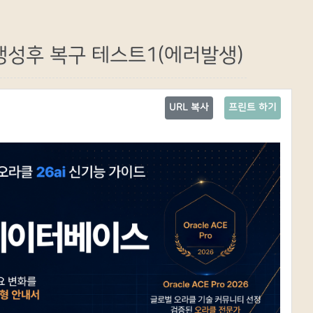
션 생성후 복구 테스트1(에러발생)
URL 복사
프린트 하기