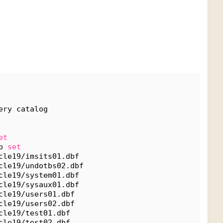
ery catalog
et
p 
set
cle19/imsits01.dbf
cle19/undotbs02.dbf
cle19/system01.dbf
cle19/sysaux01.dbf
cle19/users01.dbf
cle19/users02.dbf
cle19/test01.dbf
cle19/test02.dbf