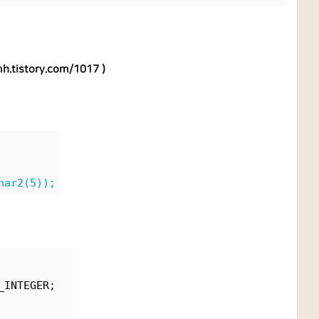
mh.tistory.com/1017
)
har2(5));
_INTEGER;