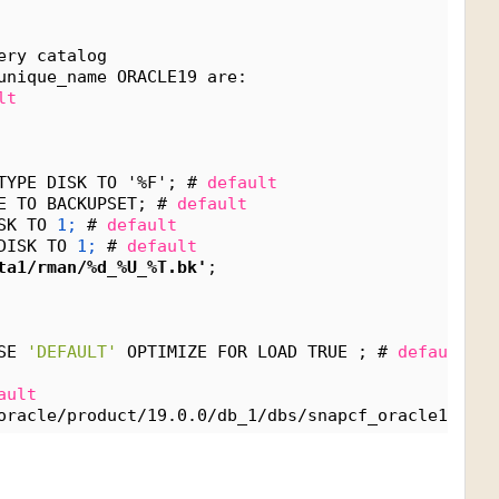
ery catalog
unique_name ORACLE19 are:
lt
TYPE DISK TO '%F'; # 
default
E TO BACKUPSET; # 
default
SK TO 
1;
 # 
default
DISK TO 
1;
 # 
default
ta1/rman/%d_%U_%T.bk'
;
SE 
'DEFAULT'
 OPTIMIZE FOR LOAD TRUE ; # 
default
ault
oracle/product/19.0.0/db_1/dbs/snapcf_oracle19_3.f