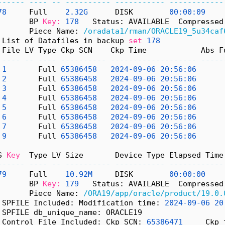
------
----
--
----------
-----------
------------
78
     Full    
2.32G
      DISK        
00:00:09
       BP 
Key:
178
   Status: AVAILABLE  Compressed
       Piece Name: 
/oradata1/rman/ORACLE19_5u34caf
 List of Datafiles in backup 
set
178
 File LV Type Ckp SCN    Ckp Time            Abs F
----
--
----
----------
-------------------
-----
1
       Full 
65386458
2024-09-06
20:56:06
      
2
       Full 
65386458
2024-09-06
20:56:06
      
3
       Full 
65386458
2024-09-06
20:56:06
      
4
       Full 
65386458
2024-09-06
20:56:06
      
5
       Full 
65386458
2024-09-06
20:56:06
      
6
       Full 
65386458
2024-09-06
20:56:06
      
7
       Full 
65386458
2024-09-06
20:56:06
      
9
       Full 
65386458
2024-09-06
20:56:06
      
S 
Key
  Type LV Size       Device Type Elapsed Time
------
----
--
----------
-----------
------------
79
     Full    
10.92M
     DISK        
00:00:00
       BP 
Key:
179
   Status: AVAILABLE  Compressed
       Piece Name: 
/ORA19/app/oracle/product/19.0.
 SPFILE Included: Modification time: 
2024-09-06
20
 SPFILE db_unique_name: ORACLE19
 Control File Included: Ckp SCN: 
65386471
     Ckp 