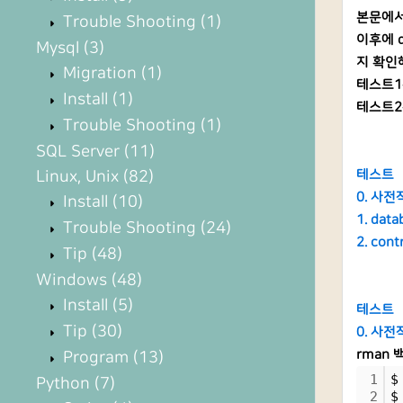
본문에서
Trouble Shooting
(1)
이후에 
Mysql
(3)
지 확인
Migration
(1)
테스트1은
Install
(1)
테스트2는
Trouble Shooting
(1)
SQL Server
(11)
Linux, Unix
(82)
테스트
0. 사전
Install
(10)
1. data
Trouble Shooting
(24)
2. cont
Tip
(48)
Windows
(48)
Install
(5)
테스트
Tip
(30)
0. 사전
rman
Program
(13)
1
$
Python
(7)
2
$