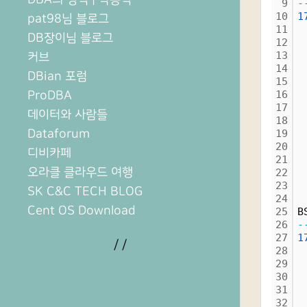
9
-
10
1
pat98님 블로그
11
 
DB장이님 블로그
12
 
13
 
커브
14
 
DBian 포럼
15
ProDBA
16
17
데이터와 사람들
18
Dataforum
19
20
디비카페
21
오라클 클라우드 여행
22
23
SK C&C TECH BLOG
24
Cent OS Download
25
B
26
-
27
1
/
/
28
 
29
 
30
 
31
 
32
 