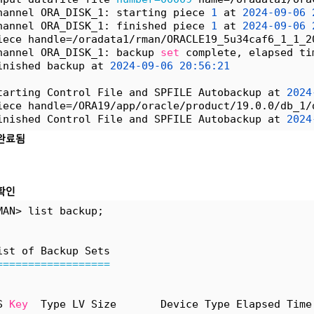
hannel ORA_DISK_1: starting piece 
1
 at 
2024-09-06
hannel ORA_DISK_1: finished piece 
1
 at 
2024-09-06
iece handle=/oradata1/rman/ORACLE19_5u34caf6_1_1_2
hannel ORA_DISK_1: backup 
set
 complete, elapsed ti
inished backup at 
2024-09-06
20:56:21
tarting Control File and SPFILE Autobackup at 
2024
iece handle=/ORA19/app/oracle/product/19.0.0/db_1/
inished Control File and SPFILE Autobackup at 
2024
완료됨
확인
MAN> list backup;
ist of Backup Sets
==================
S 
Key
  Type LV Size       Device Type Elapsed Time