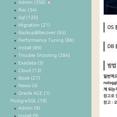
Admin
(356)
Rac
(34)
Sql
(120)
Migration
(21)
OS 환
Backup&Recover
(55)
Performance Tuning
(86)
DB 환
Install
(89)
Trouble Shooting
(284)
Exadata
(3)
방법 
Cloud
(13)
일반적으로
Book
(27)
nolo
News
(4)
게 되는
Oracle ACE
(1)
참고로 
PostgreSQL
(19)
참고 :
오
Admin
(9)
Install
(9)