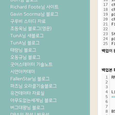
17
c
Richard Foote님 사이트
18
c
Gavin Soorma님 블로그
19
p
20
c
구루비 스터디 자료
21
F
조동욱님 블로그(영문)
22
23
S
TunA님 새블로그
24
p
TunA님 블로그
25
F
태랑님 블로그
백업이 
오동규님 블로그
굿어스데이터 기술노트
백업본 
시연아카데미
1
R
FallenStar님 블로그
2
파즈님 오라클기술블로그
3
4
L
유건데이타 자료실
5
=
아무도없는세계님 블로그
6
7
버그대왕님 블로그
8
B
DBA의 정석 | 박용석