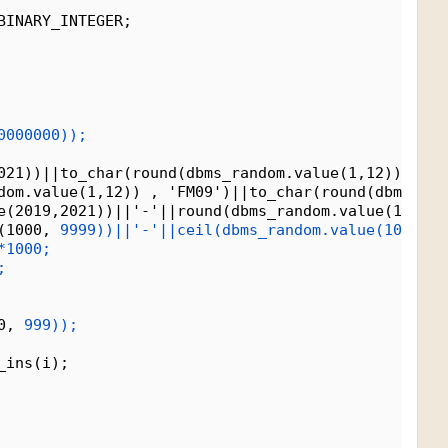
BINARY_INTEGER;
0000000));
021))||to_char(round(dbms_random.value(1,12)), 'FM
dom.value(1,12)) , 'FM09')||to_char(round(dbms_ran
e(2019,2021))||'-'||round(dbms_random.value(1,12))
(1000, 
9999))||'-'||ceil(dbms_random.value(1000,
9
*1000;
;
0, 
999));
_ins(i);