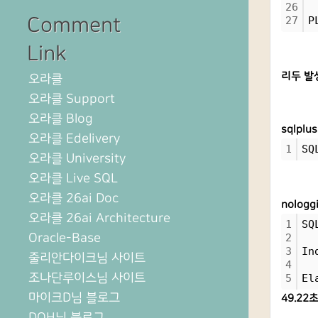
26
Comment
27
P
Link
리두 발
오라클
오라클 Support
오라클 Blog
sqlplu
오라클 Edelivery
1
SQ
오라클 University
오라클 Live SQL
오라클 26ai Doc
nolog
오라클 26ai Architecture
1
SQ
Oracle-Base
2
3
In
줄리안다이크님 사이트
4
조나단루이스님 사이트
5
El
마이크D님 블로그
49.22
DOH님 블로그