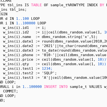
ECLARE
YPE tbl_ins IS 
TABLE
 OF sample_t%ROWTYPE INDEX 
BY
 
_ins tbl_ins;
EGIN
OR d IN 
1..100
 LOOP
OR i IN 
1..100000
 LOOP 
  w_ins(i).id1   := i;
  w_ins(i).id2   := i||ceil(dbms_random.value(1, 
1
  w_ins(i).name  := dbms_random.string('x',5);
  w_ins(i).date1 := round(dbms_random.value(2010,2
  w_ins(i).date2 := '2021'||to_char(round(dbms_ran
  w_ins(i).date3 := to_date(round(dbms_random.valu
  w_ins(i).phone := '010-'||ceil(dbms_random.value
  w_ins(i).price := ceil(dbms_random.value(1, 
10))
  w_ins(i).qty   := ceil(dbms_random.value(1, 
10))
  w_ins(i).test1 := 
1234;
  w_ins(i).test2 := 'SQLP';
  w_ins(i).test3 := 'A'||ceil(dbms_random.value(10
ND LOOP;
ORALL i in 
1..100000
INSERT
INTO
 sample_t VALUES w
  COMMIT;
ND LOOP;
ND;