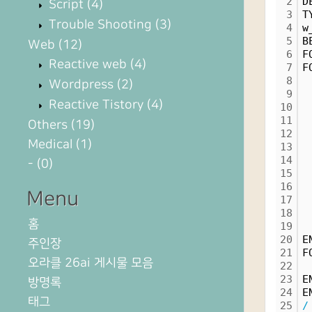
2
D
Script
(4)
3
T
Trouble Shooting
(3)
4
w
5
B
Web
(12)
6
F
Reactive web
(4)
7
F
8
 
Wordpress
(2)
9
 
Reactive Tistory
(4)
10
 
11
 
Others
(19)
12
 
Medical
(1)
13
 
14
 
-
(0)
15
 
16
 
Menu
17
 
18
 
홈
19
 
20
E
주인장
21
F
오라클 26ai 게시물 모음
22
 
23
E
방명록
24
E
태그
25
/