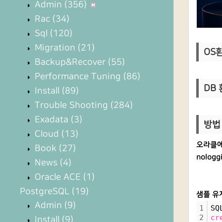
Admin
(356)
Rac
(34)
Sql
(120)
Migration
(21)
OS환경
Backup&Recover
(55)
Performance Tuning
(86)
DB 환
Install
(89)
Trouble Shooting
(284)
Exadata
(3)
방법 
Cloud
(13)
오라클에
Book
(27)
nolo
News
(4)
Oracle ACE
(1)
PostgreSQL
(19)
샘플 유
Admin
(9)
1
SQ
2
cr
Install
(9)