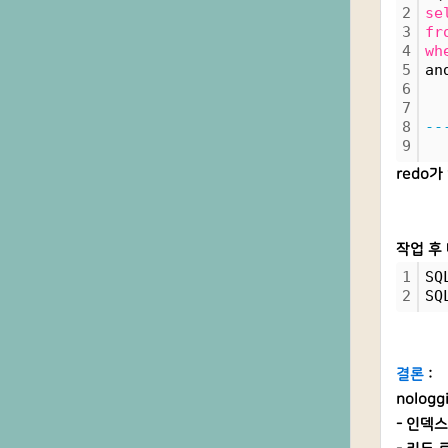
2
se
3
fr
4
wh
5
an
6
7
  
8
--
9
redo가
작업 후 
1
SQ
2
SQ
결론
:
nolog
- 인덱스