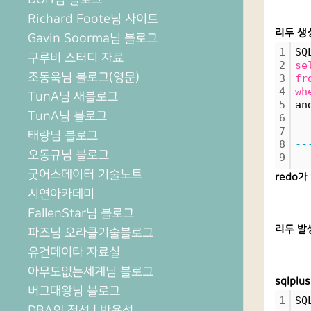
Richard Foote님 사이트
리두 생
Gavin Soorma님 블로그
1
SQ
구루비 스터디 자료
2
se
조동욱님 블로그(영문)
3
fr
4
wh
TunA님 새블로그
5
an
TunA님 블로그
6
7
  
태랑님 블로그
8
--
오동규님 블로그
9
굿어스데이터 기술노트
redo가
시연아카데미
FallenStar님 블로그
리두 발
파즈님 오라클기술블로그
유건데이타 자료실
아무도없는세계님 블로그
sqlplu
버그대왕님 블로그
1
SQ
DBA의 정석 | 박용석