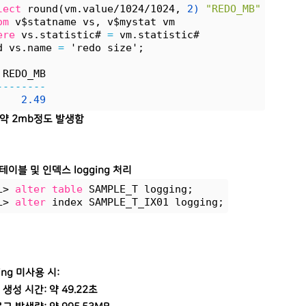
lect
 round(vm.value/1024/1024, 
2)
"REDO_MB"
om
 v$statname vs, v$mystat vm
ere
 vs.statistic# 
=
 vm.statistic#
d vs.name 
=
 'redo size';
 REDO_MB
--------
2.49
 약 2mb정도 발생함
테이블 및 인덱스 logging 처리
L> 
alter
table
 SAMPLE_T logging;
L> 
alter
 index SAMPLE_T_IX01 logging;
ging 미사용 시:
 생성 시간: 약 49.22초