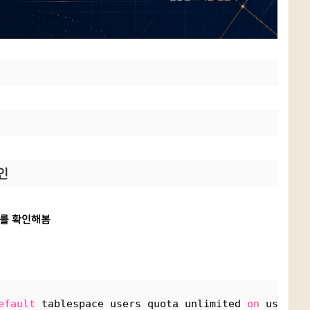
확인
이를 확인해봄
efault
 tablespace users quota unlimited 
on
 users;