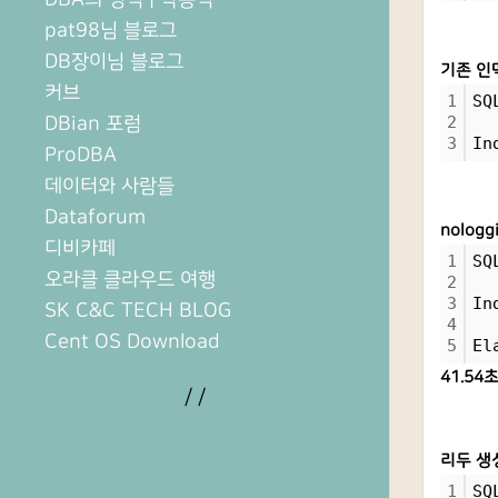
pat98님 블로그
DB장이님 블로그
기존 인
커브
1
SQ
DBian 포럼
2
3
In
ProDBA
데이터와 사람들
Dataforum
nolog
디비카페
1
SQ
오라클 클라우드 여행
2
3
In
SK C&C TECH BLOG
4
Cent OS Download
5
El
41.54
/
/
리두 생
1
SQ