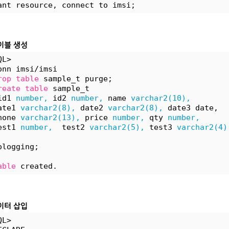
ant resource, connect to imsi;
이블 생성
QL>
onn imsi/imsi
rop
table
 sample_t purge;
reate
table
 sample_t 
id1 
number,
 id2 
number,
 name 
varchar2(10),
ate1 
varchar2(8),
 date2 
varchar2(8),
 date3 date, 
hone 
varchar2(13),
 price 
number,
 qty 
number,
est1 
number,
  test2 
varchar2(5),
 test3 
varchar2(4)
ologging;
able
 created.
이터 삽입
QL>