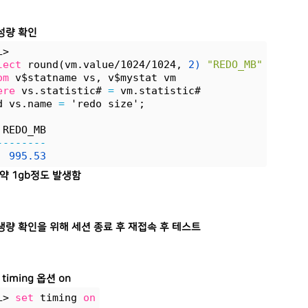
성량 확인
L>
lect
 round(vm.value/1024/1024, 
2)
"REDO_MB"
om
 v$statname vs, v$mystat vm
ere
 vs.statistic# 
=
 vm.statistic#
d vs.name 
=
 'redo size';
 REDO_MB
--------
995.53
 약 1gb정도 발생함
생량 확인을 위해 세션 종료 후 재접속 후 테스트
s timing 옵션 on
L> 
set
 timing 
on