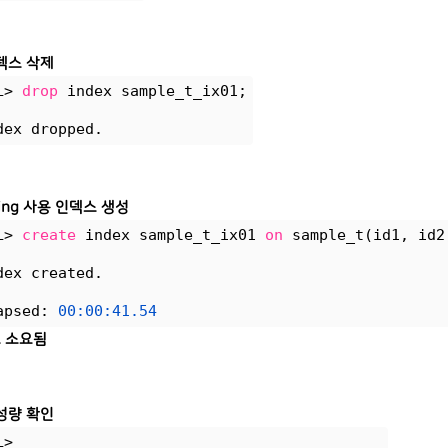
덱스 삭제
L> 
drop
 index sample_t_ix01;
dex dropped.
ging 사용 인덱스 생성
L> 
create
 index sample_t_ix01 
on
 sample_t(id1, id2
dex created.
apsed: 
00:00:41.54
초 소요됨
성량 확인
L>