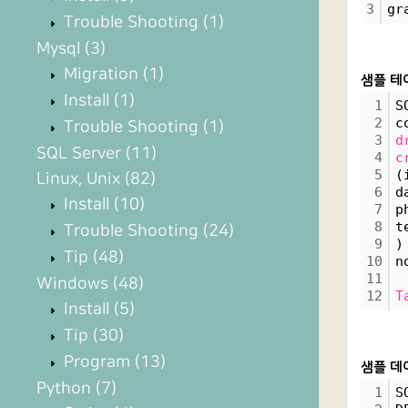
3
gr
Trouble Shooting
(1)
Mysql
(3)
Migration
(1)
샘플 테
Install
(1)
1
S
2
c
Trouble Shooting
(1)
3
d
SQL Server
(11)
4
c
5
(
Linux, Unix
(82)
6
d
Install
(10)
7
p
8
t
Trouble Shooting
(24)
9
)
Tip
(48)
10
n
11
Windows
(48)
12
T
Install
(5)
Tip
(30)
Program
(13)
샘플 데
Python
(7)
1
S