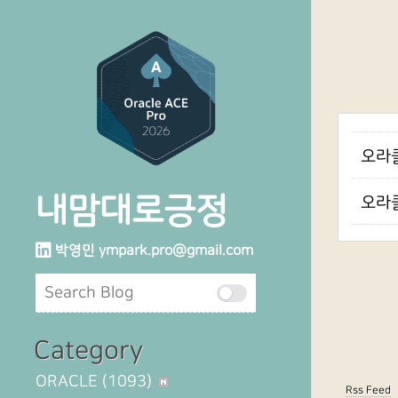
오라클
내맘대로긍정
오라클
박영민
ympark.pro@gmail.com
Category
ORACLE
(1093)
Rss Feed