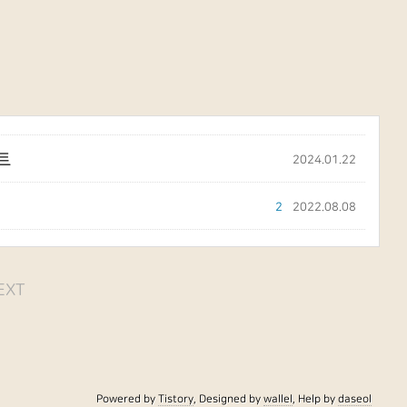
트
2024.01.22
2
2022.08.08
EXT
Powered by
Tistory
, Designed by
wallel
, Help by
daseol