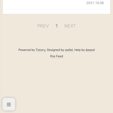
2021.10.06
PREV
1
NEXT
Powered by
Tistory
, Designed by
wallel
, Help by
daseol
Rss Feed