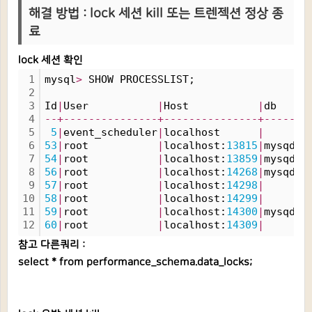
해결 방법 : lock 세션 kill 또는 트렌젝션 정상 종
료
lock 세션 확인
1
mysql
>
 SHOW PROCESSLIST;
2
3
Id
|
User           
|
Host           
|
db    
|
4
-
-
+
-
-
-
-
-
-
-
-
-
-
-
-
-
-
-
+
-
-
-
-
-
-
-
-
-
-
-
-
-
-
-
+
-
-
-
-
-
-
+
5
5
|
event_scheduler
|
localhost      
|
|
6
53
|
root           
|
localhost:
13815
|
mysqdb
|
7
54
|
root           
|
localhost:
13859
|
mysqdb
|
8
56
|
root           
|
localhost:
14268
|
mysqdb
|
9
57
|
root           
|
localhost:
14298
|
|
10
58
|
root           
|
localhost:
14299
|
|
11
59
|
root           
|
localhost:
14300
|
mysqdb
|
12
60
|
root           
|
localhost:
14309
|
|
참고 다른쿼리 :
select * from performance_schema.data_locks;