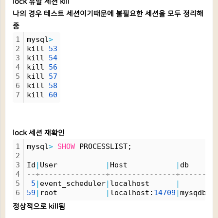
lock 유발 세션 kill
나의 경우 테스트 세션이기때문에 불필요한 세션을 모두 정리해
줌
1
mysql
>
2
kill 
53
3
kill 
54
4
kill 
56
5
kill 
57
6
kill 
58
7
kill 
60
lock 세션 재확인
1
mysql
>
SHOW
 PROCESSLIST;
2
3
Id
|
User           
|
Host           
|
db    
|
C
4
--+---------------+---------------+------+-
5
5
|
event_scheduler
|
localhost      
|
|
D
6
59
|
root           
|
localhost:
14709
|
mysqdb
|
Q
정상적으로 kill됨