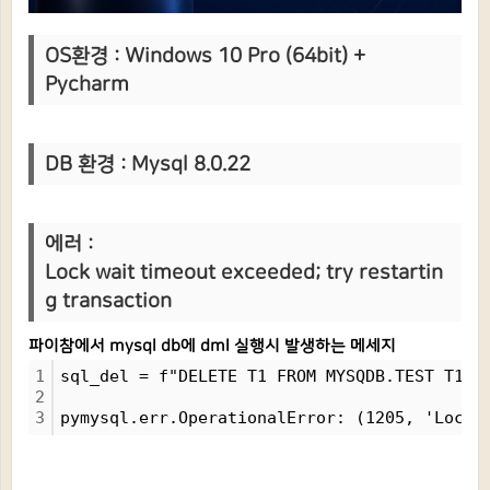
OS환경 : Windows 10 Pro (64bit) +
Pycharm
DB 환경 : Mysql 8.0.22
에러 :
Lock wait timeout exceeded; try restartin
g transaction
파이참에서 mysql db에 dml 실행시 발생하는 메세지
1
sql_del = f"DELETE T1 FROM MYSQDB.TEST T1 W
2
3
pymysql.err.OperationalError: (1205, 'Lock 