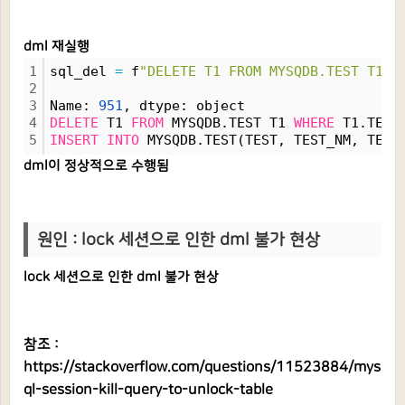
dml 재실행
1
sql_del 
=
 f
"DELETE T1 FROM MYSQDB.TEST T1 W
2
3
Name: 
951
, dtype: object
4
DELETE
 T1 
FROM
 MYSQDB.TEST T1 
WHERE
 T1.TEST
5
INSERT
INTO
 MYSQDB.TEST(TEST, TEST_NM, TEST
dml이 정상적으로 수행됨
원인 : lock 세션으로 인한 dml 불가 현상
lock 세션으로 인한 dml 불가 현상
참조 :
https://stackoverflow.com/questions/11523884/mys
ql-session-kill-query-to-unlock-table