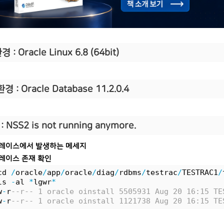
 : Oracle Linux 6.8 (64bit)
경 : Oracle Database 11.2.0.4
: NSS2 is not running anymore.
 트레이스에서 발생하는 메세지
트레이스 존재 확인
cd 
/
oracle
/
app
/
oracle
/
diag
/
rdbms
/
testrac
/
TESTRAC1
/
ls 
-
al 
*
lgwr
*
w
-
r
--r-- 1 oracle oinstall 5505931 Aug 20 16:15 TE
w
-
r
--r-- 1 oracle oinstall 1121738 Aug 20 16:15 TE