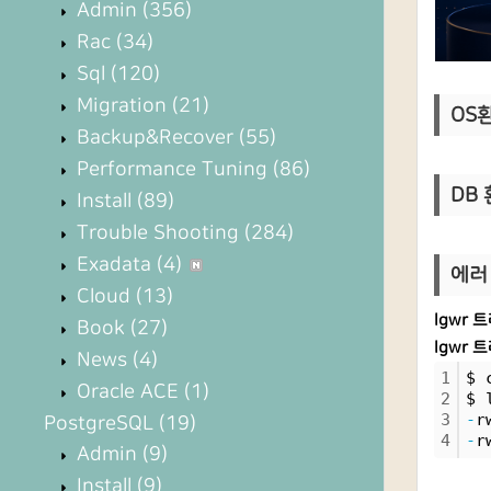
Admin
(356)
Rac
(34)
Sql
(120)
Migration
(21)
OS환경
Backup&Recover
(55)
Performance Tuning
(86)
DB 환
Install
(89)
Trouble Shooting
(284)
Exadata
(4)
에러 
Cloud
(13)
lgwr
Book
(27)
lgwr 
News
(4)
1
$ 
Oracle ACE
(1)
2
$ 
3
-
r
PostgreSQL
(19)
4
-
r
Admin
(9)
Install
(9)