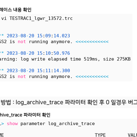
트레이스 내용 확인
 vi TESTRAC1_lgwr_13572.trc
*
*
2023
-
08
-
20
15
:
09
:
14.
023
SS2 is 
not
 running anymore. 
<
<
<
<
<
<
<
<
<
<
<
<
*
*
2023
-
08
-
20
15
:
10
:
50.
976
arning: log write elapsed time 519ms, size 275KB
*
*
2023
-
08
-
20
15
:
11
:
14.
300
SS2 is 
not
 running anymore. 
<
<
<
<
<
<
<
<
<
<
<
<
방법 : log_archive_trace 파라미터 확인 후 0 일경우 버
rchive_trace 파라미터 확인
L
>
show
 parameter log_archive_trace
ME                                 TYPE        VAL