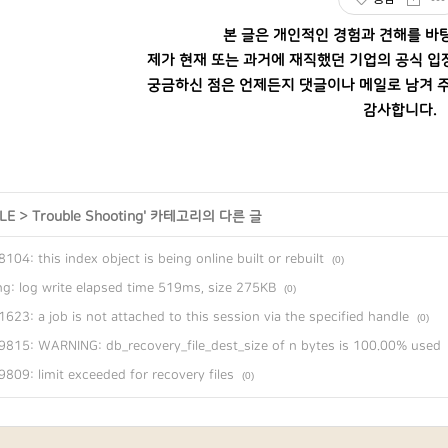
본 글은 개인적인 경험과 견해를 바
제가 현재 또는 과거에 재직했던 기업의 공식 입
궁금하신 점은 언제든지 댓글이나 메일로 남겨 주
감사합니다.
LE
>
Trouble Shooting
' 카테고리의 다른 글
104: this index object is being online built or rebuilt
(0)
g: log write elapsed time 519ms, size 275KB
(0)
623: a job is not attached to this session via the specified handle
(0)
815: WARNING: db_recovery_file_dest_size of n bytes is 100.00% used
809: limit exceeded for recovery files
(0)