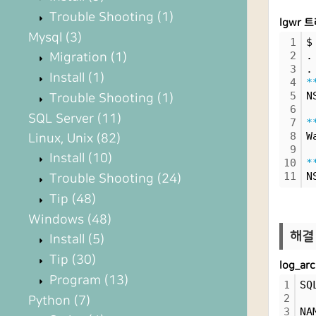
Trouble Shooting
(1)
lgwr 
Mysql
(3)
1
$
2
.
Migration
(1)
3
.
Install
(1)
4
*
5
N
Trouble Shooting
(1)
6
SQL Server
(11)
7
*
8
W
Linux, Unix
(82)
9
Install
(10)
10
*
11
N
Trouble Shooting
(24)
Tip
(48)
Windows
(48)
해결 
Install
(5)
Tip
(30)
log_a
Program
(13)
1
SQ
2
Python
(7)
3
NA