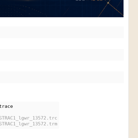
trace
STRAC1_lgwr_13572.trc
STRAC1_lgwr_13572.trm