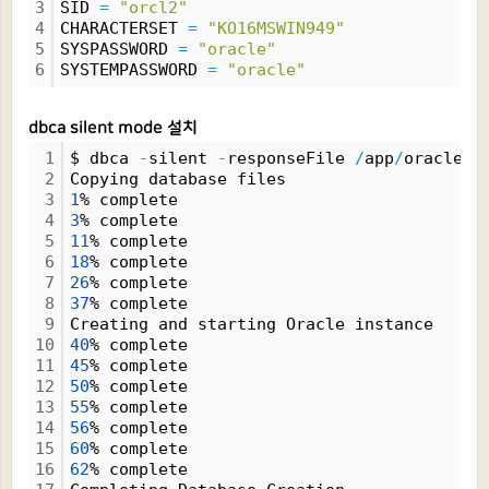
3
SID 
=
"orcl2"
4
CHARACTERSET 
=
"KO16MSWIN949"
5
SYSPASSWORD 
=
"oracle"
6
SYSTEMPASSWORD 
=
"oracle"
dbca silent mode 설치
1
$ dbca 
-
silent 
-
responseFile 
/
app
/
oracle
/
d
2
Copying database files
3
1
% complete
4
3
% complete
5
11
% complete
6
18
% complete
7
26
% complete
8
37
% complete
9
Creating and starting Oracle instance
10
40
% complete
11
45
% complete
12
50
% complete
13
55
% complete
14
56
% complete
15
60
% complete
16
62
% complete