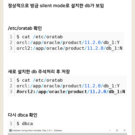
정상적으로 방금 silent mode로 설치한 db가 보임
/etc/oratab 확인
1
$ cat 
/
etc
/
oratab
2
orcl:
/
app
/
oracle
/
product
/
11.
2.
0
/
db_1:Y
3
orcl2:
/
app
/
oracle
/
product
/
11.
2.
0
/
db_1:N
새로 설치한 db 주석처리 후 저장
1
$ cat 
/
etc
/
oratab
2
orcl:
/
app
/
oracle
/
product
/
11.
2.
0
/
db_1:Y
3
#orcl2:
/
app
/
oracle
/
product
/
11.
2.
0
/
db_1:N
다시 dbca 확인
1
$ dbca