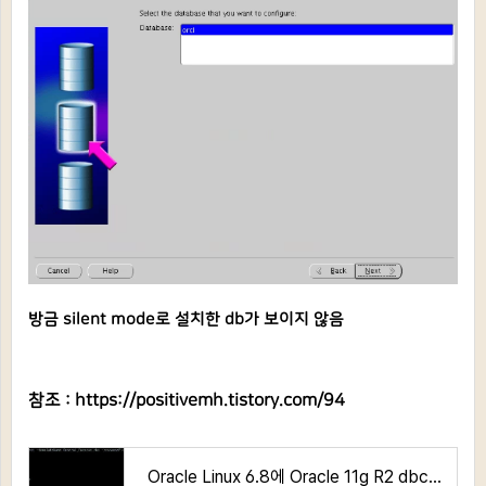
방금 silent mode로 설치한 db가 보이지 않음
참조 :
https://positivemh.tistory.com/94
Oracle Linux 6.8에 Oracle 11g R2 dbca silent mode 생성