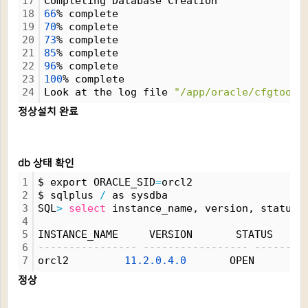
17
Completing Database Creation
18
66
% complete
19
70
% complete
20
73
% complete
21
85
% complete
22
96
% complete
23
100
% complete
24
Look at the log file 
"/app/oracle/cfgtooll
정상설치 완료
db 상태 확인
1
$ export ORACLE_SID
=
orcl2
2
$ sqlplus 
/
 as sysdba
3
SQL
>
select
 instance_name, version, status 
4
5
INSTANCE_NAME     VERSION       STATUS
6
---------------- ----------------- --------
7
orcl2         
11.
2.
0.
4.
0
       OPEN
정상