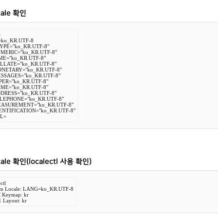
cale 확인


ko_KR.UTF-8

YPE="ko_KR.UTF-8"

MERIC="ko_KR.UTF-8"

ME="ko_KR.UTF-8"

LLATE="ko_KR.UTF-8"

NETARY="ko_KR.UTF-8"

SSAGES="ko_KR.UTF-8"

ER="ko_KR.UTF-8"

ME="ko_KR.UTF-8"

DRESS="ko_KR.UTF-8"

LEPHONE="ko_KR.UTF-8"

ASUREMENT="ko_KR.UTF-8"

ENTIFICATION="ko_KR.UTF-8"

L=
ale 확인(
localectl 사용 확인)
ctl

tem Locale: LANG=ko_KR.UTF-8

VC Keymap: kr

11 Layout: kr