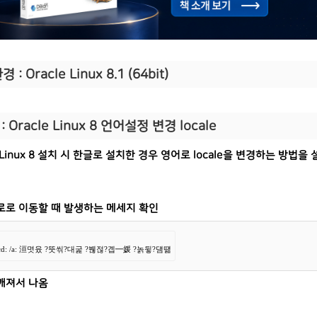
 : Oracle Linux 8.1 (64bit)
:
Oracle Linux 8 언어설정 변경 locale
e Linux 8 설치 시 한글로 설치한 경우 영어로 locale을 변경하는 방법을
로로 이동할 때 발생하는 메세지 확인
: cd: /a: 洹몃윴 ?뚯씪?대굹 ?붾젆?곕━媛 ?놁뒿?덈떎
깨져서 나옴