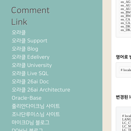
en_AG

en_AU

Comment
en_AU.u
en_BW

en_BW.u
Link
en_CA

en_CA.u
en_DK

en_DK.
오라클
오라클 Support
오라클 Blog
오라클 Edelivery
영어로 변
오라클 University
# loca
오라클 Live SQL
오라클 26ai Doc
오라클 26ai Architecture
변경된 l
Oracle-Base
줄리안다이크님 사이트
조나단루이스님 사이트
# local
LANG
마이크D님 블로그
LC_CT
LC_N
DOH님 블로그
LC_TI