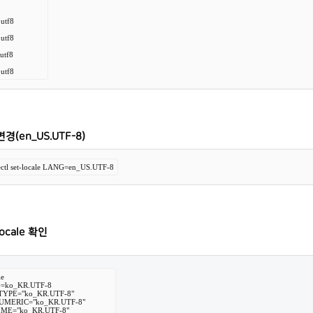
tf8

tf8

tf8

utf8
경(en_US.UTF-8)
lectl set-locale LANG=en_US.UTF-8
ocale 확인
e

=ko_KR.UTF-8

YPE="ko_KR.UTF-8"

UMERIC="ko_KR.UTF-8"

ME="ko_KR.UTF-8"
