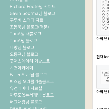
LC_C
LC_M
Richard Foote님 사이트
LC_M
LC_PA
Gavin Soorma님 블로그
LC_N
LC_A
구루비 스터디 자료
LC_T
LC_M
LC_ID
조동욱님 블로그(영문)
LC_A
TunA님 새블로그
아직 변
TunA님 블로그
태랑님 블로그
오동규님 블로그
현재 loc
굿어스데이터 기술노트
시연아카데미
# local
FallenStar님 블로그
   Sy
      
파즈님 오라클기술블로그
      
유건데이타 자료실
아직 변
아무도없는세계님 블로그
버그대왕님 블로그
DBA의 정석 | 박용석