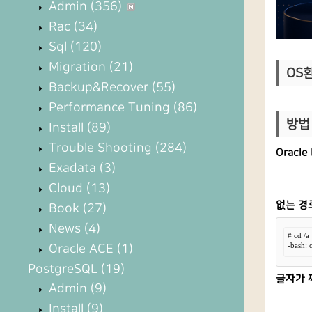
Admin
(356)
Rac
(34)
Sql
(120)
Migration
(21)
OS환경
Backup&Recover
(55)
Performance Tuning
(86)
방법 
Install
(89)
Trouble Shooting
(284)
Oracl
Exadata
(3)
Cloud
(13)
없는 경
Book
(27)
News
(4)
# cd /a

-bash
Oracle ACE
(1)
PostgreSQL
(19)
글자가 
Admin
(9)
Install
(9)