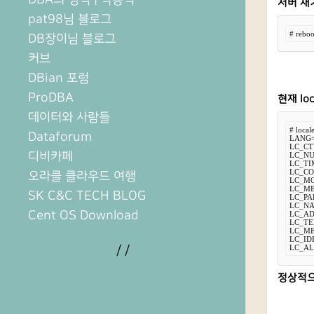
서버 재
pat98님 블로그
# reboo
DB장이님 블로그
커브
DBian 포럼
ProDBA
현재 lo
데이터와 사람들
# locale
Dataforum
LANG=
LC_CTY
디비카페
LC_NU
LC_TIM
LC_CO
오라클 클라우드 여행
LC_MO
LC_ME
SK C&C TECH BLOG
LC_PAP
LC_NA
Cent OS Download
LC_AD
LC_TE
LC_ME
LC_ID
/
/
LC_AL
정상적으