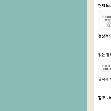
현재 lo
# locale
   Sys
       
      X
정상적으
없는 경
# cd /a

-bash: 
글자가 
참조 :
h