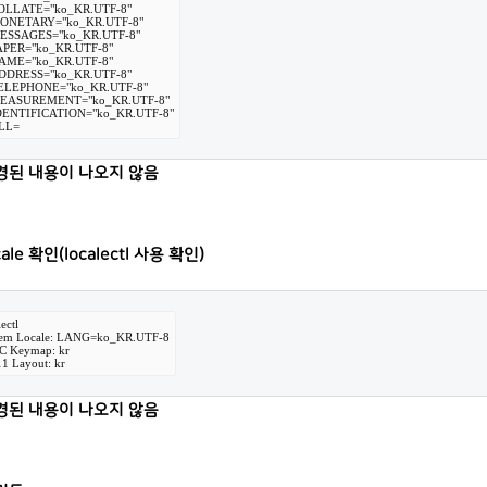
OLLATE="ko_KR.UTF-8"

ONETARY="ko_KR.UTF-8"

ESSAGES="ko_KR.UTF-8"

PER="ko_KR.UTF-8"

AME="ko_KR.UTF-8"

DDRESS="ko_KR.UTF-8"

ELEPHONE="ko_KR.UTF-8"

EASUREMENT="ko_KR.UTF-8"

ENTIFICATION="ko_KR.UTF-8"

LL=
경된 내용이 나오지 않음
ale 확인(
localectl 사용 확인)
ectl

stem Locale: LANG=ko_KR.UTF-8

 VC Keymap: kr

X11 Layout: kr
경된 내용이 나오지 않음