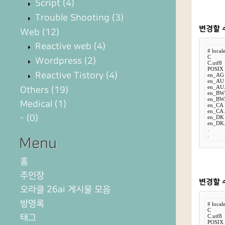
Script
(4)
Trouble Shooting
(3)
변경할 수
Web
(12)
Reactive web
(4)
# locale
C

Wordpress
(2)
C.utf8

POSIX

Reactive Tistory
(4)
en_AG

en_AU

en_AU.u
Others
(19)
en_BW

en_BW.u
Medical
(1)
en_CA

en_CA.u
-
(0)
en_DK

en_DK.u
.

.
Menu
홈
주인장
변경할 수
오라클 26ai 게시물 모음
방명록
# locale
C

태그
C.utf8

POSIX
