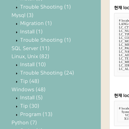
Trouble Shooting
(1)
현재 lo
Mysql
(3)
# locale
Migration
(1)
LANG=
LC_CT
Install
(1)
LC_NU
LC_TI
LC_CO
Trouble Shooting
(1)
LC_MO
LC_ME
SQL Server
(11)
LC_PAP
LC_NA
LC_AD
Linux, Unix
(82)
LC_TE
LC_ME
Install
(10)
LC_ID
LC_AL
Trouble Shooting
(24)
Tip
(48)
Windows
(48)
현재 loc
Install
(5)
Tip
(30)
# locale
   Sys
Program
(13)
       
      X
Python
(7)