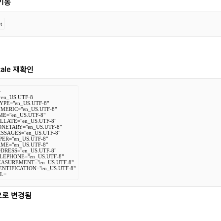
기동
t
cale 재확인


en_US.UTF-8

PE="en_US.UTF-8"

MERIC="en_US.UTF-8"

E="en_US.UTF-8"

LLATE="en_US.UTF-8"

NETARY="en_US.UTF-8"

SSAGES="en_US.UTF-8"

ER="en_US.UTF-8"

ME="en_US.UTF-8"

DRESS="en_US.UTF-8"

LEPHONE="en_US.UTF-8"

ASUREMENT="en_US.UTF-8"

ENTIFICATION="en_US.UTF-8"

L=
로 변경됨