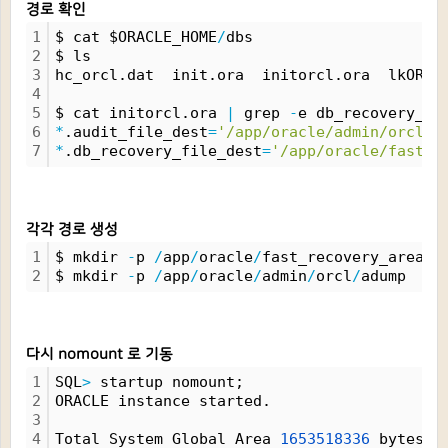
경로 확인
1
$ cat $ORACLE_HOME
/
dbs
2
$ ls
3
hc_orcl.dat  init.ora  initorcl.ora  lkORCL
4
5
$ cat initorcl.ora 
|
 grep 
-
e db_recovery_fi
6
*
.audit_file_dest
=
'/app/oracle/admin/orcl/a
7
*
.db_recovery_file_dest
=
'/app/oracle/fast_r
각각 경로 생성
1
$ mkdir 
-
p 
/
app
/
oracle
/
fast_recovery_area
/
o
2
$ mkdir 
-
p 
/
app
/
oracle
/
admin
/
orcl
/
adump
다시 nomount 로 기동
1
SQL
>
 startup nomount;
2
ORACLE instance started.
3
4
Total System Global Area 
1653518336
 bytes