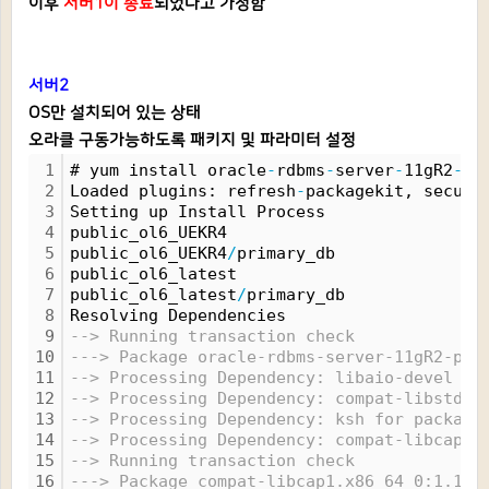
이후
서버1이 종료
되었다고 가정함
서버2
OS만 설치되어 있는 상태
오라클 구동가능하도록 패키지 및 파라미터 설정
1
# yum install oracle
-
rdbms
-
server
-
11gR2
-
pr
2
Loaded plugins: refresh
-
packagekit, securi
3
Setting up Install Process
4
public_ol6_UEKR4                          
5
public_ol6_UEKR4
/
primary_db               
6
public_ol6_latest                         
7
public_ol6_latest
/
primary_db              
8
Resolving Dependencies
9
--> Running transaction check
10
---> Package oracle-rdbms-server-11gR2-pre
11
--> Processing Dependency: libaio-devel fo
12
--> Processing Dependency: compat-libstdc+
13
--> Processing Dependency: ksh for package
14
--> Processing Dependency: compat-libcap1 
15
--> Running transaction check
16
---> Package compat-libcap1.x86_64 0:1.10-