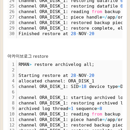
24
channel ORA_DISK_1: restoring datafile 
000
25
channel ORA_DISK_1: restoring datafile 
000
26
channel ORA_DISK_1: reading 
from
 backup pi
27
channel ORA_DISK_1: piece handle
=
/
app
/
orac
28
channel ORA_DISK_1: restored backup piece 
29
channel ORA_DISK_1: restore complete, elap
30
Finished restore at 
28
-
NOV
-
20
아카이브로그 restore
1
RMAN
>
 restore archivelog all;
2
3
Starting restore at 
28
-
NOV
-
20
4
allocated channel: ORA_DISK_1
5
channel ORA_DISK_1: SID
=
18
 device type
=
DIS
6
7
channel ORA_DISK_1: starting archived log 
8
channel ORA_DISK_1: restoring archived log
9
archived log thread
=
1
 sequence
=
8
10
channel ORA_DISK_1: reading 
from
 backup pi
11
channel ORA_DISK_1: piece handle
=
/
app
/
orac
12
channel ORA_DISK_1: restored backup piece 