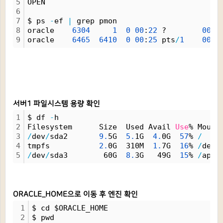
5
OPEN
6
7
$ ps 
-
ef 
|
 grep pmon
8
oracle    
6304
1
0
00
:
22
 ?        
00
:
0
9
oracle    
6465
6410
0
00
:
25
 pts
/
1
00
:
0
서버1 파일시스템 용량 확인
1
$ df 
-
h
2
Filesystem      Size  Used Avail 
Use
% Mount
3
/
dev
/
sda2       
9.
5G  
5.
1G  
4.
0G  
57
% 
/
4
tmpfs           
2.
0G  310M  
1.
7G  
16
% 
/
dev
/
5
/
dev
/
sda3        60G  
8.
3G   49G  
15
% 
/
app
ORACLE_HOME으로 이동 후 엔진 확인
1
$ cd $ORACLE_HOME
2
$ pwd