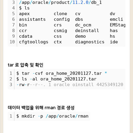
3
/
app
/
oracle
/
product
/
11.
2.
0
/
db_1
4
$ ls
5
apex         clone   cv           dv      
6
assistants   config  dbs          emcli   
7
bin          crs     dc_ocm       EMStage 
8
ccr          csmig   deinstall    has     
9
cdata        css     demo         hs      
10
cfgtoollogs  ctx     diagnostics  ide     
tar 로 압축 및 확인
1
$ tar 
-
cvf ora_home_20201127.tar 
*
2
$ ls 
-
al ora_home_20201127.tar 
3
-
rw
-
r
--r--. 1 oracle oinstall 4425349120 No
데이터 백업을 위해 rman 경로 생성
1
$ mkdir 
-
p 
/
app
/
oracle
/
rman