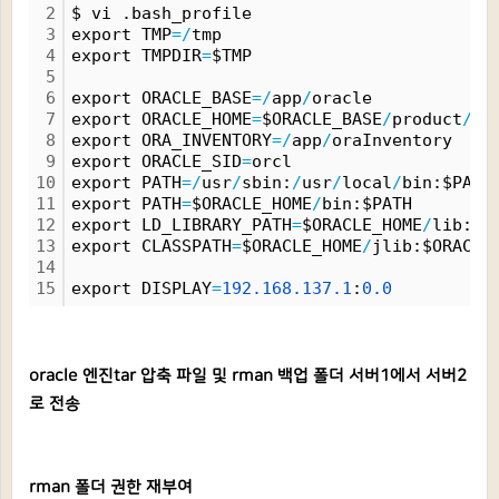
2
$ vi .bash_profile
3
export TMP
=
/
tmp
4
export TMPDIR
=
$TMP
5
6
export ORACLE_BASE
=
/
app
/
oracle
7
export ORACLE_HOME
=
$ORACLE_BASE
/
product
/
11
8
export ORA_INVENTORY
=
/
app
/
oraInventory
9
export ORACLE_SID
=
orcl
10
export PATH
=
/
usr
/
sbin:
/
usr
/
local
/
bin:$PATH
11
export PATH
=
$ORACLE_HOME
/
bin:$PATH
12
export LD_LIBRARY_PATH
=
$ORACLE_HOME
/
lib:
/
l
13
export CLASSPATH
=
$ORACLE_HOME
/
jlib:$ORACLE
14
15
export DISPLAY
=
192.
168.
137.
1
:
0.
0
oracle 엔진tar 압축 파일 및 rman 백업 폴더 서버1에서 서버2
로 전송
rman 폴더 권한 재부여