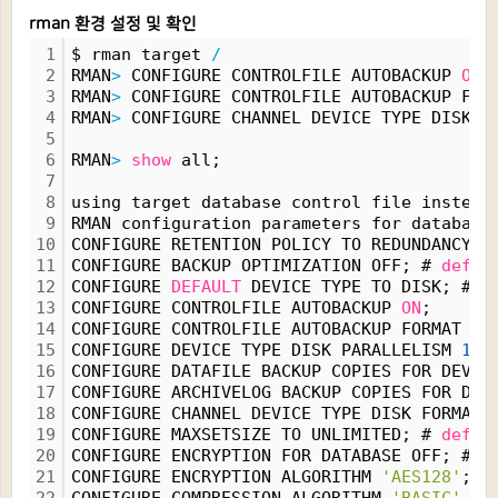
rman 환경 설정 및 확인
1
$ rman target 
/
2
RMAN
>
 CONFIGURE CONTROLFILE AUTOBACKUP 
ON
;
3
RMAN
>
 CONFIGURE CONTROLFILE AUTOBACKUP FOR
4
RMAN
>
 CONFIGURE CHANNEL DEVICE TYPE DISK F
5
6
RMAN
>
show
 all;      
7
8
using target database control file instead
9
RMAN configuration parameters for database
10
CONFIGURE RETENTION POLICY TO REDUNDANCY 
1
11
CONFIGURE BACKUP OPTIMIZATION OFF; # 
defau
12
CONFIGURE 
DEFAULT
 DEVICE TYPE TO DISK; # 
d
13
CONFIGURE CONTROLFILE AUTOBACKUP 
ON
;
14
CONFIGURE CONTROLFILE AUTOBACKUP FORMAT FO
15
CONFIGURE DEVICE TYPE DISK PARALLELISM 
1
 B
16
CONFIGURE DATAFILE BACKUP COPIES FOR DEVIC
17
CONFIGURE ARCHIVELOG BACKUP COPIES FOR DEV
18
CONFIGURE CHANNEL DEVICE TYPE DISK FORMAT 
19
CONFIGURE MAXSETSIZE TO UNLIMITED; # 
defau
20
CONFIGURE ENCRYPTION FOR DATABASE OFF; # 
d
21
CONFIGURE ENCRYPTION ALGORITHM 
'AES128'
; #