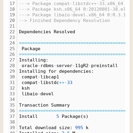
17
---> Package compat-libstdc++-33.x86_64 0:
18
---> Package ksh.x86_64 0:20120801-38.el6_
19
---> Package libaio-devel.x86_64 0:0.3.107
20
--> Finished Dependency Resolution
21
22
Dependencies Resolved
23
24
=
=
=
=
=
=
=
=
=
=
=
=
=
=
=
=
=
=
=
=
=
=
=
=
=
=
=
=
=
=
=
=
=
=
=
=
=
=
=
=
=
=
25
 Package                                  
26
=
=
=
=
=
=
=
=
=
=
=
=
=
=
=
=
=
=
=
=
=
=
=
=
=
=
=
=
=
=
=
=
=
=
=
=
=
=
=
=
=
=
27
Installing:
28
 oracle
-
rdbms
-
server
-
11gR2
-
preinstall     
29
Installing for dependencies:
30
 compat
-
libcap1                           
31
 compat
-
libstdc
+
+
-
33
                      
32
 ksh                                      
33
 libaio
-
devel                             
34
35
Transaction Summary
36
=
=
=
=
=
=
=
=
=
=
=
=
=
=
=
=
=
=
=
=
=
=
=
=
=
=
=
=
=
=
=
=
=
=
=
=
=
=
=
=
=
=
37
Install       
5
 Package(s)
38
39
Total download size: 
995
 k