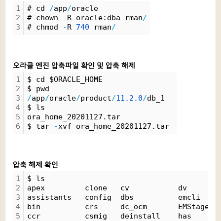
1
# cd 
/
app
/
oracle
2
# chown 
-
R oracle:dba rman
/
3
# chmod 
-
R 
740
 rman
/
오라클 엔진 압축파일 확인 및 압축 해제
1
$ cd $ORACLE_HOME
2
$ pwd
3
/
app
/
oracle
/
product
/
11.
2.
0
/
db_1
4
$ ls
5
ora_home_20201127.tar
6
$ tar 
-
xvf ora_home_20201127.tar 
압축 해제 확인
1
$ ls
2
apex         clone   cv           dv       
3
assistants   config  dbs          emcli    
4
bin          crs     dc_ocm       EMStage  
5
ccr          csmig   deinstall    has      