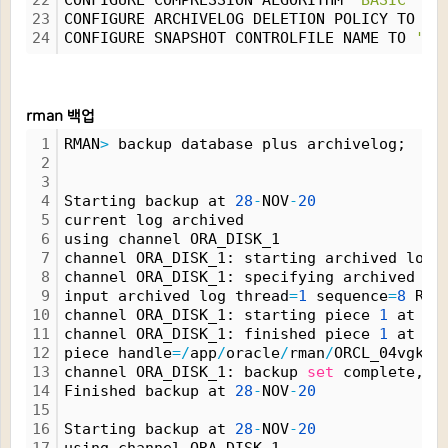
22
CONFIGURE COMPRESSION ALGORITHM 
'BASIC'
 AS
23
CONFIGURE ARCHIVELOG DELETION POLICY TO NO
24
CONFIGURE SNAPSHOT CONTROLFILE NAME TO 
'/a
rman 백업
1
RMAN
>
 backup database plus archivelog;
2
3
4
Starting backup at 
28
-
NOV
-
20
5
current log archived
6
using channel ORA_DISK_1
7
channel ORA_DISK_1: starting archived log 
8
channel ORA_DISK_1: specifying archived lo
9
input archived log thread
=
1
 sequence
=
8
 REC
10
channel ORA_DISK_1: starting piece 
1
 at 
28
11
channel ORA_DISK_1: finished piece 
1
 at 
28
12
piece handle
=
/
app
/
oracle
/
rman
/
ORCL_04vgk4k
13
channel ORA_DISK_1: backup 
set
 complete, e
14
Finished backup at 
28
-
NOV
-
20
15
16
Starting backup at 
28
-
NOV
-
20