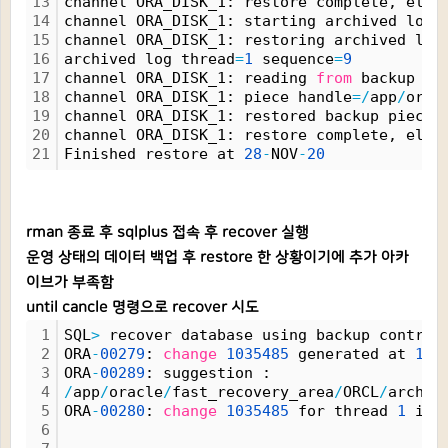
13
channel ORA_DISK_1: restore complete, elap
14
channel ORA_DISK_1: starting archived log 
15
channel ORA_DISK_1: restoring archived log
16
archived log thread
=
1
 sequence
=
9
17
channel ORA_DISK_1: reading 
from
 backup pi
18
channel ORA_DISK_1: piece handle
=
/
app
/
orac
19
channel ORA_DISK_1: restored backup piece 
20
channel ORA_DISK_1: restore complete, elap
21
Finished restore at 
28
-
NOV
-
20
rman 종료 후 sqlplus 접속 후 recover 실행
운영 상태의 데이터 백업 후 restore 한 상황이기에 추가 아카
이브가 부족함
until cancle 명령으로 recover 시도
1
SQL
>
 recover database using backup control
2
ORA
-
00279
: 
change
1035485
 generated at 
11
/
3
ORA
-
00289
: suggestion :
4
/
app
/
oracle
/
fast_recovery_area
/
ORCL
/
archiv
5
ORA
-
00280
: 
change
1035485
 for thread 
1
 is 
6