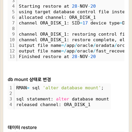
3
4
Starting restore at 
28
-
NOV
-
20
5
using target database control file instead
6
allocated channel: ORA_DISK_1
7
channel ORA_DISK_1: SID
=
17
 device type
=
DIS
8
9
channel ORA_DISK_1: restoring control file
10
channel ORA_DISK_1: restore complete, elap
11
output file name
=
/
app
/
oracle
/
oradata
/
orcl
/
12
output file name
=
/
app
/
oracle
/
fast_recovery
13
Finished restore at 
28
-
NOV
-
20
db mount 상태로 변경
1
RMAN
>
 sql 
'alter database mount'
;
2
3
sql statement: 
alter
 database mount
4
released channel: ORA_DISK_1
데이터 restore