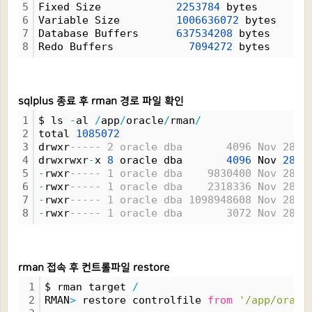
5
Fixed Size            
2253784
 bytes
6
Variable Size         
1006636072
 bytes
7
Database Buffers      
637534208
 bytes
8
Redo Buffers            
7094272
 bytes
sqlplus 종료 후 rman 경로 파일 확인
1
$ ls 
-
al 
/
app
/
oracle
/
rman
/
2
total 
1085072
3
drwxr
----- 2 oracle dba       4096 Nov 28 0
4
drwxrwxr
-
x 
8
 oracle dba       
4096
 Nov 
28
0
5
-
rwxr
----- 1 oracle dba    9830400 Nov 28 0
6
-
rwxr
----- 1 oracle dba    2318336 Nov 28 0
7
-
rwxr
----- 1 oracle dba 1098948608 Nov 28 0
8
-
rwxr
----- 1 oracle dba       3072 Nov 28 0
rman 접속 후 컨트롤파일 restore
1
$ rman target 
/
2
RMAN
>
 restore controlfile 
from
'/app/oracl