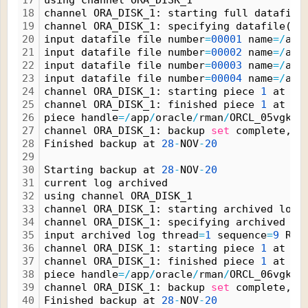
17
using channel ORA_DISK_1
18
channel ORA_DISK_1: starting full datafile
19
channel ORA_DISK_1: specifying datafile(s)
20
input datafile file number
=
00001
 name
=
/
app
21
input datafile file number
=
00002
 name
=
/
app
22
input datafile file number
=
00003
 name
=
/
app
23
input datafile file number
=
00004
 name
=
/
app
24
channel ORA_DISK_1: starting piece 
1
 at 
28
25
channel ORA_DISK_1: finished piece 
1
 at 
28
26
piece handle
=
/
app
/
oracle
/
rman
/
ORCL_05vgk4k
27
channel ORA_DISK_1: backup 
set
 complete, e
28
Finished backup at 
28
-
NOV
-
20
29
30
Starting backup at 
28
-
NOV
-
20
31
current log archived
32
using channel ORA_DISK_1
33
channel ORA_DISK_1: starting archived log 
34
channel ORA_DISK_1: specifying archived lo
35
input archived log thread
=
1
 sequence
=
9
 REC
36
channel ORA_DISK_1: starting piece 
1
 at 
28
37
channel ORA_DISK_1: finished piece 
1
 at 
28
38
piece handle
=
/
app
/
oracle
/
rman
/
ORCL_06vgk4k
39
channel ORA_DISK_1: backup 
set
 complete, e
40
Finished backup at 
28
-
NOV
-
20