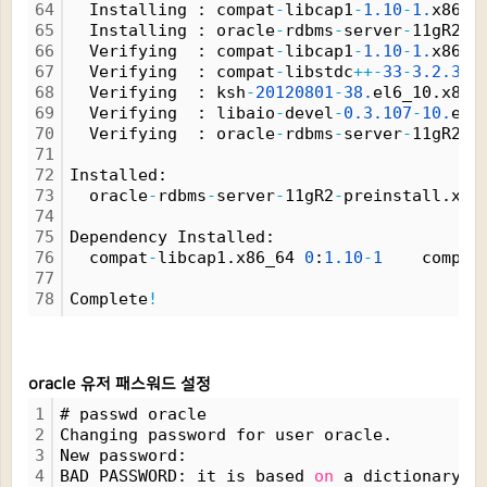
64
  Installing : compat
-
libcap1
-
1.
10
-
1.
x86_6
65
  Installing : oracle
-
rdbms
-
server
-
11gR2
-
p
66
  Verifying  : compat
-
libcap1
-
1.
10
-
1.
x86_6
67
  Verifying  : compat
-
libstdc
+
+
-
33
-
3.
2.
3
-
6
68
  Verifying  : ksh
-
20120801
-
38.
el6_10.x86_
69
  Verifying  : libaio
-
devel
-
0.
3.
107
-
10.
el6
70
  Verifying  : oracle
-
rdbms
-
server
-
11gR2
-
p
71
72
Installed:
73
  oracle
-
rdbms
-
server
-
11gR2
-
preinstall.x86
74
75
Dependency Installed:
76
  compat
-
libcap1.x86_64 
0
:
1.
10
-
1
    compat
77
78
Complete
!
oracle 유저 패스워드 설정
1
# passwd oracle
2
Changing password for user oracle.
3
New password: 
4
BAD PASSWORD: it is based 
on
 a dictionary w