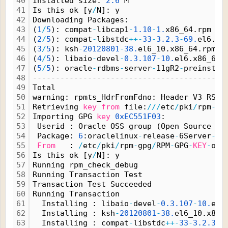
40
Installed size: 
2.
6
 M
41
Is this ok [y
/
N]: y
42
Downloading Packages:
43
(
1
/
5
): compat
-
libcap1
-
1.
10
-
1.
x86_64.rpm   
44
(
2
/
5
): compat
-
libstdc
+
+
-
33
-
3.
2.
3
-
69.
el6.x8
45
(
3
/
5
): ksh
-
20120801
-
38.
el6_10.x86_64.rpm  
46
(
4
/
5
): libaio
-
devel
-
0.
3.
107
-
10.
el6.x86_64.
47
(
5
/
5
): oracle
-
rdbms
-
server
-
11gR2
-
preinstal
48
------------------------------------------
49
Total                                     
50
warning: rpmts_HdrFromFdno: Header V3 RSA
/
51
Retrieving 
key
from
 file:
/
/
/
etc
/
pki
/
rpm
-
gp
52
Importing GPG 
key
0xEC551F03
:
53
 Userid : Oracle OSS group (Open Source So
54
 Package: 
6
:oraclelinux
-
release
-
6Server
-
8.
55
From
   : 
/
etc
/
pki
/
rpm
-
gpg
/
RPM
-
GPG
-
KEY
-
ora
56
Is this ok [y
/
N]: y
57
Running rpm_check_debug
58
Running Transaction Test
59
Transaction Test Succeeded
60
Running Transaction
61
  Installing : libaio
-
devel
-
0.
3.
107
-
10.
el6
62
  Installing : ksh
-
20120801
-
38.
el6_10.x86_
63
  Installing : compat
-
libstdc
+
+
-
33
-
3.
2.
3
-
6