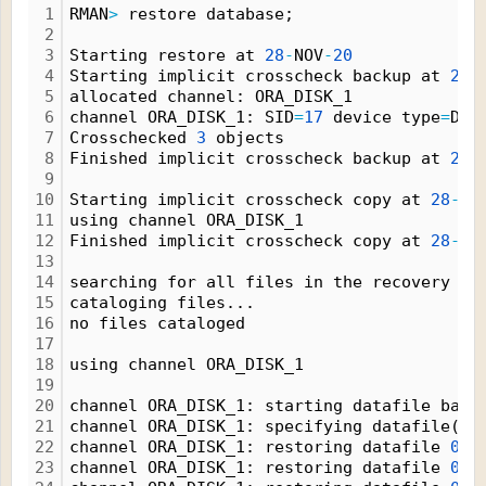
1
RMAN
>
 restore database;
2
3
Starting restore at 
28
-
NOV
-
20
4
Starting implicit crosscheck backup at 
28
-
5
allocated channel: ORA_DISK_1
6
channel ORA_DISK_1: SID
=
17
 device type
=
DIS
7
Crosschecked 
3
 objects
8
Finished implicit crosscheck backup at 
28
-
9
10
Starting implicit crosscheck copy at 
28
-
NO
11
using channel ORA_DISK_1
12
Finished implicit crosscheck copy at 
28
-
NO
13
14
searching for all files in the recovery ar
15
cataloging files...
16
no files cataloged
17
18
using channel ORA_DISK_1
19
20
channel ORA_DISK_1: starting datafile back
21
channel ORA_DISK_1: specifying datafile(s)
22
channel ORA_DISK_1: restoring datafile 
000
23
channel ORA_DISK_1: restoring datafile 
000