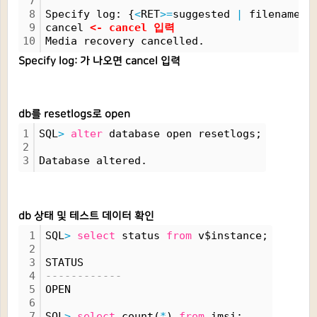
7
8
Specify log: {
<
RET
>
=
suggested 
|
 filename 
|
9
cancel
<
-
 cancel 입력
10
Media recovery cancelled.
Specify log: 가 나오면 cancel 입력
db를 resetlogs로 open
1
SQL
>
alter
 database open resetlogs;
2
3
Database altered.
db 상태 및 테스트 데이터 확인
1
SQL
>
select
 status 
from
 v$instance;
2
3
STATUS
4
------------
5
OPEN
6
7
SQL
>
select
 count(
*
) 
from
 imsi;