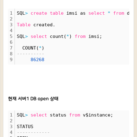
1
SQL
>
create
table
 imsi as 
select
*
from
 dba
2
3
Table
 created.
4
5
SQL
>
select
 count(
*
) 
from
 imsi;
6
7
  COUNT(
*
)
8
----------
9
86268
현재 서버1 DB
open
상태
1
SQL
>
select
 status 
from
 v$instance;
2
3
STATUS
4
------------