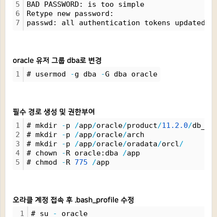
5
BAD PASSWORD: is too simple
6
Retype new password: 
7
passwd: all authentication tokens updated s
oracle 유저 그룹 dba로 변경
1
# usermod 
-
g dba 
-
G dba oracle
필수 경로 생성 및 권한부여
1
# mkdir 
-
p 
/
app
/
oracle
/
product
/
11.
2.
0
/
db_1
2
# mkdir 
-
p 
/
app
/
oracle
/
arch
3
# mkdir 
-
p 
/
app
/
oracle
/
oradata
/
orcl
/
4
# chown 
-
R oracle:dba 
/
app
5
# chmod 
-
R 
775
/
app
오라클 계정 접속 후 .bash_profile 수정
1
# su 
-
 oracle