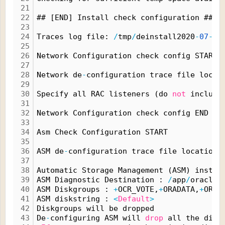
21
22
## [END] Install check configuration ##
23
24
Traces log file: 
/
tmp
/
deinstall2020
-
07
-
10
25
26
Network Configuration check config START
27
28
Network de
-
configuration trace file locat
29
30
Specify all RAC listeners (do 
not
 include
31
32
Network Configuration check config END
33
34
Asm Check Configuration START
35
36
ASM de
-
configuration trace file location:
37
38
Automatic Storage Management (ASM) instan
39
ASM Diagnostic Destination : 
/
app
/
oracle
40
ASM Diskgroups : 
+
OCR_VOTE,
+
ORADATA,
+
ORAF
41
ASM diskstring : 
<
Default
>
42
Diskgroups will be dropped
43
De
-
configuring ASM will 
drop
 all the disk