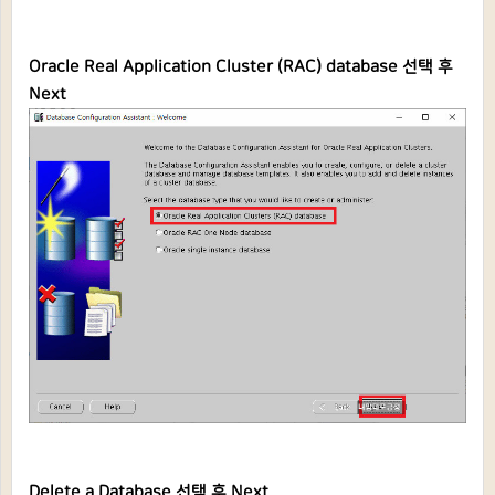
Oracle Real Application Cluster (RAC) database 선택 후
Next
Delete a Database 선택 후 Next