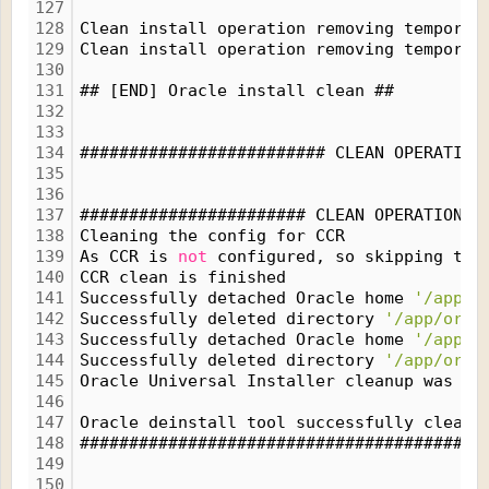
127
128
Clean install operation removing temporar
129
Clean install operation removing temporar
130
131
## [END] Oracle install clean ##
132
133
134
######################### CLEAN OPERATION
135
136
137
####################### CLEAN OPERATION S
138
Cleaning the config for CCR
139
As CCR is 
not
 configured, so skipping the
140
CCR clean is finished
141
Successfully detached Oracle home 
'/app/o
142
Successfully deleted directory 
'/app/orac
143
Successfully detached Oracle home 
'/app/o
144
Successfully deleted directory 
'/app/orac
145
Oracle Universal Installer cleanup was su
146
147
Oracle deinstall tool successfully cleane
148
#########################################
149
150