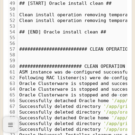
49
## [START] Oracle install clean ##
50
51
Clean install operation removing temporary
52
Clean install operation removing temporary
53
54
## [END] Oracle install clean ##
55
56
57
######################### CLEAN OPERATION 
58
59
60
####################### CLEAN OPERATION SU
61
ASM instance was de
-
configured successfull
62
Following RAC listener(s) were de
-
configur
63
Oracle Clusterware is stopped and successf
64
Oracle Clusterware is stopped and successf
65
Oracle Clusterware is stopped and de
-
confi
66
Successfully detached Oracle home 
'/app/gr
67
Successfully deleted directory 
'/app/grid/
68
Successfully deleted directory 
'/app/oraIn
69
Successfully detached Oracle home 
'/app/gr
70
Successfully deleted directory 
'/app/grid/
71
Successfully deleted directory 
'/app/oraIn
72
Oracle Universal Installer cleanup was suc