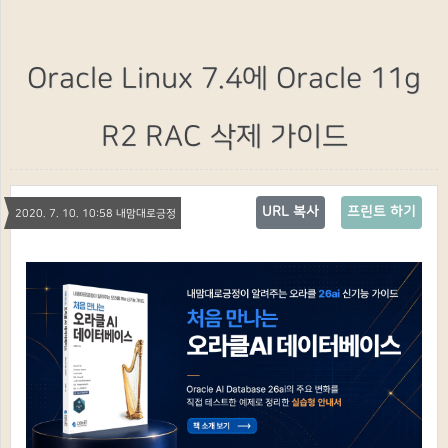
Oracle Linux 7.4에 Oracle 11g
R2 RAC 삭제 가이드
URL 복사
프린트 하기
2020. 7. 10. 10:58 내맘대로긍정