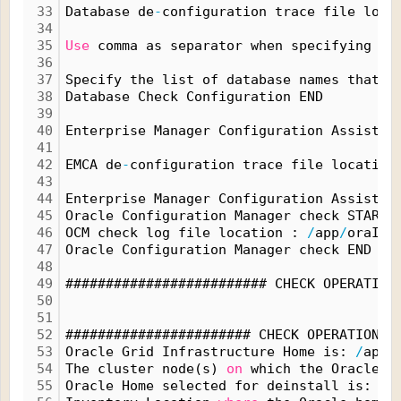
33
Database de
-
configuration trace file loca
34
35
Use
 comma as separator when specifying li
36
37
Specify the list of database names that a
38
Database Check Configuration END
39
40
Enterprise Manager Configuration Assistan
41
42
EMCA de
-
configuration trace file location
43
44
Enterprise Manager Configuration Assistan
45
Oracle Configuration Manager check START
46
OCM check log file location : 
/
app
/
oraInv
47
Oracle Configuration Manager check END
48
49
######################### CHECK OPERATION
50
51
52
####################### CHECK OPERATION S
53
Oracle Grid Infrastructure Home is: 
/
app
/
54
The cluster node(s) 
on
 which the Oracle h
55
Oracle Home selected for deinstall is: 
/
a