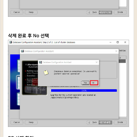
삭제 완료 후 No 선택