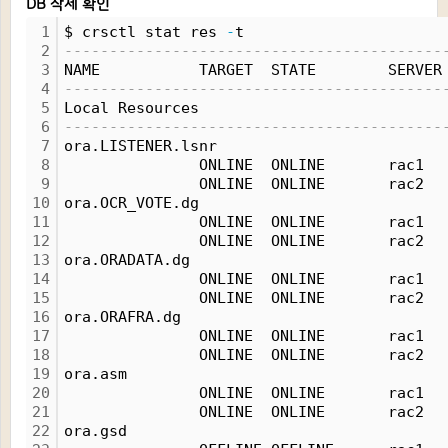
DB 삭제 확인
1
$ crsctl stat res 
-
t
2
------------------------------------------
3
NAME           TARGET  STATE        SERVER
4
------------------------------------------
5
Local Resources
6
------------------------------------------
7
ora.LISTENER.lsnr
8
               ONLINE  ONLINE       rac1  
9
               ONLINE  ONLINE       rac2  
10
ora.OCR_VOTE.dg
11
               ONLINE  ONLINE       rac1  
12
               ONLINE  ONLINE       rac2  
13
ora.ORADATA.dg
14
               ONLINE  ONLINE       rac1  
15
               ONLINE  ONLINE       rac2  
16
ora.ORAFRA.dg
17
               ONLINE  ONLINE       rac1  
18
               ONLINE  ONLINE       rac2  
19
ora.asm
20
               ONLINE  ONLINE       rac1  
21
               ONLINE  ONLINE       rac2  
22
ora.gsd