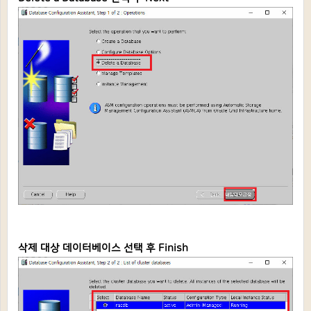
삭제 대상 데이터베이스 선택 후 Finish