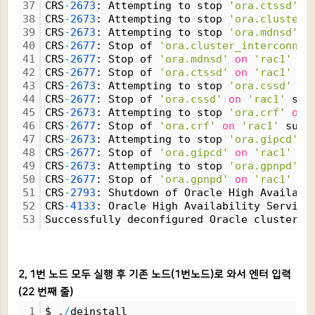
37
CRS
-
2673
: Attempting to stop 
'ora.ctssd'
o
38
CRS
-
2673
: Attempting to stop 
'ora.cluster_
39
CRS
-
2673
: Attempting to stop 
'ora.mdnsd'
o
40
CRS
-
2677
: Stop of 
'ora.cluster_interconnec
41
CRS
-
2677
: Stop of 
'ora.mdnsd'
on
'rac1'
 su
42
CRS
-
2677
: Stop of 
'ora.ctssd'
on
'rac1'
 su
43
CRS
-
2673
: Attempting to stop 
'ora.cssd'
on
44
CRS
-
2677
: Stop of 
'ora.cssd'
on
'rac1'
 suc
45
CRS
-
2673
: Attempting to stop 
'ora.crf'
on
46
CRS
-
2677
: Stop of 
'ora.crf'
on
'rac1'
 succ
47
CRS
-
2673
: Attempting to stop 
'ora.gipcd'
o
48
CRS
-
2677
: Stop of 
'ora.gipcd'
on
'rac1'
 su
49
CRS
-
2673
: Attempting to stop 
'ora.gpnpd'
o
50
CRS
-
2677
: Stop of 
'ora.gpnpd'
on
'rac1'
 su
51
CRS
-
2793
: Shutdown of Oracle High Availabi
52
CRS
-
4133
: Oracle High Availability Service
53
Successfully deconfigured Oracle clusterwa
2, 1번 노드 모두 실행 후 기존 노드(1번노드)로 와서 엔터 입력
(22 번째 줄)
1
$ .
/
deinstall