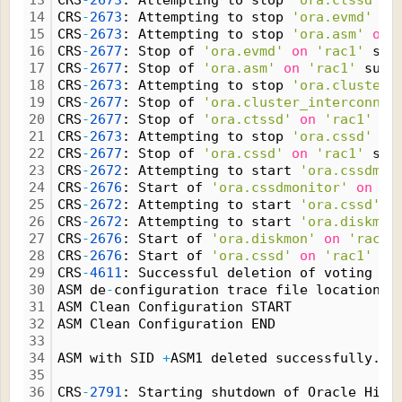
14
CRS
-
2673
: Attempting to stop 
'ora.evmd'
on
15
CRS
-
2673
: Attempting to stop 
'ora.asm'
on
16
CRS
-
2677
: Stop of 
'ora.evmd'
on
'rac1'
 suc
17
CRS
-
2677
: Stop of 
'ora.asm'
on
'rac1'
 succ
18
CRS
-
2673
: Attempting to stop 
'ora.cluster_
19
CRS
-
2677
: Stop of 
'ora.cluster_interconnec
20
CRS
-
2677
: Stop of 
'ora.ctssd'
on
'rac1'
 su
21
CRS
-
2673
: Attempting to stop 
'ora.cssd'
on
22
CRS
-
2677
: Stop of 
'ora.cssd'
on
'rac1'
 suc
23
CRS
-
2672
: Attempting to start 
'ora.cssdmon
24
CRS
-
2676
: Start of 
'ora.cssdmonitor'
on
'r
25
CRS
-
2672
: Attempting to start 
'ora.cssd'
o
26
CRS
-
2672
: Attempting to start 
'ora.diskmon
27
CRS
-
2676
: Start of 
'ora.diskmon'
on
'rac1'
28
CRS
-
2676
: Start of 
'ora.cssd'
on
'rac1'
 su
29
CRS
-
4611
: Successful deletion of voting di
30
ASM de
-
configuration trace file location: 
31
ASM Clean Configuration START
32
ASM Clean Configuration END
33
34
ASM with SID 
+
ASM1 deleted successfully. C
35
36
CRS
-
2791
: Starting shutdown of Oracle High