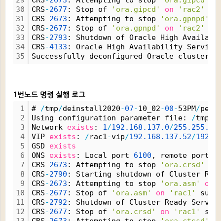
30
CRS
-
2677
: Stop of 
'ora.gipcd'
on
'rac2'
 su
31
CRS
-
2673
: Attempting to stop 
'ora.gpnpd'
o
32
CRS
-
2677
: Stop of 
'ora.gpnpd'
on
'rac2'
 su
33
CRS
-
2793
: Shutdown of Oracle High Availabi
34
CRS
-
4133
: Oracle High Availability Service
35
Successfully deconfigured Oracle clusterwa
1번노드 명령 실행 로그
1
# 
/
tmp
/
deinstall2020
-
07
-
10_02
-
00
-
53PM
/
perl
2
Using configuration parameter file: 
/
tmp
/
d
3
Network 
exists
: 
1
/
192.
168.
137.
0
/
255.
255.
25
4
VIP 
exists
: 
/
rac1
-
vip
/
192.
168.
137.
52
/
192.
1
5
GSD 
exists
6
ONS 
exists
: Local port 
6100
, remote port 
6
7
CRS
-
2673
: Attempting to stop 
'ora.crsd'
on
8
CRS
-
2790
: Starting shutdown of Cluster Rea
9
CRS
-
2673
: Attempting to stop 
'ora.asm'
on
10
CRS
-
2677
: Stop of 
'ora.asm'
on
'rac1'
 succ
11
CRS
-
2792
: Shutdown of Cluster Ready Servic
12
CRS
-
2677
: Stop of 
'ora.crsd'
on
'rac1'
 suc
13
CRS
-
2673
: Attempting to stop 
'ora.ctssd'
o