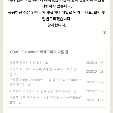
제가 현재 또는 과거에 재직했던 기업의 공식 입장이나 의견을
대변하지 않습니다.
궁금하신 점은 언제든지 댓글이나 메일로 남겨 주세요. 확인 후
답변드리겠습니다.
감사합니다.
'
ORACLE
>
Admin
' 카테고리의 다른 글
오라클 메모리 관련 정리
2020.01.28
(8)
오라클 10g에서 sga 메모리 및 프로세스 변경 방
2020.01.28
법
(2)
오라클 Table Compress 기능 중 oltp와 advanced
2019.11.22
옵션 차이점
(0)
외부에서 오라클 db가 접속 안될 때 확인사항
2019.11.19
(0)
오라클 다른 포트 리스너 설정(로컬리스너 설정)(RAC
2019.10.17
포함)
(2)