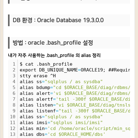
DB 환
경 : Oracle Database 19.3.0.0
방법 :
oracle .bash_profile 설정
내가 자주 사용하는 .bash_profile 의 alias 정리
1
$ cat .bash_profile 
2
export DB_UNIQUE_NAME
=
ORACLE19; ##Require
3
stty erase ^H 
4
alias ss
=
"sqlplus / as sysdba"
5
alias bdump
=
"cd $ORACLE_BASE/diag/rdbms/${
6
alias alert
=
'vi $ORACLE_BASE/diag/rdbms/${
7
alias alertf
=
'tail -300f $ORACLE_BASE/diag
8
alias listen
=
"vi $ORACLE_BASE/diag/tnslsnr
9
alias listenf
=
"tail -300f $ORACLE_BASE/dia
10
alias ss
=
"sqlplus / as sysdba"
11
alias imsi
=
"sqlplus imsi/imsi"
12
alias min
=
'cd /home/oracle/script/min_sql'
13
alias dbs
=
'cd $ORACLE_HOME/dbs'