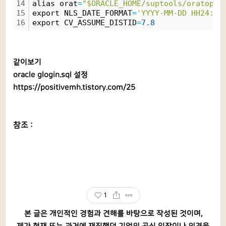
14
alias orat
=
"$ORACLE_HOME/suptools/oratop/o
15
export NLS_DATE_FORMAT
=
'YYYY-MM-DD HH24:MI
16
export CV_ASSUME_DISTID
=
7.
8
같이보기
oracle glogin.sql 설정
https://positivemh.tistory.com/25
참조 :
1
본 글은 개인적인 경험과 견해를 바탕으로 작성된 것이며,