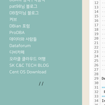
12
-
pat98님 블로그
13
-
14
-
DB장이님 블로그
15
-
커브
16
-
17
-
DBian 포럼
18
-
ProDBA
19
-
20
-
데이터와 사람들
21
-
Dataforum
22
-
23
-
디비카페
24
-
오라클 클라우드 여행
25
-
SK C&C TECH BLOG
26
-
27
-
Cent OS Download
28
29
D
30
/
/
31
=
32
 
33
=
34
I