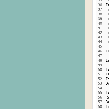
35
 
36
I
37
 
38
 
39
 
40
 
41
 
42
 
43
 
44
 
45
46
T
47
=
48
I
49
50
T
51
I
52
I
53
D
54
-
55
T
56
R
57
R
58
T