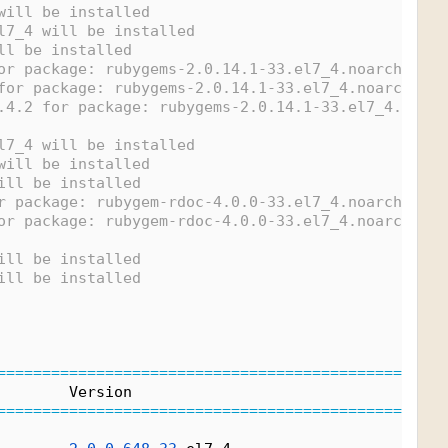
will be installed
l7_4 will be installed
ll be installed
or package: rubygems-2.0.14.1-33.el7_4.noarch
for package: rubygems-2.0.14.1-33.el7_4.noarch
.4.2 for package: rubygems-2.0.14.1-33.el7_4.noarc
l7_4 will be installed
will be installed
ill be installed
r package: rubygem-rdoc-4.0.0-33.el7_4.noarch
or package: rubygem-rdoc-4.0.0-33.el7_4.noarch
ill be installed
ill be installed
=
=
=
=
=
=
=
=
=
=
=
=
=
=
=
=
=
=
=
=
=
=
=
=
=
=
=
=
=
=
=
=
=
=
=
=
=
=
=
=
=
=
=
=
=
=
=
=
=
=
        Version                               Repo
=
=
=
=
=
=
=
=
=
=
=
=
=
=
=
=
=
=
=
=
=
=
=
=
=
=
=
=
=
=
=
=
=
=
=
=
=
=
=
=
=
=
=
=
=
=
=
=
=
=