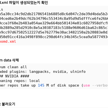
md.xml 파일이 생성되었는지 확인
ls
b5a30cc34c9d2db21706541b6885d8c6d047c2de39d4bda5b2
34ced6e2b49dcf62b34796c553434c8a95d9d5dfffce6fe26b
9cce3f60e2b483a054ae329e664bb501434e01c6027958dfcf
3b2889a285d2910c8e5a30387183c5188e9606d61ba62c865c
e9cc97d67502512227d5e762779e30ac3482150a2b20883e0d
d50d91cc416a3498f898cc298d64fc34b345c5cea9a5877493
pomd.xml
m data 삭제
yum clean all
aded plugins: langpacks, nvidia, ulninfo
## NVIDIA ####
eaning repos: local
her repos take up 
145
 M of disk space (
use
--verbo
ist 불러오기