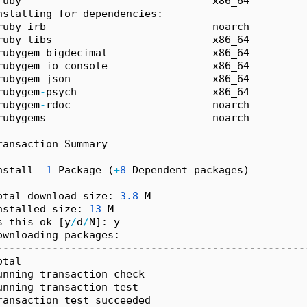
ruby                               x86_64         
nstalling for dependencies:
ruby
-
irb                           noarch         
ruby
-
libs                          x86_64         
rubygem
-
bigdecimal                 x86_64         
rubygem
-
io
-
console                 x86_64         
rubygem
-
json                       x86_64         
rubygem
-
psych                      x86_64         
rubygem
-
rdoc                       noarch         
rubygems                           noarch         
ransaction Summary
=
=
=
=
=
=
=
=
=
=
=
=
=
=
=
=
=
=
=
=
=
=
=
=
=
=
=
=
=
=
=
=
=
=
=
=
=
=
=
=
=
=
=
=
=
=
=
=
=
=
nstall  
1
 Package (
+
8
 Dependent packages)
otal download size: 
3.
8
 M
nstalled size: 
13
 M
s this ok [y
/
d
/
N]: y
ownloading packages:
--------------------------------------------------
otal                                              
unning transaction check
unning transaction test
ransaction test succeeded