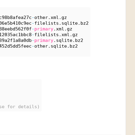
c98b8afea27c
-
other.xml.gz
06e5b410c9ec
-
filelists.sqlite.bz2
88eebd562f0f
-
primary
.xml.gz
12035ac1bbc8
-
filelists.xml.gz
39a2f1a8a0db
-
primary
.sqlite.bz2
452d5dd5feec
-
other.sqlite.bz2
se for details)