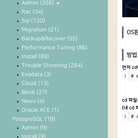
Admin
(356)
Rac
(34)
Sql
(120)
Migration
(21)
OS환경
Backup&Recover
(55)
Performance Tuning
(86)
방법 
Install
(89)
Trouble Shooting
(284)
먼저 c
Exadata
(3)
1
# 
Cloud
(13)
Book
(27)
cd 파
News
(4)
(내 cd 
Oracle ACE
(1)
1
# 
PostgreSQL
(19)
Admin
(9)
Install
(9)