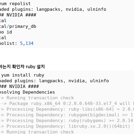
yum repolist
aded plugins: langpacks, nvidia, ulninfo
## NVIDIA ####
cal                                               
cal
/
primary_db                                    
po id                                             
cal                                               
polist: 
5
,
134
하는지 확인차 ruby 설치
 yum install ruby
oaded plugins: langpacks, nvidia, ulninfo
### NVIDIA ####
esolving Dependencies
-> Running transaction check
--> Package ruby.x86_64 0:2.0.0.648-33.el7_4 will 
-> Processing Dependency: ruby-libs(x86-64) = 2.0.
-> Processing Dependency: rubygem(bigdecimal) >= 1
-> Processing Dependency: ruby(rubygems) >= 2.0.14
-> Processing Dependency: libruby.so.2.0()(64bit) 
-> Running transaction check