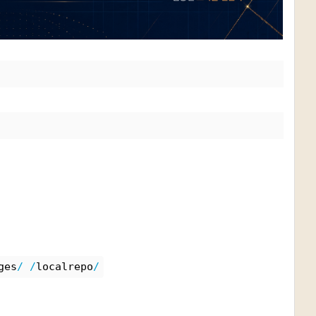
ges
/
/
localrepo
/