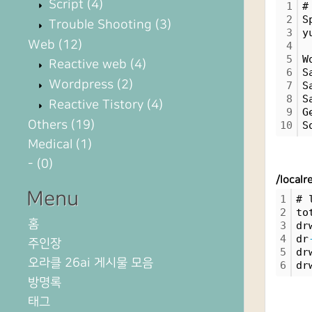
Script
(4)
1
#
2
S
Trouble Shooting
(3)
3
y
Web
(12)
4
5
W
Reactive web
(4)
6
S
Wordpress
(2)
7
S
8
S
Reactive Tistory
(4)
9
G
Others
(19)
10
S
Medical
(1)
-
(0)
/loca
Menu
1
# 
2
to
홈
3
dr
4
dr
주인장
5
dr
오라클 26ai 게시물 모음
6
dr
방명록
태그