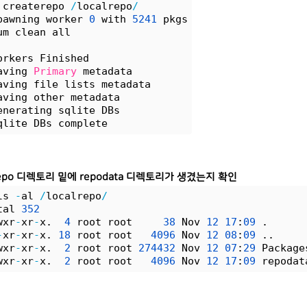
 createrepo 
/
localrepo
/
pawning worker 
0
 with 
5241
 pkgs
um clean all
orkers Finished
aving 
Primary
 metadata
aving file lists metadata
aving other metadata
enerating sqlite DBs
qlite DBs complete
lrepo 디렉토리 밑에 repodata 디렉토리가 생겼는지 확인
ls 
-
al 
/
localrepo
/
tal 
352
wxr
-
xr
-
x.  
4
 root root     
38
 Nov 
12
17
:
09
 .
-
xr
-
xr
-
x. 
18
 root root   
4096
 Nov 
12
08
:
09
 ..
wxr
-
xr
-
x.  
2
 root root 
274432
 Nov 
12
07
:
29
 Package
wxr
-
xr
-
x.  
2
 root root   
4096
 Nov 
12
17
:
09
 repodat