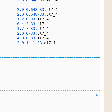
        
2.
0.
0.
648
-
33.
el7_4                    loca
        
2.
0.
0.
648
-
33.
el7_4                    loca
        
2.
0.
0.
648
-
33.
el7_4                    loca
        
1.
2.
0
-
33.
el7_4                        loca
        
0.
4.
2
-
33.
el7_4                        loca
        
1.
7.
7
-
33.
el7_4                        loca
        
2.
0.
0
-
33.
el7_4                        loca
        
4.
0.
0
-
33.
el7_4                        loca
        
2.
0.
14.
1
-
33.
el7_4                     loca
=
=
=
=
=
=
=
=
=
=
=
=
=
=
=
=
=
=
=
=
=
=
=
=
=
=
=
=
=
=
=
=
=
=
=
=
=
=
=
=
=
=
=
=
=
=
=
=
=
=
--------------------------------------------------
                                          
163
 MB
/
s