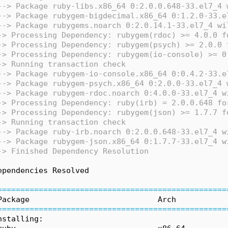
--> Package ruby-libs.x86_64 0:2.0.0.648-33.el7_4 
--> Package rubygem-bigdecimal.x86_64 0:1.2.0-33.e
--> Package rubygems.noarch 0:2.0.14.1-33.el7_4 wi
-> Processing Dependency: rubygem(rdoc) >= 4.0.0 f
-> Processing Dependency: rubygem(psych) >= 2.0.0 
-> Processing Dependency: rubygem(io-console) >= 0
-> Running transaction check
--> Package rubygem-io-console.x86_64 0:0.4.2-33.e
--> Package rubygem-psych.x86_64 0:2.0.0-33.el7_4 
--> Package rubygem-rdoc.noarch 0:4.0.0-33.el7_4 w
-> Processing Dependency: ruby(irb) = 2.0.0.648 fo
-> Processing Dependency: rubygem(json) >= 1.7.7 f
-> Running transaction check
--> Package ruby-irb.noarch 0:2.0.0.648-33.el7_4 w
--> Package rubygem-json.x86_64 0:1.7.7-33.el7_4 w
-> Finished Dependency Resolution
ependencies Resolved
=
=
=
=
=
=
=
=
=
=
=
=
=
=
=
=
=
=
=
=
=
=
=
=
=
=
=
=
=
=
=
=
=
=
=
=
=
=
=
=
=
=
=
=
=
=
=
=
=
=
Package                            Arch           
=
=
=
=
=
=
=
=
=
=
=
=
=
=
=
=
=
=
=
=
=
=
=
=
=
=
=
=
=
=
=
=
=
=
=
=
=
=
=
=
=
=
=
=
=
=
=
=
=
=
nstalling: