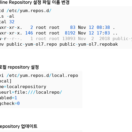
line Repository 설정 파일 이름 변경
cd 
/
etc
/
yum.repos.d
/
ls 
-
al
tal 
32
wxr
-
xr
-
x.   
2
 root root    
83
 Nov 
12
08
:
38
 .
wxr
-
xr
-
x. 
146
 root root  
8192
 Nov 
12
17
:
03
 ..
w
-
r
--r--.   1 root root 13093 Nov  2  2018 public-
mv public
-
yum
-
ol7.repo public
-
yum
-
ol7.repobak 
컬 repository 설정
vi 
/
etc
/
yum.repos.d
/
local.repo 
ocal]
me
=
localrepository
seurl
=
file:
/
/
/
localrepo
/
abled
=
1
gcheck
=
0
Repository 업데이트