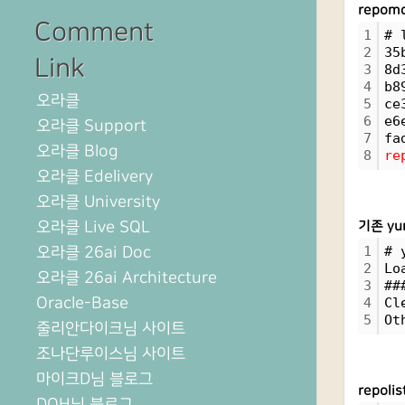
repo
Comment
1
# 
2
35
Link
3
8d
4
b8
오라클
5
ce
6
e6
오라클 Support
7
fa
오라클 Blog
8
re
오라클 Edelivery
오라클 University
오라클 Live SQL
기존 yu
오라클 26ai Doc
1
# 
2
Lo
오라클 26ai Architecture
3
##
Oracle-Base
4
Cl
5
Ot
줄리안다이크님 사이트
조나단루이스님 사이트
마이크D님 블로그
repol
DOH님 블로그