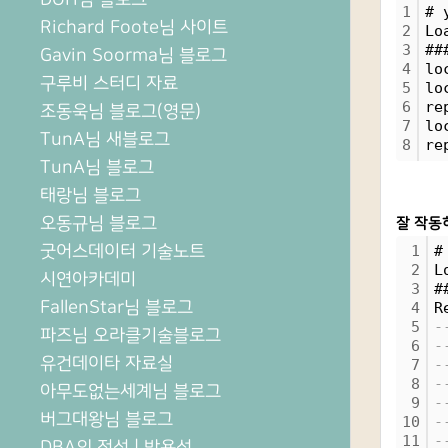
1
# 
Richard Foote님 사이트
2
Lo
3
##
Gavin Soorma님 블로그
4
lo
구루비 스터디 자료
5
lo
6
re
조동욱님 블로그(영문)
7
lo
TunA님 새블로그
8
re
TunA님 블로그
태랑님 블로그
오동규님 블로그
잘 작동
굿어스데이터 기술노트
1
#
2
L
시연아카데미
3
#
FallenStar님 블로그
4
R
5
-
파즈님 오라클기술블로그
6
-
유건데이타 자료실
7
-
8
-
아무도없는세계님 블로그
9
-
버그대왕님 블로그
10
-
11
-
DBA의 정석 | 박용석