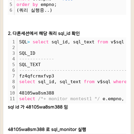
5
order
by
 empno;
6
(쿼리 실행중..)
2. 다른세션에서 해당 쿼리 sql_id 확인
1
SQL
>
select
 sql_id, sql_text 
from
 v$sql 
wh
2
3
SQL_ID
4
-------------
5
SQL_TEXT
6
------------------------------------------
7
fz4qfcrmxfvp3
8
select
 sql_id, sql_text 
from
 v$sql 
where
 s
9
10
48105wa8sm388
11
select
/*+ monitor montest1 */
 e.empno, e.
sql id 가 48105wa8sm388 임
48105wa8sm388 로 sql_monitor 실행