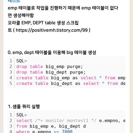
테스트
emp 테이블로 작업을 진행하기 때문에 emp 테이블이 없다
면 생성해야함
오라클 EMP, DE
PT table 생성 스크립
트 (
https://positivemh.tistory.com/99
)
0. emp, dept 테이블을 이용해 big 테이블 생성
1
SQL
>
2
drop
table
 big_emp purge;
3
drop
table
 big_dept purge;
4
create
table
 big_emp as 
select
*
from
 emp c
5
create
table
 big_dept as 
select
*
from
 dept
1. 샘플 쿼리 실행
1
SQL
>
2
select
/*+ monitor montest1 */
 e.empno, e.e
3
from
 big_emp e, big_dept d 
4
where
 e.empno 
>
=
7800