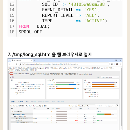
13
         SQL_ID 
=
>
'48105wa8sm388'
,
14
         EVENT_DETAIL 
=
>
'YES'
,
15
         REPORT_LEVEL 
=
>
'ALL'
, 
16
         TYPE         
=
>
'ACTIVE'
) 
17
FROM
   DUAL;
18
SPOOL OFF
7. /tmp/long_sql.htm 을 웹 브라우저로 열기