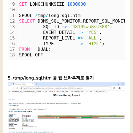
9
SET
 LONGCHUNKSIZE 
1000000
10
11
SPOOL 
/
tmp
/
long_sql.htm
12
SELECT
 DBMS_SQL_MONITOR.REPORT_SQL_MONITOR
13
         SQL_ID 
=
>
'48105wa8sm388'
,
14
         EVENT_DETAIL 
=
>
'YES'
,
15
         REPORT_LEVEL 
=
>
'ALL'
, 
16
         TYPE         
=
>
'HTML'
) 
17
FROM
   DUAL;
18
SPOOL OFF
5. /tmp/long_sql.htm 을 웹 브라우저로 열기