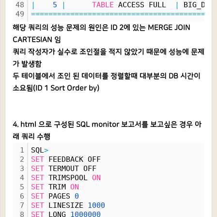
48
|
5
|
TABLE
 ACCESS FULL  
|
 BIG_DEP
49
=
=
=
=
=
=
=
=
=
=
=
=
=
=
=
=
=
=
=
=
=
=
=
=
=
=
=
=
=
=
=
=
=
=
=
=
=
=
=
=
=
=
해당 쿼리의 성능 문제의 원인은 ID 2에 있는 MERGE JOIN
CARTESIAN 임
쿼리 작성자가 실수로 조인절을 적지 않았기 때문에 성능에 문제
가 발생함
두 테이블에서 조인 된 데이터를 정렬할때 대부분의 DB 시간이
소요됨(ID 1 Sort Order by)
4. h
tml 으로 구성된 SQL monitor 보고서를 보고싶은 경우 아
래 쿼리 수행
1
SQL
>
2
SET
 FEEDBACK OFF
3
SET
 TERMOUT OFF
4
SET
 TRIMSPOOL 
ON
5
SET
 TRIM 
ON
6
SET
 PAGES 
0
7
SET
 LINESIZE 
1000
8
SET
 LONG 
1000000