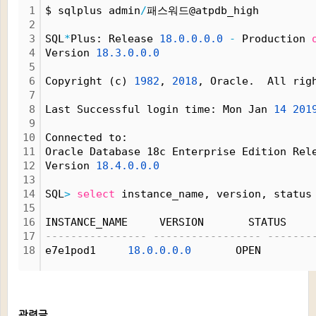
1
$ sqlplus admin
/
패스워드@atpdb_high
2
3
SQL
*
Plus: Release 
18.
0.
0.
0.
0
-
 Production 
4
Version 
18.
3.
0.
0.
0
5
6
Copyright (c) 
1982
, 
2018
, Oracle.  All rig
7
8
Last Successful login time: Mon Jan 
14
201
9
10
Connected to:
11
Oracle Database 18c Enterprise Edition Rel
12
Version 
18.
4.
0.
0.
0
13
14
SQL
>
select
 instance_name, version, status
15
16
INSTANCE_NAME     VERSION       STATUS
17
---------------- ----------------- -------
18
e7e1pod1     
18.
0.
0.
0.
0
       OPEN
관련글