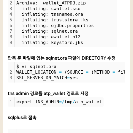
2
Archive:  wallet_ATPDB.zip
3
  inflating: cwallet.sso             
4
  inflating: tnsnames.ora            
5
  inflating: truststore.jks          
6
  inflating: ojdbc.properties        
7
  inflating: sqlnet.ora              
8
  inflating: ewallet.p12             
9
  inflating: keystore.jks
압축 푼 파일에 있는 sqlnet.ora 파일에 DIRECTORY 수정
1
$ vi sqlnet.ora 
2
WALLET_LOCATION 
=
 (SOURCE 
=
 (METHOD 
=
 file)
3
SSL_SERVER_DN_MATCH
=
yes
tns admin 경로를 atp_wallet 경로로 지정
1
export TNS_ADMIN
=
/
tmp
/
atp_wallet
sqlplus로 접속