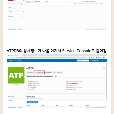
ATPDB의 상세정보가 나옴 여기서 Service Console로 들어감