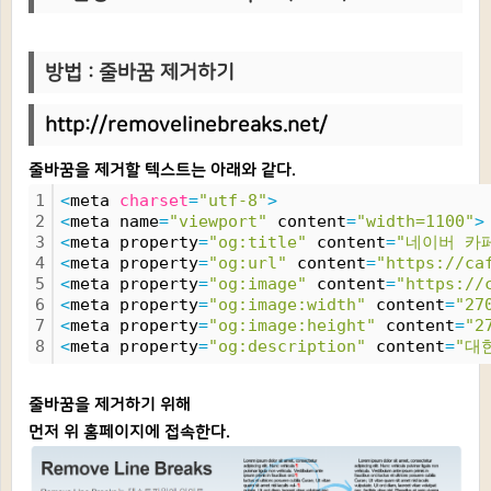
방법 :
줄바꿈 제거하기
http://removelinebreaks.net/
줄바꿈을 제거할 텍스트는 아래와 같다.
1
<
meta 
charset
=
"utf-8"
>
2
<
meta name
=
"viewport"
 content
=
"width=1100"
>
3
<
meta property
=
"og:title"
 content
=
"네이버 카
4
<
meta property
=
"og:url"
 content
=
"https://ca
5
<
meta property
=
"og:image"
 content
=
"https://
6
<
meta property
=
"og:image:width"
 content
=
"27
7
<
meta property
=
"og:image:height"
 content
=
"2
8
<
meta property
=
"og:description"
 content
=
"대
줄바꿈을 제거하기 위해
먼저 위 홈페이지에 접속한다.