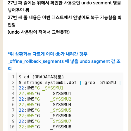
27번 째 줄에는 위에서 확인한 사용중인 undo segment 명을
넣어주면 됨
27번 째 줄 내용은 이번 테스트에서 안넣어도 복구 가능함을 확
인함
(undo 사용량이 적어서 그런듯함)
*위 상황과는 다르게 이미 db가 내려간 경우
_offine_rollback_segments 에 넣을 undo segment 값 조
회
1
$ cd {ORADATA경로}
2
$ strings system01.dbf 
|
 grep _SYSSMU 
|
 cu
3
22
;HW5
"G _SYSSMU1
4
22;HW5"
G    _SYSSMU1
5
22
;HW5
"G    _SYSSMU2
6
22;HW5"
G    _SYSSMU4
7
22
;HW5
"G    _SYSSMU5
8
22;HW5"
G    _SYSSMU6
9
22
;HW5
"G    _SYSSMU7
10
22;HW5"
G    _SYSSMU8