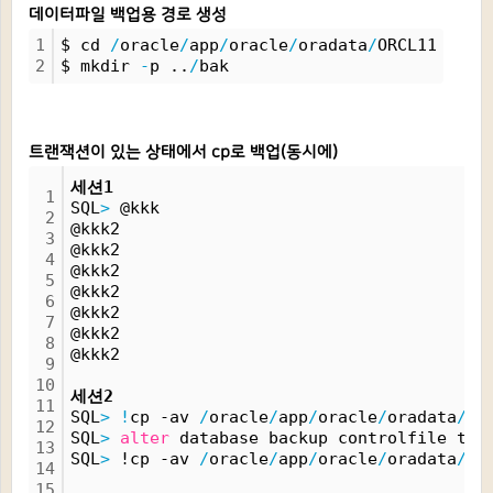
데이터파일 백업용 경로 생성
1
$ cd 
/
oracle
/
app
/
oracle
/
oradata
/
ORCL11
2
$ mkdir 
-
p ..
/
bak
트랜잭션이 있는 상태에서 cp로 백업(동시에)
세션1
1
SQL
>
 @kkk
2
@kkk2
3
@kkk2
4
@kkk2
5
@kkk2
6
@kkk2
7
@kkk2
8
@kkk2
9
10
세션2
11
SQL
>
!
cp -av 
/
oracle
/
app
/
oracle
/
oradata
/
OR
12
SQL
>
alter
 database backup controlfile to 
13
SQL
>
 !cp -av
/
oracle
/
app
/
oracle
/
oradata
/
ba
14
15