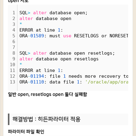
open 시도
1
SQL
>
alter
 database open;
2
alter
 database open
3
*
4
ERROR at line 
1
:
5
ORA
-
01589
: must 
use
 RESETLOGS or NORESETLO
6
7
8
SQL
>
alter
 database open resetlogs;
9
alter
 database open resetlogs
10
*
11
ERROR at line 
1
:
12
ORA
-
01194
: file 
1
 needs more recovery to b
13
ORA
-
01110
: data file 
1
: 
'/oracle/app/oracl
일반 open, resetlogs open 둘다 실패함
해결방법 : 히든파라미터 적용
파라미터 파일 확인