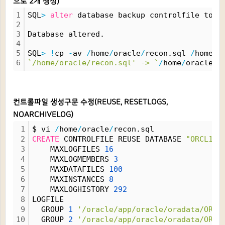
으로 2개 생성)
1
SQL
>
alter
 database backup controlfile to t
2
3
Database altered.
4
5
SQL
>
!
cp 
-
av 
/
home
/
oracle
/
recon.sql 
/
home
/
o
6
`/home/oracle/recon.sql' -> `
/
home
/
oracle
/
r
컨트롤파일 생성구문 수정(REUSE, RESETLOGS,
NOARCHIVELOG)
1
$ vi 
/
home
/
oracle
/
recon.sql
2
CREATE
 CONTROLFILE REUSE DATABASE 
"ORCL11"
3
    MAXLOGFILES 
16
4
    MAXLOGMEMBERS 
3
5
    MAXDATAFILES 
100
6
    MAXINSTANCES 
8
7
    MAXLOGHISTORY 
292
8
LOGFILE
9
  GROUP 
1
'/oracle/app/oracle/oradata/ORCL
10
  GROUP 
2
'/oracle/app/oracle/oradata/ORCL