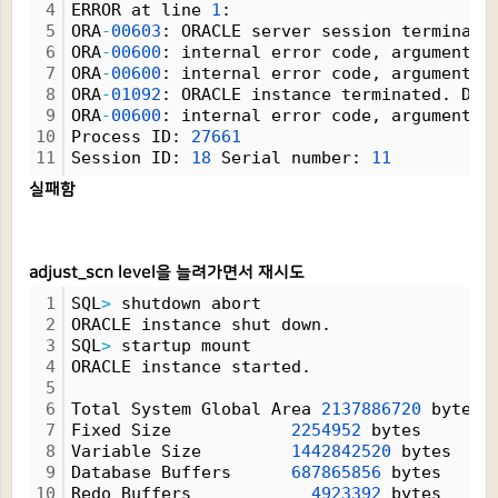
4
ERROR at line 
1
:
5
ORA
-
00603
: ORACLE server session terminate
6
ORA
-
00600
: internal error code, arguments:
7
ORA
-
00600
: internal error code, arguments:
8
ORA
-
01092
: ORACLE instance terminated. Dis
9
ORA
-
00600
: internal error code, arguments:
10
Process ID: 
27661
11
Session ID: 
18
 Serial number: 
11
실패함
adjust_scn level을 늘려가면서 재시도
1
SQL
>
 shutdown abort
2
ORACLE instance shut down.
3
SQL
>
 startup mount
4
ORACLE instance started.
5
6
Total System Global Area 
2137886720
 bytes
7
Fixed Size            
2254952
 bytes
8
Variable Size         
1442842520
 bytes
9
Database Buffers      
687865856
 bytes
10
Redo Buffers            
4923392
 bytes