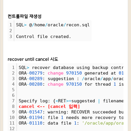
컨트롤파일 재생성
1
SQL
>
 @
/
home
/
oracle
/
recon.sql
2
3
Control file created.
recover until cancel 시도
1
SQL
>
 recover database using backup control
2
ORA
-
00279
: 
change
970150
 generated at 
01
/
2
3
ORA
-
00289
: suggestion : 
/
oracle
/
app
/
oracle
4
ORA
-
00280
: 
change
970150
 for thread 
1
 is i
5
6
7
Specify log: {
<
RET
>
=
suggested 
|
 filename 
|
8
cancel 
<
-- [cancel 입력]
9
ORA
-
01547
: warning: RECOVER succeeded but 
10
ORA
-
01194
: file 
1
 needs more recovery to b
11
ORA
-
01110
: data file 
1
: 
'/oracle/app/oracl
12