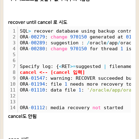
recover until cancel 로 시도
1
SQL
>
 recover database using backup control
2
ORA
-
00279
: 
change
970150
 generated at 
01
/
2
3
ORA
-
00289
: suggestion : 
/
oracle
/
app
/
oracle
4
ORA
-
00280
: 
change
970150
 for thread 
1
 is i
5
6
7
Specify log: {
<
RET
>
=
suggested 
|
 filename 
|
8
cancel 
<
-- [cancel 입력]
9
ORA
-
01547
: warning: RECOVER succeeded but 
10
ORA
-
01194
: file 
1
 needs more recovery to b
11
ORA
-
01110
: data file 
1
: 
'/oracle/app/oracl
12
13
14
ORA
-
01112
: media recovery 
not
 started
cancel도 안됨