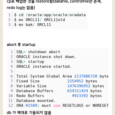
cp로 백업한 것을 restore함(datafile, controlfile만 존재,
redo log는 없음)
1
$ cd 
/
oracle
/
app
/
oracle
/
oradata
2
$ mv ORCL11
/
 ORCL11old
3
$ mv bak
/
 ORCL11
abort 후 startup
1
SQL
>
 shutdown abort
2
ORACLE instance shut down.
3
SQL
>
 startup
4
ORACLE instance started.
5
6
Total System Global Area 
2137886720
 bytes
7
Fixed Size            
2254952
 bytes
8
Variable Size         
1476396952
 bytes
9
Database Buffers      
654311424
 bytes
10
Redo Buffers            
4923392
 bytes
11
Database mounted.
12
ORA
-
01589
: must 
use
 RESETLOGS or NORESETLO
db 가 제대로 기동되지 않음