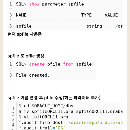
1
SQL
>
show
 parameter spfile
2
3
NAME                     TYPE     VALUE
4
------------------------------------ ------
5
spfile                     string     
/
orac
현재 spfile 사용중
spfile 로 pfile 생성
1
SQL
>
create
 pfile 
from
 spfile;
2
3
File created.
spfile 이름 변경 후 pfile 수정(히든 파라미터 추가)
$ cd $ORACLE_HOME
/
dbs
1
$ mv spfileORCL11.ora spfileORCL11.orabak
2
$ vi initORCL11.ora
3
*
.audit_file_dest
=
'/oracle/app/oracle/admi
4
*
.audit_trail
=
'OS'