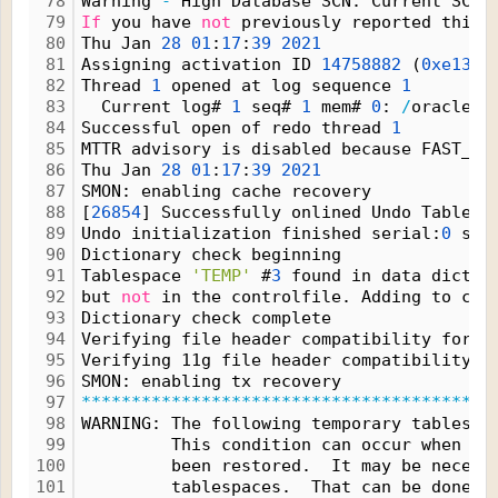
78
Warning 
-
 High Database SCN: Current SCN 
79
If
 you have 
not
 previously reported this 
80
Thu Jan 
28
01
:
17
:
39
2021
81
Assigning activation ID 
14758882
 (
0xe133e
82
Thread 
1
 opened at log sequence 
1
83
  Current log# 
1
 seq# 
1
 mem# 
0
: 
/
oracle
/
a
84
Successful open of redo thread 
1
85
MTTR advisory is disabled because FAST_ST
86
Thu Jan 
28
01
:
17
:
39
2021
87
SMON: enabling cache recovery
88
[
26854
] Successfully onlined Undo Tablesp
89
Undo initialization finished serial:
0
 sta
90
Dictionary check beginning
91
Tablespace 
'TEMP'
 #
3
 found in data dictio
92
but 
not
 in the controlfile. Adding to con
93
Dictionary check complete
94
Verifying file header compatibility for 1
95
Verifying 11g file header compatibility f
96
SMON: enabling tx recovery
97
*
*
*
*
*
*
*
*
*
*
*
*
*
*
*
*
*
*
*
*
*
*
*
*
*
*
*
*
*
*
*
*
*
*
*
*
*
*
*
*
*
98
WARNING: The following temporary tablespa
99
         This condition can occur when a 
100
         been restored.  It may be necess
101
         tablespaces.  That can be done u