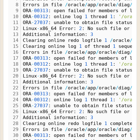
8
Errors in file 
/
oracle
/
app
/
oracle
/
diag
/
rd
9
ORA
-
00313
: open failed for members of log
10
ORA
-
00312
: online log 
1
 thread 
1
: 
'/oracl
11
ORA
-
27037
: unable to obtain file status
12
Linux
-
x86_64 Error: 
2
: No such file or di
13
Additional information: 
3
14
Clearing online redo logfile 
1
/
oracle
/
ap
15
Clearing online log 
1
 of thread 
1
 sequenc
16
Errors in file 
/
oracle
/
app
/
oracle
/
diag
/
rd
17
ORA
-
00313
: open failed for members of log
18
ORA
-
00312
: online log 
1
 thread 
1
: 
'/oracl
19
ORA
-
27037
: unable to obtain file status
20
Linux
-
x86_64 Error: 
2
: No such file or di
21
Additional information: 
3
22
Errors in file 
/
oracle
/
app
/
oracle
/
diag
/
rd
23
ORA
-
00313
: open failed for members of log
24
ORA
-
00312
: online log 
1
 thread 
1
: 
'/oracl
25
ORA
-
27037
: unable to obtain file status
26
Linux
-
x86_64 Error: 
2
: No such file or di
27
Additional information: 
3
28
Clearing online redo logfile 
1
 complete
29
Errors in file 
/
oracle
/
app
/
oracle
/
diag
/
rd
30
ORA
-
00313
: open failed for members of log