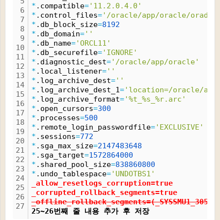
5
*
.compatible
=
'11.2.0.4.0'
6
*
.control_files
=
'/oracle/app/oracle/oradat
7
*
.db_block_size
=
8192
8
*
.db_domain
=
''
9
*
.db_name
=
'ORCL11'
10
*
.db_securefile
=
'IGNORE'
11
*
.diagnostic_dest
=
'/oracle/app/oracle'
12
*
.local_listener
=
''
13
*
.log_archive_dest
=
''
14
*
.log_archive_dest_1
=
'location=/oracle/app
15
*
.log_archive_format
=
'%t_%s_%r.arc'
16
*
.open_cursors
=
300
17
*
.processes
=
500
18
*
.remote_login_passwordfile
=
'EXCLUSIVE'
19
*
.sessions
=
772
20
*
.sga_max_size
=
2147483648
21
*
.sga_target
=
1572864000
22
*
.shared_pool_size
=
838860800
23
*
.undo_tablespace
=
'UNDOTBS1'
24
_allow_resetlogs_corruption
=
true
25
_corrupted_rollback_segments
=
true
26
_offline_rollback_segments=(_SYSSMU1_30541
27
25~26번째 줄 내용 추가 후 저장