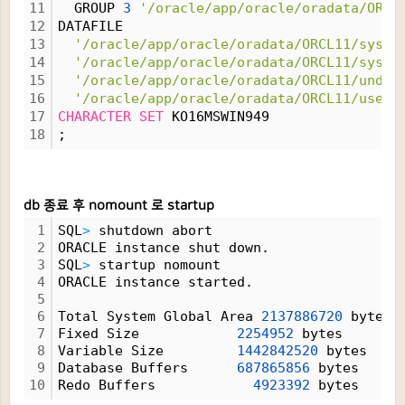
11
  GROUP 
3
'/oracle/app/oracle/oradata/ORCL
12
DATAFILE
13
'/oracle/app/oracle/oradata/ORCL11/syste
14
'/oracle/app/oracle/oradata/ORCL11/sysau
15
'/oracle/app/oracle/oradata/ORCL11/undot
16
'/oracle/app/oracle/oradata/ORCL11/users
17
CHARACTER
SET
 KO16MSWIN949
18
;
db 종료 후 nomount 로 startup
1
SQL
>
 shutdown abort
2
ORACLE instance shut down.
3
SQL
>
 startup nomount
4
ORACLE instance started.
5
6
Total System Global Area 
2137886720
 bytes
7
Fixed Size            
2254952
 bytes
8
Variable Size         
1442842520
 bytes
9
Database Buffers      
687865856
 bytes
10
Redo Buffers            
4923392
 bytes