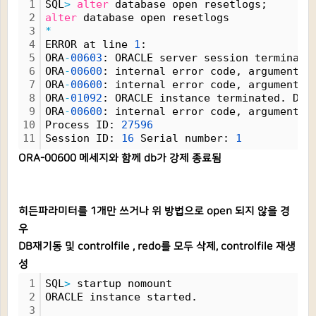
1
SQL
>
alter
 database open resetlogs;
2
alter
 database open resetlogs
3
*
4
ERROR at line 
1
:
5
ORA
-
00603
: ORACLE server session terminate
6
ORA
-
00600
: internal error code, arguments:
7
ORA
-
00600
: internal error code, arguments:
8
ORA
-
01092
: ORACLE instance terminated. Dis
9
ORA
-
00600
: internal error code, arguments:
10
Process ID: 
27596
11
Session ID: 
16
 Serial number: 
1
ORA-00600 메세지와 함께 db가 강제 종료됨
히든파라미터를 1개만 쓰거나 위 방법으로 open 되지 않을 경
우
DB재기동 및 controlfile , redo를 모두 삭제, controlfile 재생
성
1
SQL
>
 startup nomount
2
ORACLE instance started.
3