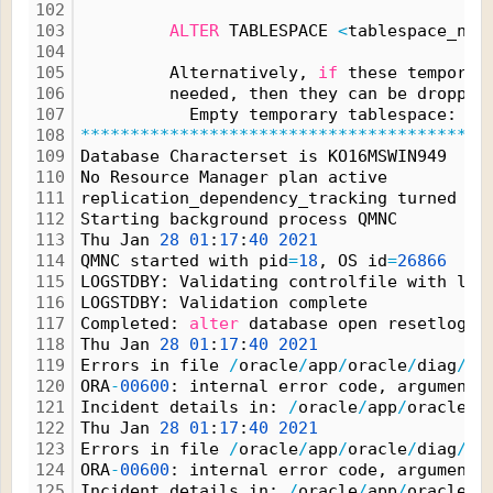
102
103
ALTER
 TABLESPACE 
<
tablespace_nam
104
105
         Alternatively, 
if
 these temporar
106
         needed, then they can be dropped
107
           Empty temporary tablespace: TE
108
*
*
*
*
*
*
*
*
*
*
*
*
*
*
*
*
*
*
*
*
*
*
*
*
*
*
*
*
*
*
*
*
*
*
*
*
*
*
*
*
*
109
Database Characterset is KO16MSWIN949
110
No Resource Manager plan active
111
replication_dependency_tracking turned of
112
Starting background process QMNC
113
Thu Jan 
28
01
:
17
:
40
2021
114
QMNC started with pid
=
18
, OS id
=
26866
115
LOGSTDBY: Validating controlfile with log
116
LOGSTDBY: Validation complete
117
Completed: 
alter
 database open resetlogs
118
Thu Jan 
28
01
:
17
:
40
2021
119
Errors in file 
/
oracle
/
app
/
oracle
/
diag
/
rd
120
ORA
-
00600
: internal error code, arguments
121
Incident details in: 
/
oracle
/
app
/
oracle
/
d
122
Thu Jan 
28
01
:
17
:
40
2021
123
Errors in file 
/
oracle
/
app
/
oracle
/
diag
/
rd
124
ORA
-
00600
: internal error code, arguments
125
Incident details in: 
/
oracle
/
app
/
oracle
/
d