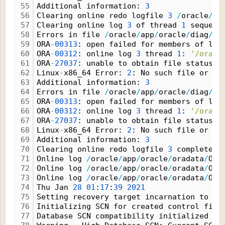
55
Additional information: 
3
56
Clearing online redo logfile 
3
/
oracle
/
ap
57
Clearing online log 
3
 of thread 
1
 sequenc
58
Errors in file 
/
oracle
/
app
/
oracle
/
diag
/
rd
59
ORA
-
00313
: open failed for members of log
60
ORA
-
00312
: online log 
3
 thread 
1
: 
'/oracl
61
ORA
-
27037
: unable to obtain file status
62
Linux
-
x86_64 Error: 
2
: No such file or di
63
Additional information: 
3
64
Errors in file 
/
oracle
/
app
/
oracle
/
diag
/
rd
65
ORA
-
00313
: open failed for members of log
66
ORA
-
00312
: online log 
3
 thread 
1
: 
'/oracl
67
ORA
-
27037
: unable to obtain file status
68
Linux
-
x86_64 Error: 
2
: No such file or di
69
Additional information: 
3
70
Clearing online redo logfile 
3
 complete
71
Online log 
/
oracle
/
app
/
oracle
/
oradata
/
ORC
72
Online log 
/
oracle
/
app
/
oracle
/
oradata
/
ORC
73
Online log 
/
oracle
/
app
/
oracle
/
oradata
/
ORC
74
Thu Jan 
28
01
:
17
:
39
2021
75
Setting recovery target incarnation to 
2
76
Initializing SCN for created control file
77
Database SCN compatibility initialized to