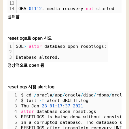
13
14
ORA
-
01112
: media recovery 
not
 started
실패함
resetlogs로 open 시도
1
SQL
>
alter
 database open resetlogs;
2
3
Database altered.
정상적으로 open 됨
resetlogs 시점 alert log
1
$ cd 
/
oracle
/
app
/
oracle
/
diag
/
rdbms
/
orcl11
2
$ tail 
-
f alert_ORCL11.log
3
Thu Jan 
28
01
:
17
:
37
2021
4
alter
 database open resetlogs
5
RESETLOGS is being done without consistan
6
in a corrupted database. The database sho
7
RESETLOGS after incomplete recovery UNTIL