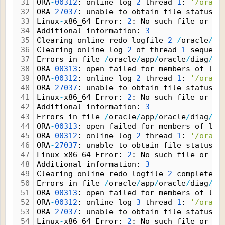
31
ORA
-
00312
: online log 
2
 thread 
1
: 
'/oracl
32
ORA
-
27037
: unable to obtain file status
33
Linux
-
x86_64 Error: 
2
: No such file or di
34
Additional information: 
3
35
Clearing online redo logfile 
2
/
oracle
/
ap
36
Clearing online log 
2
 of thread 
1
 sequenc
37
Errors in file 
/
oracle
/
app
/
oracle
/
diag
/
rd
38
ORA
-
00313
: open failed for members of log
39
ORA
-
00312
: online log 
2
 thread 
1
: 
'/oracl
40
ORA
-
27037
: unable to obtain file status
41
Linux
-
x86_64 Error: 
2
: No such file or di
42
Additional information: 
3
43
Errors in file 
/
oracle
/
app
/
oracle
/
diag
/
rd
44
ORA
-
00313
: open failed for members of log
45
ORA
-
00312
: online log 
2
 thread 
1
: 
'/oracl
46
ORA
-
27037
: unable to obtain file status
47
Linux
-
x86_64 Error: 
2
: No such file or di
48
Additional information: 
3
49
Clearing online redo logfile 
2
 complete
50
Errors in file 
/
oracle
/
app
/
oracle
/
diag
/
rd
51
ORA
-
00313
: open failed for members of log
52
ORA
-
00312
: online log 
3
 thread 
1
: 
'/oracl
53
ORA
-
27037
: unable to obtain file status
54
Linux
-
x86_64 Error: 
2
: No such file or di