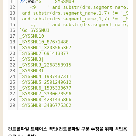
11
22
;HW5
"G    _SYSSMU9
12
    <9    ' and substr(drs.segment_name,1,
13
 and substr(drs.segment_name,1,7) != '_SYS
14
 and substr(drs.segment_name,1,7) != '_SYS
15
    c;    ' and substr(drs.segment_name,1,
16
`Go_SYSSMU1
17
_SYSSMU10
18
_SYSSMU10_87671480
19
_SYSSMU1_3203565367
20
_SYSSMU2_691413377
21
_SYSSMU3|
22
_SYSSMU3_2268358915
23
_SYSSMU3l
24
_SYSSMU4_1937437311
25
_SYSSMU5_2591249612
26
_SYSSMU6_1535330677
27
_SYSSMU7_3330678596
28
_SYSSMU8_4231435866
29
_SYSSMU9_3486775302
컨트롤파일 트레이스 백업(컨트롤파일 구문 수정을 위해 백업용