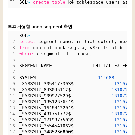
SQL
>
create
table
 k4 tablespace users as 
s
추후 사용할 undo segment 확인
1
SQL
>
2
select
 segment_name, initial_extent, next_
3
from
 dba_rollback_segs a, v$rollstat b
4
where
 a.segment_id 
=
 b.usn;
5
6
SEGMENT_NAME               INITIAL_EXTENT 
7
------------------------------ -----------
8
SYSTEM                       
114688
9
_SYSSMU1_3054177303$               
131072
10
_SYSSMU2_843045112$               
131072
11
_SYSSMU3_909977529$               
131072
12
_SYSSMU4_1351237644$               
131072
13
_SYSSMU5_1648443204$               
131072
14
_SYSSMU6_431751772$               
131072
15
_SYSSMU7_2719377503$               
131072
16
_SYSSMU8_3554541062$               
131072
17
_SYSSMU9_3485266800$               
131072