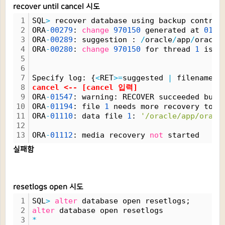
recover until cancel 시도
1
SQL
>
 recover database using backup control
2
ORA
-
00279
: 
change
970150
 generated at 
01
/
2
3
ORA
-
00289
: suggestion : 
/
oracle
/
app
/
oracle
4
ORA
-
00280
: 
change
970150
 for thread 
1
 is i
5
6
7
Specify log: {
<
RET
>
=
suggested 
|
 filename 
|
8
cancel 
<
-- [cancel 입력]
9
ORA
-
01547
: warning: RECOVER succeeded but 
10
ORA
-
01194
: file 
1
 needs more recovery to b
11
ORA
-
01110
: data file 
1
: 
'/oracle/app/oracl
12
13
ORA
-
01112
: media recovery 
not
 started
실패함
resetlogs open 시도
1
SQL
>
alter
 database open resetlogs;
2
alter
 database open resetlogs
3
*