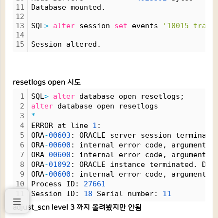
11
Database mounted.
12
13
SQL
>
alter
 session 
set
 events 
'10015 trace
14
15
Session altered.
resetlogs open 시도
1
SQL
>
alter
 database open resetlogs;
2
alter
 database open resetlogs
3
*
4
ERROR at line 
1
:
5
ORA
-
00603
: ORACLE server session terminate
6
ORA
-
00600
: internal error code, arguments:
7
ORA
-
00600
: internal error code, arguments:
8
ORA
-
01092
: ORACLE instance terminated. Dis
9
ORA
-
00600
: internal error code, arguments:
10
Process ID: 
27661
11
Session ID: 
18
 Serial number: 
11
adjust_scn level 3 까지 올려봤지만 안됨