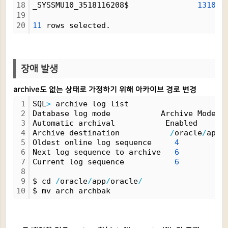
18
_SYSSMU10_3518116208$               
131072
19
20
11
 rows selected.
장애 발생
archive도 없는 상태로 가정하기 위해 아카이브 경로 변경
1
SQL
>
 archive log list
2
Database log mode           Archive Mode
3
Automatic archival           Enabled
4
Archive destination           
/
oracle
/
app
/
5
Oldest online log sequence     
4
6
Next log sequence to archive   
6
7
Current log sequence           
6
8
9
$ cd 
/
oracle
/
app
/
oracle
/
10
$ mv arch archbak