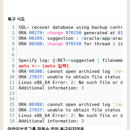
복구 시도
1
SQL
>
 recover database using backup control
2
ORA
-
00279
: 
change
970150
 generated at 
01
/
2
3
ORA
-
00289
: suggestion : 
/
oracle
/
app
/
oracle
4
ORA
-
00280
: 
change
970150
 for thread 
1
 is i
5
6
7
Specify log: {
<
RET
>
=
suggested 
|
 filename 
|
8
auto 
<
-- [auto 입력]
9
ORA
-
00308
: cannot open archived log 
'/orac
10
ORA
-
27037
: unable to obtain file status
11
Linux
-
x86_64 Error: 
2
: No such file or dir
12
Additional information: 
3
13
14
15
ORA
-
00308
: cannot open archived log 
'/orac
16
ORA
-
27037
: unable to obtain file status
17
Linux
-
x86_64 Error: 
2
: No such file or dir
18
Additional information: 
3
아카이브로그를 찾을수 없어 복구되지않음