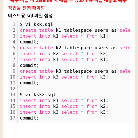
*복구 작업 시 datafile 이 깨질 수 있으니 꼭 백업 해놓고 복구
작업을 진행 해야함
테스트용 sql 파일 생성
1
$ vi kkk.sql
2
create
table
 k1 tablespace users as 
select
3
insert
into
 k1 
select
*
from
 k1;
4
commit;
5
create
table
 k2 tablespace users as 
select
6
insert
into
 k2 
select
*
from
 k2;
7
insert
into
 k1 
select
*
from
 k1;
8
commit;
9
create
table
 k3 tablespace users as 
select
10
insert
into
 k3 
select
*
from
 k3;
11
commit;
12
13
$ vi kkk2.sql
14
insert
into
 k1 
select
*
from
 k1;
15
insert
into
 k2 
select
*
from
 k2;
16
insert
into
 k3 
select
*
from
 k3;
17
commit;