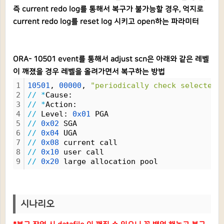
즉 current redo log를 통해서 복구가 불가능할 경우, 억지로
current redo log를 reset log 시키고 open하는 파라미터
ORA- 10501 event를 통해서 adjust scn은 아래와 같은 레벨
이 깨졌을
경우 레벨을 올려가면서 복구하는 방법
1
10501
, 
00000
, 
"periodically check selected 
2
/
/
*
Cause:
3
/
/
*
Action:
4
/
/
 Level: 
0x01
 PGA
5
/
/
0x02
 SGA
6
/
/
0x04
 UGA
7
/
/
0x08
 current call
8
/
/
0x10
 user call
9
/
/
0x20
 large allocation pool
시나리오