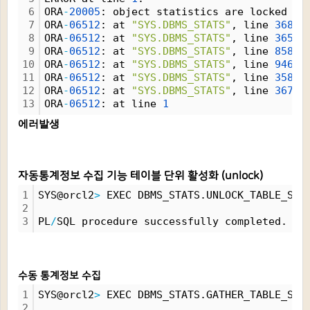
6
ORA
-
20005
: object statistics are locked (s
7
ORA
-
06512
: at 
"SYS.DBMS_STATS"
, line 
36873
8
ORA
-
06512
: at 
"SYS.DBMS_STATS"
, line 
36507
9
ORA
-
06512
: at 
"SYS.DBMS_STATS"
, line 
8582
10
ORA
-
06512
: at 
"SYS.DBMS_STATS"
, line 
9461
11
ORA
-
06512
: at 
"SYS.DBMS_STATS"
, line 
35836
12
ORA
-
06512
: at 
"SYS.DBMS_STATS"
, line 
36716
13
ORA
-
06512
: at line 
1
에러발생
자동통계정보 수집 기능 테이블 단위 활성화 (unlock)
1
SYS@orcl2
>
 EXEC DBMS_STATS.UNLOCK_TABLE_STA
2
3
PL
/
SQL procedure successfully completed.
수동 통계정보 수집
1
SYS@orcl2
>
 EXEC DBMS_STATS.GATHER_TABLE_STA
2