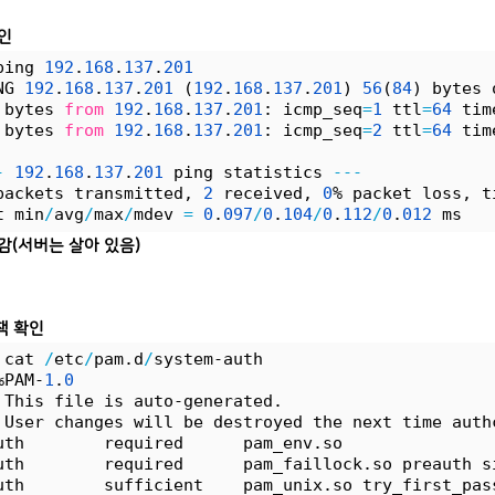
확인
ping 
192
.
168
.
137
.
201
NG 
192
.
168
.
137
.
201
 (
192
.
168
.
137
.
201
) 
56
(
84
) bytes 
 bytes 
from
192
.
168
.
137
.
201
: icmp_seq
=
1
 ttl
=
64
 tim
 bytes 
from
192
.
168
.
137
.
201
: icmp_seq
=
2
 ttl
=
64
 tim
-
192
.
168
.
137
.
201
 ping statistics 
---
packets transmitted, 
2
 received, 
0
% packet loss, t
t min
/
avg
/
max
/
mdev 
=
0
.
097
/
0
.
104
/
0
.
112
/
0
.
012
 ms
 감(서버는 살아 있음)
책 확인
 cat 
/
etc
/
pam.d
/
system-auth
%PAM-
1
.
0
 This file is auto-generated.
 User changes will be destroyed the next time auth
uth        required      pam_env.so
uth        required      pam_faillock.so preauth s
uth        sufficient    pam_unix.so try_first_pas