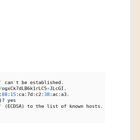
'
 can
'
t be established.
/
ogxCk7dLB6k1rLC5
+
JLcGI.
:
88
:
15
:ca:7d:c2:
38
:ac:a3.
)? yes
'
 (ECDSA) to the list of known hosts.