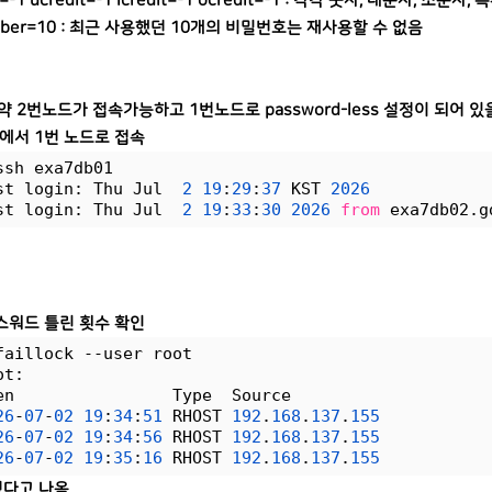
it=-1 ucredit=-1 lcredit=-1 ocredit=-1 : 각각 숫자, 대문자
mber=10 : 최근 사용했던 10개의 비밀번호는 재사용할 수 없음
약 2번노드가 접속가능하고 1번노드로 password-less 설정이 되어 있
에서 1번 노드로 접속
ssh exa7db01
st login: Thu Jul  
2
19
:
29
:
37
 KST 
2026
st login: Thu Jul  
2
19
:
33
:
30
2026
from
 exa7db02.g
스워드 틀린 횟수 확인
faillock --user root
ot:
en                Type  Source                    
26
-
07
-
02
19
:
34
:
51
 RHOST 
192
.
168
.
137
.
155
           
26
-
07
-
02
19
:
34
:
56
 RHOST 
192
.
168
.
137
.
155
           
26
-
07
-
02
19
:
35
:
16
 RHOST 
192
.
168
.
137
.
155
           
렸다고 나옴