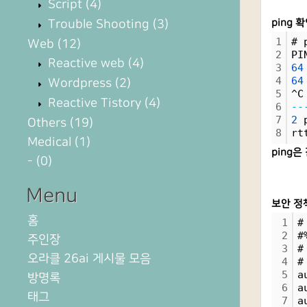
Script
(4)
Trouble Shooting
(3)
ping 
1
# 
Web
(12)
2
PI
Reactive web
(4)
3
64
4
64
Wordpress
(2)
5
^C
Reactive Tistory
(4)
6
--
7
2
 
Others
(19)
8
rt
Medical
(1)
ping은
-
(0)
Menu
보안 정
홈
1
#
2
#
주인장
3
#
오라클 26ai 게시물 모음
4
#
5
a
방명록
6
a
태그
7
a