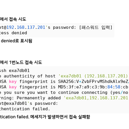
에서 접속 시도
ot@
192
.
168
.
137
.
201
'
s password: [패스워드 입력]
cess denied
s denied로 표시됨
에서 1번노드 접속 시도
ssh exa7db01
e authenticity of host 
'exa7db01 (192.168.137.201)
DSA 
key
 fingerprint is SHA256:V
+
ZvbFPrvMShdkAlx9eZ
DSA 
key
 fingerprint is MD5:3f:e7:a9:c3:9b:
84
:
58
:cb
e you sure you want to continue connecting (yes
/
no
rning: Permanently added 
'exa7db01,192.168.137.201
ot@exa7db01
'
s password:
thentication failed.
ntication failed. 메세지가 발생하면서 접속 실패함