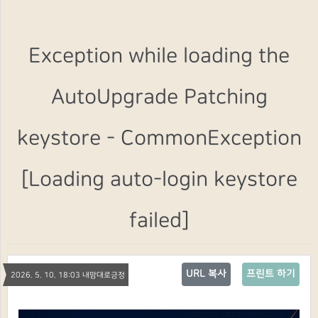
Exception while loading the
AutoUpgrade Patching
keystore - CommonException
[Loading auto-login keystore
failed]
URL 복사
프린트 하기
2026. 5. 10. 18:03 내맘대로긍정