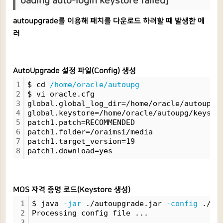
oading auto-login keystore failed]
autoupgrade를 이용해 패치를 다운로드 하려할 때 발생한 에
러
AutoUpgrade 설정 파일(Config) 생성
1
$ cd 
/home/oracle/autoupg
2
$ vi oracle.cfg
3
global.global_log_dir=/home/oracle/autoupg/
4
global.keystore=/home/oracle/autoupg/keysto
5
patch1.patch=RECOMMENDED
6
patch1.folder=/oraimsi/media
7
patch1.target_version=19
8
patch1.download=yes
MOS 자격 증명 로드(Keystore 생성)
1
$ java 
-jar
 ./autoupgrade.jar 
-config
 ./or
2
Processing config file ...
3