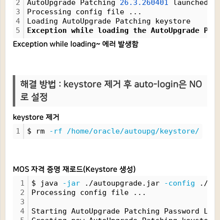
2
AutoUpgrade Patching 
26.3.260401
 launched w
3
Processing config file ...
4
Loading AutoUpgrade Patching keystore
5
Exception while loading the AutoUpgrade Pat
Exception while loading~ 에러 발생함
해결 방법 : keystore 제거 후 auto-login은 NO
로 설정
keystore 제거
1
$ rm 
-rf
/home/oracle/autoupg/keystore/
MOS 자격 증명 재로드(Keystore 생성)
1
$ java 
-jar
 ./autoupgrade.jar 
-config
 ./or
2
Processing config file ...
3
4
Starting AutoUpgrade Patching Password Loa