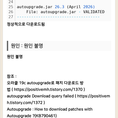
24
25
autoupgrade.jar 
26.3
 (April 
2026)
26
    File: autoupgrade.jar 
-
 VALIDATED
27
-----------------------------------
정상적으로 다운로드됨
원인 : 원인 불명
원인 불명
참조 :
오라클 19c autoupgrade로 패치 다운로드 방
법 (
https://positivemh.tistory.com/1370
)
autoupgrade Download query failed (
https://positivem
h.tistory.com/1372
)
Autoupgrade : How to download patches with
Autoupgrade ?(KB790461)