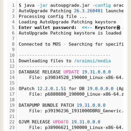
1
$ java 
-jar
 autoupgrade.jar 
-config
 oracle
2
AutoUpgrade Patching 
26.3.260401
 launched 
3
Processing config file ...
4
Loading AutoUpgrade Patching keystore
5
Enter wallet password:  
<<--
 Keystore용 
6
AutoUpgrade Patching keystore is loaded
7
8
Connected to MOS 
-
 Searching for specified
9
10
-----------------------------------
11
Downloading files to 
/oraimsi/media
12
-----------------------------------
13
DATABASE RELEASE 
UPDATE
19.31.0.0.0
14
    File: p39034528_190000_Linux-x86-64.zi
15
16
OPatch 
12.2.0.1.51
 for DB 
19.0.0.0.0
 (Apr 
17
    File: p6880880_190000_Linux-x86-64.zip
18
19
DATAPUMP BUNDLE PATCH 
19.31.0.0.0
20
    File: p39196236_1931000DBRU_Generic.zi
21
22
OJVM RELEASE 
UPDATE
19.31.0.0.0
23
    File: p38906621_190000_Linux-x86-64.zi