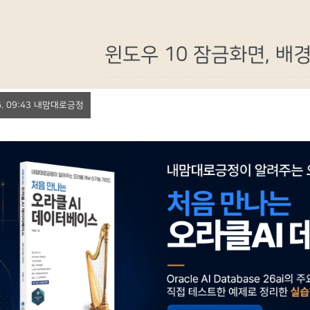
윈도우 10 잠금화면, 배
 26. 09:43 내맘대로긍정