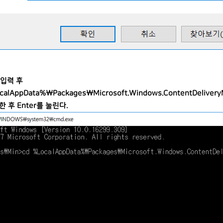
를 입력 후
calAppData%\Packages\Microsoft.Windows.ContentDeliver
 후 Enter를 눌린다.