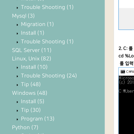
Trouble Shooting
(1)
Mysql
(3)
Migration
(1)
Install
(1)
Trouble Shooting
(1)
2. C: 
SQL Server
(11)
cd %Lo
Linux, Unix
(82)
를 입력한
Install
(10)
Trouble Shooting
(24)
Tip
(48)
Windows
(48)
Install
(5)
Tip
(30)
Program
(13)
Python
(7)