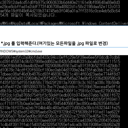
n * *.jpg 를 입력해준다.(여기있는 모든파일을 .jpg 파일로 변경)