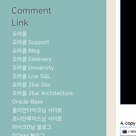
Comment
Link
오라클
오라클 Support
오라클 Blog
오라클 Edelivery
오라클 University
오라클 Live SQL
오라클 26ai Doc
오라클 26ai Architecture
Oracle-Base
줄리안다이크님 사이트
조나단루이스님 사이트
4. co
마이크D님 블로그
DOH님 블로그