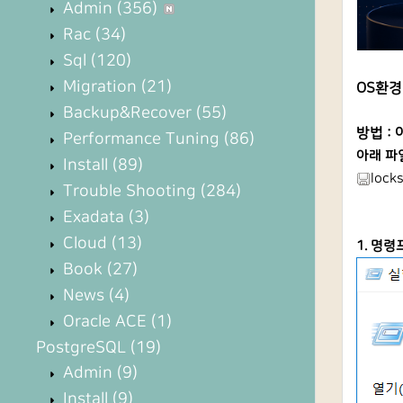
Admin
(356)
Rac
(34)
Sql
(120)
Migration
(21)
OS환경 :
Backup&Recover
(55)
방법 :
Performance Tuning
(86)
아래 파
Install
(89)
lock
Trouble Shooting
(284)
Exadata
(3)
Cloud
(13)
1. 명령
Book
(27)
News
(4)
Oracle ACE
(1)
PostgreSQL
(19)
Admin
(9)
Install
(9)