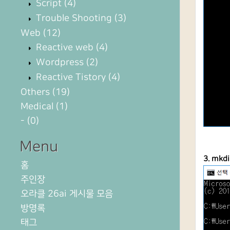
Script
(4)
Trouble Shooting
(3)
Web
(12)
Reactive web
(4)
Wordpress
(2)
Reactive Tistory
(4)
Others
(19)
Medical
(1)
-
(0)
Menu
3. mk
홈
주인장
오라클 26ai 게시물 모음
방명록
태그