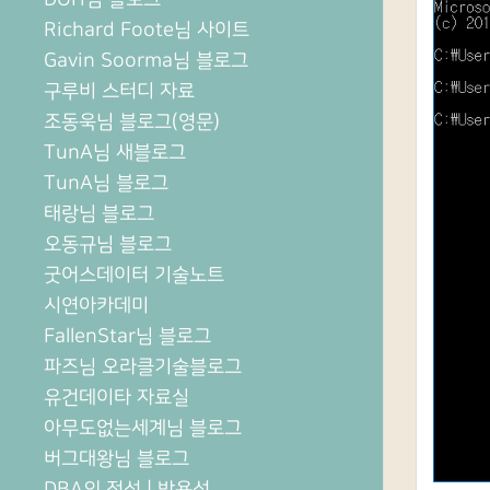
Richard Foote님 사이트
Gavin Soorma님 블로그
구루비 스터디 자료
조동욱님 블로그(영문)
TunA님 새블로그
TunA님 블로그
태랑님 블로그
오동규님 블로그
굿어스데이터 기술노트
시연아카데미
FallenStar님 블로그
파즈님 오라클기술블로그
유건데이타 자료실
아무도없는세계님 블로그
버그대왕님 블로그
DBA의 정석 | 박용석