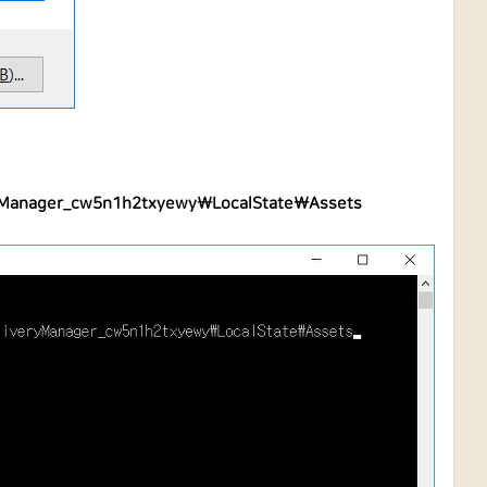
yManager_cw5n1h2txyewy\LocalState\Assets