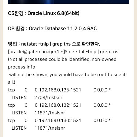
OS환경 : Oracle Linux 6.8(64bit)
DB 환경 : Oracle Database 11.2.0.4 RAC
방법 :
netstat -tnlp | grep tns 으로 확인한다.
[oracle@gatemanager1 ~]$ netstat -tnlp | grep tns
(Not all processes could be identified, non-owned
process info
will not be shown, you would have to be root to see it
all.)
tcp 0 0 192.168.0.135:1521 0.0.0.0:*
LISTEN 2708/tnslsnr
tcp 0 0 192.168.0.132:1521 0.0.0.0:*
LISTEN 11871/tnslsnr
tcp 0 0 192.168.0.130:1521 0.0.0.0:*
LISTEN 11871/tnslsnr