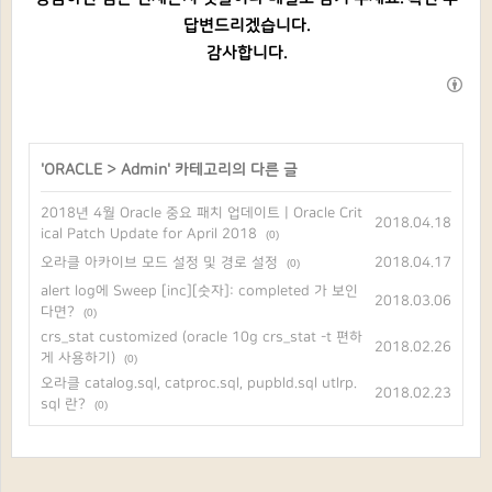
답변드리겠습니다.
감사합니다.
'
ORACLE
>
Admin
' 카테고리의 다른 글
2018년 4월 Oracle 중요 패치 업데이트 | Oracle Crit
2018.04.18
ical Patch Update for April 2018
(0)
오라클 아카이브 모드 설정 및 경로 설정
2018.04.17
(0)
alert log에 Sweep [inc][숫자]: completed 가 보인
2018.03.06
다면?
(0)
crs_stat customized (oracle 10g crs_stat -t 편하
2018.02.26
게 사용하기)
(0)
오라클 catalog.sql, catproc.sql, pupbld.sql utlrp.
2018.02.23
sql 란?
(0)