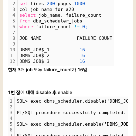
2
set
 lines 
200
 pages 
1000
3
col job_name for a20
4
select
 job_name, failure_count 
5
from
 dba_scheduler_jobs 
6
where
 failure_count 
!=
0;
7
8
JOB_NAME             FAILURE_COUNT
9
--------------------
-------------
10
DBMS_JOB$_1           
16
11
DBMS_JOB$_2           
16
12
DBMS_JOB$_3           
16
현재 3개 job 모두 failure_count가 16임
1번 잡에 대해 disable 후 enable
1
SQL> exec dbms_scheduler.disable('DBMS_JOB$
2
3
PL/SQL procedure successfully completed.
4
5
SQL> exec dbms_scheduler.enable('DBMS_JOB$_
6
7
PL/SQL procedure successfully completed.