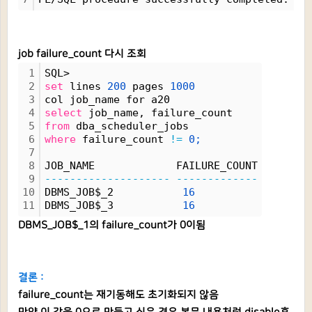
job failure_count 다시 조회
1
SQL> 
2
set
 lines 
200
 pages 
1000
3
col job_name for a20
4
select
 job_name, failure_count 
5
from
 dba_scheduler_jobs 
6
where
 failure_count 
!=
0;
7
8
JOB_NAME             FAILURE_COUNT
9
--------------------
-------------
10
DBMS_JOB$_2           
16
11
DBMS_JOB$_3           
16
DBMS_JOB$_1의 failure_count가 0이됨
결론 :
failure_count는 재기동해도 초기화되지 않음