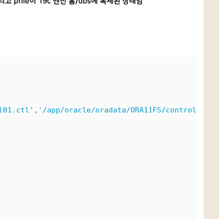
리고 pfile이 19c 엔진 홈/dbs에 복제된 상태임
l01.ctl','/app/oracle/oradata/ORA11FS/control02.ct