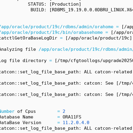
           STATUS: [Production]
            BUILD: [RDBMS_19.19.0.0.0DBRU_LINUX.X6
/app/oracle/product/19c/rdbms/admin/orahome
=
 [/ap
/app/oracle/product/19c/bin/orabasehome
=
 [/app/or
catctlGetOraBaseLogDir 
=
 [/app/oracle/product/19c]
Analyzing file 
/app/oracle/product/19c/rdbms/admin
Log file directory 
=
 [/tmp/cfgtoollogs/upgrade2025
catcon::set_log_file_base_path: ALL catcon-related
catcon::set_log_file_base_path: catcon: See [/tmp/
catcon::set_log_file_base_path: catcon: See [/tmp/
Number
 of Cpus        
=
2
Database Name         
=
 ORA11FS
DataBase Version      
=
11.2.0.4.0
catcon::set_log_file_base_path: ALL catcon-related