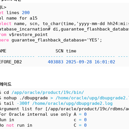
QL>
et
 lines 
200
ol name for a15
elect
 name, scn, to_char(time,'yyyy-mm-dd hh24:mi:
atabase_incarnation# di,guarantee_flashback_databa
rom
 v$restore_point 
here
 guarantee_flashback_database='YES';
AME                   SCN time                    
--------------
----------
-------------------
----
EFORE_DB2          
403883
2025-09-28
16:01:02
그레이드
$ cd 
/app/oracle/product/19c/bin/
$ nohup ./dbupgrade 
>
/home/oracle/upg/dbupgrade2.
$ tail 
-300f
/home/oracle/upg/dbupgrade2.log
Argument list for [/app/oracle/product/19c/rdbms/a
For Oracle internal use only A 
=
0
Run in                       c 
=
0
Do 
not
 run in                C 
=
0