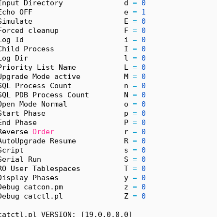
Input Directory              d 
=
0
Echo OFF                     e 
=
1
Simulate                     E 
=
0
Forced cleanup               F 
=
0
Log Id                       i 
=
0
Child Process                I 
=
0
Log Dir                      l 
=
0
Priority List Name           L 
=
0
Upgrade Mode active          M 
=
0
SQL Process Count            n 
=
0
SQL PDB Process Count        N 
=
0
Open Mode Normal             o 
=
0
Start Phase                  p 
=
0
End Phase                    P 
=
0
Reverse 
Order
                r 
=
0
AutoUpgrade Resume           R 
=
0
Script                       s 
=
0
Serial Run                   S 
=
0
RO User Tablespaces          T 
=
0
Display Phases               y 
=
0
Debug catcon.pm              z 
=
0
Debug catctl.pl              Z 
=
0
catctl.pl VERSION: [19.0.0.0.0]