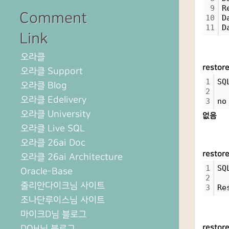
9
R
Comment
10
D
11
D
Link
오라클
resto
오라클 Support
1
SQ
오라클 Blog
2
오라클 Edelivery
3
no
오라클 University
없음
오라클 Live SQL
오라클 26ai Doc
restor
오라클 26ai Architecture
1
SQ
Oracle-Base
2
줄리안다이크님 사이트
3
Re
조나단루이스님 사이트
마이크D님 블로그
DOH님 블로그
restor