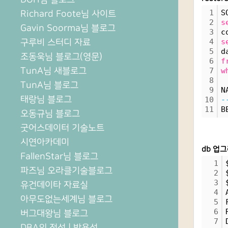
1
S
Richard Foote님 사이트
2
s
Gavin Soorma님 블로그
3
c
구루비 스터디 자료
4
s
5
d
조동욱님 블로그(영문)
6
f
TunA님 새블로그
7
w
8
TunA님 블로그
9
N
태랑님 블로그
10
-
11
B
오동규님 블로그
굿어스데이터 기술노트
시연아카데미
db 업
FallenStar님 블로그
1
파즈님 오라클기술블로그
2
3
유건데이타 자료실
4
아무도없는세계님 블로그
5
6
버그대왕님 블로그
7
DBA의 정석 | 박용석