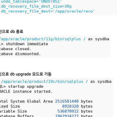
.undo_tablespace='UNDOTBS1'
.db_recovery_file_dest_size=30g
.db_recovery_file_dest='/app/oracle/reco'
진으로 db 종료
/app/oracle/product/11g/bin/sqlplus
/
 as sysdba
L> shutdown immediate
tabase closed.
tabase dismounted.
진으로 db upgrade 모드로 기동
 
/app/oracle/product/19c/bin/sqlplus
/
 as sysdba
QL> startup upgrade
RACLE instance started.
otal System Global Area 
2516581440
 bytes
ixed Size                  
8928320
 bytes
ariable Size             
536870912
 bytes
atabase Buffers         
1962934272
 bytes