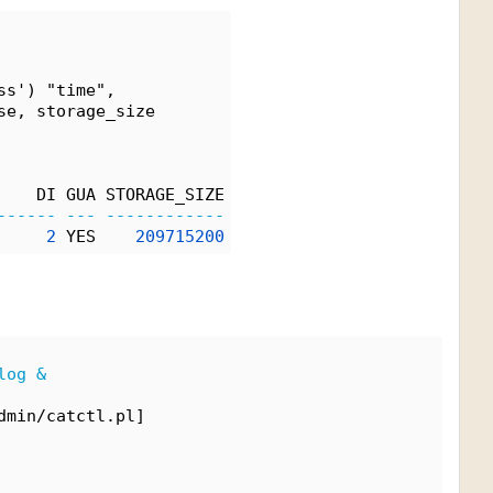
ss') "time", 
se, storage_size 
    DI GUA STORAGE_SIZE
------
---
------------
2
 YES    
209715200
log
&
dmin/catctl.pl]