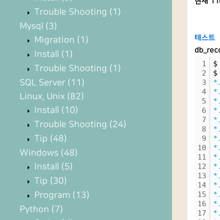
현재 11
Trouble Shooting
(1)
Mysql
(3)
테스트
Migration
(1)
db_rec
Install
(1)
1
$
Trouble Shooting
(1)
2
$
SQL Server
(11)
3
*
4
*
Linux, Unix
(82)
5
*
Install
(10)
6
*
7
*
Trouble Shooting
(24)
8
*
Tip
(48)
9
*
10
*
Windows
(48)
11
*
Install
(5)
12
*
13
*
Tip
(30)
14
*
Program
(13)
15
*
16
*
Python
(7)
17
*