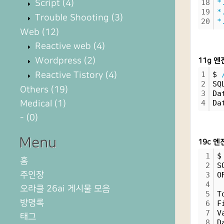
Script
(4)
18
*
19
*
Trouble Shooting
(3)
20
*
Web
(12)
Reactive web
(4)
Wordpress
(2)
11g 엔
Reactive Tistory
(4)
1
$ 
2
SQ
Others
(19)
3
Da
Medical
(1)
4
Da
-
(0)
Menu
19c 엔
1
$
홈
2
S
주인장
3
O
4
오라클 26ai 게시물 모음
5
T
방명록
6
F
7
V
태그
8
D