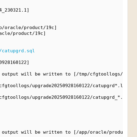
4_230321.1]
p/oracle/product/19c]
acle/product/19c]
/catupgrd.sql
0928160122]
 output will be written to [/tmp/cfgtoollogs/upgra
cfgtoollogs/upgrade20250928160122/catupgrd*.log] f
cfgtoollogs/upgrade20250928160122/catupgrd_*.lst] 
 output will be written to [/app/oracle/product/19