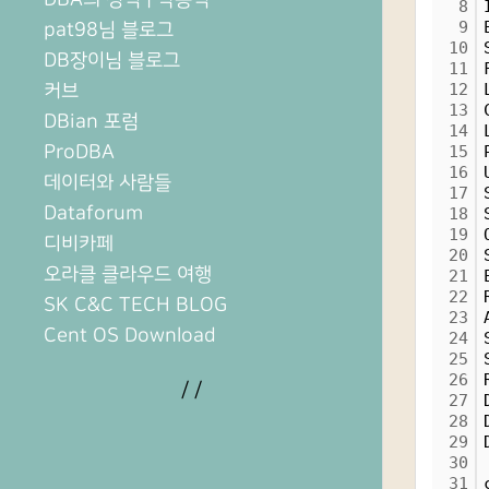
8
9
pat98님 블로그
10
DB장이님 블로그
11
커브
12
13
DBian 포럼
14
ProDBA
15
16
데이터와 사람들
17
Dataforum
18
19
디비카페
20
오라클 클라우드 여행
21
22
SK C&C TECH BLOG
23
Cent OS Download
24
25
26
/
/
27
28
29
30
31