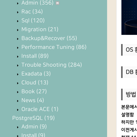
Admin
(356)
Rac
(34)
Sql
(120)
Migration
(21)
Backup&Recover
(55)
Performance Tuning
(86)
OS 환
Install
(89)
Trouble Shooting
(284)
DB 환
Exadata
(3)
Cloud
(13)
Book
(27)
방법 
News
(4)
본문에서는
Oracle ACE
(1)
설명함
PostgreSQL
(19)
하지만 1
Admin
(9)
이전게시물
Install
(9)