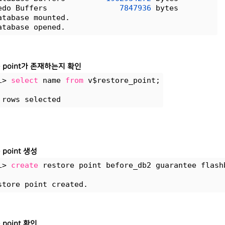
edo Buffers                
7847936
 bytes
atabase mounted.
atabase opened.
re point가 존재하는지 확인
L> 
select
 name 
from
 v$restore_point;
 rows selected
e point 생성
L> 
create
 restore point before_db2 guarantee flash
store point created.
e point 확인