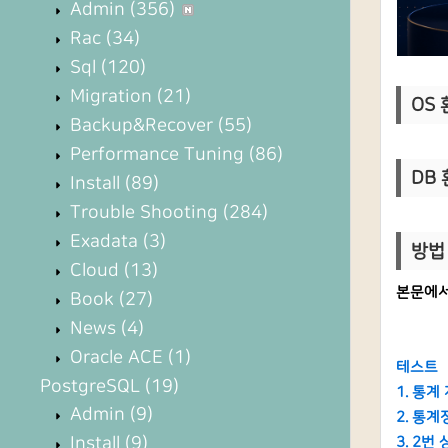
Admin
(356)
Rac
(34)
Sql
(120)
Migration
(21)
OS 환
Backup&Recover
(55)
Performance Tuning
(86)
DB 
Install
(89)
Trouble Shooting
(284)
Exadata
(3)
방법 
Cloud
(13)
본문에서
Book
(27)
News
(4)
Oracle ACE
(1)
테스트
PostgreSQL
(19)
1. 통
Admin
(9)
2. 통계
Install
(9)
3. 2번