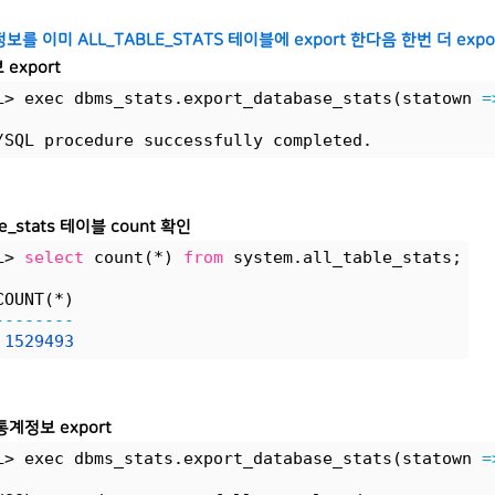
정보를 이미 ALL_TABLE_STATS 테이블에 export 한다음 한번 더 exp
export
L> exec dbms_stats.export_database_stats(statown 
=
/SQL procedure successfully completed.
ble_stats 테이블 count 확인
L> 
select
 count(*) 
from
 system.all_table_stats;
COUNT(*)
--------
1529493
계정보 export
L> exec dbms_stats.export_database_stats(statown 
=