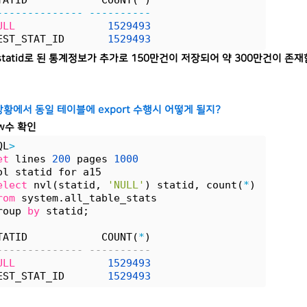
TATID            COUNT(*)
--------------
----------
ULL
1529493
EST_STAT_ID       
1529493
statid로 된 통계정보가 추가로 150만건이 저장되어 약 300만건이 존재
 상황에서 동일 테이블에 export 수행시 어떻게 될지?
ow수 확인
QL
>
et
 lines 
200
 pages 
1000
ol statid for a15
elect
 nvl(statid, 
'NULL'
) statid, count(
*
) 
rom
 system.all_table_stats
roup 
by
 statid;
TATID            COUNT(
*
)
-------------- ----------
ULL
1529493
EST_STAT_ID       
1529493