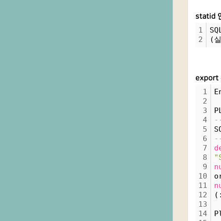
statid
1
SQ
2
(
expor
1
E
2
3
P
4
-
5
S
6
-
7
d
8
"
9
n
10
o
11
n
12
(
13
14
P