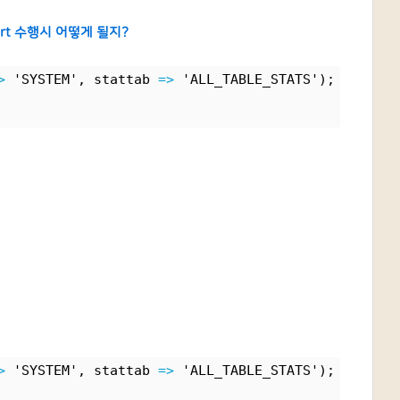
ort 수행시 어떻게 될지?
>
 'SYSTEM', stattab 
=>
 'ALL_TABLE_STATS');
>
 'SYSTEM', stattab 
=>
 'ALL_TABLE_STATS');