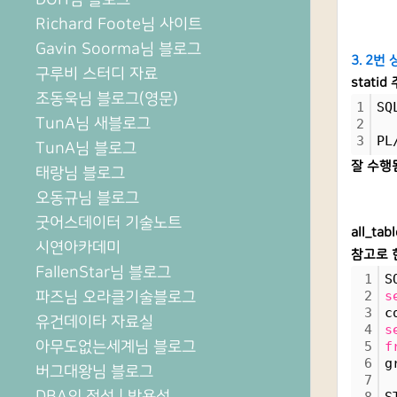
Richard Foote님 사이트
Gavin Soorma님 블로그
3. 2번
구루비 스터디 자료
stati
조동욱님 블로그(영문)
1
SQ
TunA님 새블로그
2
3
PL
TunA님 블로그
잘 수행
태랑님 블로그
오동규님 블로그
굿어스데이터 기술노트
all_ta
시연아카데미
참고로 현
FallenStar님 블로그
1
S
파즈님 오라클기술블로그
2
s
3
c
유건데이타 자료실
4
s
아무도없는세계님 블로그
5
f
6
g
버그대왕님 블로그
7
DBA의 정석 | 박용석