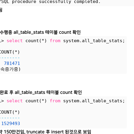
/SQL procedure successfully completed.
됨
 수행중 all_table_stats 테이블 count 확인
L> 
select
 count(*) 
from
 system.all_table_stats;
COUNT(*)
--------
781471
계속증가중)
 완료 후 all_table_stats 테이블 count 확인
L> 
select
 count(*) 
from
 system.all_table_stats;
COUNT(*)
--------
1529493
 150만건임, truncate 후 insert 된것으로 보임