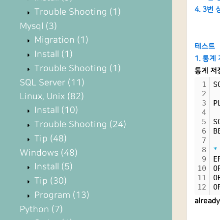
4. 3번
Trouble Shooting
(1)
Mysql
(3)
Migration
(1)
테스트
Install
(1)
1. 통
Trouble Shooting
(1)
통계 저
SQL Server
(11)
1
S
2
Linux, Unix
(82)
3
P
Install
(10)
4
5
S
Trouble Shooting
(24)
6
B
Tip
(48)
7
8
*
Windows
(48)
9
E
Install
(5)
10
O
11
O
Tip
(30)
12
O
Program
(13)
alrea
Python
(7)