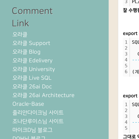
3
PL
Comment
잘 수행
Link
export
오라클
1
SQ
오라클 Support
2
오라클 Blog
3
  
4
--
오라클 Edelivery
5
오라클 University
6
(
오라클 Live SQL
오라클 26ai Doc
오라클 26ai Architecture
export
Oracle-Base
1
SQ
2
줄리안다이크님 사이트
3
  
조나단루이스님 사이트
4
--
5
마이크D님 블로그
그대로 약
DOH님 블로그