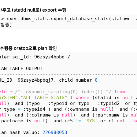
 안주고 (statid null로) export 수행
L> exec dbms_stats.export_database_stats(statown =
실행중)
t 수행중 oratop으로 plan 확인
nter sql_id: 96zsyz4bpbqj7
LAN_TABLE_OUTPUT
--------------------------------------------------
QL_ID  96zsyz4bpbqj7, child number 
0
-------------------------------------
elete
/*+ dynamic_sampling(0) index(t) */
from
SYSTEM"
.
"ALL_TABLE_STATS"
 t 
where
 (statid is 
null
 
ull
)  and (type 
=
 :typeid or type 
=
 :typeid2  or t
r type 
=
 :typeid4 ) and (:ownname is 
null
)  and (:
ull
)  and (:colname is 
null
)  and (:partname is 
nu
:partname is 
null
)  and (c5 
!
=
'SYS'
 or c1 
not
lik
lan hash value: 
226988053