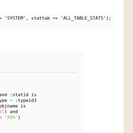
> 'SYSTEM', stattab => 'ALL_TABLE_STATS');
-----------------------------
and :statid is
ype 
=
 :typeid3
objname is
ll
) and
e
'X$%'
)