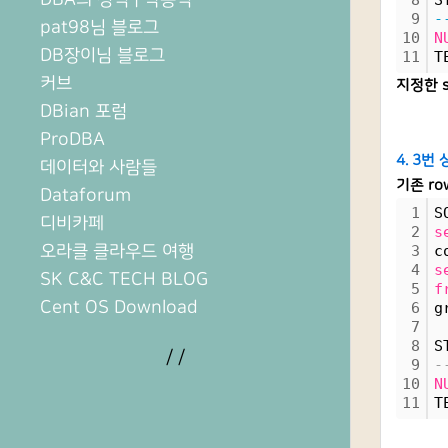
8
S
9
-
pat98님 블로그
10
N
DB장이님 블로그
11
T
커브
지정한 
DBian 포럼
ProDBA
4. 3번
데이터와 사람들
기존 r
Dataforum
1
S
디비카페
2
s
오라클 클라우드 여행
3
c
4
s
SK C&C TECH BLOG
5
f
Cent OS Download
6
g
7
8
S
/
/
9
-
10
N
11
T