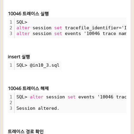
10046 트레이스 실행
1
SQL> 
2
alter
 session 
set
 tracefile_identifier='INT
3
alter
 session 
set
 events '10046 trace name 
insert 실행
1
SQL> @in10_3.sql
10046 트레이스 해제
1
SQL> 
alter
 session 
set
 events '10046 trace 
2
3
Session altered.
트레이스 경로 확인