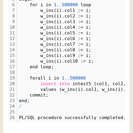
6
    for i in 
1..500000
 loop 
7
        w_ins(i).col1 := i;
8
        w_ins(i).col2 := i;
9
        w_ins(i).col3 := i;
10
        w_ins(i).col4 := i;
11
        w_ins(i).col5 := i;
12
        w_ins(i).col6 := i;
13
        w_ins(i).col7 := i;
14
        w_ins(i).col8 := i;
15
        w_ins(i).col9 := i;
16
        w_ins(i).col10 := i;
17
    end loop;
18
19
    forall i in 
1..500000
20
insert
into
 intest5 (col1, col2, c
21
        values (w_ins(i).col1, w_ins(i).co
22
    commit;
23
end;
24
/
25
26
PL/SQL procedure successfully completed.