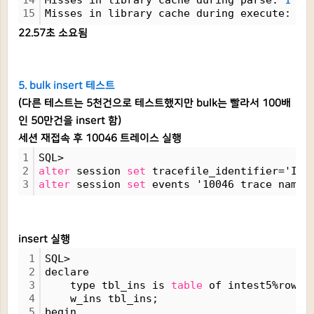
14
Misses in library cache during parse: 
1
15
Misses in library cache during execute: 
1
22.57초 소요됨
5. bulk insert 테스트
(다른 테스트는 5천건으로 테스트했지만 bulk는 빨라서 100배
인 50만건을 insert 함)
세션 재접속 후 10046 트레이스 실행
1
SQL> 
2
alter
 session 
set
 tracefile_identifier='INT
3
alter
 session 
set
 events '10046 trace name 
insert 실행
1
SQL>
2
declare
3
    type tbl_ins is 
table
 of intest5%rowty
4
    w_ins tbl_ins;
5
begin