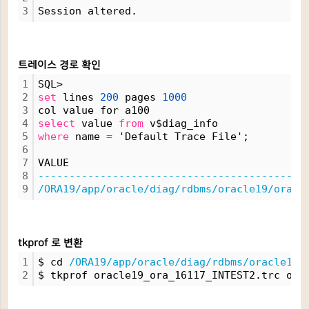
3
Session altered.
트레이스 경로 확인
1
SQL> 
2
set
 lines 
200
 pages 
1000
3
col value for a100
4
select
 value 
from
 v$diag_info
5
where
 name 
=
 'Default Trace File';
6
7
VALUE
8
-------------------------------------------
9
/ORA19/app/oracle/diag/rdbms/oracle19/oracl
tkprof 로 변환
1
$ cd 
/ORA19/app/oracle/diag/rdbms/oracle19/
2
$ tkprof oracle19_ora_16117_INTEST2.trc ora