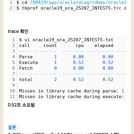
1
$ cd 
/ORA19/app/oracle/diag/rdbms/oracle19/
2
$ tkprof oracle19_ora_25287_INTEST5.trc ora
trace 확인
1
$ vi oracle19_ora_25287_INTEST5.txt
2
call     count       cpu    elapsed       
3
-------
------
--------
----------
------
4
Parse        
1
0.00
0.00
5
Execute      
1
0.52
0.52
6
Fetch        
0
0.00
0.00
7
-------
------
--------
----------
------
8
total        
2
0.52
0.52
9
10
Misses in library cache during parse: 
1
11
Misses in library cache during execute: 
1
0.52초 소요됨
결론 :