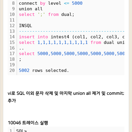
8
connect 
by
 level 
<=
5000
9
union all
10
select
';'
from
 dual;
11
12
INSQL
13
------------------------------------------
14
insert
into
 intest4 (col1, col2, col3, col
15
select
1,1,1,1,1,1,1,1,1,1
from
 dual union
16
..
17
select
5000,5000,5000,5000,5000,5000,5000,
18
;
19
20
5002
 rows selected.
vi로 SQL 이외 문자 삭제 및 마지막 union all 제거 및 commit;
추가
10046 트레이스 실행
1
SQL> 