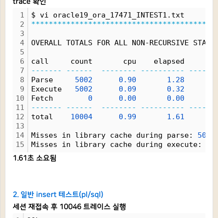
trace 확인
1
$ vi oracle19_ora_17471_INTEST1.txt
2
******************************************
3
4
OVERALL TOTALS FOR ALL NON-RECURSIVE STATE
5
6
call     count       cpu    elapsed       
7
-------
------
--------
----------
------
8
Parse     
5002
0.90
1.28
9
Execute   
5002
0.09
0.32
10
Fetch        
0
0.00
0.00
11
-------
------
--------
----------
------
12
total    
10004
0.99
1.61
13
14
Misses in library cache during parse: 
5000
15
Misses in library cache during execute: 
1
1.61초 소요됨
2. 일반 insert 테스트(pl/sql)
세션 재접속 후 10046 트레이스 실행