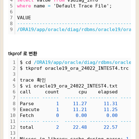
4
select
 value 
from
 v$diag_info
5
where
 name 
=
 'Default Trace File';
6
7
VALUE
8
-------------------------------------------
9
/ORA19/app/oracle/diag/rdbms/oracle19/oracl
tkprof 로 변환
1
$ cd 
/ORA19/app/oracle/diag/rdbms/oracle19
2
$ tkprof oracle19_ora_24022_INTEST4.trc or
3
4
trace 확인
5
$ vi oracle19_ora_24022_INTEST4.txt
6
call     count       cpu    elapsed       
7
-------
------
--------
----------
------
8
Parse        
1
11.27
11.31
9
Execute      
1
11.21
11.25
10
Fetch        
0
0.00
0.00
11
-------
------
--------
----------
------
12
total        
2
22.48
22.57
13