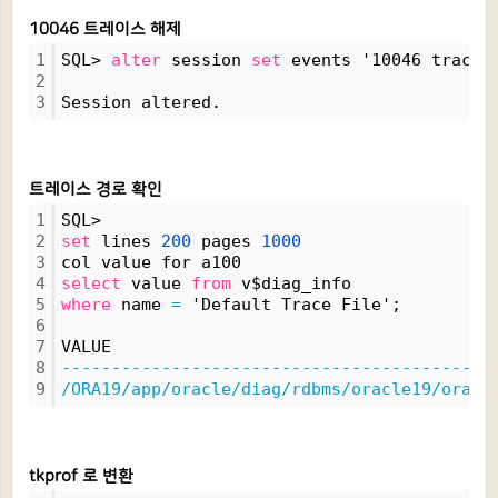
10046 트레이스 해제
1
SQL> 
alter
 session 
set
 events '10046 trace 
2
3
Session altered.
트레이스 경로 확인
1
SQL> 
2
set
 lines 
200
 pages 
1000
3
col value for a100
4
select
 value 
from
 v$diag_info
5
where
 name 
=
 'Default Trace File';
6
7
VALUE
8
-------------------------------------------
9
/ORA19/app/oracle/diag/rdbms/oracle19/oracl
tkprof 로 변환