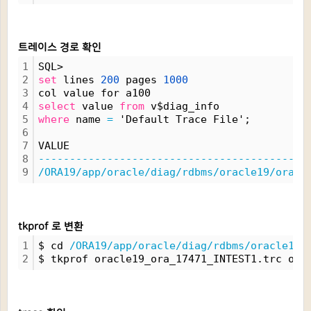
트레이스 경로 확인
1
SQL> 
2
set
 lines 
200
 pages 
1000
3
col value for a100
4
select
 value 
from
 v$diag_info
5
where
 name 
=
 'Default Trace File';
6
7
VALUE
8
-------------------------------------------
9
/ORA19/app/oracle/diag/rdbms/oracle19/oracl
tkprof 로 변환
1
$ cd 
/ORA19/app/oracle/diag/rdbms/oracle19/
2
$ tkprof oracle19_ora_17471_INTEST1.trc ora