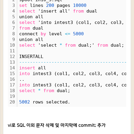
3
set
 lines 
200
 pages 
10000
4
select
 'insert all' 
from
 dual 
5
union all
6
select
 'into intest3 (col1, col2, col3, co
7
from
 dual 
8
connect 
by
 level 
<=
5000
9
union all
10
select
 'select 
*
from
 dual;' 
from
 dual;
11
12
INSERTALL
13
------------------------------------------
14
insert
 all
15
into
 intest3 (col1, col2, col3, col4, col5
16
..
17
into
 intest3 (col1, col2, col3, col4, col5
18
select
*
from
 dual;
19
20
5002
 rows selected.
vi로 SQL 이외 문자 삭제 및 마지막에 commit; 추가