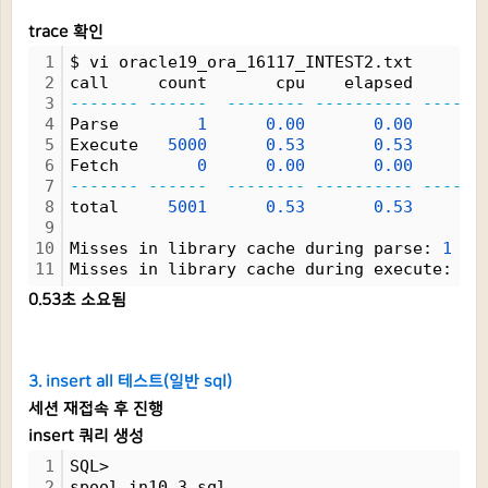
trace 확인
1
$ vi oracle19_ora_16117_INTEST2.txt
2
call     count       cpu    elapsed       
3
-------
------
--------
----------
------
4
Parse        
1
0.00
0.00
5
Execute   
5000
0.53
0.53
6
Fetch        
0
0.00
0.00
7
-------
------
--------
----------
------
8
total     
5001
0.53
0.53
9
10
Misses in library cache during parse: 
1
11
Misses in library cache during execute: 
1
0.53초 소요됨
3. insert all 테스트(일반 sql)
세션 재접속 후 진행
insert 쿼리 생성
1
SQL> 
2
spool in10_3.sql