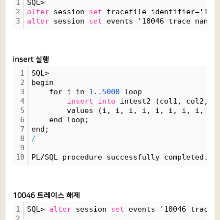
1
SQL> 
2
alter
 session 
set
 tracefile_identifier='INT
3
alter
 session 
set
 events '10046 trace name 
insert 실행
1
SQL>
2
begin
3
    for i in 
1..5000
 loop
4
insert
into
 intest2 (col1, col2, c
5
        values (i, i, i, i, i, i, i, i, i,
6
    end loop;
7
end;
8
/
9
10
PL/SQL procedure successfully completed.
10046 트레이스 해제
1
SQL> 
alter
 session 
set
 events '10046 trace 
2