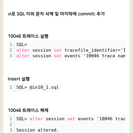
vi로 SQL 이외 문자 삭제 및 마지막에 commit; 추가
10046 트레이스 실행
1
SQL> 
2
alter
 session 
set
 tracefile_identifier='INT
3
alter
 session 
set
 events '10046 trace name 
insert 실행
1
SQL> @in10_1.sql
10046 트레이스 해제
1
SQL> 
alter
 session 
set
 events '10046 trace 
2
3
Session altered.