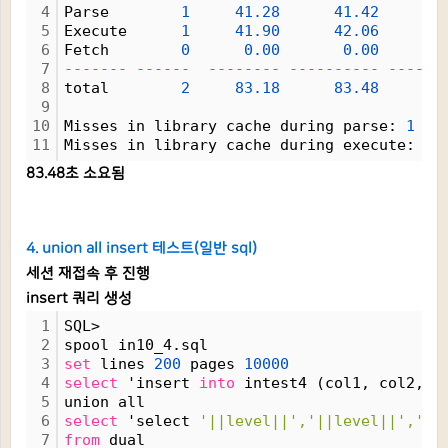
4
Parse        
1
41.28
41.42
5
Execute      
1
41.90
42.06
6
Fetch        
0
0.00
0.00
7
-------
------
--------
----------
------
8
total        
2
83.18
83.48
9
10
Misses in library cache during parse: 
1
11
Misses in library cache during execute: 
1
83.48초 소요됨
4. union all insert 테스트(일반 sql)
세션 재접속 후 진행
insert 쿼리 생성
1
SQL>
2
spool in10_4.sql
3
set
 lines 
200
 pages 
10000
4
select
 'insert 
into
 intest4 (col1, col2, c
5
union all
6
select
 'select 
'||level||','||level||','||
7
from
 dual 