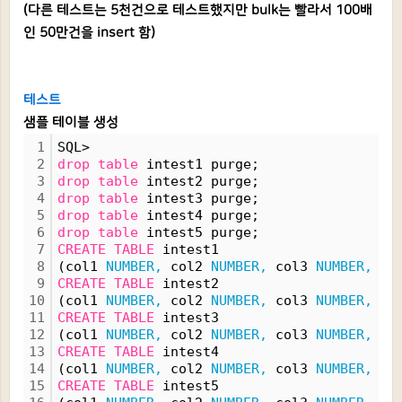
(다른 테스트는 5천건으로 테스트했지만 bulk는 빨라서 100배
인 50만건을 insert 함)
테스트
샘플 테이블 생성
1
SQL> 
2
drop
table
 intest1 purge;
3
drop
table
 intest2 purge;
4
drop
table
 intest3 purge;
5
drop
table
 intest4 purge;
6
drop
table
 intest5 purge;
7
CREATE
TABLE
 intest1 
8
(col1 
NUMBER,
 col2 
NUMBER,
 col3 
NUMBER,
 co
9
CREATE
TABLE
 intest2
10
(col1 
NUMBER,
 col2 
NUMBER,
 col3 
NUMBER,
 co
11
CREATE
TABLE
 intest3 
12
(col1 
NUMBER,
 col2 
NUMBER,
 col3 
NUMBER,
 co
13
CREATE
TABLE
 intest4 
14
(col1 
NUMBER,
 col2 
NUMBER,
 col3 
NUMBER,
 co
15
CREATE
TABLE
 intest5 