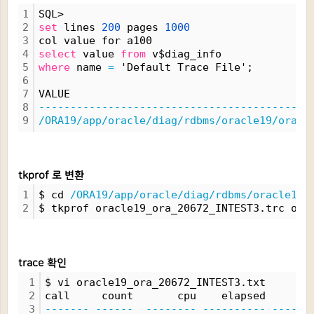
1
SQL> 
2
set
 lines 
200
 pages 
1000
3
col value for a100
4
select
 value 
from
 v$diag_info
5
where
 name 
=
 'Default Trace File';
6
7
VALUE
8
-------------------------------------------
9
/ORA19/app/oracle/diag/rdbms/oracle19/oracl
tkprof 로 변환
1
$ cd 
/ORA19/app/oracle/diag/rdbms/oracle19/
2
$ tkprof oracle19_ora_20672_INTEST3.trc ora
trace 확인
1
$ vi oracle19_ora_20672_INTEST3.txt
2
call     count       cpu    elapsed       
3
-------
------
--------
----------
------