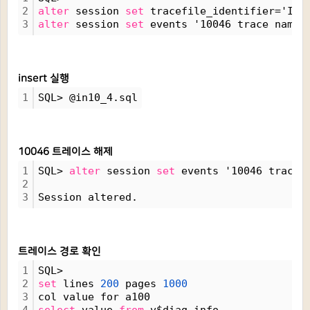
2
alter
 session 
set
 tracefile_identifier='INT
3
alter
 session 
set
 events '10046 trace name 
insert 실행
1
SQL> @in10_4.sql
10046 트레이스 해제
1
SQL> 
alter
 session 
set
 events '10046 trace 
2
3
Session altered.
트레이스 경로 확인
1
SQL> 
2
set
 lines 
200
 pages 
1000
3
col value for a100