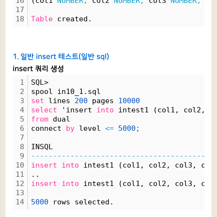
16
(col1 
NUMBER,
 col2 
NUMBER,
 col3 
NUMBER,
 co
17
18
Table
 created.
1. 일반 insert 테스트(일반 sql)
insert 쿼리 생성
1
SQL> 
2
spool in10_1.sql
3
set
 lines 
200
 pages 
10000
4
select
 'insert 
into
 intest1 (col1, col2, c
5
from
 dual 
6
connect 
by
 level 
<=
5000;
7
8
INSQL
9
------------------------------------------
10
insert
into
 intest1 (col1, col2, col3, col
11
..
12
insert
into
 intest1 (col1, col2, col3, col
13
14
5000
 rows selected.