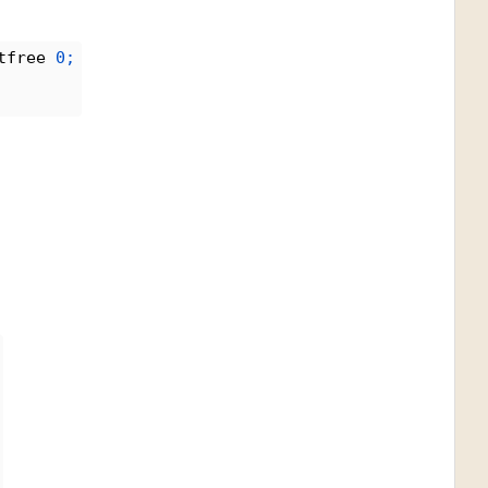
tfree 
0;