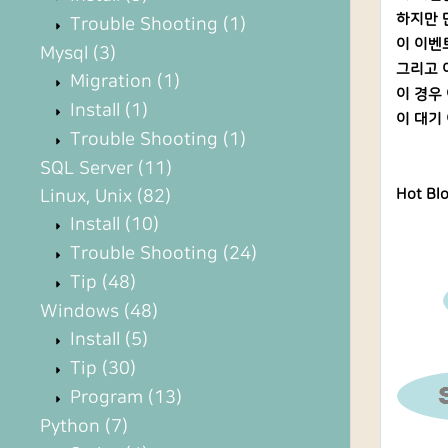
하지만 단
Trouble Shooting
(1)
이 이벤
Mysql
(3)
그리고 
Migration
(1)
이 경우
Install
(1)
이 대기
Trouble Shooting
(1)
SQL Server
(11)
Linux, Unix
(82)
Hot Bl
Install
(10)
Trouble Shooting
(24)
Tip
(48)
Windows
(48)
Install
(5)
Tip
(30)
Program
(13)
Python
(7)