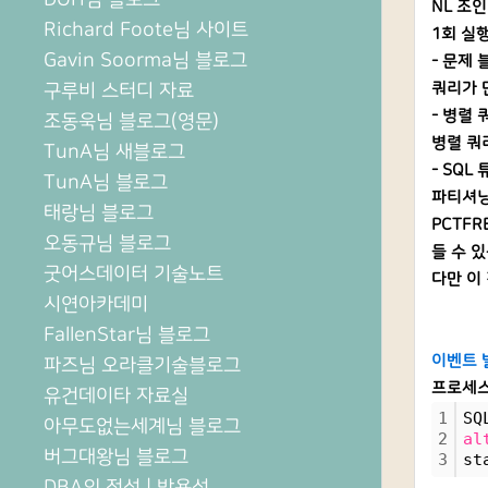
NL 조
Richard Foote님 사이트
1회 실행
Gavin Soorma님 블로그
- 문제
구루비 스터디 자료
쿼리가 
- 병렬
조동욱님 블로그(영문)
병렬 쿼
TunA님 새블로그
- SQ
TunA님 블로그
파티셔닝
태랑님 블로그
PCTF
오동규님 블로그
들 수 
굿어스데이터 기술노트
다만 이
시연아카데미
FallenStar님 블로그
이벤트 
파즈님 오라클기술블로그
프로세스
유건데이타 자료실
1
SQ
아무도없는세계님 블로그
2
al
버그대왕님 블로그
3
st
DBA의 정석 | 박용석