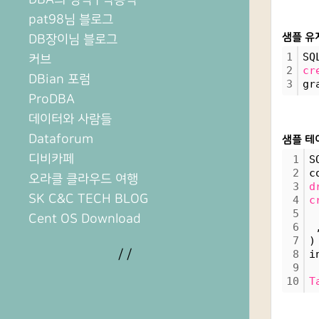
pat98님 블로그
샘플 유
DB장이님 블로그
1
SQ
커브
2
cr
DBian 포럼
3
gr
ProDBA
데이터와 사람들
Dataforum
샘플 테
디비카페
1
S
2
c
오라클 클라우드 여행
3
d
SK C&C TECH BLOG
4
c
5
 
Cent OS Download
6
 
7
)
/
/
8
i
9
10
T