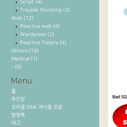
Script
(4)
Trouble Shooting
(3)
Web
(12)
Reactive web
(4)
Wordpress
(2)
Reactive Tistory
(4)
Others
(19)
Medical
(1)
-
(0)
Menu
홈
Bad S
주인장
오라클 26ai 게시물 모음
방명록
태그