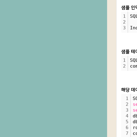
샘플 인
1
SQ
2
3
In
샘플 테
1
SQ
2
co
해당 데
1
S
2
s
3
s
4
d
5
d
6
r
7
c