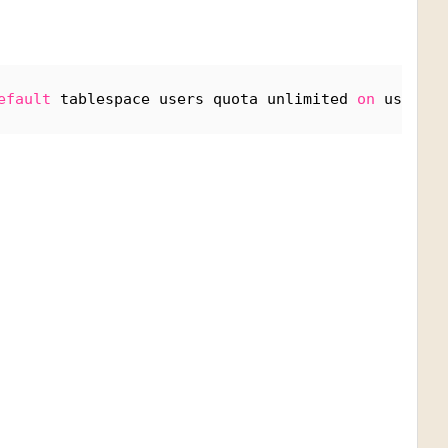
efault
 tablespace users quota unlimited 
on
 users;