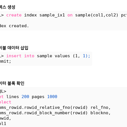
덱스 생성
L> 
create
 index sample_ix1 
on
 sample(col1,col2) pc
dex created.
이블 데이터 삽입
L> 
insert
into
 sample values (1, 
1);
mmit;
이터 블록 확인
QL> 
et
 lines 
200
 pages 
1000
elect
bms_rowid.rowid_relative_fno(rowid) rel_fno,
bms_rowid.rowid_block_number(rowid) blockno,
owid, 
ol1