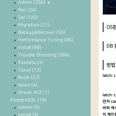
Admin
(356)
Rac
(34)
Sql
(120)
Migration
(21)
OS환경
Backup&Recover
(55)
Performance Tuning
(86)
DB 환
Install
(89)
Trouble Shooting
(284)
Exadata
(3)
방법 
Cloud
(13)
latch
Book
(27)
News
(4)
Oracle ACE
(1)
latch:
PostgreSQL
(19)
먼저 ca
Admin
(9)
버퍼 캐
Install
(9)
이 체인