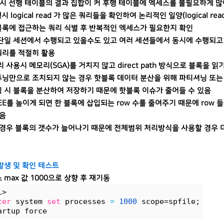
인시 선행 테이블의 결과 집합이 커 후행 테이블에 엑세스를 불필요하게 많
시 logical read 가 많은 쿼리들을 확인하여 논리적인 일양(logical 
 블록에 접근하는 쿼리 식별 후 반복적인 엑세스가 필요한지 확인
단일 세션에서 수행되고 있을수도 있고 여러 세션들에서 동시에 수행되고
 쿼리를 적절히 활용
리 사용시 메모리(SGA)를 거치지 않고 direct path 방식으로 블록을
L 튜닝만으로 조치되지 않는 경우 핫블록 데이터 분산을 위해 파티셔닝 또는 
 시 블록을 분산하여 저장하기 때문에 핫블록 이슈가 줄어들 수 있음
REE를 높이게 되면 한 블록에 삽입되는 row 수를 줄여주기 때문에 row
있음
 경우 블록의 갯수가 늘어나기 때문에 전체범위 처리방식을 사용할 경우 
발생 및 확인 테스트
 max 값 1000으로 상향 후 재기동
L> 
ter
 system 
set
 processes 
=
1000
 scope=spfile;
artup force