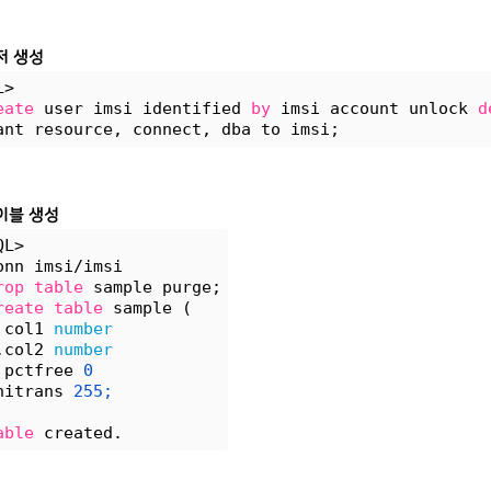
저 생성
L> 
eate
 user imsi identified 
by
 imsi account unlock 
d
ant resource, connect, dba to imsi;
이블 생성
QL> 
onn imsi/imsi
rop
table
 sample purge;
reate
table
 sample (
 col1 
number
,col2 
number
 pctfree 
0
nitrans 
255;
able
 created.