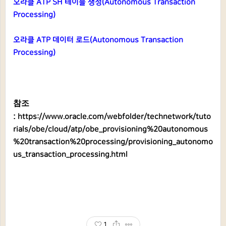
오라클 ATP SH 테이블 생성(Autonomous Transaction
Processing)
오라클 ATP 데이터 로드(Autonomous Transaction
Processing)
참조
:
https://www.oracle.com/webfolder/technetwork/tuto
rials/obe/cloud/atp/obe_provisioning%20autonomous
%20transaction%20processing/provisioning_autonomo
us_transaction_processing.html
1