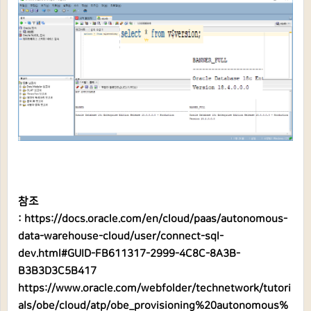
참조
:
https://docs.oracle.com/en/cloud/paas/autonomous-
data-warehouse-cloud/user/connect-sql-
dev.html#GUID-FB611317-2999-4C8C-8A3B-
B3B3D3C5B417
https://www.oracle.com/webfolder/technetwork/tutori
als/obe/cloud/atp/obe_provisioning%20autonomous%