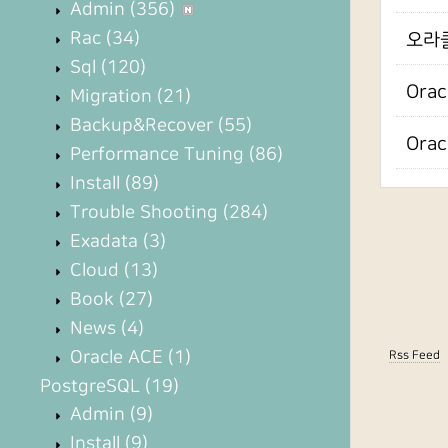
Admin
(356)
Rac
(34)
오라클
Sql
(120)
Ora
Migration
(21)
Backup&Recover
(55)
Ora
Performance Tuning
(86)
Install
(89)
Trouble Shooting
(284)
Exadata
(3)
Cloud
(13)
Book
(27)
News
(4)
Oracle ACE
(1)
Rss Feed
PostgreSQL
(19)
Admin
(9)
Install
(9)