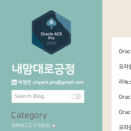
Ora
내맘대로긍정
오라클
리눅스6
박영민
ympark.pro@gmail.com
Orac
Orac
Category
ORACLE
(1093)
오라클