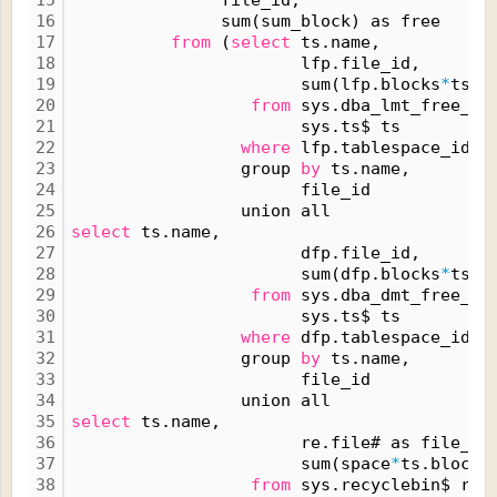
15
               file_id,
16
               sum(sum_block) as free
17
from
 (
select
 ts.name,
18
                       lfp.file_id,
19
                       sum(lfp.blocks
*
ts.b
20
from
 sys.dba_lmt_free_sp
21
                       sys.ts$ ts
22
where
 lfp.tablespace_id 
=
23
                 group 
by
 ts.name,
24
                       file_id
25
                 union all
26
select
 ts.name,
27
                       dfp.file_id,
28
                       sum(dfp.blocks
*
ts.b
29
from
 sys.dba_dmt_free_sp
30
                       sys.ts$ ts
31
where
 dfp.tablespace_id 
=
32
                 group 
by
 ts.name,
33
                       file_id
34
                 union all
35
select
 ts.name,
36
                       re.file# as file_id
37
                       sum(space
*
ts.blocks
38
from
 sys.recyclebin$ re,