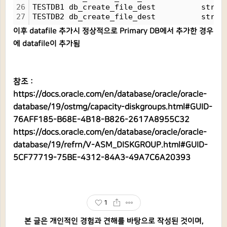
26
TESTDB1 db_create_file_dest          strin
27
TESTDB2 db_create_file_dest          strin
이후 datafile 추가시 정상적으로 Primary DB에서 추가한 경우
에 datafile이 추가됨
참조 :
https://docs.oracle.com/en/database/oracle/oracle-
database/19/ostmg/capacity-diskgroups.html#GUID-
76AFF185-B68E-4B18-B826-2617A8955C32
https://docs.oracle.com/en/database/oracle/oracle-
database/19/refrn/V-ASM_DISKGROUP.html#GUID-
5CF77719-75BE-4312-84A3-49A7C6A20393
1
본 글은 개인적인 경험과 견해를 바탕으로 작성된 것이며,