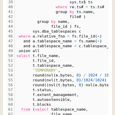
39
                       sys.ts$ ts
40
where
 re.ts# 
=
 ts.ts#
41
                 group 
by
 ts.name,
42
                       file# )
43
         group 
by
 name,
44
               file_id ) fs,
45
       sys.dba_tablespaces c
46
where
 a.relative_fno 
=
 fs.file_id(
+
)
47
   and a.tablespace_name 
=
 fs.name(
+
)
48
   and a.tablespace_name 
=
 c.tablespace_na
49
 union all
50
select
 t.file_name,
51
       t.file_id,
52
       t.tablespace_name,
53
'TEMPORARY'
,
54
       round(nvl(e.bytes, 
0
) 
/
1024
/
1024
55
       round(nvl(t.bytes, 
0
)
/
1024
/
1024
) 
"T
56
       round((nvl(t.bytes, 
0
)
-
nvl(e.bytes,
57
       t.status,
58
       f.extent_management,
59
       t.autoextensible,
60
       t.blocks
61
from
 (
select
 tablespace_name,
62
               file_name,