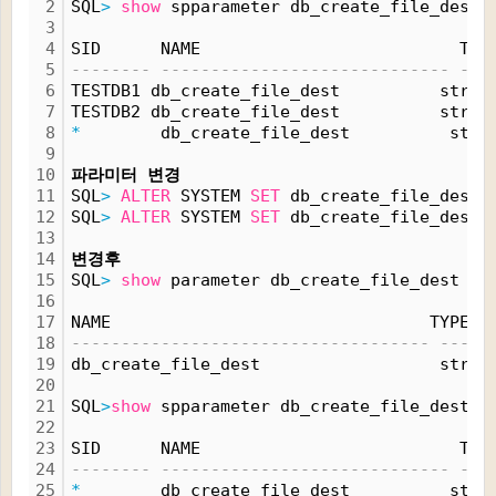
2
SQL
>
show
 spparameter db_create_file_dest
3
4
SID      NAME                          TYP
5
-------- ----------------------------- ---
6
TESTDB1 db_create_file_dest          strin
7
TESTDB2 db_create_file_dest          strin
8
*
        db_create_file_dest          stri
9
10
파라미터 변경
11
SQL
>
ALTER
 SYSTEM 
SET
 db_create_file_dest
=
12
SQL
>
ALTER
 SYSTEM 
SET
 db_create_file_dest
=
13
14
변경후
15
SQL
>
show
 parameter db_create_file_dest
16
17
NAME                                TYPE  
18
------------------------------------ -----
19
db_create_file_dest                  strin
20
21
SQL
>
show
 spparameter db_create_file_dest
22
23
SID      NAME                          TYP
24
-------- ----------------------------- ---
25
*
        db_create_file_dest          stri