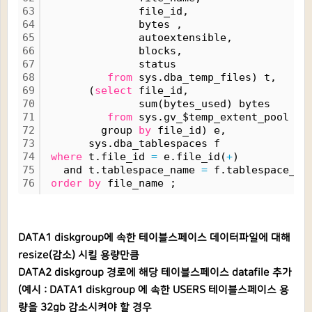
63
               file_id,
64
               bytes ,
65
               autoextensible,
66
               blocks,
67
               status
68
from
 sys.dba_temp_files) t,
69
       (
select
 file_id,
70
               sum(bytes_used) bytes
71
from
 sys.gv_$temp_extent_pool
72
         group 
by
 file_id) e,
73
       sys.dba_tablespaces f
74
where
 t.file_id 
=
 e.file_id(
+
)
75
   and t.tablespace_name 
=
 f.tablespace_na
76
order
by
 file_name ;
DATA1 diskgroup에 속한 테이블스페이스 데이터파일에 대해
resize(감소) 시킬 용량만큼
DATA2 diskgroup 경로에 해당 테이블스페이스 datafile 추가
(예시 : DATA1 diskgroup 에 속한 USERS 테이블스페이스 용
량을 32gb 감소시켜야 할 경우