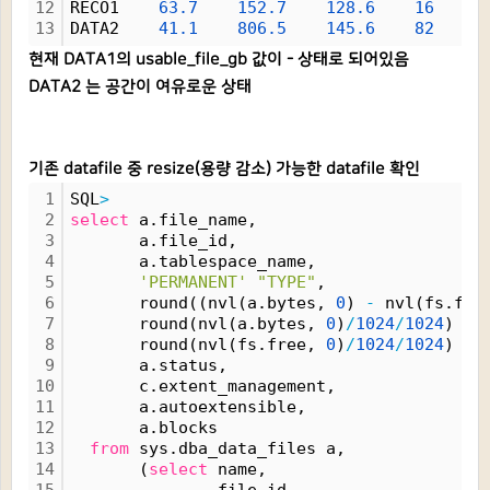
12
RECO1    
63.
7
152.
7
128.
6
16
1
13
DATA2    
41.
1
806.
5
145.
6
82
1
현재 DATA1의 usable_file_gb 값이 - 상태로 되어있음
DATA2 는 공간이 여유로운 상태
기존 datafile 중 resize(용량 감소) 가능한 datafile 확인
1
SQL
>
2
select
 a.file_name,
3
       a.file_id,
4
       a.tablespace_name,
5
'PERMANENT'
"TYPE"
,
6
       round((nvl(a.bytes, 
0
) 
-
 nvl(fs.fre
7
       round(nvl(a.bytes, 
0
)
/
1024
/
1024
) 
"T
8
       round(nvl(fs.free, 
0
)
/
1024
/
1024
) 
"F
9
       a.status,
10
       c.extent_management,
11
       a.autoextensible,
12
       a.blocks
13
from
 sys.dba_data_files a,
14
       (
select
 name,