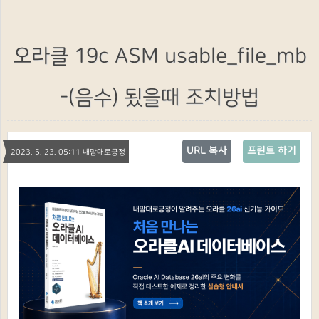
오라클 19c ASM usable_file_mb
-(음수) 됬을때 조치방법
URL 복사
프린트 하기
2023. 5. 23. 05:11 내맘대로긍정