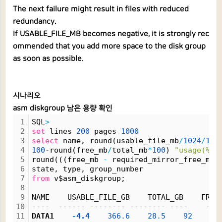
The next failure might result in files with reduced
redundancy.
If USABLE_FILE_MB becomes negative, it is strongly rec
ommended that you add more space to the disk group
as soon as possible.
시나리오
asm diskgroup 남은 용량 확인
1
SQL
>
2
set
 lines 
200
 pages 
1000
3
select
 name, round(usable_file_mb
/
1024
/
102
4
100
-
round(free_mb
/
total_mb
*
100
) 
"usage(%)"
5
round(((free_mb 
-
 required_mirror_free_mb)
6
state, type, group_number
7
from
 v$asm_diskgroup;
8
9
NAME    USABLE_FILE_GB    TOTAL_GB    FREE
10
----  ------ -------- -------- ----    ---
11
DATA1    
-
4.
4
366.
6
28.
5
92
13