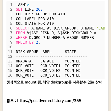
1
+
ASM1
>
2
SET
 LINE 
200
3
COL DISK_GROUP FOR A10
4
COL LABEL FOR A10
5
COL STATE FOR A10
6
SELECT
 A.NAME AS DISK_GROUP, D.NAME 
"LABEL
7
FROM
 V$ASM_DISK D, V$ASM_DISKGROUP A
8
WHERE
 D.GROUP_NUMBER
=
A.GROUP_NUMBER
9
ORDER
BY
2
;
10
11
DISK_GROUP LABEL      STATE
12
---------- ---------- ----------
13
ORADATA    DATA01     MOUNTED
14
OCR_VOTE   OCR_VOTE1  MOUNTED
15
OCR_VOTE   OCR_VOTE2  MOUNTED
16
OCR_VOTE   OCR_VOTE3  MOUNTED
정상적으로 mount 됨, 해당 diskgroup를 사용할수 있는 상태
참조 :
https://positivemh.tistory.com/355