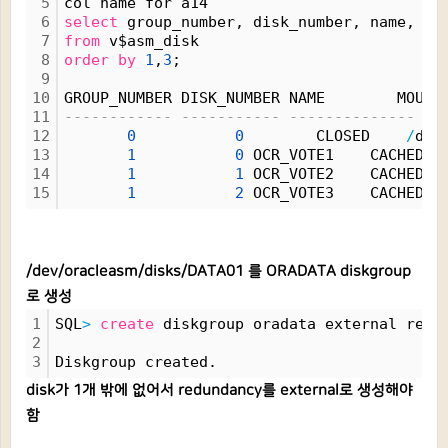
5
col name for a14
6
select
 group_number, disk_number, name, mo
7
from
 v$asm_disk
8
order
by
1
,
3
;
9
10
GROUP_NUMBER DISK_NUMBER NAME        MOUNT
11
------------ ----------- -------------- --
12
0
0
        CLOSED    
/
dev
13
1
0
 OCR_VOTE1    CACHED  
14
1
1
 OCR_VOTE2    CACHED  
15
1
2
 OCR_VOTE3    CACHED  
/dev/oracleasm/disks/DATA01 를 ORADATA diskgroup
로 생성
1
SQL
>
create
 diskgroup oradata external redu
2
3
Diskgroup created.
disk가 1개 밖에 없어서 redundancy를 external로 생성해야
함