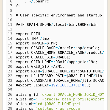
6
    . ~
/
.bashrc
7
fi
8
9
# User specific environment and startup pr
10
11
PATH
=
$PATH:$HOME
/
.local
/
bin:$HOME
/
bin
12
13
export PATH
14
export TMP
=
/
tmp;
15
export TMPDIR
=
$TMP;
16
export ORACLE_BASE
=
/
oracle
/
app
/
oracle;
17
export ORACLE_HOME
=
$ORACLE_BASE
/
product
/
19
18
export ORACLE_SID
=
ORADB1;
19
export GRID_HOME
=
/
ORA19
/
app
/
grid
/
19c;
20
export GRID_SID
=
+
ASM1;
21
export PATH
=
$ORACLE_HOME
/
bin:$GRID_HOME
/
bi
22
export LD_LIBRARY_PATH
=
$ORACLE_HOME
/
lib:
/
l
23
export CLASSPATH
=
$ORACLE_HOME
/
jlib:$ORACLE
24
#export DISPLAY
=
192.
168.
137.
1
:
0.
0
;
25
26
alias grid
=
'export ORACLE_HOME=$GRID_HOME;
27
alias db
=
'. ~oracle/.bash_profile;export P
28
alias oh
=
'cd $ORACLE_HOME;pwd'
29
alias ss
=
'sqlplus / as sysdba'