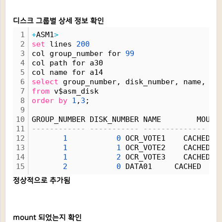
디스크 그룹별 상세 정보 확인
1
+
ASM1
>
2
set
 lines 
200
3
col group_number for 
99
4
col path for a30
5
col name for a14
6
select
 group_number, disk_number, name, mo
7
from
 v$asm_disk
8
order
by
1
,
3
;
9
10
GROUP_NUMBER DISK_NUMBER NAME        MOUNT
11
------------ ----------- -------------- --
12
1
0
 OCR_VOTE1    CACHED  
13
1
1
 OCR_VOTE2    CACHED  
14
1
2
 OCR_VOTE3    CACHED  
15
2
0
 DATA01     CACHED    
정상적으로 추가됨
mount 되었는지 확인