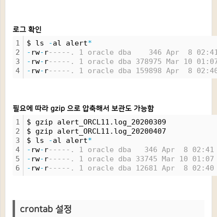
로그 확인
1
$ ls 
-
al alert
*
2
-
rw
-
r
-----. 1 oracle dba    346 Apr  8 02:4
3
-
rw
-
r
-----. 1 oracle dba 378975 Mar 10 01:0
4
-
rw
-
r
-----. 1 oracle dba 159898 Apr  8 02:4
필요에 따라 gzip 으로 압축해서 보관도 가능함
1
$ gzip alert_ORCL11.log_20200309
2
$ gzip alert_ORCL11.log_20200407
3
$ ls 
-
al alert
*
4
-
rw
-
r
-----. 1 oracle dba   346 Apr  8 02:41
5
-
rw
-
r
-----. 1 oracle dba 33745 Mar 10 01:07
6
-
rw
-
r
-----. 1 oracle dba 12681 Apr  8 02:40
crontab 설정