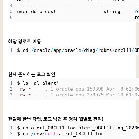
4
------------------------------------ ------
5
user_dump_dest                 string     
/
6
                                          r
해당 경로로 이동
1
$ cd 
/
oracle
/
app
/
oracle
/
diag
/
rdbms
/
orcl11
/
O
현재 존재하는 로그 확인
1
$ ls 
-
al alert
*
2
-
rw
-
r
-----. 1 oracle dba 159898 Apr  8 02:0
3
-
rw
-
r
-----. 1 oracle dba 378975 Mar 10 01:0
한달에 한번 작업, 로그 백업 후 정리(월별로 관리)
1
$ cp alert_ORCL11.log alert_ORCL11.log_2020
2
$ cp 
/
dev
/
null
 alert_ORCL11.log