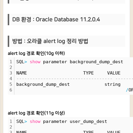
DB 환
경 : Oracle Database 11.2.0.4
방법 :
오라클 alert log 정리 방법
alert log 경로 확인(10g 이하)
1
SQL
>
show
 parameter background_dump_dest
2
3
NAME                     TYPE     VALUE
4
------------------------------------ ------
5
background_dump_dest             string    
6
/
O
alert log 경로 확인(11g 이상)
1
SQL
>
show
 parameter user_dump_dest
2
3
NAME                     TYPE     VALUE