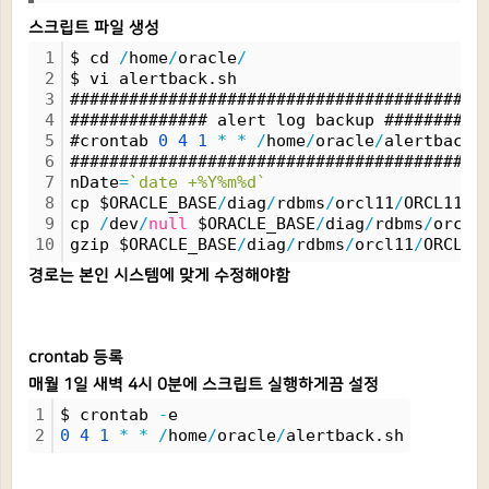
스크립트 파일 생성
1
$ cd 
/
home
/
oracle
/
2
$ vi alertback.sh
3
##########################################
4
############## alert log backup ##########
5
#crontab 
0
4
1
*
*
/
home
/
oracle
/
alertback.
6
##########################################
7
nDate
=
`date +%Y%m%d`
8
cp $ORACLE_BASE
/
diag
/
rdbms
/
orcl11
/
ORCL11
/
t
9
cp 
/
dev
/
null
 $ORACLE_BASE
/
diag
/
rdbms
/
orcl1
10
gzip $ORACLE_BASE
/
diag
/
rdbms
/
orcl11
/
ORCL11
경로는 본인 시스템에 맞게 수정해야함
crontab 등록
매월 1일 새벽 4시 0분에 스크립트 실행하게끔 설정
1
$ crontab 
-
e
2
0
4
1
*
*
/
home
/
oracle
/
alertback.sh