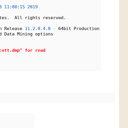
8
11
:
08
:
15
2019
tes.  All rights reserved.
n Release 
11.
2.
0.
4.
0
-
 64bit Production
d Data Mining options
cott.dmp"
 for read