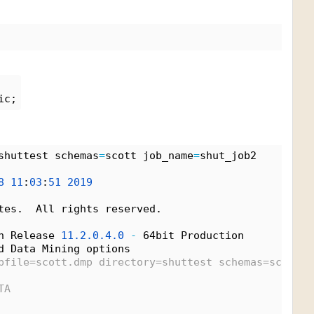
ic;
shuttest schemas
=
scott job_name
=
shut_job2
8
11
:
03
:
51
2019
tes.  All rights reserved.
n Release 
11.
2.
0.
4.
0
-
 64bit Production
d Data Mining options
pfile=scott.dmp directory=shuttest schemas=scott j
TA