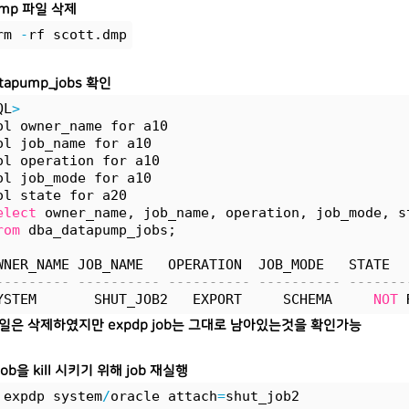
.dmp 파일 삭제
rm 
-
rf scott.dmp
atapump_jobs 확인
QL
>
ol owner_name for a10
ol job_name for a10
ol operation for a10
ol job_mode for a10
ol state for a20
elect
 owner_name, job_name, operation, job_mode, s
rom
 dba_datapump_jobs;
WNER_NAME JOB_NAME   OPERATION  JOB_MODE   STATE
--------- ---------- ---------- ---------- -------
YSTEM       SHUT_JOB2   EXPORT     SCHEMA     
NOT
 
파일은 삭제하였지만 expdp job는 그대로 남아있는것을 확인가능
job을 kill 시키기 위해 job 재실행
 expdp system
/
oracle attach
=
shut_job2