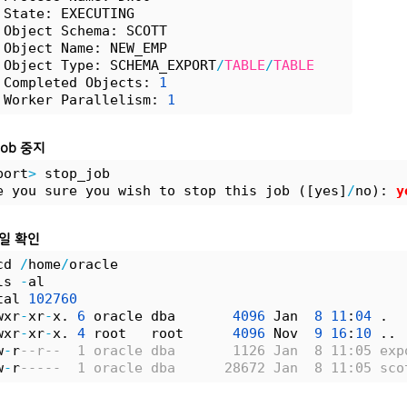
 State: EXECUTING                      
 Object Schema: SCOTT
 Object Name: NEW_EMP
 Object Type: SCHEMA_EXPORT
/
TABLE
/
TABLE
 Completed Objects: 
1
 Worker Parallelism: 
1
job 중지
port
>
 stop_job
e you sure you wish to stop this job ([yes]
/
no):
 y
파일 확인
cd 
/
home
/
oracle
ls 
-
al
tal 
102760
wxr
-
xr
-
x. 
6
 oracle dba       
4096
 Jan  
8
11
:
04
 .
wxr
-
xr
-
x. 
4
 root   root      
4096
 Nov  
9
16
:
10
 ..
w
-
r
--r--  1 oracle dba       1126 Jan  8 11:05 exp
w
-
r
-----  1 oracle dba      28672 Jan  8 11:05 sco