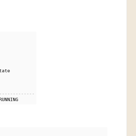
tate
-------------
RUNNING