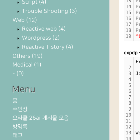
13
P
Script
(4)
14
P
Trouble Shooting
(3)
15
P
16
P
Web
(12)
17
P
Reactive web
(4)
18
P
19
^
Wordpress
(2)
Reactive Tistory
(4)
expdp
Others
(19)
1
E
Medical
(1)
2
-
(0)
3
J
4
 
5
 
Menu
6
 
7
 
홈
8
 
주인장
9
 
10
 
오라클 26ai 게시물 모음
11
 
방명록
12
13
W
태그
14
 