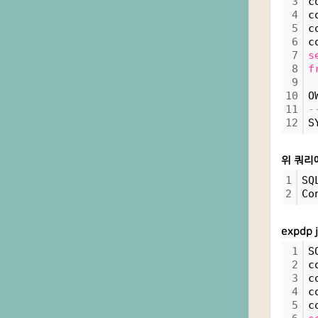
3
c
4
c
5
c
6
c
7
s
8
f
9
10
O
11
-
12
S
위 쿼리
1
SQ
2
Co
expdp
1
S
2
c
3
c
4
c
5
c