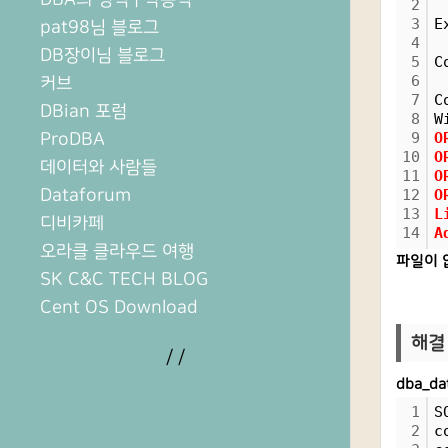
2
3
E
pat98님 블로그
4
DB장이님 블로그
5
C
6
커브
7
C
DBian 포럼
8
W
ProDBA
9
O
10
O
데이터와 사람들
11
O
Dataforum
12
O
13
L
디비카페
14
A
오라클 클라우드 여행
파일이 
SK C&C TECH BLOG
Cent OS Download
해결 
/
/
dba_d
1
S
2
c