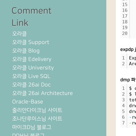
15
 
Comment
16
 
17
 
Link
18
 
19
 
오라클
20
 
오라클 Support
expdp 
오라클 Blog
1
Ex
오라클 Edelivery
2
Ar
오라클 University
오라클 Live SQL
dmp 
오라클 26ai Doc
1
$ 
오라클 26ai Architecture
2
$ 
3
to
Oracle-Base
4
dr
줄리안다이크님 사이트
5
dr
6
-
r
조나단루이스님 사이트
7
-
r
마이크D님 블로그
DOH님 블로그