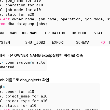
ol job_name for a10
ol operation for a10
ol job_mode for a10
ol state for a20
elect
 owner_name, job_name, operation, job_mode, s
rom
 dba_datapump_jobs;
WNER_NAME JOB_NAME   OPERATION  JOB_MODE   STATE
--------- ---------- ---------- ---------- -------
YSTEM       SHUT_JOB2   EXPORT     SCHEMA     
NOT
 
에서 나온 OWNER_NAME(expdp실행한 계정)로 접속
L
>
 conn system
/
oracle
nnected.
 job 이름으로 dba_objects 확인
QL
>
ol owner for a10
ol object_name for a10
ol object_type for a10
ol status for a10