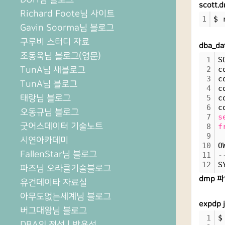
scott
Richard Foote님 사이트
1
$ 
Gavin Soorma님 블로그
구루비 스터디 자료
dba_d
조동욱님 블로그(영문)
1
S
TunA님 새블로그
2
c
3
c
TunA님 블로그
4
c
태랑님 블로그
5
c
6
c
오동규님 블로그
7
s
굿어스데이터 기술노트
8
f
9
시연아카데미
10
O
FallenStar님 블로그
11
-
12
S
파즈님 오라클기술블로그
dmp 
유건데이타 자료실
아무도없는세계님 블로그
expdp 
버그대왕님 블로그
1
$
DBA의 정석 | 박용석