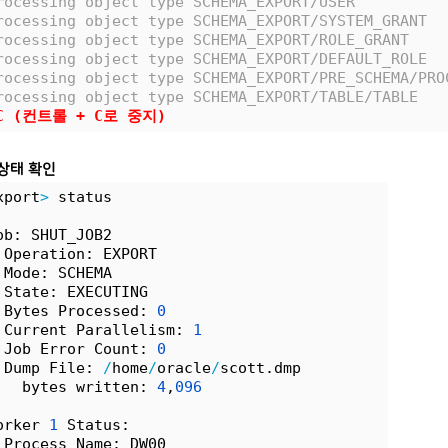
rocessing object type SCHEMA_EXPORT/USER
rocessing object type SCHEMA_EXPORT/SYSTEM_GRANT
rocessing object type SCHEMA_EXPORT/ROLE_GRANT
rocessing object type SCHEMA_EXPORT/DEFAULT_ROLE
rocessing object type SCHEMA_EXPORT/PRE_SCHEMA/PRO
rocessing object type SCHEMA_EXPORT/TABLE/TABLE
C (컨트롤 + C로 중지)
 상태 확인
xport
>
 status
ob: SHUT_JOB2
 Operation: EXPORT                         
 Mode: SCHEMA                         
 State: EXECUTING                      
 Bytes Processed: 
0
 Current Parallelism: 
1
 Job Error Count: 
0
 Dump File: 
/
home
/
oracle
/
scott.dmp
   bytes written: 
4
,
096
orker 
1
 Status:
 Process Name: DW00