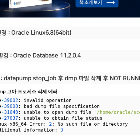
 : Oracle Linux6.8(64bit)
경 : Oracle Database 11.2.0.4
:
datapump stop_job 후 dmp 파일 삭제 후 NOT RUNN
pump 고아 프로세스 삭제 에러
A
-
39002
: invalid operation
A
-
39000
: bad dump file specification
A
-
31640
: unable to open dump file 
"/home/oracle/sc
A
-
27037
: unable to obtain file status
nux
-
x86_64 Error: 
2
: No such file or directory
ditional information: 
3