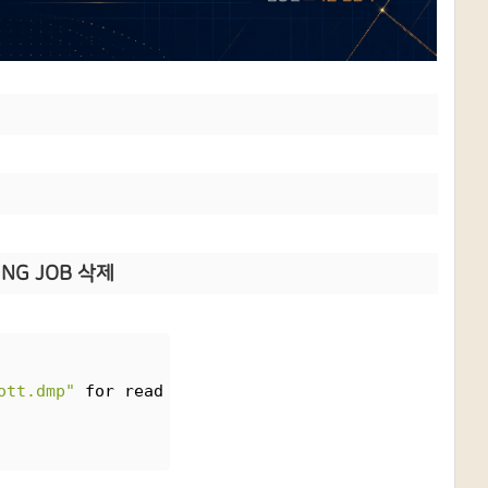
ING JOB 삭제
ott.dmp"
 for read