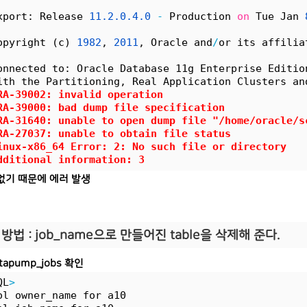
xport: Release 
11.
2.
0.
4.
0
-
 Production 
on
 Tue Jan 
opyright (c) 
1982
, 
2011
, Oracle and
/
or its affilia
onnected to: Oracle Database 11g Enterprise Editio
ith the Partitioning, Real Application Clusters an
RA
-
39002
: invalid operation
RA
-
39000
: bad dump file specification
RA
-
31640
: unable to open dump file 
"/home/oracle/s
RA
-
27037
: unable to obtain file status
inux
-
x86_64 Error: 
2
: No such file or directory
dditional information: 
3
없기 때문에 에러 발생
방법 : job_name으로 만들어진 table을 삭제해 준다.
atapump_jobs 확인
QL
>
ol owner_name for a10