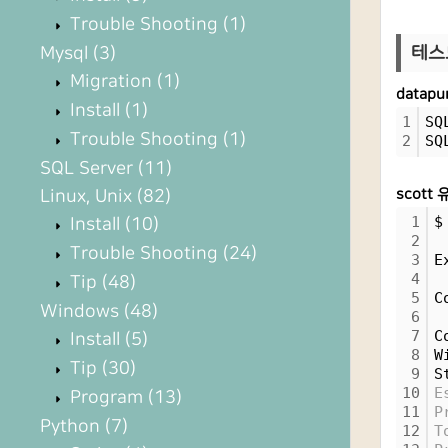
Trouble Shooting
(1)
Mysql
(3)
테스
Migration
(1)
datap
Install
(1)
1
SQ
Trouble Shooting
(1)
2
SQ
SQL Server
(11)
Linux, Unix
(82)
scott
1
$
Install
(10)
2
Trouble Shooting
(24)
3
E
4
Tip
(48)
5
C
Windows
(48)
6
7
C
Install
(5)
8
W
Tip
(30)
9
S
10
E
Program
(13)
11
P
Python
(7)
12
T