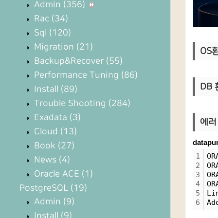
Admin
(356)
Rac
(34)
Sql
(120)
Migration
(21)
OS환경
Backup&Recover
(55)
Performance Tuning
(86)
DB 환
Install
(89)
Trouble Shooting
(284)
Exadata
(3)
에러 
Cloud
(13)
data
Book
(27)
1
OR
News
(4)
2
OR
Oracle ACE
(1)
3
OR
4
OR
PostgreSQL
(19)
5
Li
Admin
(9)
6
Ad
Install
(9)