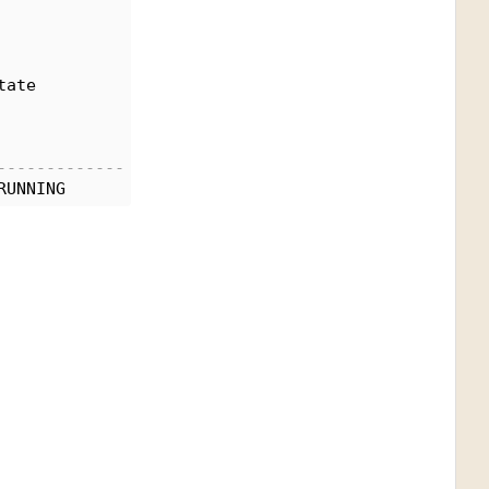
tate
-------------
RUNNING