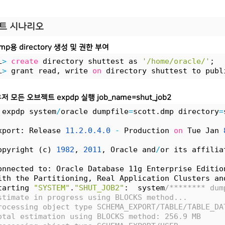
트 시나리오
ump용 directory 생성 및 권한 부여
L
>
create
 directory shuttest as 
'/home/oracle/'
;
L
>
 grant read, write 
on
 directory shuttest to publ
 유저 모든 오브젝트 expdp 실행 job_name=shut_job2
 expdp system
/
oracle dumpfile
=
scott.dmp directory
=
xport: Release 
11.
2.
0.
4.
0
-
 Production 
on
 Tue Jan 
opyright (c) 
1982
, 
2011
, Oracle and
/
or its affilia
onnected to: Oracle Database 11g Enterprise Editio
ith the Partitioning, Real Application Clusters an
tarting 
"SYSTEM"
.
"SHUT_JOB2"
:  system
/******** dum
stimate in progress using BLOCKS method...
rocessing object type SCHEMA_EXPORT/TABLE/TABLE_DA
otal estimation using BLOCKS method: 256.9 MB