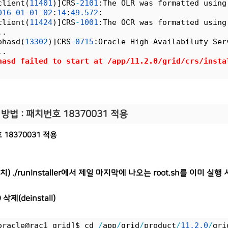
client(
11401
)]CRS
-
2101
:The OLR was formatted using
016
-
01
-
01
02
:
14
:
49.
572
:
client(
11424
)]CRS
-
1001
:The OCR was formatted using
..
ohasd(
13302
)]CRS
-
0715
:Oracle High Availabiluty Ser
..
hasd failed to start at 
/
app
/
11.
2.
0
/
grid
/
crs
/
insta
 방법 :
패치번호 18370031 적용
18370031 적용
설치)
./runInstaller에서 제일 마지막에 나오는
root.sh를 이미
실행 시
D 삭제(deinstall)
oracle@rac1 grid]$ cd 
/
app
/
grid
/
product
/
11.
2.
0
/
gri