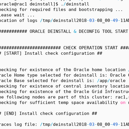
oracle@rac1 deinstall]$ .
/
deinstall
hecking for required files and bootstrapping ...
lease wait ...
ocation of logs 
/
tmp
/
deinstall2018
-
03
-
08_00
-
49
-
11A
########### ORACLE DEINSTALL 
&
 DECONFIG TOOL START
######################## CHECK OPERATION START ###
# [START] Install check configuration ##
hecking for existence of the Oracle home location 
racle Home type selected for deinstall is: Oracle 
racle Base selected for deinstall is: 
/
app
/
oracle
hecking for existence of central inventory locatio
hecking for existence of the Oracle Grid Infrastru
he following nodes are part of this cluster: rac1,
hecking for sufficient temp space availability 
on
 
# [END] Install check configuration ##
races log file: 
/
tmp
/
deinstall2018
-
03
-
08_00
-
49
-
11A