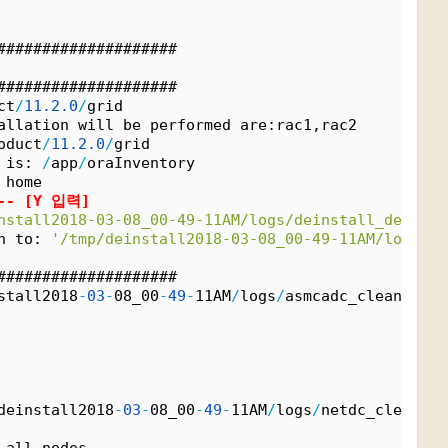
####################
####################
ct
/
11.
2.
0
/
grid
allation will be performed are:rac1,rac2
oduct
/
11.
2.
0
/
grid
 is: 
/
app
/
oraInventory
 home
-- [Y 입력]
nstall2018-03-08_00-49-11AM/logs/deinstall_deconfi
n to: 
'/tmp/deinstall2018-03-08_00-49-11AM/logs/de
####################
stall2018
-
03
-
08_00
-
49
-
11AM
/
logs
/
asmcadc_clean2018
-
deinstall2018
-
03
-
08_00
-
49
-
11AM
/
logs
/
netdc_clean201