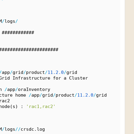
M
/
logs
/
 ############
######################
/
app
/
grid
/
product
/
11.
2.
0
/
grid
Grid Infrastructure for a Cluster
n 
/
app
/
oraInventory
cture home 
/
app
/
grid
/
product
/
11.
2.
0
/
grid
rac2
node(s) : 
'rac1,rac2'
M
/
logs
/
/
crsdc.log