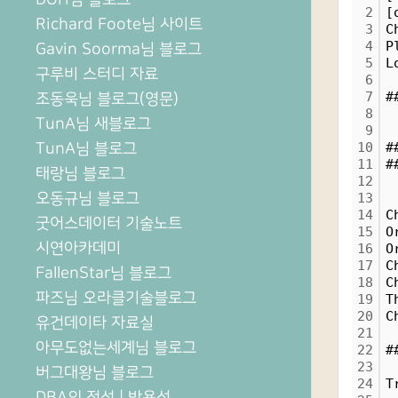
2
[
Richard Foote님 사이트
3
C
4
P
Gavin Soorma님 블로그
5
L
구루비 스터디 자료
6
7
#
조동욱님 블로그(영문)
8
TunA님 새블로그
9
TunA님 블로그
10
#
11
#
태랑님 블로그
12
오동규님 블로그
13
14
C
굿어스데이터 기술노트
15
O
시연아카데미
16
O
17
C
FallenStar님 블로그
18
C
파즈님 오라클기술블로그
19
T
20
C
유건데이타 자료실
21
아무도없는세계님 블로그
22
#
23
버그대왕님 블로그
24
T
DBA의 정석 | 박용석