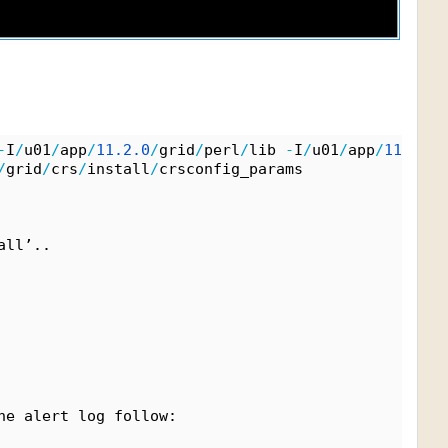
-
I
/
u01
/
app
/
11.
2.
0
/
grid
/
perl
/
lib 
-
I
/
u01
/
app
/
11.
2.
0
/
/
grid
/
crs
/
install
/
crsconfig_params
all’..
he alert log follow: