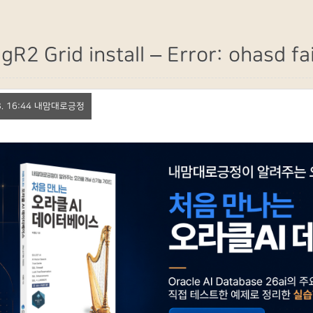
gR2 Grid install – Error: ohasd fa
 13. 16:44 내맘대로긍정