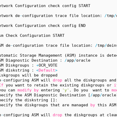
etwork Configuration check config START
etwork de
-
configuration trace file location: 
/
tmp
/
etwork Configuration check config END
sm Check Configuration START
SM de
-
configuration trace file location: 
/
tmp
/
dein
utomatic Storage Management (ASM) instance is dete
SM Diagnostic Destination : 
/
app
/
oracle
SM Diskgroups : 
+
OCR_VOTE
SM diskstring : 
<
Default
>
iskgroups will be dropped
e
-
configuring ASM will 
drop
 all the diskgroups and
If
 you want to retain the existing diskgroups or 
i
you can 
modify
by
 entering 
'y'
. Do you  want to 
mo
pecify the ASM Diagnostic Destination [
/
app
/
oracle
pecify the diskstring []: 
pecify the diskgroups that are managed 
by
 this ASM
e
-
configuring ASM will 
drop
 the diskgroups at clea