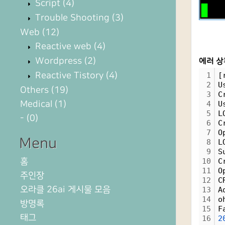
Script
(4)
Trouble Shooting
(3)
Web
(12)
Reactive web
(4)
Wordpress
(2)
에러 상
Reactive Tistory
(4)
1
[
2
U
Others
(19)
3
C
Medical
(1)
4
U
5
L
-
(0)
6
C
7
O
Menu
8
L
9
S
홈
10
C
11
O
주인장
12
C
오라클 26ai 게시물 모음
13
A
14
o
방명록
15
F
태그
16
2