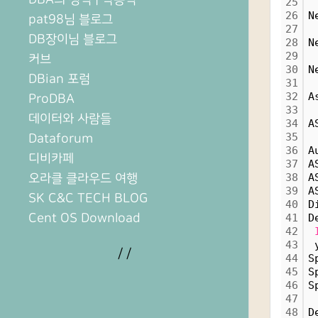
25
26
N
pat98님 블로그
27
DB장이님 블로그
28
N
29
커브
30
N
DBian 포럼
31
32
A
ProDBA
33
데이터와 사람들
34
A
35
Dataforum
36
A
디비카페
37
A
오라클 클라우드 여행
38
A
39
A
SK C&C TECH BLOG
40
D
Cent OS Download
41
D
42
43
 
/
/
44
S
45
S
46
S
47
48
D