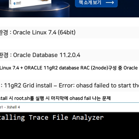
경 : Oracle Linux 7.4 (64bit)
경 : Oracle Database 11.2.0.4
 Linux 7.4 + ORACLE 11gR2 database RAC (2node)구성 중 Oracle
 11gR2 Grid install – Error: ohasd failed to start t
nstall 시 root.sh를 실행 시 마지막에 ohasd fail 나는 문제