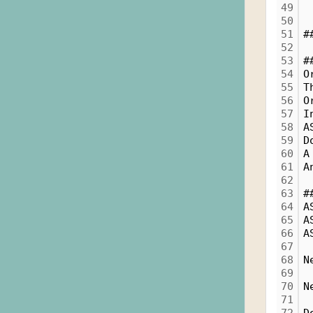
49
50
51
#
52
53
#
54
O
55
T
56
O
57
I
58
A
59
D
60
A
61
A
62
63
#
64
A
65
A
66
A
67
68
N
69
70
N
71