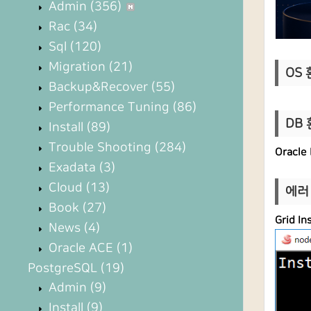
Admin
(356)
Rac
(34)
Sql
(120)
Migration
(21)
OS 환
Backup&Recover
(55)
Performance Tuning
(86)
DB 환
Install
(89)
Trouble Shooting
(284)
Oracle
Exadata
(3)
Cloud
(13)
에러 :
Book
(27)
Grid I
News
(4)
Oracle ACE
(1)
PostgreSQL
(19)
Admin
(9)
Install
(9)