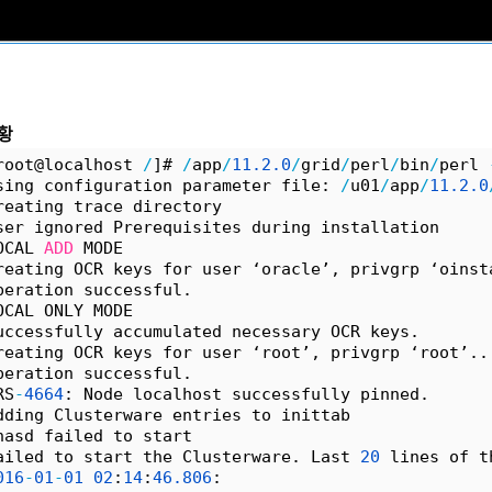
황
root@localhost 
/
]# 
/
app
/
11.
2.
0
/
grid
/
perl
/
bin
/
perl 
sing configuration parameter file: 
/
u01
/
app
/
11.
2.
0
reating trace directory
ser ignored Prerequisites during installation
OCAL 
ADD
 MODE
reating OCR keys for user ‘oracle’, privgrp ‘oinst
peration successful.
OCAL ONLY MODE
uccessfully accumulated necessary OCR keys.
reating OCR keys for user ‘root’, privgrp ‘root’..
peration successful.
RS
-
4664
: Node localhost successfully pinned.
dding Clusterware entries to inittab
hasd failed to start
ailed to start the Clusterware. Last 
20
 lines of t
016
-
01
-
01
02
:
14
:
46.
806
: