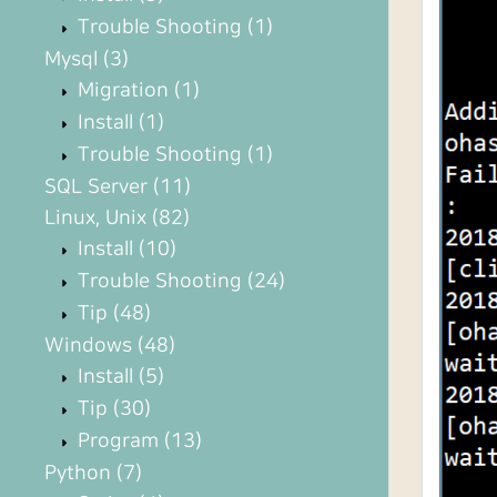
Trouble Shooting
(1)
Mysql
(3)
Migration
(1)
Install
(1)
Trouble Shooting
(1)
SQL Server
(11)
Linux, Unix
(82)
Install
(10)
Trouble Shooting
(24)
Tip
(48)
Windows
(48)
Install
(5)
Tip
(30)
Program
(13)
Python
(7)