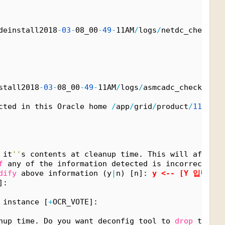
deinstall2018
-
03
-
08_00
-
49
-
11AM
/
logs
/
netdc_check201
stall2018
-
03
-
08_00
-
49
-
11AM
/
logs
/
asmcadc_check2018
-
cted in this Oracle home 
/
app
/
grid
/
product
/
11.
2.
0
/
 it
''
s contents at cleanup time. This will affect 
f
 any of the information detected is incorrect,
dify
 above information (y
|
n) [n]: 
y
<
-- [Y 입력]
]: 
 instance [
+
OCR_VOTE]: 
nup time. Do you want deconfig tool to 
drop
 the di