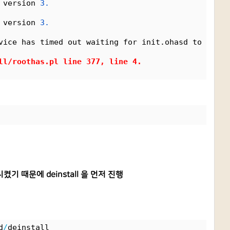
 version 
3.
 version 
3.
vice has timed out waiting for init.ohasd to be st
ll
/
roothas.pl line 
377
, line 
4.
켰기 때문에 deinstall 을 먼저 진행
d
/
deinstall