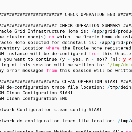
######################## CHECK OPERATION END #####
###################### CHECK OPERATION SUMMARY ###
racle Grid Infrastructure Home is: 
/
app
/
grid
/
produ
he cluster node(s) 
on
 which the Oracle home deinst
racle Home selected for deinstall is: 
/
app
/
grid
/
pr
nventory Location 
where
 the Oracle home registered
SM instance will be de
-
configured 
from
 this Oracle
o you want to continue (y 
-
 yes, n 
-
 no)? [n]: 
y
<
 log of this session will be written to: 
'/tmp/dei
ny error messages 
from
 this session will be writte
####################### CLEAN OPERATION START ####
SM de
-
configuration trace file location: 
/
tmp
/
dein
SM Clean Configuration START
SM Clean Configuration END
etwork Configuration clean config START
etwork de
-
configuration trace file location: 
/
tmp
/