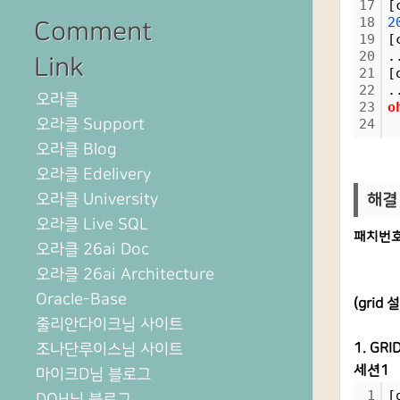
17
[
18
2
Comment
19
[
20
.
Link
21
[
22
.
오라클
23
o
오라클 Support
24
오라클 Blog
오라클 Edelivery
오라클 University
해결
오라클 Live SQL
패치번호 
오라클 26ai Doc
오라클 26ai Architecture
Oracle-Base
(
grid 
줄리안다이크님 사이트
조나단루이스님 사이트
1. GRI
세션1
마이크D님 블로그
1
[
DOH님 블로그